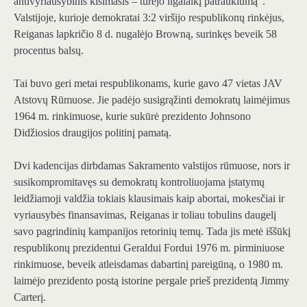
antivyriausybinis kišimasis – turėjo ilgalaikį patrauklumą“.
Valstijoje, kurioje demokratai 3:2 viršijo respublikonų rinkėjus,
Reiganas lapkričio 8 d. nugalėjo Browną, surinkęs beveik 58
procentus balsų.
Tai buvo geri metai respublikonams, kurie gavo 47 vietas JAV
Atstovų Rūmuose. Jie padėjo susigrąžinti demokratų laimėjimus
1964 m. rinkimuose, kurie sukūrė prezidento Johnsono
Didžiosios draugijos politinį pamatą.
Dvi kadencijas dirbdamas Sakramento valstijos rūmuose, nors ir
susikompromitavęs su demokratų kontroliuojama įstatymų
leidžiamoji valdžia tokiais klausimais kaip abortai, mokesčiai ir
vyriausybės finansavimas, Reiganas ir toliau tobulins daugelį
savo pagrindinių kampanijos retorinių temų. Tada jis metė iššūkį
respublikonų prezidentui Geraldui Fordui 1976 m. pirminiuose
rinkimuose, beveik atleisdamas dabartinį pareigūną, o 1980 m.
laimėjo prezidento postą istorine pergale prieš prezidentą Jimmy
Carterį.