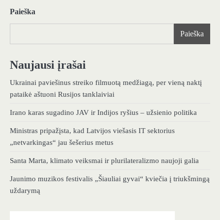
Paieška
Paieška
Naujausi įrašai
Ukrainai paviešinus streiko filmuotą medžiagą, per vieną naktį
pataikė aštuoni Rusijos tanklaiviai
Irano karas sugadino JAV ir Indijos ryšius – užsienio politika
Ministras pripažįsta, kad Latvijos viešasis IT sektorius
„netvarkingas“ jau šešerius metus
Santa Marta, klimato veiksmai ir plurilateralizmo naujoji galia
Jaunimo muzikos festivalis „Šiauliai gyvai“ kviečia į triukšmingą
uždarymą