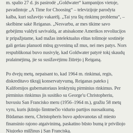
m. spalio 27 d. jis pasirodė „Goldwater“ kampanijos vietoje,
pavadintoje „A Time for Choosing“ – televizijoje parodyta
kalba, kuri sužavėjo vakarėlį. „Tai yra šių rinkimų problema“, –
skelbime sakė Reiganas. „Nesvarbu, ar mes tikime savo
gebėjimu valdyti savivaldą, ar atsisakome Amerikos revoliucijos
ir pripažįstame, kad mažas intelektualus elitas tolimoje sostinėje
gali geriau planuoti mūsų gyvenimą už mus, nei mes patys. Nors
respublikonai buvo nusivylę, kad Goldwater patyrė tokį skaudų
pralaimėjimą, jie su susižavėjimu žiūrėjo į Reiganą.
Po dvejų metų, nepaisant to, kad 1964 m. rinkimai, regis,
diskreditavo tikrąjį konservatyvumą, Reiganas pateko į
Kalifornijos gubernatoriaus lenktynių pirminius rinkimus. Per
pirminius rinkimus jis susitiko su George'u Christopheriu,
buvusiu San Francisko meru (1956–1964 m.), gražiu 58 metų
vyru, kuris įkūnijo šimtmečio vidurio partijos nuosaikumą.
Būdamas meru, Christopheris buvo apdovanotas už miesto
finansinio rajono atgaivinimą, paskatino būsto bumą ir priviliojo
Niujorko milžinus į San Franciską.