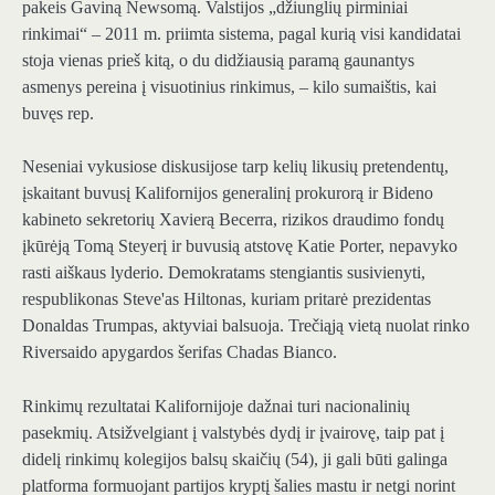
pakeis Gaviną Newsomą. Valstijos „džiunglių pirminiai
rinkimai“ – 2011 m. priimta sistema, pagal kurią visi kandidatai
stoja vienas prieš kitą, o du didžiausią paramą gaunantys
asmenys pereina į visuotinius rinkimus, – kilo sumaištis, kai
buvęs rep.
Neseniai vykusiose diskusijose tarp kelių likusių pretendentų,
įskaitant buvusį Kalifornijos generalinį prokurorą ir Bideno
kabineto sekretorių Xavierą Becerra, rizikos draudimo fondų
įkūrėją Tomą Steyerį ir buvusią atstovę Katie Porter, nepavyko
rasti aiškaus lyderio. Demokratams stengiantis susivienyti,
respublikonas Steve'as Hiltonas, kuriam pritarė prezidentas
Donaldas Trumpas, aktyviai balsuoja. Trečiąją vietą nuolat rinko
Riversaido apygardos šerifas Chadas Bianco.
Rinkimų rezultatai Kalifornijoje dažnai turi nacionalinių
pasekmių. Atsižvelgiant į valstybės dydį ir įvairovę, taip pat į
didelį rinkimų kolegijos balsų skaičių (54), ji gali būti galinga
platforma formuojant partijos kryptį šalies mastu ir netgi norint