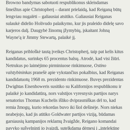
Browno bandymas sabotuoti respublikonus skleisdamas
šmeižtus apie Christopherį – darant prielaidą, kad Reiganą būtų
lengviau nugalėti – galiausiai atsitiko. Galiausiai Reiganas
sulaukė didelio Holivudo palaikymo, kur jis praleido didelę savo
karjeros dalį. Daugybė žinomų įžymybių, įskaitant Johną
Wayne'ą ir Jimmy Stewartą, palaikė jį.
Reiganas pribloškė tautą įveikęs Christopherį, taip pat kelis kitus
kandidatus, surinkęs 65 procentus balsų. Atrodė, kad visi žiūri.
Netrukus po laimėjimo pirminiuose rinkimuose,
Ostino
valstybininkas
pranešė apie vykstančius pokalbius, kad Reiganas
kandidatuotų 1968 m. prezidento rinkimuose. Buvęs prezidentas
Dwightas Eisenhoweris susitiko su Kalifornijos respublikonu ir
palaikė jo kandidatūrą, nors valstijos vyresnysis partijos narys
senatorius Thomas Kuchelis išliko dviprasmiškas dėl to, kad
remia žmogų, kurio rekordas buvo iki šiol dešinėje. Nors niekas
neabejojo, kad jis atitiko Goldwater partijos viziją, būdamas
garsiausių kampanijos reklamų žvaigžde, Reigano komandai
pavyko sušvelninti jo įvaizdį, sutelkdama dėmesį į „intelektinę