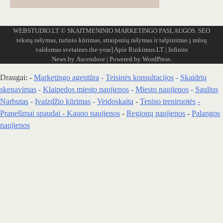
WEBSTUDIO.LT
© SKAITMENINIO MARKETINGO PASLAUGOS. SEO
tekstų rašymas, turinio kūrimas, straipsnių rašymas ir talpinimas į mūsų
valdomas svetaines.the-year]
Apie Rinkimus.LT
| Infinite
News by
Ascendoor
| Powered by
WordPress
.
Draugai: -
Marketingo agentūra
-
Teisinės konsultacijos
-
Skaidrių
skenavimas
-
Klaipedos miesto naujienos
-
Miesto naujienos
-
Saulius
Narbutas
-
Įvaizdžio kūrimas
-
Veidoskaita
-
Teniso treniruotės
-
Pranešimai spaudai -
Kauno naujienos
-
Regionų naujienos
-
Palangos
naujienos