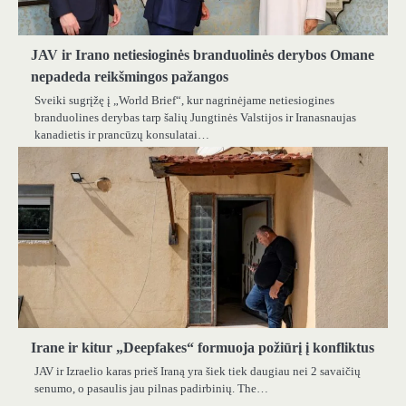
JAV ir Irano netiesioginės branduolinės derybos Omane
nepadeda reikšmingos pažangos
Sveiki sugrįžę į „World Brief“, kur nagrinėjame netiesiogines
branduolines derybas tarp šalių Jungtinės Valstijos ir Iranasnaujas
kanadietis ir prancūzų konsulatai…
Irane ir kitur „Deepfakes“ formuoja požiūrį į konfliktus
JAV ir Izraelio karas prieš Iraną yra šiek tiek daugiau nei 2 savaičių
senumo, o pasaulis jau pilnas padirbinių. The…