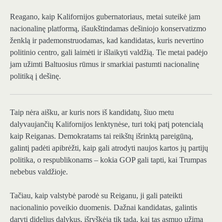
Reagano, kaip Kalifornijos gubernatoriaus, metai suteikė jam
nacionalinę platformą, išaukštindamas dešiniojo konservatizmo
ženklą ir pademonstruodamas, kad kandidatas, kuris nevertino
politinio centro, gali laimėti ir išlaikyti valdžią. Tie metai padėjo
jam užimti Baltuosius rūmus ir smarkiai pastumti nacionalinę
politiką į dešinę.
Taip nėra
aišku, ar kuris nors iš kandidatų, šiuo metu
dalyvaujančių Kalifornijos lenktynėse, turi tokį patį potencialą
kaip Reiganas. Demokratams tai reikštų išrinktą pareigūną,
galintį padėti apibrėžti, kaip gali atrodyti naujos kartos jų partijų
politika, o respublikonams – kokia GOP gali tapti, kai Trumpas
nebebus valdžioje.
Tačiau, kaip valstybė parodė su Reiganu, ji gali pateikti
nacionalinio poveikio duomenis. Dažnai kandidatas, galintis
daryti didelius dalykus, išryškėja tik tada, kai tas asmuo užima