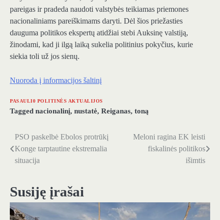
pareigas ir pradeda naudoti valstybės teikiamas priemones
nacionaliniams pareiškimams daryti. Dėl šios priežasties
dauguma politikos ekspertų atidžiai stebi Auksinę valstiją,
žinodami, kad ji ilgą laiką sukelia politinius pokyčius, kurie
siekia toli už jos sienų.
Nuoroda į informacijos šaltinį
PASAULI0 POLITINĖS AKTUALIJOS
Tagged
nacionalinį
,
nustatė
,
Reiganas
,
toną
PSO paskelbė Ebolos protrūkį
Meloni ragina EK leisti
Navigacija
Konge tarptautine ekstremalia
fiskalinės politikos
tarp
situacija
išimtis
įrašų
Susiję įrašai