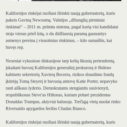
Kalifornijos rinkėjai ruošiasi išrinkti naują gubernatorių, kuris
pakeis Gaviną Newsomą. Valstijos „džiunglių pirminiai
rinkimai“ – 2011 m. priimta sistema, pagal kurią visi kandidatai
stoja vienas prieš kitą, o du didžiausią paramą gaunantys
asmenys pereina į visuotinius rinkimus, – kilo sumaištis, kai
buvęs rep.
Neseniai vykusiose diskusijose tarp kelių likusių pretendentų,
įskaitant buvusį Kalifornijos generalinį prokurorą ir Bideno
kabineto sekretorių Xavierą Becerra, rizikos draudimo fondų
įkūrėją Tomą Steyerį ir buvusią atstovę Katie Porter, nepavyko
rasti aiškaus lyderio. Demokratams stengiantis susivienyti,
respublikonas Steve'as Hiltonas, kuriam pritarė prezidentas
Donaldas Trumpas, aktyviai balsuoja. Trečiąją vietą nuolat rinko
Riversaido apygardos šerifas Chadas Bianco.
Kalifornijos rinkėjai ruošiasi išrinkti naują gubernatorių, kuris