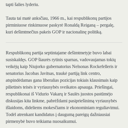
tapti šalies lyderiu.
Tauta tai matė anksčiau, 1966 m., kai respublikonų partijos
pirminiuose rinkimuose paskyrė Ronaldą Reiganą – pergalę,
kuri dešimtmečius pakeis GOP ir nacionalinę politiką.
Respublikonų partija
septintajame dešimtmetyje buvo labai
susiskaldęs. GOP šiaurės rytinis sparnas, vadovaujamas tokių
veikėjų kaip Niujorko gubernatorius Nelsonas Rockefelleris ir
senatorius Jacobas Javitsas, traukė partiją link centro,
atspindėdamas gana liberalias pozicijas tokiais klausimais kaip
pilietinės teisės ir vyriausybės sveikatos apsauga. Priešingai,
respublikonai iš Vidurio Vakarų ir Saulės juostos pastūmėjo
diskusijas kita linkme, pabrėždami pasipriešinimą vyriausybės
išlaidoms, dideliems mokesčiams ir ekonominiam reguliavimui.
Todėl atrenkant kandidatus į daugumą pareigų dažniausiai
pirmenybė buvo teikiama nuosaikumui.