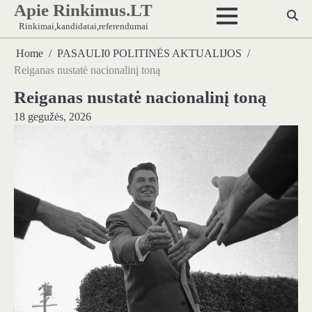
Apie Rinkimus.LT
Skip
to
Rinkimai,kandidatai,referendumai
content
Home
PASAULI0 POLITINĖS AKTUALIJOS
Reiganas nustatė nacionalinį toną
Reiganas nustatė nacionalinį toną
18 gegužės, 2026