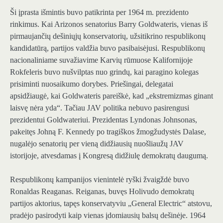
Ši įprasta išmintis buvo patikrinta per 1964 m. prezidento
rinkimus. Kai Arizonos senatorius Barry Goldwateris, vienas iš
pirmaujančių dešiniųjų konservatorių, užsitikrino respublikonų
kandidatūrą, partijos valdžia buvo pasibaisėjusi. Respublikonų
nacionaliniame suvažiavime Karvių rūmuose Kalifornijoje
Rokfeleris buvo nušvilptas nuo grindų, kai paragino kolegas
prisiminti nuosaikumo dorybes. Priešingai, delegatai
apsidžiaugė, kai Goldwateris pareiškė, kad „ekstremizmas ginant
laisvę nėra yda“. Tačiau JAV politika nebuvo pasirengusi
prezidentui Goldwateriui. Prezidentas Lyndonas Johnsonas,
pakeitęs Johną F. Kennedy po tragiškos žmogžudystės Dalase,
nugalėjo senatorių per vieną didžiausių nuošliaužų JAV
istorijoje, atvesdamas į Kongresą didžiulę demokratų daugumą.
Respublikonų kampanijos vienintelė ryški žvaigždė buvo
Ronaldas Reaganas. Reiganas, buvęs Holivudo demokratų
partijos aktorius, tapęs konservatyviu „General Electric“ atstovu,
pradėjo pasirodyti kaip vienas įdomiausių balsų dešinėje. 1964