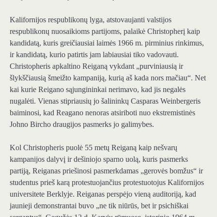
Kalifornijos respublikonų lyga, atstovaujanti valstijos
respublikonų nuosaikioms partijoms, palaikė Christopherį kaip
kandidatą, kuris greičiausiai laimės 1966 m. pirminius rinkimus,
ir kandidatą, kurio patirtis jam labiausiai tiko vadovauti.
Christopheris apkaltino Reiganą vykdant „purviniausią ir
šlykščiausią šmeižto kampaniją, kurią aš kada nors mačiau“. Net
kai kurie Reigano sąjungininkai nerimavo, kad jis negalės
nugalėti. Vienas stipriausių jo šalininkų Casparas Weinbergeris
baiminosi, kad Reagano nenoras atsiriboti nuo ekstremistinės
Johno Bircho draugijos pasmerks jo galimybes.
Kol Christopheris puolė 55 metų Reiganą kaip nešvarų
kampanijos dalyvį ir dešiniojo sparno uolą, kuris pasmerks
partiją, Reiganas priešinosi pasmerkdamas „gerovės bomžus“ ir
studentus prieš karą protestuojančius protestuotojus Kalifornijos
universitete Berklyje. Reiganas perspėjo vieną auditoriją, kad
jaunieji demonstrantai buvo „ne tik niūrūs, bet ir psichiškai