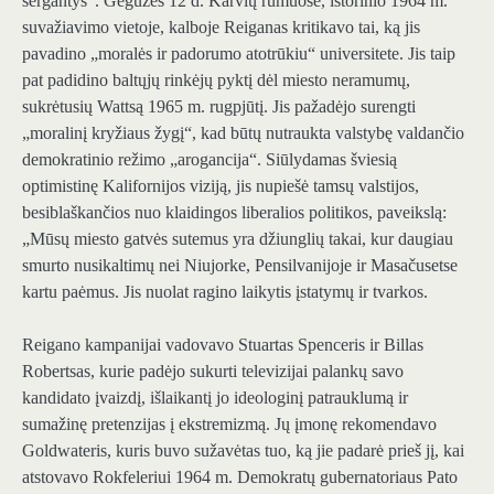
sergantys“. Gegužės 12 d. Karvių rūmuose, istorinio 1964 m.
suvažiavimo vietoje, kalboje Reiganas kritikavo tai, ką jis
pavadino „moralės ir padorumo atotrūkiu“ universitete. Jis taip
pat padidino baltųjų rinkėjų pyktį dėl miesto neramumų,
sukrėtusių Wattsą 1965 m. rugpjūtį. Jis pažadėjo surengti
„moralinį kryžiaus žygį“, kad būtų nutraukta valstybę valdančio
demokratinio režimo „arogancija“. Siūlydamas šviesią
optimistinę Kalifornijos viziją, jis nupiešė tamsų valstijos,
besiblaškančios nuo klaidingos liberalios politikos, paveikslą:
„Mūsų miesto gatvės sutemus yra džiunglių takai, kur daugiau
smurto nusikaltimų nei Niujorke, Pensilvanijoje ir Masačusetse
kartu paėmus. Jis nuolat ragino laikytis įstatymų ir tvarkos.
Reigano kampanijai vadovavo Stuartas Spenceris ir Billas
Robertsas, kurie padėjo sukurti televizijai palankų savo
kandidato įvaizdį, išlaikantį jo ideologinį patrauklumą ir
sumažinę pretenzijas į ekstremizmą. Jų įmonę rekomendavo
Goldwateris, kuris buvo sužavėtas tuo, ką jie padarė prieš jį, kai
atstovavo Rokfeleriui 1964 m. Demokratų gubernatoriaus Pato