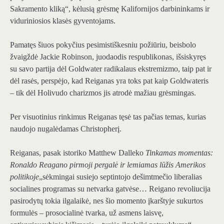
Sakramento kliką“, kėlusią grėsmę Kalifornijos darbininkams ir
viduriniosios klasės gyventojams.
Pamatęs šiuos pokyčius pesimistiškesniu požiūriu, beisbolo
žvaigždė Jackie Robinson, juodaodis respublikonas, išsiskyręs
su savo partija dėl Goldwater radikalaus ekstremizmo, taip pat ir
dėl rasės, perspėjo, kad Reiganas yra toks pat kaip Goldwateris
– tik dėl Holivudo charizmos jis atrodė mažiau grėsmingas.
Per visuotinius rinkimus Reiganas tęsė tas pačias temas, kurias
naudojo nugalėdamas Christopherį.
Reiganas, pasak istoriko Matthew Dalleko
Tinkamas momentas:
Ronaldo Reagano pirmoji pergalė ir lemiamas lūžis Amerikos
politikoje
„sėkmingai susiejo septintojo dešimtmečio liberalias
socialines programas su netvarka gatvėse… Reigano revoliucija
pasirodytų tokia ilgalaikė, nes šio momento įkarštyje sukurtos
formulės – prosocialinė tvarka, už asmens laisvę,