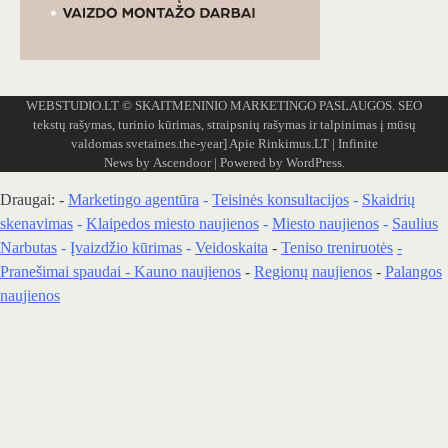
WEBSTUDIO.LT
© SKAITMENINIO MARKETINGO PASLAUGOS. SEO
tekstų rašymas, turinio kūrimas, straipsnių rašymas ir talpinimas į mūsų
valdomas svetaines.the-year]
Apie Rinkimus.LT
| Infinite
News by
Ascendoor
| Powered by
WordPress
.
Draugai: -
Marketingo agentūra
-
Teisinės konsultacijos
-
Skaidrių
skenavimas
-
Klaipedos miesto naujienos
-
Miesto naujienos
-
Saulius
Narbutas
-
Įvaizdžio kūrimas
-
Veidoskaita
-
Teniso treniruotės
-
Pranešimai spaudai -
Kauno naujienos
-
Regionų naujienos
-
Palangos
naujienos