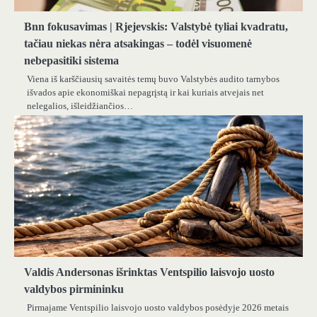
Bnn fokusavimas | Rjejevskis: Valstybė tyliai kvadratu,
tačiau niekas nėra atsakingas – todėl visuomenė
nebepasitiki sistema
Viena iš karščiausių savaitės temų buvo Valstybės audito tarnybos
išvados apie ekonomiškai nepagrįstą ir kai kuriais atvejais net
nelegalios, išleidžiančios…
Valdis Andersonas išrinktas Ventspilio laisvojo uosto
valdybos pirmininku
Pirmajame Ventspilio laisvojo uosto valdybos posėdyje 2026 metais