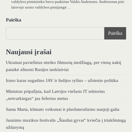
valdybos pirmininku buvo paskirtas Valdis Andersons. Andersonas prie
laisvojo uosto valdybos prisijungė…
Paieška
Paieška
Naujausi įrašai
Ukrainai paviešinus streiko filmuotą medžiagą, per vieną naktį
pataikė aštuoni Rusijos tanklaiviai
Irano karas sugadino JAV ir Indijos ryšius – užsienio politika
Ministras pripažįsta, kad Latvijos viešasis IT sektorius
„netvarkingas“ jau šešerius metus
Santa Marta, klimato veiksmai ir plurilateralizmo naujoji galia
Jaunimo muzikos festivalis „Šiauliai gyvai“ kviečia į triukšmingą
uždarymą