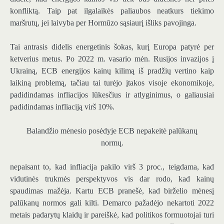
konfliktą. Taip pat ilgalaikės paliaubos neatkurs tiekimo
maršrutų, jei laivyba per Hormūzo sąsiaurį išliks pavojinga.
Tai antrasis didelis energetinis šokas, kurį Europa patyrė per
ketverius metus. Po 2022 m. vasario mėn. Rusijos invazijos į
Ukrainą, ECB energijos kainų kilimą iš pradžių vertino kaip
laikiną problemą, tačiau tai turėjo įtakos visoje ekonomikoje,
padidindamas infliacijos lūkesčius ir atlyginimus, o galiausiai
padidindamas infliaciją virš 10%.
Balandžio mėnesio posėdyje ECB nepakeitė palūkanų
normų.
nepaisant to, kad infliacija pakilo virš 3 proc., teigdama, kad
vidutinės trukmės perspektyvos vis dar rodo, kad kainų
spaudimas mažėja. Kartu ECB pranešė, kad birželio mėnesį
palūkanų normos gali kilti. Demarco pažadėjo nekartoti 2022
metais padarytų klaidų ir pareiškė, kad politikos formuotojai turi