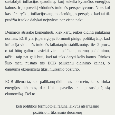
sustabdyti infliacijos spaudimą, kurį sukelia kylančios energijos
kainos, ir jo poveikį vidutinės trukmės perspektyvoms. Nors kol
kas nėra ryškių infliacijos augimo ženklų, jis perspėjo, kad tai tik
pradžia ir tokie dalykai neįvyksta per vieną naktį.
Demarco atsisakė komentuoti, kiek kartų reikės didinti palūkanų
normas. ECB yra įsipareigojęs formuoti pinigų politiką taip, kad
infliacija vidutinės trukmės laikotarpiu stabilizuotųsi ties 2 proc.,
o tai būtų galima pasiekti vienu palūkanų normų padidinimu,
tačiau taip pat gali būti, kad tai teks daryti kelis kartus. Rinkos
šiuo metu nustato tris ECB palūkanų didinimo kainas, o
dauguma ekonomistų tikisi niūresnio požiūrio.
ECB dilema ta, kad palūkanų didinimas tuo metu, kai sutrinka
energijos tiekimas, dar labiau paveiks ir taip susilpnėjusią
ekonomiką. Dėl to
keli politikos formuotojai ragina laikytis atsargesnio
požiūrio ir tikslesnio duomenų