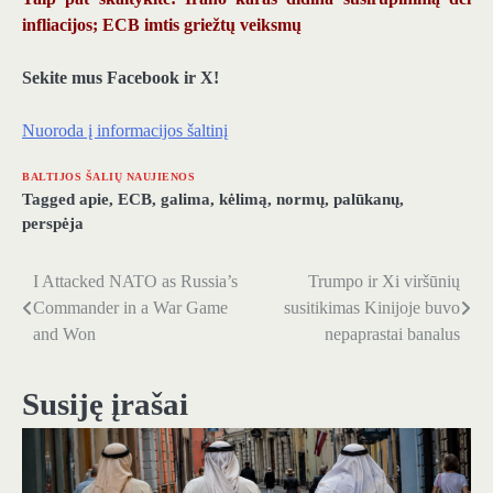
infliacijos; ECB imtis griežtų veiksmų
Sekite mus Facebook ir X!
Nuoroda į informacijos šaltinį
BALTIJOS ŠALIŲ NAUJIENOS
Tagged
apie
,
ECB
,
galima
,
kėlimą
,
normų
,
palūkanų
,
perspėja
I Attacked NATO as Russia’s
Trumpo ir Xi viršūnių
Navigacija
Commander in a War Game
susitikimas Kinijoje buvo
tarp
and Won
nepaprastai banalus
įrašų
Susiję įrašai