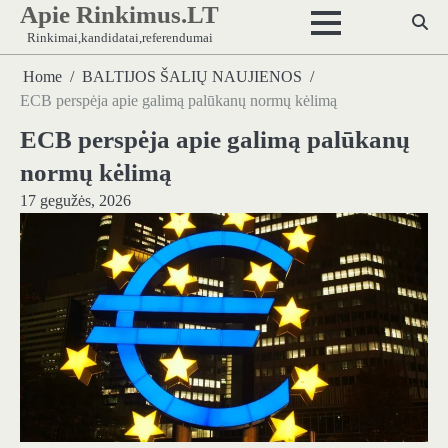
Apie Rinkimus.LT
Skip
to
Rinkimai,kandidatai,referendumai
content
Home
BALTIJOS ŠALIŲ NAUJIENOS
ECB perspėja apie galimą palūkanų normų kėlimą
ECB perspėja apie galimą palūkanų
normų kėlimą
17 gegužės, 2026