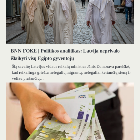
BNN FOKE | Politikos analitikas: Latvija neprivalo
išlaikyti visų Egipto gyventojų
Šią savaitę Latvijos vidaus reikalų ministras Jānis Dombrava pareiškė,
kad reikalinga griežta nelegalių migrantų, nelegaliai kertančių sieną ir
vėliau prašančių…