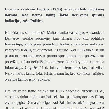
Europos centrinis bankas (ECB) siekia didinti palūkanų
normas, kad naftos kainų šokas nesukeltų spiralės
infliacijos, rašo Politico.
Kalbėdamas su „Politico“, Maltos banko valdytojas Alexanderis
Demarco išreiškė nuomonę, kuri skiriasi nuo kitų politikos
formuotojų, kurie prieš priimdami tvirtus sprendimus reikalavo
kantrybės ir daugiau duomenų. Jis sutiko, kad ECB turėtų išlikti
pasitikintis duomenimis ir priimti sprendimus nuo posėdžio iki
posėdžio, tačiau neišreiškė optimizmo, kuria kryptimi nukreipta
informacija. Gegužės 11 d. interviu Demarco sakė, kad viltys
įveikti naftos kainų šoką blėsta ir panašu, kad konfliktas užsitęs,
o naftos kainos išliks aukštos.
Net jei karas Irane baigsis iki ECB posėdžio birželio 11 d.,
energijos rinkos gali neatvėsti tiek, kad palūkanų normos išliktų
esamo lygio. Demarco teigė, kad žala infrastruktūrai yra tokia
didelė, kad energijos kainos vis tiek bus didesnės nei prieš