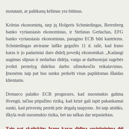
nustatant, ar palūkanų kėlimas yra būtinas.
Keletas ekonomistų, tarp jų Holgeris Schmiedingas, Berenberg
banko vyriausiasis ekonomistas, ir Stefanas Gerlachas, EFG
banko vyriausiasis ekonomistas, paragino ECB būti kantriems.
Schmiedingas atvirame laiške gegužės 11 d. rašė, kad Irano
karas ir jo padariniai daro didelį poveikį ekonomikai: „Kadangi
augimas silpnas ir nedarbas didėja, vargu ar darbuotojai sugebės
įveikti pernelyg didelius darbo užmokesčio reikalavimus.
Įmonėms taip pat bus sunku perkelti visas papildomas išlaidas
klientams.
Demarco palaiko ECB prognozes, kad nuosmukio galima
išvengti, tačiau pripažino riziką, kad krizė gali tapti pakankamai
sunki, kad priverstų pereiti prie degalų taupymo. Jei taip atsitiks,
iškyla reali nuosmukio rizika, bet tas taškas dar nepasiektas.
Taip pat skaitykite: Irano karas didina susirūpinimą dėl