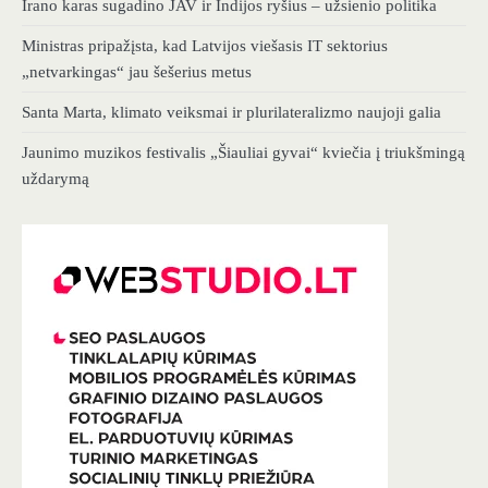
Irano karas sugadino JAV ir Indijos ryšius – užsienio politika
Ministras pripažįsta, kad Latvijos viešasis IT sektorius
„netvarkingas“ jau šešerius metus
Santa Marta, klimato veiksmai ir plurilateralizmo naujoji galia
Jaunimo muzikos festivalis „Šiauliai gyvai“ kviečia į triukšmingą
uždarymą