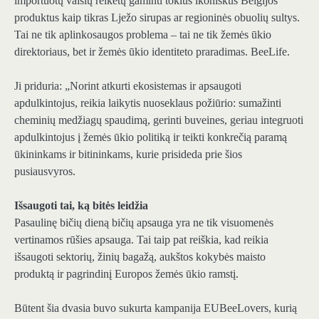
importuotų vaisių reikėtų gaminti tokius ikoniškus Belgijos
produktus kaip tikras Lježo sirupas ar regioninės obuolių sultys.
Tai ne tik aplinkosaugos problema – tai ne tik žemės ūkio
direktoriaus, bet ir žemės ūkio identiteto praradimas. BeeLife.
Ji priduria: „Norint atkurti ekosistemas ir apsaugoti
apdulkintojus, reikia laikytis nuoseklaus požiūrio: sumažinti
cheminių medžiagų spaudimą, gerinti buveines, geriau integruoti
apdulkintojus į žemės ūkio politiką ir teikti konkrečią paramą
ūkininkams ir bitininkams, kurie prisideda prie šios
pusiausvyros.
Išsaugoti tai, ką bitės leidžia
Pasaulinę bičių dieną bičių apsauga yra ne tik visuomenės
vertinamos rūšies apsauga. Tai taip pat reiškia, kad reikia
išsaugoti sektorių, žinių bagažą, aukštos kokybės maisto
produktą ir pagrindinį Europos žemės ūkio ramstį.
Būtent šia dvasia buvo sukurta kampanija EUBeeLovers, kurią