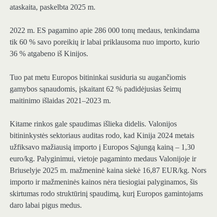
ataskaita, paskelbta 2025 m.
2022 m. ES pagamino apie 286 000 tonų medaus, tenkindama
tik 60 % savo poreikių ir labai priklausoma nuo importo, kurio
36 % atgabeno iš Kinijos.
Tuo pat metu Europos bitininkai susiduria su augančiomis
gamybos sąnaudomis, įskaitant 62 % padidėjusias šeimų
maitinimo išlaidas 2021–2023 m.
Kitame rinkos gale spaudimas išlieka didelis. Valonijos
bitininkystės sektoriaus auditas rodo, kad Kinija 2024 metais
užfiksavo mažiausią importo į Europos Sąjungą kainą – 1,30
euro/kg. Palyginimui, vietoje pagaminto medaus Valonijoje ir
Briuselyje 2025 m. mažmeninė kaina siekė 16,87 EUR/kg. Nors
importo ir mažmeninės kainos nėra tiesiogiai palyginamos, šis
skirtumas rodo struktūrinį spaudimą, kurį Europos gamintojams
daro labai pigus medus.