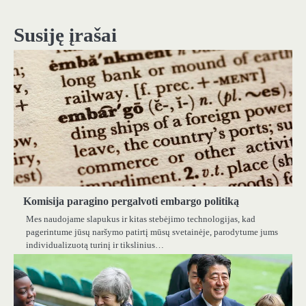
įrašų
Susiję įrašai
Komisija paragino pergalvoti embargo politiką
Mes naudojame slapukus ir kitas stebėjimo technologijas, kad
pagerintume jūsų naršymo patirtį mūsų svetainėje, parodytume jums
individualizuotą turinį ir tikslinius…