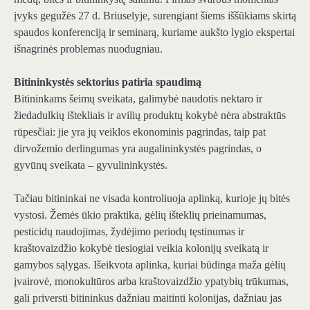
įvyks gegužės 27 d. Briuselyje, surengiant šiems iššūkiams skirtą
spaudos konferenciją ir seminarą, kuriame aukšto lygio ekspertai
išnagrinės problemas nuodugniau.
Bitininkystės sektorius patiria spaudimą
Bitininkams šeimų sveikata, galimybė naudotis nektaro ir
žiedadulkių ištekliais ir avilių produktų kokybė nėra abstraktūs
rūpesčiai: jie yra jų veiklos ekonominis pagrindas, taip pat
dirvožemio derlingumas yra augalininkystės pagrindas, o
gyvūnų sveikata – gyvulininkystės.
Tačiau bitininkai ne visada kontroliuoja aplinką, kurioje jų bitės
vystosi. Žemės ūkio praktika, gėlių išteklių prieinamumas,
pesticidų naudojimas, žydėjimo periodų tęstinumas ir
kraštovaizdžio kokybė tiesiogiai veikia kolonijų sveikatą ir
gamybos sąlygas. Išeikvota aplinka, kuriai būdinga maža gėlių
įvairovė, monokultūros arba kraštovaizdžio ypatybių trūkumas,
gali priversti bitininkus dažniau maitinti kolonijas, dažniau jas