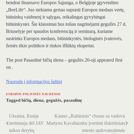
bendrai finansavo Europos Sąjunga, o Belgijoje įgyvendino
„BeeLife“. Juo siekiama geriau suprasti Europos medaus vertę,
bitininkų vaidmenį ir sąlygas, reikalingas gyvybingai
bitininkystei. Šie klausimai bus toliau nagrinėjami gegužės 27 d.
Briuselyje per spaudos konferenciją ir seminarą, kuriame
susirinks Europos medaus, bitininkystės, biologinės įvairovės,
žemės ūkio politikos ir rinkos iššūkių ekspertai.
The post Pasaulinė bičių diena – gegužės 20-oji appeared first
on .
Nuoroda į informacijos šaltinį
EUROPOS POLITINĖS NAUJIENOS
Tagged
bičių
,
diena
,
gegužės
,
pasaulinę
Ukraina, Rusija
Kauno „Rubininis“ choras su vadovu
Navigacija
nerimauja dėl JAV
Martynu Kavaliausku įvertinti išskirtiniais
tarp
taikos derybų
miesto apdovanojimais