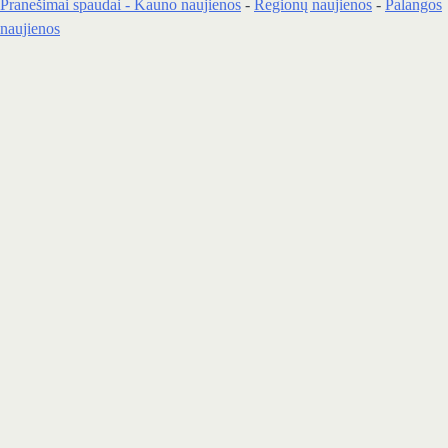
Pranešimai spaudai -
Kauno naujienos
-
Regionų naujienos
-
Palangos
naujienos