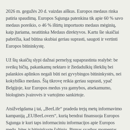
2026 m. gegužės 20 d. vaizdas aiškus. Europos medaus rinka
patiria spaudimą. Europos Sąjunga patenkina tik apie 60 % savo
medaus poreikio, o 46 % ištirtų importuoto medaus mėginių,
kaip įtariama, neatitinka Medaus direktyvos. Kartu šie skaičiai
pabrėžia, kad būtina skubiai geriau suprasti, saugoti ir vertinti
Europos bitininkystę.
Už šių skaičių slypi dažnai pernelyg supaprastinta realybė: be
sveikų bičių, pakankamų nektaro ir žiedadulkių išteklių bei
palankios aplinkos negali būti nei gyvybingos bitininkystės, nei
kokybiško medaus. Šią tikrovę reikia geriau suprasti, ypač
Belgijoje, kur Europos medus yra gamybos, atsekamumo,
biologinės įvairovės ir vartojimo sankirtoje.
Atsižvelgdama į tai, „BeeLife“ pradeda trejų metų informavimo
kampaniją „EUBeeLovers“, kurią bendrai finansuoja Europos
Sąjunga ir kuri taps informaciniu informacijos apie Europos
medų, bites ir bitininkystę šaltiniu. Pirmas svarbus momentas