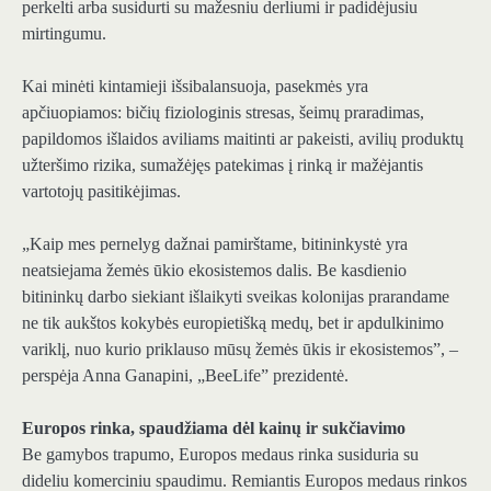
perkelti arba susidurti su mažesniu derliumi ir padidėjusiu
mirtingumu.
Kai minėti kintamieji išsibalansuoja, pasekmės yra
apčiuopiamos: bičių fiziologinis stresas, šeimų praradimas,
papildomos išlaidos aviliams maitinti ar pakeisti, avilių produktų
užteršimo rizika, sumažėjęs patekimas į rinką ir mažėjantis
vartotojų pasitikėjimas.
„Kaip mes pernelyg dažnai pamirštame, bitininkystė yra
neatsiejama žemės ūkio ekosistemos dalis. Be kasdienio
bitininkų darbo siekiant išlaikyti sveikas kolonijas prarandame
ne tik aukštos kokybės europietišką medų, bet ir apdulkinimo
variklį, nuo kurio priklauso mūsų žemės ūkis ir ekosistemos”, –
perspėja Anna Ganapini, „BeeLife” prezidentė.
Europos rinka, spaudžiama dėl kainų ir sukčiavimo
Be gamybos trapumo, Europos medaus rinka susiduria su
dideliu komerciniu spaudimu. Remiantis Europos medaus rinkos