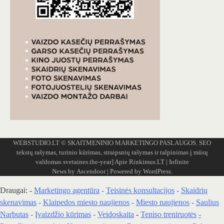
WEBSTUDIO.LT
© SKAITMENINIO MARKETINGO PASLAUGOS. SEO
tekstų rašymas, turinio kūrimas, straipsnių rašymas ir talpinimas į mūsų
valdomas svetaines.the-year]
Apie Rinkimus.LT
| Infinite
News by
Ascendoor
| Powered by
WordPress
.
Draugai: -
Marketingo agentūra
-
Teisinės konsultacijos
-
Skaidrių
skenavimas
-
Klaipedos miesto naujienos
-
Miesto naujienos
-
Saulius
Narbutas
-
Įvaizdžio kūrimas
-
Veidoskaita
-
Teniso treniruotės
-