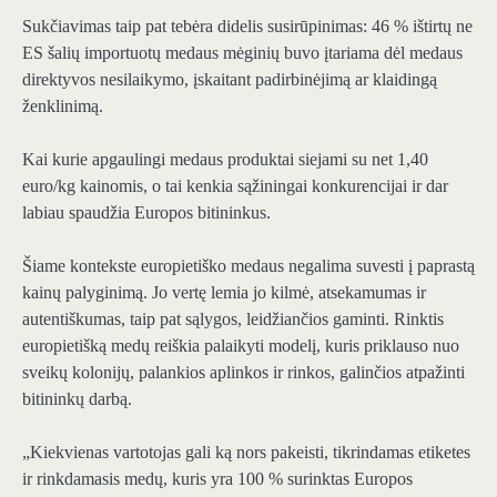
Sukčiavimas taip pat tebėra didelis susirūpinimas: 46 % ištirtų ne
ES šalių importuotų medaus mėginių buvo įtariama dėl medaus
direktyvos nesilaikymo, įskaitant padirbinėjimą ar klaidingą
ženklinimą.
Kai kurie apgaulingi medaus produktai siejami su net 1,40
euro/kg kainomis, o tai kenkia sąžiningai konkurencijai ir dar
labiau spaudžia Europos bitininkus.
Šiame kontekste europietiško medaus negalima suvesti į paprastą
kainų palyginimą. Jo vertę lemia jo kilmė, atsekamumas ir
autentiškumas, taip pat sąlygos, leidžiančios gaminti. Rinktis
europietišką medų reiškia palaikyti modelį, kuris priklauso nuo
sveikų kolonijų, palankios aplinkos ir rinkos, galinčios atpažinti
bitininkų darbą.
„Kiekvienas vartotojas gali ką nors pakeisti, tikrindamas etiketes
ir rinkdamasis medų, kuris yra 100 % surinktas Europos