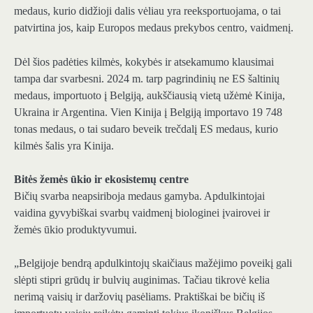
medaus, kurio didžioji dalis vėliau yra reeksportuojama, o tai
patvirtina jos, kaip Europos medaus prekybos centro, vaidmenį.
Dėl šios padėties kilmės, kokybės ir atsekamumo klausimai
tampa dar svarbesni. 2024 m. tarp pagrindinių ne ES šaltinių
medaus, importuoto į Belgiją, aukščiausią vietą užėmė Kinija,
Ukraina ir Argentina. Vien Kinija į Belgiją importavo 19 748
tonas medaus, o tai sudaro beveik trečdalį ES medaus, kurio
kilmės šalis yra Kinija.
Bitės žemės ūkio ir ekosistemų centre
Bičių svarba neapsiriboja medaus gamyba. Apdulkintojai
vaidina gyvybiškai svarbų vaidmenį biologinei įvairovei ir
žemės ūkio produktyvumui.
„Belgijoje bendrą apdulkintojų skaičiaus mažėjimo poveikį gali
slėpti stipri grūdų ir bulvių auginimas. Tačiau tikrovė kelia
nerimą vaisių ir daržovių pasėliams. Praktiškai be bičių iš