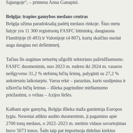
Sąjungoje“, – primena Anna Ganapini.
Belgija: trapios gamybos medaus centras
Belgija užima paradoksalią padėtį medaus rinkoje. Šiuo metu
šalyje yra 11 300 registruotų FASFC bitininkų, daugiausia
Flandrijoje (6 493) ir Valonijoje (4 807), kurių skaičius nuolat
auga daugiau nei dešimtmetį.
Tačiau šis augimas neturėtų užgožti sektoriaus pažeidžiamumo.
FASFC duomenimis, nuo 2023 m. rudens iki 2024 m. vasaros
neišgyveno 31,2 % stebimų bičių šeimų, palyginti su 27,2 %
ankstesniu laikotarpiu. Varoa erkė – parazitas, kuris susilpnina ir
užkrečia bičių šeimas – išlieka pagrindine mirštamumo
priežastimi, o vėliau – Azijos širšės.
Kalbant apie gamybą, Belgija išlieka maža gamintoja Europos
lygiu. Neseniai atlikto audito duomenimis, ji pagamino apie
2700 tonų medaus, o 2022–2023 m. metinis vidaus suvartojimas
buvo 5073 tonos. Šalis taip pat importuoja didelius kiekius