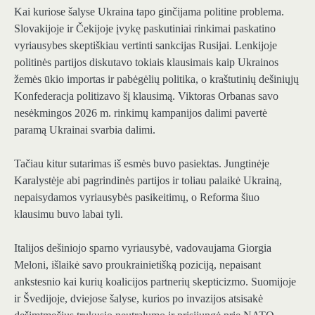
Kai kuriose šalyse Ukraina tapo ginčijama politine problema.
Slovakijoje ir Čekijoje įvykę paskutiniai rinkimai paskatino
vyriausybes skeptiškiau vertinti sankcijas Rusijai. Lenkijoje
politinės partijos diskutavo tokiais klausimais kaip Ukrainos
žemės ūkio importas ir pabėgėlių politika, o kraštutinių dešiniųjų
Konfederacja politizavo šį klausimą. Viktoras Orbanas savo
nesėkmingos 2026 m. rinkimų kampanijos dalimi pavertė
paramą Ukrainai svarbia dalimi.
Tačiau kitur sutarimas iš esmės buvo pasiektas. Jungtinėje
Karalystėje abi pagrindinės partijos ir toliau palaikė Ukrainą,
nepaisydamos vyriausybės pasikeitimų, o Reforma šiuo
klausimu buvo labai tyli.
Italijos dešiniojo sparno vyriausybė, vadovaujama Giorgia
Meloni, išlaikė savo proukrainietišką poziciją, nepaisant
ankstesnio kai kurių koalicijos partnerių skepticizmo. Suomijoje
ir Švedijoje, dviejose šalyse, kurios po invazijos atsisakė