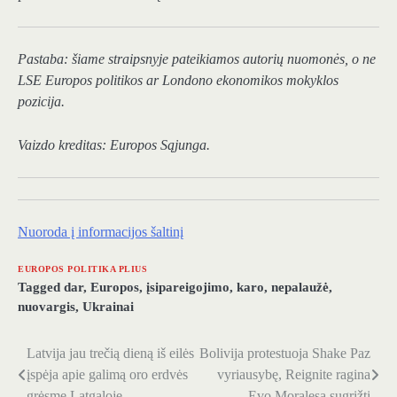
Pastaba: šiame straipsnyje pateikiamos autorių nuomonės, o ne
LSE Europos politikos ar Londono ekonomikos mokyklos
pozicija.
Vaizdo kreditas: Europos Sąjunga.
Nuoroda į informacijos šaltinį
EUROPOS POLITIKA PLIUS
Tagged
dar
,
Europos
,
įsipareigojimo
,
karo
,
nepalaužė
,
nuovargis
,
Ukrainai
Latvija jau trečią dieną iš eilės
Bolivija protestuoja Shake Paz
Navigacija
įspėja apie galimą oro erdvės
vyriausybę, Reignite ragina
tarp
grėsmę Latgaloje
Evo Moralesą sugrįžti