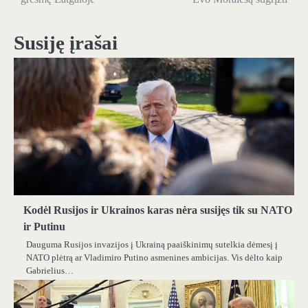
įrašų
Susiję įrašai
Kodėl Rusijos ir Ukrainos karas nėra susijęs tik su NATO
ir Putinu
Dauguma Rusijos invazijos į Ukrainą paaiškinimų sutelkia dėmesį į
NATO plėtrą ar Vladimiro Putino asmenines ambicijas. Vis dėlto kaip
Gabrielius…