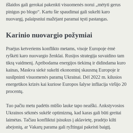
išlaidos gali gerokai pakenkti visuomenės norui „mėtyti gerus
pinigus po blogo“. Kartu šie spaudimai gali sukelti karo
nuovargį, palaipsniui mažėjant paramai tęsti pastangas.
Karinio nuovargio požymiai
Praėjus ketveriems konflikto metams, visoje Europoje ėmė
ryškėti karo nuovargio ženklai. Rusijos strategija suvaidino tam
tikrą vaidmenį. Apribodama energijos tiekimą ir didindama kuro
kainas, Maskva siekė sukelti ekonominį skausmą Europoje ir
susilpninti visuomenės paramą Ukrainai. Dėl 2022 m. kilusios
energetikos krizės kai kuriose Europos šalyse infliacija viršijo 20
procentų.
Tuo pačiu metu padėtis mūšio lauke tapo neaiški. Ankstyvosios
Ukrainos sėkmės sukėlė optimizmą, kad karas gali būti greitai
laimėtas. Tačiau konfliktui įsisukus į aklavietę, pradėjo kilti
abejonių, ar Vakarų parama gali ryžtingai pakeisti baigtį.