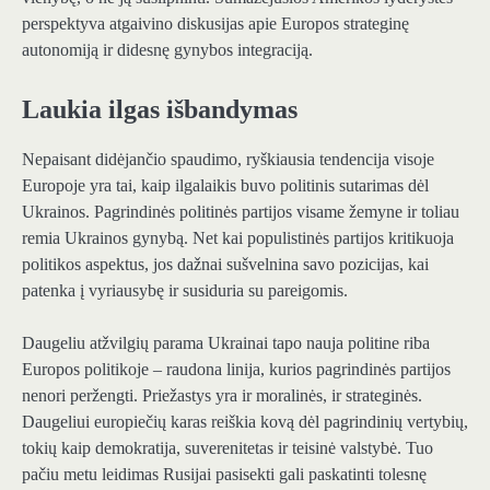
perspektyva atgaivino diskusijas apie Europos strateginę
autonomiją ir didesnę gynybos integraciją.
Laukia ilgas išbandymas
Nepaisant didėjančio spaudimo, ryškiausia tendencija visoje
Europoje yra tai, kaip ilgalaikis buvo politinis sutarimas dėl
Ukrainos. Pagrindinės politinės partijos visame žemyne ​​ir toliau
remia Ukrainos gynybą. Net kai populistinės partijos kritikuoja
politikos aspektus, jos dažnai sušvelnina savo pozicijas, kai
patenka į vyriausybę ir susiduria su pareigomis.
Daugeliu atžvilgių parama Ukrainai tapo nauja politine riba
Europos politikoje – raudona linija, kurios pagrindinės partijos
nenori peržengti. Priežastys yra ir moralinės, ir strateginės.
Daugeliui europiečių karas reiškia kovą dėl pagrindinių vertybių,
tokių kaip demokratija, suverenitetas ir teisinė valstybė. Tuo
pačiu metu leidimas Rusijai pasisekti gali paskatinti tolesnę