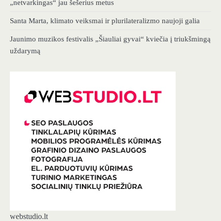
„netvarkingas“ jau šešerius metus
Santa Marta, klimato veiksmai ir plurilateralizmo naujoji galia
Jaunimo muzikos festivalis „Šiauliai gyvai“ kviečia į triukšmingą
uždarymą
webstudio.lt