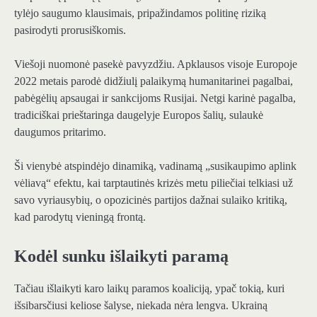
tylėjo saugumo klausimais, pripažindamos politinę riziką
pasirodyti prorusiškomis.
Viešoji nuomonė pasekė pavyzdžiu. Apklausos visoje Europoje
2022 metais parodė didžiulį palaikymą humanitarinei pagalbai,
pabėgėlių apsaugai ir sankcijoms Rusijai. Netgi karinė pagalba,
tradiciškai prieštaringa daugelyje Europos šalių, sulaukė
daugumos pritarimo.
Ši vienybė atspindėjo dinamiką, vadinamą „susikaupimo aplink
vėliavą“ efektu, kai tarptautinės krizės metu piliečiai telkiasi už
savo vyriausybių, o opozicinės partijos dažnai sulaiko kritiką,
kad parodytų vieningą frontą.
Kodėl sunku išlaikyti paramą
Tačiau išlaikyti karo laikų paramos koaliciją, ypač tokią, kuri
išsibarsčiusi keliose šalyse, niekada nėra lengva. Ukrainą