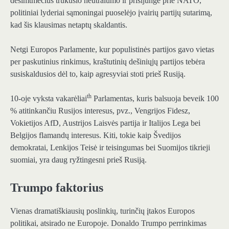
dešimtmečius trukusio neutralumo ir prisijungė prie NATO,
politiniai lyderiai sąmoningai puoselėjo įvairių partijų sutarimą,
kad šis klausimas netaptų skaldantis.
Netgi Europos Parlamente, kur populistinės partijos gavo vietas
per paskutinius rinkimus, kraštutinių dešiniųjų partijos tebėra
susiskaldusios dėl to, kaip agresyviai stoti prieš Rusiją.
th
10-oje vyksta vakarėliai
Parlamentas, kuris balsuoja beveik 100
% atitinkančiu Rusijos interesus, pvz., Vengrijos Fidesz,
Vokietijos AfD, Austrijos Laisvės partija ir Italijos Lega bei
Belgijos flamandų interesus. Kiti, tokie kaip Švedijos
demokratai, Lenkijos Teisė ir teisingumas bei Suomijos tikrieji
suomiai, yra daug ryžtingesni prieš Rusiją.
Trumpo faktorius
Vienas dramatiškiausių poslinkių, turinčių įtakos Europos
politikai, atsirado ne Europoje. Donaldo Trumpo perrinkimas