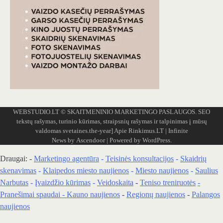
WEBSTUDIO.LT
© SKAITMENINIO MARKETINGO PASLAUGOS. SEO
tekstų rašymas, turinio kūrimas, straipsnių rašymas ir talpinimas į mūsų
valdomas svetaines.the-year]
Apie Rinkimus.LT
| Infinite
News by
Ascendoor
| Powered by
WordPress
.
Draugai: -
Marketingo agentūra
-
Teisinės konsultacijos
-
Skaidrių
skenavimas
-
Klaipedos miesto naujienos
-
Miesto naujienos
-
Saulius
Narbutas
-
Įvaizdžio kūrimas
-
Veidoskaita
-
Teniso treniruotės
-
Pranešimai spaudai -
Kauno naujienos
-
Regionų naujienos
-
Palangos
naujienos