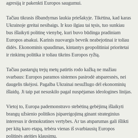
agresiją ir pakenkti Europos saugumui.
Tačiau tikrasis išbandymas laukia priešakyje. Tikėtina, kad karas
Ukrainoje greitai nesibaigs. Ir kuo ilgiau tai tęsis, tuo sunkiau
bus išlaikyti politinę vienybę, kuri buvo būdinga pradiniam
Europos atsakui. Karinis nuovargis beveik neabejotinai ir toliau
didės. Ekonominis spaudimas, kintantys geopolitiniai prioritetai
ir rinkimų politika ir toliau tikrins Europos ryžtą.
Tačiau pastarųjų trejų metų patirtis rodo kažką ne mažiau
svarbaus: Europos paramos sistemos pasirodė atsparesnės, nei
daugelis tikėjosi. Pagalba Ukrainai nesužlugo dėl ekonominių
išlaidų. Ji taip pat nesuskilo pagal nuspėjamas ideologines linijas.
Vietoj to, Europa pademonstravo stebėtiną gebėjimą išlaikyti
brangų užsienio politikos įsipareigojimą ginant strateginius
interesus ir demokratines vertybes. Ar tas atsparumas gali išlikti
per kitą karo etapą, tebėra vienas iš svarbiausių Europos
politinės ateities klausimų.