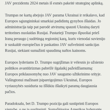
JAV prezidentu 2024 metais iš esmės pakeitė strateginę aplinką.
Trumpas ne kartą abejojo ​​JAV parama Ukrainai ir reikalavo, kad
Europos sąjungininkai smarkiai padidintų gynybos išlaidas. Jo
administracija taip pat parodė atvirumą spausti Ukrainą daryti
teritorines nuolaidas Rusijai. Pastarieji Trumpo išpuoliai prieš
Iraną peraugo į sudėtingą regioninį karą, kuris vienodai suvienijo
ir suskaldė europiečius ir paskatino JAV sušvelninti sankcijas
Rusijai, siekiant sumažinti spaudimą naftos kainoms.
Europos lyderiams D. Trumpo sugrįžimas ir vėlesnis jo užsienio
politikos avantiūrizmas pabrėžė ilgalaikį pažeidžiamumą:
Europos priklausomybę nuo JAV saugumo užtikrinimo srityje.
Vašingtonui mažinant įsipareigojimus Ukrainai, Europos
vyriausybės susiduria su iššūkiu išlaikyti paramą daugiausia
pačios.
Paradoksalu, bet D. Trumpo pozicija gali sustiprinti Europos
vienybę, o ne ją susilpninti. Sumažėjusios Amerikos lyderystės