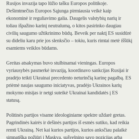
Rusijos invazija tapo lūžio tašku Europos politikoje.
Dešimtmečius Europos Sąjunga pirmiausia veikė kaip
ekonominė ir reguliavimo galia. Daugelis valstybių narių ir
toliau išpažino karinį neutralumą, o kitos pasirinko daugiau
civilių saugumo užtikrinimo būdų. Beveik per naktį ES susidūrė
su dideliu karu prie jos slenksčio – tokiu, kuris rimtai metė iššūkį
esamiems veiklos būdams.
Greitas atsakymas buvo stulbinamai vieningas. Europos
vyriausybės pasmerkė invaziją, koordinavo sankcijas Rusijai ir
pradėjo teikti Ukrainai precedento neturinčią karinę pagalbą. ES
priėmė naujas saugumo iniciatyvas, pradėjo Ukrainos karių
mokymo misijas ir netgi suteikė Ukrainai kandidatės į ES
statusą.
Politinės partijos visame ideologiniame spektre uždarė gretas.
Pagrindinės kairės ir dešinės partijos iš esmės sutiko, kad reikia
remti Ukrainą. Net kai kurios partijos, kurios anksčiau palaikė
simpatišką požiūrį į Maskvą, sušvelnino savo pozicijas arba