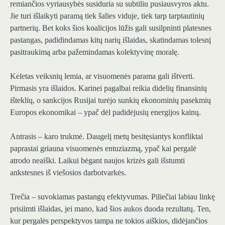
remiančios vyriausybės susiduria su subtiliu pusiausvyros aktu.
Jie turi išlaikyti paramą tiek šalies viduje, tiek tarp tarptautinių
partnerių. Bet koks šios koalicijos lūžis gali susilpninti platesnes
pastangas, padidindamas kitų narių išlaidas, skatindamas tolesnį
pasitraukimą arba pažemindamas kolektyvinę moralę.
Keletas veiksnių lemia, ar visuomenės parama gali ištverti.
Pirmasis yra išlaidos. Karinei pagalbai reikia didelių finansinių
išteklių, o sankcijos Rusijai turėjo sunkių ekonominių pasekmių
Europos ekonomikai – ypač dėl padidėjusių energijos kainų.
Antrasis – karo trukmė. Daugelį metų besitęsiantys konfliktai
paprastai griauna visuomenės entuziazmą, ypač kai pergalė
atrodo neaiški. Laikui bėgant naujos krizės gali išstumti
ankstesnes iš viešosios darbotvarkės.
Trečia – suvokiamas pastangų efektyvumas. Piliečiai labiau linkę
prisiimti išlaidas, jei mano, kad šios aukos duoda rezultatų. Ten,
kur pergalės perspektyvos tampa ne tokios aiškios, didėjančios