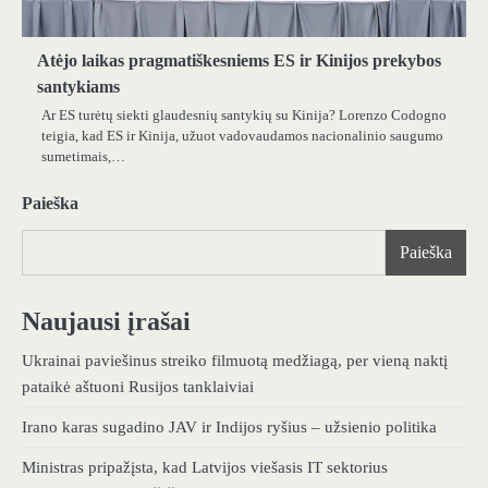
Atėjo laikas pragmatiškesniems ES ir Kinijos prekybos
santykiams
Ar ES turėtų siekti glaudesnių santykių su Kinija? Lorenzo Codogno
teigia, kad ES ir Kinija, užuot vadovaudamos nacionalinio saugumo
sumetimais,…
Paieška
Paieška
Naujausi įrašai
Ukrainai paviešinus streiko filmuotą medžiagą, per vieną naktį
pataikė aštuoni Rusijos tanklaiviai
Irano karas sugadino JAV ir Indijos ryšius – užsienio politika
Ministras pripažįsta, kad Latvijos viešasis IT sektorius