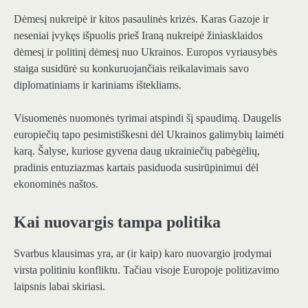
Dėmesį nukreipė ir kitos pasaulinės krizės. Karas Gazoje ir
neseniai įvykęs išpuolis prieš Iraną nukreipė žiniasklaidos
dėmesį ir politinį dėmesį nuo Ukrainos. Europos vyriausybės
staiga susidūrė su konkuruojančiais reikalavimais savo
diplomatiniams ir kariniams ištekliams.
Visuomenės nuomonės tyrimai atspindi šį spaudimą. Daugelis
europiečių tapo pesimistiškesni dėl Ukrainos galimybių laimėti
karą. Šalyse, kuriose gyvena daug ukrainiečių pabėgėlių,
pradinis entuziazmas kartais pasiduoda susirūpinimui dėl
ekonominės naštos.
Kai nuovargis tampa politika
Svarbus klausimas yra, ar (ir kaip) karo nuovargio įrodymai
virsta politiniu konfliktu. Tačiau visoje Europoje politizavimo
laipsnis labai skiriasi.