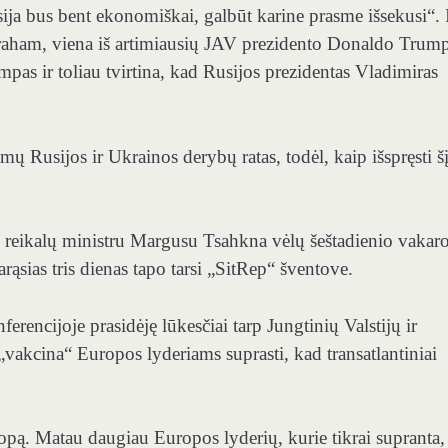
sija bus bent ekonomiškai, galbūt karine prasme išsekusi“. I
Graham, viena iš artimiausių JAV prezidento Donaldo Trum
mpas ir toliau tvirtina, kad Rusijos prezidentas Vladimiras
ų Rusijos ir Ukrainos derybų ratas, todėl, kaip išspręsti š
o reikalų ministru Margusu Tsahkna vėlų šeštadienio vakar
arąsias tris dienas tapo tarsi „SitRep“ šventove.
ncijoje prasidėję lūkesčiai tarp Jungtinių Valstijų ir
„vakcina“ Europos lyderiams suprasti, kad transatlantiniai
ropą. Matau daugiau Europos lyderių, kurie tikrai supranta,