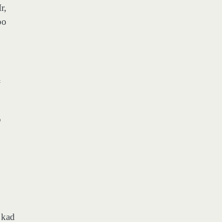
r,
po
į
o
 kad