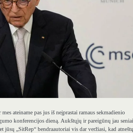
ur mes ateiname pas jus iš neįprastai ramaus sekmadienio
umo konferencijos dieną. Aukštųjų ir pareigūnų jau senia
t jūsų „SitRep“ bendraautoriai vis dar veržiasi, kad atnešt