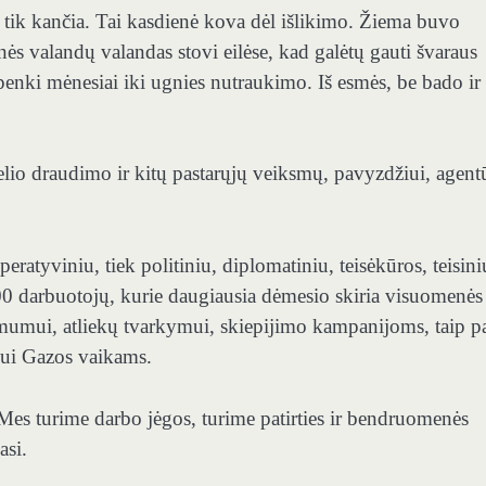
 tik kančia. Tai kasdienė kova dėl išlikimo. Žiema buvo
ės valandų valandas stovi eilėse, kad galėtų gauti švaraus
penki mėnesiai iki ugnies nutraukimo. Iš esmės, be bado ir
lio draudimo ir kitų pastarųjų veiksmų, pavyzdžiui, agent
ratyviniu, tiek politiniu, diplomatiniu, teisėkūros, teisiniu
000 darbuotojų, kurie daugiausia dėmesio skiria visuomenės
namumui, atliekų tvarkymui, skiepijimo kampanijoms, taip p
mui Gazos vaikams.
es turime darbo jėgos, turime patirties ir bendruomenės
asi.