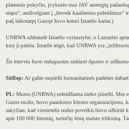
platesnio pokyčio, įvykusio nuo JAV surengtų paliaubų 
etapu“, atsižvelgiant į „beveik kasdienius pažeidimus“ ir
patį laikotarpį Gazoje žuvo keturi Izraelio kariai.)
UNRWA uždraudė Izraelio vyriausybė, o Lazzarini aptarė i
kurį ji patiria. Izraelis teigė, kad UNRWA yra „infiltruo
Šis interviu buvo redaguotas siekiant ilgumo ir aiškumo
SitRep:
Ar galite nupiešti humanitarinės padėties dabar
PL:
Mums (UNRWA) neleidžiama nieko įsinešti. Mes esam
Gazos ruožo, buvo paaukotos kitoms organizacijoms, kad 
sakyčiau, kad vienintelis realus poveikis buvo užkirsti 
apie 100 000 žmonių, turinčių ūmų maisto trūkumą. Tači