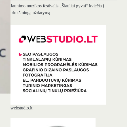
Jaunimo muzikos festivalis „Šiauliai gyvai“ kviečia į
triukšmingą uždarymą
webstudio.lt
i
ų