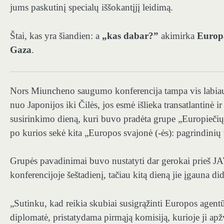
jums paskutinį specialų iššokantįjį leidimą.
Štai, kas yra šiandien: a
„kas dabar?”
akimirka
Europ
Gaza
.
Nors Miuncheno saugumo konferencija tampa vis labiau p
nuo Japonijos iki Čilės, jos esmė išlieka transatlantinė 
susirinkimo dieną, kuri buvo pradėta grupe „Europiečių
po kurios sekė kita „Europos svajonė (-ės): pagrindinių
Grupės pavadinimai buvo nustatyti dar gerokai prieš JA
konferencijoje šeštadienį, tačiau kitą dieną jie įgauna 
„Sutinku, kad reikia skubiai susigrąžinti Europos agent
diplomatė, pristatydama pirmąją komisiją, kurioje ji ap