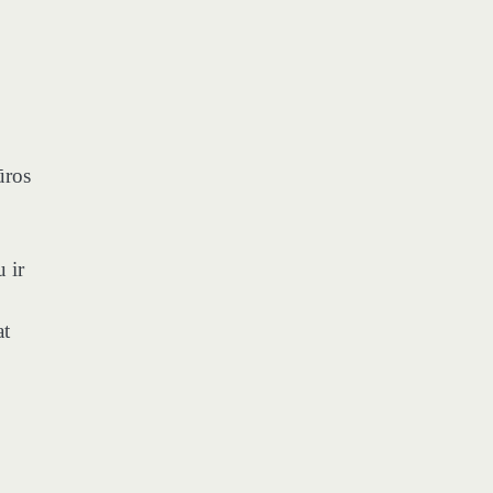
ūros
 ir
at