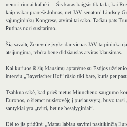
nenori rimtai kalbėti… Šis karas baigsis tik tada, kai Ru
kaip vakar pranešė Johnas, net JAV senatorė Lindsey 
sąjungininkų Kongrese, atvirai tai sako. Tačiau pats Tru
Putinas nori susitarimo.
Šią savaitę Ženevoje įvyks dar vienas JAV tarpininkaujam
atsijungimą, tebėra bene didžiausias atviras klausimas.
Kai kuriuos iš šių klausimų aptarėme su Estijos užsieni
interviu „Bayerischer Hof“ rūsio tiki bare, kuris per past
Tsahkna sakė, kad prieš metus Miuncheno saugumo konfere
Europos, o šiemet nusistovėję į pusiausvyrą, buvo tarsi 
santykiai yra „tvirti, bet ne besąlyginiai“.
Dėl to jis pridūrė: „Matau labiau savimi pasitikinčią Eu