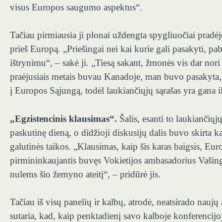
visus Europos saugumo aspektus“.
Tačiau pirmiausia ji plonai uždengta spygliuočiai pradė
prieš Europą. „Priešingai nei kai kurie gali pasakyti, p
ištrynimu“, – sakė ji. „Tiesą sakant, žmonės vis dar nori
praėjusiais metais buvau Kanadoje, man buvo pasakyta, k
į Europos Sąjungą, todėl laukiančiųjų sąrašas yra gana i
„Egzistencinis klausimas“.
Šalis, esanti to laukiančių
paskutinę dieną, o didžioji diskusijų dalis buvo skirta 
galutinės taikos. „Klausimas, kaip šis karas baigsis, Euro
pirmininkaujantis buvęs Vokietijos ambasadorius Vašin
nulems šio žemyno ateitį“, – pridūrė jis.
Tačiau iš visų panelių ir kalbų, atrodė, neatsirado naujų
sutaria, kad, kaip penktadienį savo kalboje konferencijo