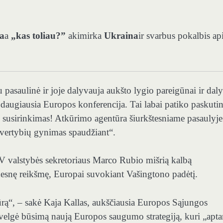
a
a
„kas toliau?”
akimirka
Ukraina
ir svarbus pokalbis ap
asaulinė ir joje dalyvauja aukšto lygio pareigūnai ir daly
ir daugiausia Europos konferencija. Tai labai patiko paskuti
 susirinkimas! Atkūrimo agentūra šiurkštesniame pasaulyje
 vertybių gynimas spaudžiant“.
V valstybės sekretoriaus Marco Rubio mišrią kalbą
didesnę reikšmę, Europai suvokiant Vašingtono padėtį.
ūrą“, – sakė Kaja Kallas, aukščiausia Europos Sąjungos
žvelgė būsimą naują Europos saugumo strategiją, kuri „apta