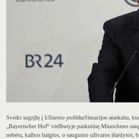
Sveiki sugrįžę į
Užsienio politika
Situacijos ataskaita, k
„Bayerischer Hof“ viešbutyje paskutinę Miuncheno saug
nebėra, kalbos baigtos, o saugumo užtvaros išardytos, be