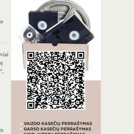
ie
viai
nę
“,
rs