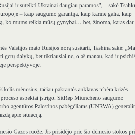
Rusijai ir suteikti Ukrainai daugiau paramos”, – sakė Tsahk
ropoje – kaip saugumo garantija, kaip karinė galia, kaip
iską, ko mums reikia mūsų gynybai… bet, žinoma, karas dar
inės Valstijos mato Rusijos norą susitarti, Tashina sakė: „M
kti gerų dalykų, bet tikriausiai ne, o aš manau, kad ir psichi
kėje perspektyvoje.
 kelis mėnesius, tačiau pakrantės anklavas tebėra krizės.
os proceso aspektai įstrigo. SitRep Miuncheno saugumo
 darbo agentūros Palestinos pabėgėliams (UNRWA) generali
zdą apie situaciją.
io Gazos ruože. Jis prisidėjo prie šio dėmesio stokos pr