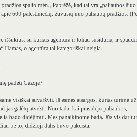
pradžios spalio mėn., Pabrėžė, kad tai yra „paliaubos šiuo
 apie 600 palestiniečių, žuvusių nuo paliaubų pradžios. (Pe
ššūkius, su kuriais agentūra ir toliau susiduria, ir spaud
ta“ Hamas, o agentūra tai kategoriškai neigia.
.
tinę padėtį Gazoje?
e visiškai suvaržyti. Iš esmės atsargos, kurias turime už
jas galėtų atvežti. Nuo tada, kai prasidėjo paliaubos,
kelią bado didėjimui. Mes panaikinome badą. Jūs vis dar tur
au be to, didžioji dalis buvo pakeista.