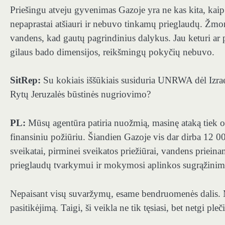
Priešingu atveju gyvenimas Gazoje yra ne kas kita, kaip
nepaprastai atšiauri ir nebuvo tinkamų prieglaudų. Žmon
vandens, kad gautų pagrindinius dalykus. Jau keturi ar 
gilaus bado dimensijos, reikšmingų pokyčių nebuvo.
SitRep:
Su kokiais iššūkiais susiduria UNRWA dėl Izrae
Rytų Jeruzalės būstinės nugriovimo?
PL:
Mūsų agentūra patiria nuožmią, masinę ataką tiek ope
finansiniu požiūriu. Šiandien Gazoje vis dar dirba 12 
sveikatai, pirminei sveikatos priežiūrai, vandens priei
prieglaudų tvarkymui ir mokymosi aplinkos sugrąžini
Nepaisant visų suvaržymų, esame bendruomenės dalis. M
pasitikėjimą. Taigi, ši veikla ne tik tęsiasi, bet netgi pleči