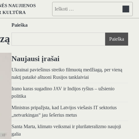
NĖS NAUJIENOS
Ieškoti:
IR KULTŪRA
Paieška
azą
Paieška
Naujausi įrašai
Ukrainai paviešinus streiko filmuotą medžiagą, per vieną
naktį pataikė aštuoni Rusijos tanklaiviai
Irano karas sugadino JAV ir Indijos ryšius – užsienio
politika
Ministras pripažįsta, kad Latvijos viešasis IT sektorius
„netvarkingas“ jau šešerius metus
Santa Marta, klimato veiksmai ir plurilateralizmo naujoji
galia