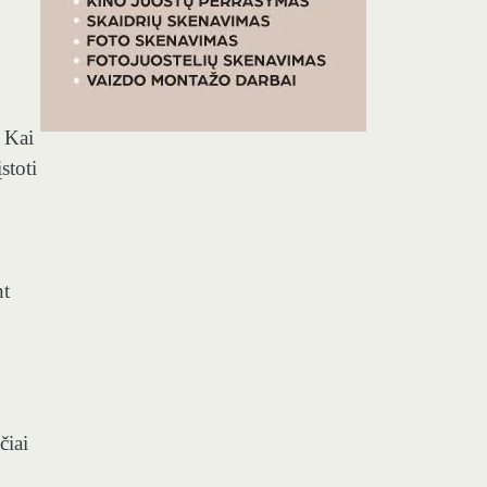
. Kai
stoti
nt
čiai