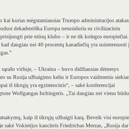
jo kai kurias mėgstamiausias Trumpo administracijos atakas
abudusi dekadentiška Europa nesusiduria su civilizaciniu
 prisijungti prie mūsų klubo – ir ne tik kolegos europiečiai
ad daugiau nei 40 procentų kanadiečių yra suinteresuoti į
lgas.”
jų sąrašo viršuje, – Ukraina – buvo didžiausias dėmesys
karo su Rusija užbaigimo keliu ir Europos vaidmeniu siekia
pai iš tikrųjų yra egzistencinis“, – sakė konferencijai
gtone Wolfgangas Ischingeris. „Tai daugiau nei vienu būdu
 atsakymų, kaip iš tikrųjų užbaigti karą. Beveik visi europie
je sakė Vokietijos kancleris Friedrichas Merzas, „Rusija dar