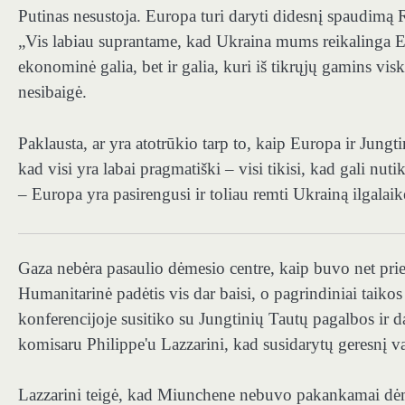
Putinas nesustoja. Europa turi daryti didesnį spaudimą 
„Vis labiau suprantame, kad Ukraina mums reikalinga Eu
ekonominė galia, bet ir galia, kuri iš tikrųjų gamins v
nesibaigė.
Paklausta, ar yra atotrūkio tarp to, kaip Europa ir Jungt
kad visi yra labai pragmatiški – visi tikisi, kad gali nuti
– Europa yra pasirengusi ir toliau remti Ukrainą ilgalai
Gaza nebėra pasaulio dėmesio centre, kaip buvo net prieš
Humanitarinė padėtis vis dar baisi, o pagrindiniai taik
konferencijoje susitiko su Jungtinių Tautų pagalbos ir
komisaru Philippe'u Lazzarini, kad susidarytų geresnį vai
Lazzarini teigė, kad Miunchene nebuvo pakankamai dėmes