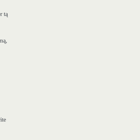
r tą
imą,
ite