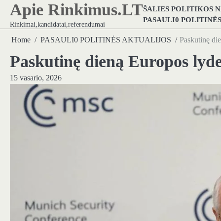
Apie Rinkimus.LT
Skip
ŠALIES POLITIKOS 
to
PASAULI0 POLITINĖ
Rinkimai,kandidatai,referendumai
content
Home
PASAULI0 POLITINĖS AKTUALIJOS
Paskutinę die
Paskutinę dieną Europos lyde
15 vasario, 2026