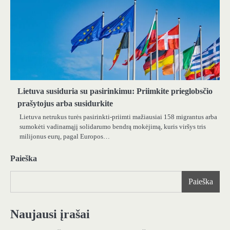
Lietuva susiduria su pasirinkimu: Priimkite prieglobsčio
prašytojus arba susidurkite
Lietuva netrukus turės pasirinkti-priimti mažiausiai 158 migrantus arba
sumokėti vadinamąjį solidarumo bendrą mokėjimą, kuris viršys tris
milijonus eurų, pagal Europos…
Paieška
Paieška
Naujausi įrašai