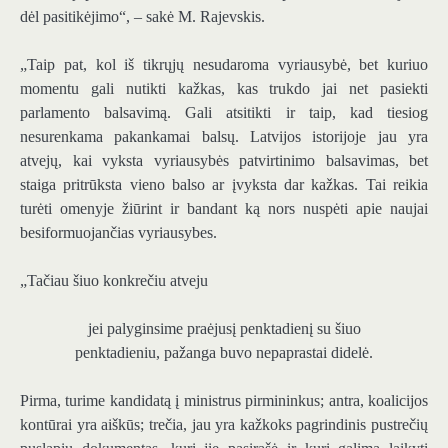
dėl pasitikėjimo“, – sakė M. Rajevskis.
„Taip pat, kol iš tikrųjų nesudaroma vyriausybė, bet kuriuo
momentu gali nutikti kažkas, kas trukdo jai net pasiekti
parlamento balsavimą. Gali atsitikti ir taip, kad tiesiog
nesurenkama pakankamai balsų. Latvijos istorijoje jau yra
atvejų, kai vyksta vyriausybės patvirtinimo balsavimas, bet
staiga pritrūksta vieno balso ar įvyksta dar kažkas. Tai reikia
turėti omenyje žiūrint ir bandant ką nors nuspėti apie naujai
besiformuojančias vyriausybes.
„Tačiau šiuo konkrečiu atveju
jei palyginsime praėjusį penktadienį su šiuo
penktadieniu, pažanga buvo nepaprastai didelė.
Pirma, turime kandidatą į ministrus pirmininkus; antra, koalicijos
kontūrai yra aiškūs; trečia, jau yra kažkoks pagrindinis pustrečių