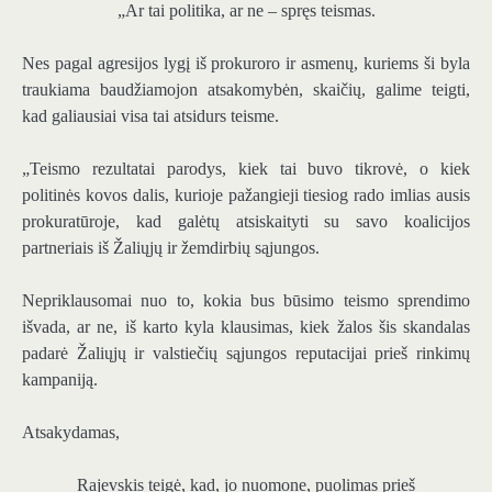
„Ar tai politika, ar ne – spręs teismas.
Nes pagal agresijos lygį iš prokuroro ir asmenų, kuriems ši byla
traukiama baudžiamojon atsakomybėn, skaičių, galime teigti,
kad galiausiai visa tai atsidurs teisme.
„Teismo rezultatai parodys, kiek tai buvo tikrovė, o kiek
politinės kovos dalis, kurioje pažangieji tiesiog rado imlias ausis
prokuratūroje, kad galėtų atsiskaityti su savo koalicijos
partneriais iš Žaliųjų ir žemdirbių sąjungos.
Nepriklausomai nuo to, kokia bus būsimo teismo sprendimo
išvada, ar ne, iš karto kyla klausimas, kiek žalos šis skandalas
padarė Žaliųjų ir valstiečių sąjungos reputacijai prieš rinkimų
kampaniją.
Atsakydamas,
Rajevskis teigė, kad, jo nuomone, puolimas prieš