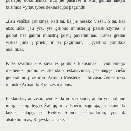
puslapių dokumentas, kurį jie pasirašė ir kurį galima laikyti
būsimos Vyriausybės deklaracijos pagrindu.
„Esu visiškai įsitikinęs, kad tai, ką jie nesako viešai, o tai, kas
absoliučiai jau yra, yra grubus ministerijų pasiskirstymas ir
galbūt net galimi ministrų postų pavadinimai. Labai greitai
viskas juda į priekį, ir tai pagirtina”, – įvertino politikos
analitikas.
Kitas svarbus šios savaitės politinis klausimas – vadinamojo
medienos pramonės skandalo eskalavimas, pasibaigęs viešu
generalinio prokuroro Armino Meisterso ir buvusio žemės ūkio
ministro Armando Krauzės mainais.
Paklaustas, ar visuomenė kada nors sužinos, ar tai yra politinė
intriga, kaip teigia Žaliųjų ir valstiečių sąjunga, ar skandalo
laikas, sutapęs su Evikos Silinos pasitraukimu, yra tik
atsitiktinumas, Rajevskis atsakė: