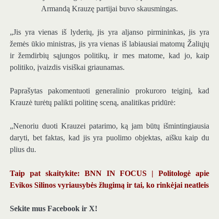
Armandą Krauzę partijai buvo skausmingas.
„Jis yra vienas iš lyderių, jis yra aljanso pirmininkas, jis yra
žemės ūkio ministras, jis yra vienas iš labiausiai matomų Žaliųjų
ir žemdirbių sąjungos politikų, ir mes matome, kad jo, kaip
politiko, įvaizdis visiškai griaunamas.
Paprašytas pakomentuoti generalinio prokuroro teiginį, kad
Krauzė turėtų palikti politinę sceną, analitikas pridūrė:
„Nenoriu duoti Krauzei patarimo, ką jam būtų išmintingiausia
daryti, bet faktas, kad jis yra puolimo objektas, aišku kaip du
plius du.
Taip pat skaitykite: BNN IN FOCUS | Politologė apie
Evikos Silinos vyriausybės žlugimą ir tai, ko rinkėjai neatleis
Sekite mus Facebook ir X!