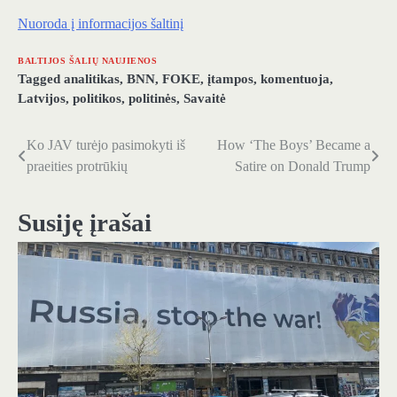
Nuoroda į informacijos šaltinį
BALTIJOS ŠALIŲ NAUJIENOS
Tagged
analitikas
,
BNN
,
FOKE
,
įtampos
,
komentuoja
,
Latvijos
,
politikos
,
politinės
,
Savaitė
Ko JAV turėjo pasimokyti iš
How ‘The Boys’ Became a
Navigacija
praeities protrūkių
Satire on Donald Trump
tarp
įrašų
Susiję įrašai