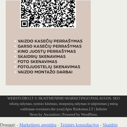
WEBSTUDIO.LT
© SKAITMENINIO MARKETINGO PASLAUGOS. SEO
tekstų rašymas, turinio kūrimas, straipsnių rašymas ir talpinimas į mūsų
valdomas svetaines.the-year]
Apie Rinkimus.LT
| Infinite
News by
Ascendoor
| Powered by
WordPress
.
Draugai: -
Marketingo agentūra
-
Teisinės konsultacijos
-
Skaidrių