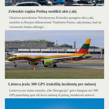
Zelenskis ragina Putiną susitikti akis į akį
Ukrainos prezidentas Volodymyras Zelenskis paragino akis į akį
susitikti su Rusijos diktatoriumi Vladimiru Putinu, sakydamas, kad tai
vienintelis būdas užbaigti…
Lietuva įrašo 300 GPS trukdžių incidentų per mėnesį
Lietuvos oro eismo tarnyba „Oro Navigacija“ gavo daugiau nei 300
GPS pranešimų apie tik kovo mėnesį iš pilotų, bendrovės atstovė…