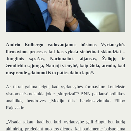
Andrio Kulbergo vadovaujamos būsimos Vyriausybės
formavimo procesas kol kas vyksta stebėtinai sklandžiai –
Jungtinis sąrašas, Nacionalinis aljansas, Žaliųjų ir
žemdirbių sąjunga, Naujoji vienybė, kaip žinia, atrodo, kad
nusprendė „dainuoti iš to paties dainų lapo“.
Ar tikrai galima teigti, kad vyriausybės formavimo kontekste
visuomenės nelaukia jokie „siurprizai“? BNN paklausė politikos
analitiko, bendrovės „Mediju tilts“ bendrasavininko Filipo
Rajevskio.
„Visada sakau, kad bet kuri vyriausybė gali žlugti bet kurią
akimirką, pradedant nuo tos dienos, kai parlamente balsuojama