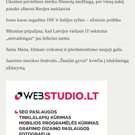
Ukrainai paviešinus streiko filmuotą medžiagą, per vieną naktį
pataikė aštuoni Rusijos tanklaiviai
Irano karas sugadino JAV ir Indijos ryšius – užsienio politika
Ministras pripažįsta, kad Latvijos viešasis IT sektorius
„netvarkingas“ jau šešerius metus
Santa Marta, klimato veiksmai ir plurilateralizmo naujoji galia
Jaunimo muzikos festivalis „Šiauliai gyvai“ kviečia į triukšmingą
uždarymą