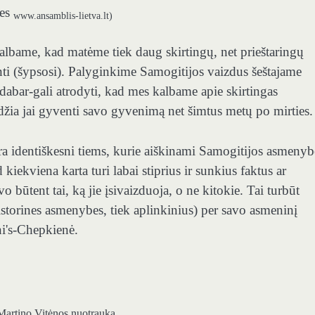
ies
www.ansamblis-lietva.lt)
albame, kad matėme tiek daug skirtingų, net prieštaringų
ti (šypsosi). Palyginkime Samogitijos vaizdus šeštajame
abar-gali atrodyti, kad mes kalbame apie skirtingas
džia jai gyventi savo gyvenimą net šimtus metų po mirties.
ra identiškesni tiems, kurie aiškinami Samogitijos asmenyb
iekviena karta turi labai stiprius ir sunkius faktus ar
būtent tai, ką jie įsivaizduoja, o ne kitokie. Tai turbūt
storines asmenybes, tiek aplinkinius) per savo asmeninį
ini's-Chepkienė.
Martino Vitėnos nuotrauka