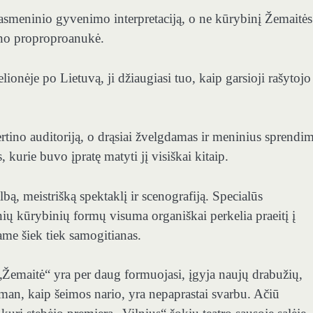
vo asmeninio gyvenimo interpretaciją, o ne kūrybinį Žemaitės
ano proproproanukė.
onėje po Lietuvą, ji džiaugiasi tuo, kaip garsioji rašytojo
ertino auditoriją, o drąsiai žvelgdamas ir meninius sprendi
, kurie buvo įpratę matyti jį visiškai kitaip.
lbą, meistrišką spektaklį ir scenografiją. Specialūs
ų kūrybinių formų visuma organiškai perkelia praeitį į
same šiek tiek samogitianas.
 „Žemaitė“ yra per daug formuojasi, įgyja naujų drabužių,
 man, kaip šeimos nario, yra nepaprastai svarbu. Ačiū