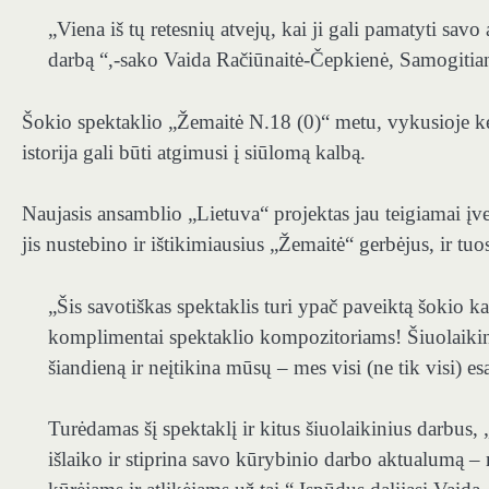
„
Viena iš tų retesnių atvejų, kai ji gali pamatyti sa
darbą “,-sako Vaida Račiūnaitė-Čepkienė, Samogiti
Šokio spektaklio „Žemaitė N.18 (0)“ metu, vykusioje keli
istorija gali būti atgimusi į siūlomą kalbą.
Naujasis ansamblio „Lietuva“ projektas jau teigiamai įv
jis nustebino ir ištikimiausius „Žemaitė“ gerbėjus, ir tuos
„
Šis savotiškas spektaklis turi ypač paveiktą šokio ka
komplimentai spektaklio kompozitoriams! Šiuolaikini
šiandieną ir neįtikina mūsų – mes visi (ne tik visi) e
Turėdamas šį spektaklį ir kitus šiuolaikinius darbus,
išlaiko ir stiprina savo kūrybinio darbo aktualumą –