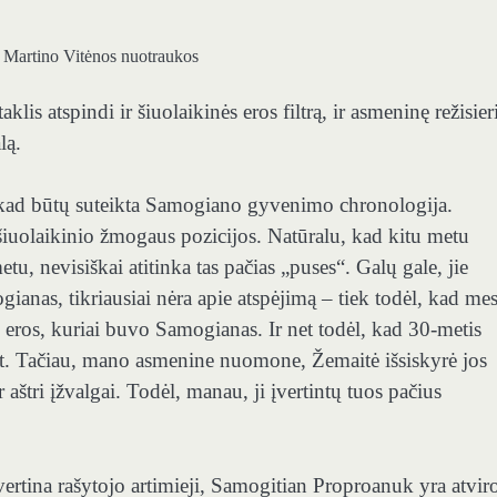
 Martino Vitėnos nuotraukos
lis atspindi ir šiuolaikinės eros filtrą, ir asmeninę režisier
lą.
, kad būtų suteikta Samogiano gyvenimo chronologija.
šiuolaikinio žmogaus pozicijos. Natūralu, kad kitu metu
tu, nevisiškai atitinka tas pačias „puses“. Galų gale, jie
anas, tikriausiai nėra apie atspėjimą – tiek todėl, kad me
ės eros, kuriai buvo Samogianas. Ir net todėl, kad 30-metis
t.
Tačiau, mano asmenine nuomone, Žemaitė išsiskyrė jos
aštri įžvalgai. Todėl, manau, ji įvertintų tuos pačius
s vertina rašytojo artimieji, Samogitian Proproanuk yra atvir