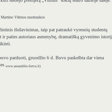
 kuri stebėjo premjerą „Vilnius“ šokių teatro sausoje salėje.
 Martino Vitėnos nuotraukos
intinis išsilavinimas, taip pat patraukė vyresnių studentų
et ir paties autoriaus asmenybę, dramatišką gyvenimo istorij
ikinti.
buvo parduoti, gruodžio 6 d. Buvo paskelbta dar viena
ies
www.ansamblis-lietva.lt)