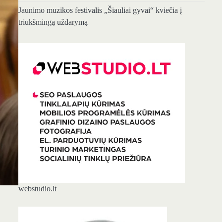
Jaunimo muzikos festivalis „Šiauliai gyvai“ kviečia į
triukšmingą uždarymą
webstudio.lt