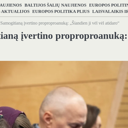
NAUJIENOS
BALTIJOS ŠALIŲ NAUJIENOS
EUROPOS POLITI
S AKTUALIJOS
EUROPOS POLITIKA PLIUS
LAISVALAIKIS 
 Samogitianą įvertino proproproanuką: „Šiandien ji vėl vėl atidaro“
tianą įvertino proproproanuką: