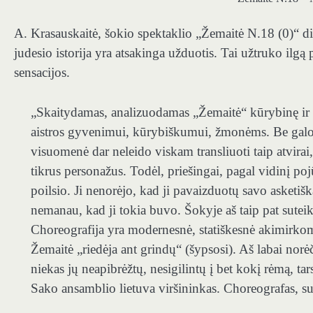
A. Krasauskaitė, šokio spektaklio „Žemaitė N.18 (0)“ di
judesio istorija yra atsakinga užduotis. Tai užtruko ilgą
sensacijos.
„
Skaitydamas, analizuodamas „Žemaitė“ kūrybinę ir bi
aistros gyvenimui, kūrybiškumui, žmonėms. Be galo 
visuomenė dar neleido viskam transliuoti taip atvira
tikrus personažus. Todėl, priešingai, pagal vidinį po
poilsio. Ji nenorėjo, kad ji pavaizduotų savo asketi
nemanau, kad ji tokia buvo. Šokyje aš taip pat suteikia
Choreografija yra modernesnė, statiškesnė akimirko
Žemaitė „riedėja ant grindų“ (šypsosi). Aš labai norė
niekas jų neapibrėžtų, nesigilintų į bet kokį rėmą, tars
Sako ansamblio lietuva viršininkas. Choreografas, su