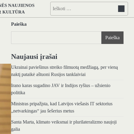
NĖS NAUJIENOS
Ieškoti:
IR KULTŪRA
Paieška
Paieška
Naujausi įrašai
Ukrainai paviešinus streiko filmuotą medžiagą, per vieną
naktį pataikė aštuoni Rusijos tanklaiviai
Irano karas sugadino JAV ir Indijos ryšius – užsienio
politika
Ministras pripažįsta, kad Latvijos viešasis IT sektorius
„netvarkingas“ jau šešerius metus
Santa Marta, klimato veiksmai ir plurilateralizmo naujoji
galia