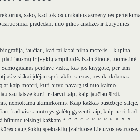
rektorius, sako, kad tokios unikalios asmenybės perteikima
 pasiruošimą, pradedant nuo gilios analizės ir kūrybinės
ografiją, jaučiau, kad tai labai pilna moteris – kupina
plati jausmų ir įvykių amplitudė. Kaip žinote, tuometinė
i, Samogitianas perdavė viską, kas jos knygose, per tam
jūtį aš visiškai įdėjau spektaklio scenas, nesulaukdamas
šką ar kaip moterį, kuri buvo pavargusi nuo kaimo –
u sau laisvę kurti ir daryti taip, kaip jaučiau širdį.
mis, nemokama akimirkomis. Kaip kažkas pastebėjo salėje,
čiau, kad visos moterys galėtų gyventi taip, kaip nori, kad
i būtume teisingi kažkam “ -” -” -” -” -” -” -” -” -” -” -”
kūręs daug šokių spektaklių įvairiuose Lietuvos teatruose.