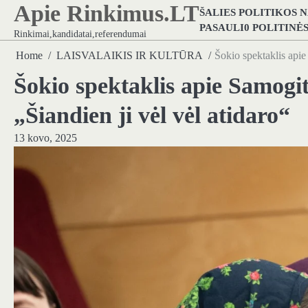
Apie Rinkimus.LT
Skip
ŠALIES POLITIKOS 
to
PASAULI0 POLITINĖ
Rinkimai,kandidatai,referendumai
content
Home
LAISVALAIKIS IR KULTŪRA
Šokio spektaklis apie
Šokio spektaklis apie Samogi
„Šiandien ji vėl vėl atidaro“
13 kovo, 2025