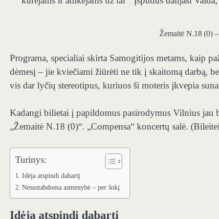
kūrėjams ir atlikėjams už tai “
Įspūdus dalijasi Vaida,
Žemaitė N.18 (0) –
Programa, specialiai skirta Samogitijos metams, kaip paž
dėmesį – jie kviečiami žiūrėti ne tik į skaitomą darbą, b
vis dar lyčių stereotipus, kuriuos ši moteris įkvepia suna
Kadangi bilietai į papildomus pasirodymus Vilnius jau 
„Žemaitė N.18 (0)“. „Compensa“ koncertų salė. (Bileite
Turinys:
Idėja atspindi dabartį
Nesustabdoma asmenybė – per šokį
Idėja atspindi dabartį