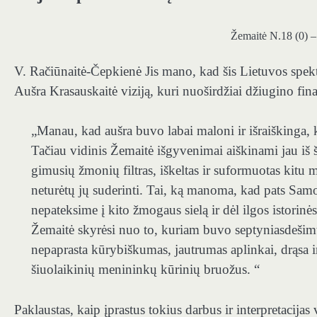
Žemaitė N.18 (0) –
V. Račiūnaitė-Čepkienė
Jis mano, kad šis Lietuvos spektak
Aušra Krasauskaitė viziją, kuri nuoširdžiai džiugino fina
„
Manau, kad aušra buvo labai maloni ir išraiškinga
Tačiau vidinis Žemaitė išgyvenimai aiškinami jau iš 
gimusių žmonių filtras, iškeltas ir suformuotas kitu me
neturėtų jų suderinti.
Tai, ką manoma, kad pats Samogi
nepateksime į kito žmogaus sielą ir dėl ilgos istorin
Žemaitė skyrėsi nuo to, kuriam buvo septyniasdešim
nepaprasta kūrybiškumas, jautrumas aplinkai, drąsa ir 
šiuolaikinių menininkų kūrinių bruožus. “
Paklaustas, kaip įprastus tokius darbus ir interpretacija