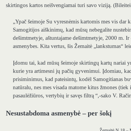
skirtingos kartos neišvengiamai turi savo viziją. (Bileite
„
Ypač šeimoje
Su vyresnėmis kartomis mes vis dar k
Samogitijos aiškinimų, kad mūsų nebegalite nustebin
dešimtmetyje, aštuntajame dešimtmetyje, 2000 m. Ir d
asmenybes. Kita vertus, šis Žemaitė „lankstumas“ lei
Įdomu tai, kad mūsų šeimoje skirtingų kartų nariai y
kurie yra artimesni jų pačių gyvenimui. Įdomiau, kad k
prisiminimus, kad pateisintų, kodėl Samogitianas buvo 
natūralu, nes mes visada matome kitus žmones (tiek i
pasaulėžiūros, vertybių ir savęs filtrą “,-sako V. Rač
Nesustabdoma asmenybė – per šokį
Žemaitė N.18 – 