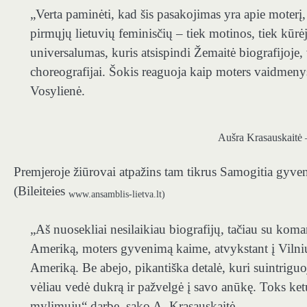
„
Verta paminėti, kad šis pasakojimas yra apie moterį, k
pirmųjų lietuvių feminisčių – tiek motinos, tiek kūrė
universalumas, kuris atsispindi Žemaitė biografijoje
choreografijai. Šokis reaguoja kaip moters vaidmenys
Vosylienė.
Aušra Krasauskaitė 
Premjeroje žiūrovai atpažins tam tikrus Samogitia gyveni
(Bileiteies
www.ansamblis-lietva.lt)
„
Aš nuosekliai nesilaikiau biografijų, tačiau su kom
Ameriką, moters gyvenimą kaime, atvykstant į Vilnius
Ameriką. Be abejo, pikantiška detalė, kuri suintrigu
vėliau vedė dukrą ir pažvelgė į savo anūkę. Toks ke
mylimųjų“ darbe, sako A. Krasauskaitė.