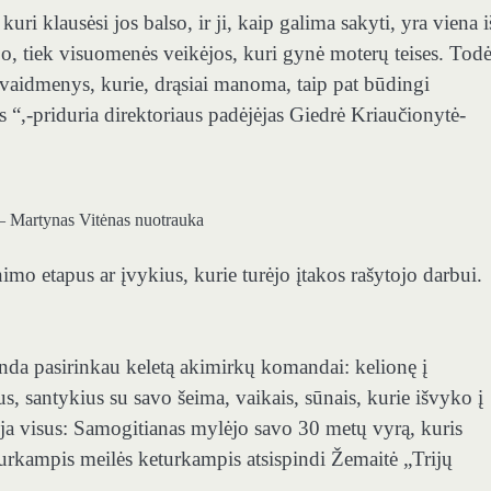
uri klausėsi jos balso, ir ji, kaip galima sakyti, yra viena i
jo, tiek visuomenės veikėjos, kuri gynė moterų teises. Todė
, vaidmenys, kurie, drąsiai manoma, taip pat būdingi
 “,-priduria direktoriaus padėjėjas Giedrė Kriaučionytė-
– Martynas Vitėnas nuotrauka
mo etapus ar įvykius, kurie turėjo įtakos rašytojo darbui.
anda pasirinkau keletą akimirkų komandai: kelionę į
, santykius su savo šeima, vaikais, sūnais, kurie išvyko į
oja visus: Samogitianas mylėjo savo 30 metų vyrą, kuris
turkampis meilės keturkampis atsispindi Žemaitė „Trijų