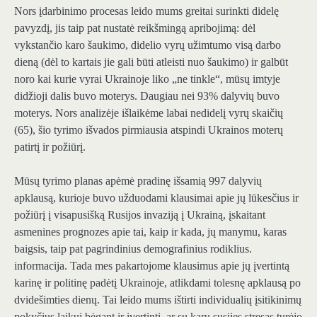
Nors įdarbinimo procesas leido mums greitai surinkti didelę
pavyzdį, jis taip pat nustatė reikšmingą apribojimą: dėl
vykstančio karo šaukimo, didelio vyrų užimtumo visą darbo
dieną (dėl to kartais jie gali būti atleisti nuo šaukimo) ir galbūt
noro kai kurie vyrai Ukrainoje liko „ne tinkle“, mūsų imtyje
didžioji dalis buvo moterys. Daugiau nei 93% dalyvių buvo
moterys. Nors analizėje išlaikėme labai nedidelį vyrų skaičių
(65), šio tyrimo išvados pirmiausia atspindi Ukrainos moterų
patirtį ir požiūrį.
Mūsų tyrimo planas apėmė pradinę išsamią 997 dalyvių
apklausą, kurioje buvo užduodami klausimai apie jų lūkesčius ir
požiūrį į visapusišką Rusijos invaziją į Ukrainą, įskaitant
asmenines prognozes apie tai, kaip ir kada, jų manymu, karas
baigsis, taip pat pagrindinius demografinius rodiklius.
informacija. Tada mes pakartojome klausimus apie jų įvertintą
karinę ir politinę padėtį Ukrainoje, atlikdami tolesnę apklausą po
dvidešimties dienų. Tai leido mums ištirti individualių įsitikinimų
pokyčius laikui bėgant ir įvertinti, ar su karu susijęs stresas turėjo