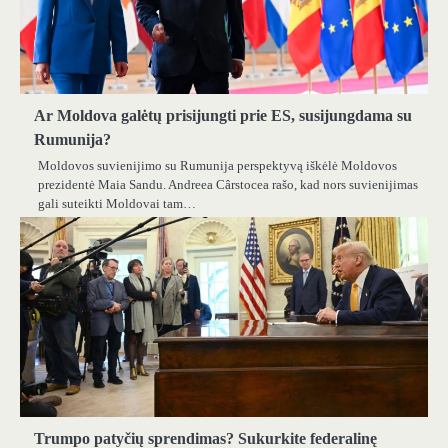
Ar Moldova galėtų prisijungti prie ES, susijungdama su
Rumunija?
Moldovos suvienijimo su Rumunija perspektyvą iškėlė Moldovos
prezidentė Maia Sandu. Andreea Cârstocea rašo, kad nors suvienijimas
gali suteikti Moldovai tam…
Trumpo patyčių sprendimas? Sukurkite federalinę