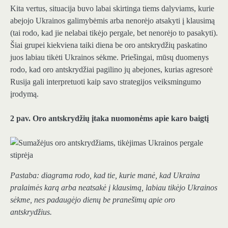
Kita vertus, situacija buvo labai skirtinga tiems dalyviams, kurie
abejojo ​​Ukrainos galimybėmis arba nenorėjo atsakyti į klausimą
(tai rodo, kad jie nelabai tikėjo pergale, bet nenorėjo to pasakyti).
Šiai grupei kiekviena taiki diena be oro antskrydžių paskatino
juos labiau tikėti Ukrainos sėkme. Priešingai, mūsų duomenys
rodo, kad oro antskrydžiai pagilino jų abejones, kurias agresorė
Rusija gali interpretuoti kaip savo strategijos veiksmingumo
įrodymą.
2 pav. Oro antskrydžių įtaka nuomonėms apie karo baigtį
Pastaba: diagrama rodo, kad tie, kurie manė, kad Ukraina
pralaimės karą arba neatsakė į klausimą, labiau tikėjo Ukrainos
sėkme, nes padaugėjo dienų be pranešimų apie oro
antskrydžius.