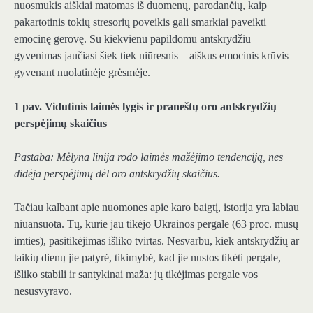
nuosmukis aiškiai matomas iš duomenų, parodančių, kaip
pakartotinis tokių stresorių poveikis gali smarkiai paveikti
emocinę gerovę. Su kiekvienu papildomu antskrydžiu
gyvenimas jaučiasi šiek tiek niūresnis – aiškus emocinis krūvis
gyvenant nuolatinėje grėsmėje.
1 pav. Vidutinis laimės lygis ir praneštų oro antskrydžių
perspėjimų skaičius
Pastaba: Mėlyna linija rodo laimės mažėjimo tendenciją, nes
didėja perspėjimų dėl oro antskrydžių skaičius.
Tačiau kalbant apie nuomones apie karo baigtį, istorija yra labiau
niuansuota. Tų, kurie jau tikėjo Ukrainos pergale (63 proc. mūsų
imties), pasitikėjimas išliko tvirtas. Nesvarbu, kiek antskrydžių ar
taikių dienų jie patyrė, tikimybė, kad jie nustos tikėti pergale,
išliko stabili ir santykinai maža: jų tikėjimas pergale vos
nesusvyravo.