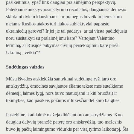
pasikeitimus, ypač link daugiau pralaimėjimo perspektyvų.
Pateikiame ankstyvuosius tyrimo rezultatus, daugiausia dėmesio
skirdami dviem klausimams: ar prabėgus beveik trejiems karo
metams Rusijos atakos turi įtakos subjektyviai paprastų
ukrainiečių gerovei? Ir jei jie tai padarys, ar tai virsta padidėjusiu
noru susitaikyti su pralaimėjimu kare? Vartojant Valentino
terminą, ar Rusijos taikymas civilių persekiojimui kare prieš
Ukrainą „veikia“?
Sudėtingas vaizdas
Mūsų išvados atskleidžia santykinai sudėtingą ryšį tarp oro
antskrydžių, emocinės savijautos (šiame tekste mes sutelkiame
dėmesį į laimės lygį, nors buvo matuojami ir kiti bruožai) ir
tikimybės, kad pasikeis požiūris ir lūkesčiai dėl karo baigties.
Pastebime, kad laimė mažėja didėjant oro antskrydžiams. Kuo
daugiau dalyvių pranešė patyrę oro antskrydžių, tuo mažesnis
buvo jų pačių laimingumo vidurkis per visą tyrimo laikotarpį. Šis