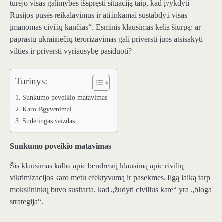
turėjo visas galimybes išspręsti situaciją taip, kad įvykdyti
Rusijos pusės reikalavimus ir atitinkamai sustabdyti visas
įmanomas civilių kančias“. Esminis klausimas kelia šiurpą: ar
paprastų ukrainiečių terorizavimas gali priversti juos atsisakyti
vilties ir priversti vyriausybę pasiduoti?
Turinys:
Sunkumo poveikio matavimas
Karo išgyvenimai
Sudėtingas vaizdas
Sunkumo poveikio matavimas
Šis klausimas kalba apie bendresnį klausimą apie civilių
viktimizacijos karo metu efektyvumą ir pasekmes. Ilgą laiką tarp
mokslininkų buvo susitarta, kad „žudyti civilius kare“ yra „bloga
strategija“.