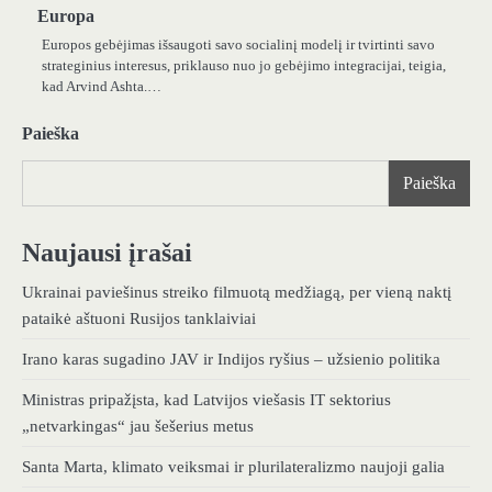
Europa
Europos gebėjimas išsaugoti savo socialinį modelį ir tvirtinti savo
strateginius interesus, priklauso nuo jo gebėjimo integracijai, teigia,
kad Arvind Ashta.…
Paieška
Paieška
Naujausi įrašai
Ukrainai paviešinus streiko filmuotą medžiagą, per vieną naktį
pataikė aštuoni Rusijos tanklaiviai
Irano karas sugadino JAV ir Indijos ryšius – užsienio politika
Ministras pripažįsta, kad Latvijos viešasis IT sektorius
„netvarkingas“ jau šešerius metus
Santa Marta, klimato veiksmai ir plurilateralizmo naujoji galia