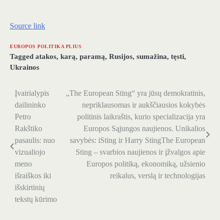
Source link
EUROPOS POLITIKA PLIUS
Tagged
atakos
,
karą
,
paramą
,
Rusijos
,
sumažina
,
tęsti
,
Ukrainos
Įvairialypis
„The European Sting“ yra jūsų demokratinis,
Navigacija
dailininko
nepriklausomas ir aukščiausios kokybės
tarp
Petro
politinis laikraštis, kurio specializacija yra
Rakštiko
Europos Sąjungos naujienos. Unikalios
įrašų
pasaulis: nuo
savybės: iSting ir Harry StingThe European
vizualiojo
Sting – svarbios naujienos ir įžvalgos apie
meno
Europos politiką, ekonomiką, užsienio
išraiškos iki
reikalus, verslą ir technologijas
išskirtinių
tekstų kūrimo