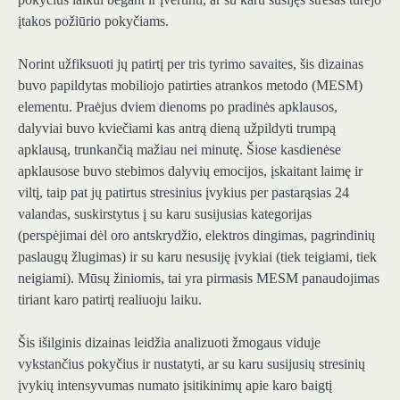
įtakos požiūrio pokyčiams.
Norint užfiksuoti jų patirtį per tris tyrimo savaites, šis dizainas
buvo papildytas mobiliojo patirties atrankos metodo (MESM)
elementu. Praėjus dviem dienoms po pradinės apklausos,
dalyviai buvo kviečiami kas antrą dieną užpildyti trumpą
apklausą, trunkančią mažiau nei minutę. Šiose kasdienėse
apklausose buvo stebimos dalyvių emocijos, įskaitant laimę ir
viltį, taip pat jų patirtus stresinius įvykius per pastarąsias 24
valandas, suskirstytus į su karu susijusias kategorijas
(perspėjimai dėl oro antskrydžio, elektros dingimas, pagrindinių
paslaugų žlugimas) ir su karu nesusiję įvykiai (tiek teigiami, tiek
neigiami). Mūsų žiniomis, tai yra pirmasis MESM panaudojimas
tiriant karo patirtį realiuoju laiku.
Šis išilginis dizainas leidžia analizuoti žmogaus viduje
vykstančius pokyčius ir nustatyti, ar su karu susijusių stresinių
įvykių intensyvumas numato įsitikinimų apie karo baigtį