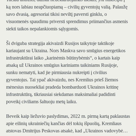
ką nors labiau neapčiuopiamą – civilių gyventojų valią. Palaužę
savo dvasią, agresoriai tikisi neviltį paversti ginklu, o
visuomenės spaudimu priversti sprendimus priimančius asmenis
siekti taikos nepalankiomis sąlygomis.
Ši dviguba strategija akivaizdi Rusijos taikytoje taktikoje
kariaujant su Ukraina. Nors Maskva savo smūgius energetikos
infrastruktūrai laiko „karinėmis būtinybėmis“, o kartais kaip
atsaką už Ukrainos smūgius kariniams taikiniams Rusijoje,
sunku nematyti, kad jie pirmiausia nukreipti į civilius
gyventojus. Tai ypač akivaizdu, nes Kremlius prieš žiemos
mėnesius nuosekliai pradeda bombarduoti Ukrainos kritinę
infrastruktūrą, tikriausiai siekdamas maksimaliai padidinti
poveikį civiliams šaltuoju metų laiku.
Beveik kaip liežuvio paslydimas, 2022 m. pirmą kartą paklaustas
apie eilinių ukrainiečių kančias dėl tokių išpuolių, Kremliaus
atstovas Dmitrijus Peskovas atsakė, kad „Ukrainos vadovybė…