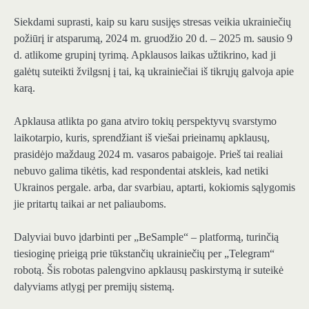
Siekdami suprasti, kaip su karu susijęs stresas veikia ukrainiečių
požiūrį ir atsparumą, 2024 m. gruodžio 20 d. – 2025 m. sausio 9
d. atlikome grupinį tyrimą. Apklausos laikas užtikrino, kad ji
galėtų suteikti žvilgsnį į tai, ką ukrainiečiai iš tikrųjų galvoja apie
karą.
Apklausa atlikta po gana atviro tokių perspektyvų svarstymo
laikotarpio, kuris, sprendžiant iš viešai prieinamų apklausų,
prasidėjo maždaug 2024 m. vasaros pabaigoje. Prieš tai realiai
nebuvo galima tikėtis, kad respondentai atskleis, kad netiki
Ukrainos pergale. arba, dar svarbiau, aptarti, kokiomis sąlygomis
jie pritartų taikai ar net paliauboms.
Dalyviai buvo įdarbinti per „BeSample“ – platformą, turinčią
tiesioginę prieigą prie tūkstančių ukrainiečių per „Telegram“
robotą. Šis robotas palengvino apklausų paskirstymą ir suteikė
dalyviams atlygį per premijų sistemą.