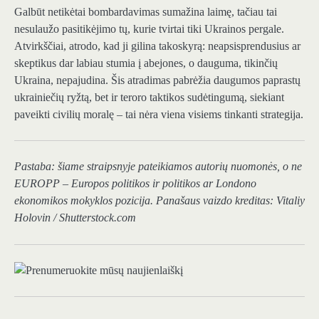
Galbūt netikėtai bombardavimas sumažina laimę, tačiau tai
nesulaužo pasitikėjimo tų, kurie tvirtai tiki Ukrainos pergale.
Atvirkščiai, atrodo, kad ji gilina takoskyrą: neapsisprendusius ar
skeptikus dar labiau stumia į abejones, o dauguma, tikinčių
Ukraina, nepajudina. Šis atradimas pabrėžia daugumos paprastų
ukrainiečių ryžtą, bet ir teroro taktikos sudėtingumą, siekiant
paveikti civilių moralę – tai nėra viena visiems tinkanti strategija.
Pastaba: šiame straipsnyje pateikiamos autorių nuomonės, o ne
EUROPP – Europos politikos ir politikos ar Londono
ekonomikos mokyklos pozicija. Panašaus vaizdo kreditas: Vitaliy
Holovin / Shutterstock.com