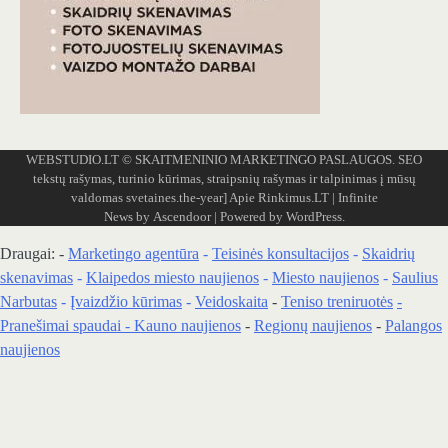
WEBSTUDIO.LT
© SKAITMENINIO MARKETINGO PASLAUGOS. SEO
tekstų rašymas, turinio kūrimas, straipsnių rašymas ir talpinimas į mūsų
valdomas svetaines.the-year]
Apie Rinkimus.LT
| Infinite
News by
Ascendoor
| Powered by
WordPress
.
Draugai: -
Marketingo agentūra
-
Teisinės konsultacijos
-
Skaidrių
skenavimas
-
Klaipedos miesto naujienos
-
Miesto naujienos
-
Saulius
Narbutas
-
Įvaizdžio kūrimas
-
Veidoskaita
-
Teniso treniruotės
-
Pranešimai spaudai -
Kauno naujienos
-
Regionų naujienos
-
Palangos
naujienos