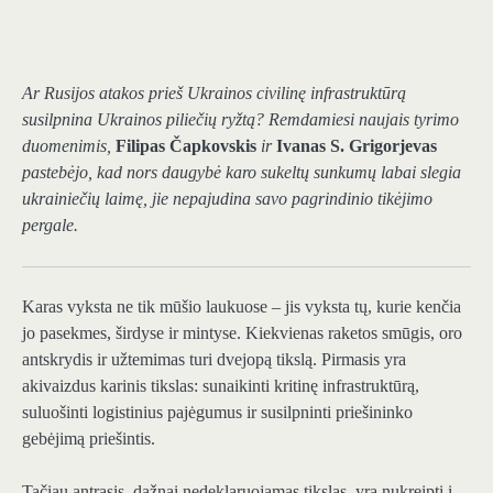
Ar Rusijos atakos prieš Ukrainos civilinę infrastruktūrą
susilpnina Ukrainos piliečių ryžtą? Remdamiesi naujais tyrimo
duomenimis,
Filipas Čapkovskis
ir
Ivanas S. Grigorjevas
pastebėjo, kad nors daugybė karo sukeltų sunkumų labai slegia
ukrainiečių laimę, jie nepajudina savo pagrindinio tikėjimo
pergale.
Karas vyksta ne tik mūšio laukuose – jis vyksta tų, kurie kenčia
jo pasekmes, širdyse ir mintyse. Kiekvienas raketos smūgis, oro
antskrydis ir užtemimas turi dvejopą tikslą. Pirmasis yra
akivaizdus karinis tikslas: sunaikinti kritinę infrastruktūrą,
suluošinti logistinius pajėgumus ir susilpninti priešininko
gebėjimą priešintis.
Tačiau antrasis, dažnai nedeklaruojamas tikslas, yra nukreipti į