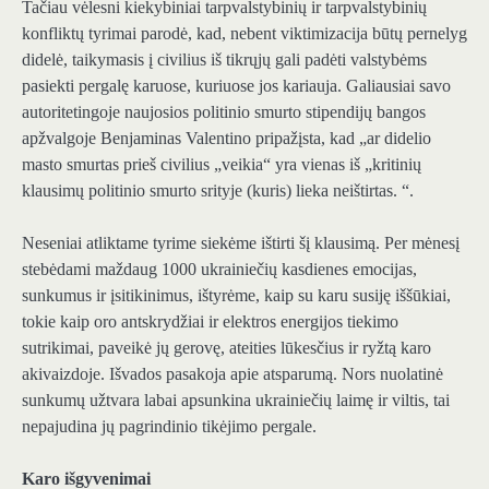
Tačiau vėlesni kiekybiniai tarpvalstybinių ir tarpvalstybinių
konfliktų tyrimai parodė, kad, nebent viktimizacija būtų pernelyg
didelė, taikymasis į civilius iš tikrųjų gali padėti valstybėms
pasiekti pergalę karuose, kuriuose jos kariauja. Galiausiai savo
autoritetingoje naujosios politinio smurto stipendijų bangos
apžvalgoje Benjaminas Valentino pripažįsta, kad „ar didelio
masto smurtas prieš civilius „veikia“ yra vienas iš „kritinių
klausimų politinio smurto srityje (kuris) lieka neištirtas. “.
Neseniai atliktame tyrime siekėme ištirti šį klausimą. Per mėnesį
stebėdami maždaug 1000 ukrainiečių kasdienes emocijas,
sunkumus ir įsitikinimus, ištyrėme, kaip su karu susiję iššūkiai,
tokie kaip oro antskrydžiai ir elektros energijos tiekimo
sutrikimai, paveikė jų gerovę, ateities lūkesčius ir ryžtą karo
akivaizdoje. Išvados pasakoja apie atsparumą. Nors nuolatinė
sunkumų užtvara labai apsunkina ukrainiečių laimę ir viltis, tai
nepajudina jų pagrindinio tikėjimo pergale.
Karo išgyvenimai