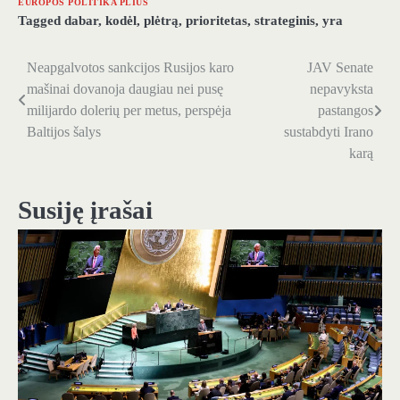
EUROPOS POLITIKA PLIUS
Tagged
dabar
,
kodėl
,
plėtrą
,
prioritetas
,
strateginis
,
yra
Neapgalvotos sankcijos Rusijos karo
JAV Senate
Navigacija
mašinai dovanoja daugiau nei pusę
nepavyksta
tarp
milijardo dolerių per metus, perspėja
pastangos
Baltijos šalys
sustabdyti Irano
įrašų
karą
Susiję įrašai