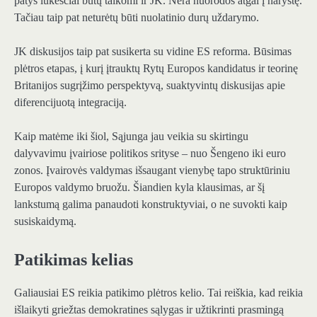
patys lūkesčiai būtų taikomi ir JK. Nėra nuorodos atgal į narystę.
Tačiau taip pat neturėtų būti nuolatinio durų uždarymo.
JK diskusijos taip pat susikerta su vidine ES reforma. Būsimas
plėtros etapas, į kurį įtrauktų Rytų Europos kandidatus ir teorinę
Britanijos sugrįžimo perspektyvą, suaktyvintų diskusijas apie
diferencijuotą integraciją.
Kaip matėme iki šiol, Sąjunga jau veikia su skirtingu
dalyvavimu įvairiose politikos srityse – nuo ​​Šengeno iki euro
zonos. Įvairovės valdymas išsaugant vienybę tapo struktūriniu
Europos valdymo bruožu. Šiandien kyla klausimas, ar šį
lankstumą galima panaudoti konstruktyviai, o ne suvokti kaip
susiskaidymą.
Patikimas kelias
Galiausiai ES reikia patikimo plėtros kelio. Tai reiškia, kad reikia
išlaikyti griežtas demokratines sąlygas ir užtikrinti prasmingą