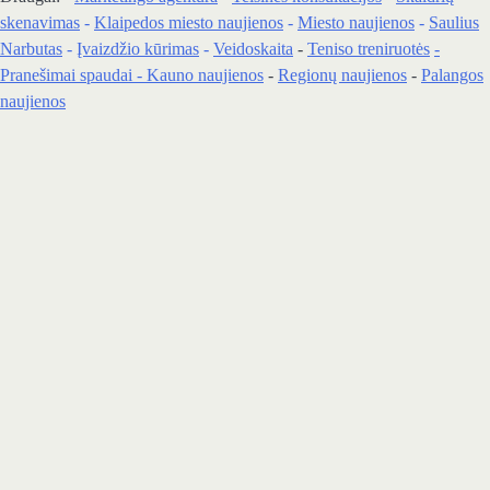
skenavimas
-
Klaipedos miesto naujienos
-
Miesto naujienos
-
Saulius
Narbutas
-
Įvaizdžio kūrimas
-
Veidoskaita
-
Teniso treniruotės
-
Pranešimai spaudai -
Kauno naujienos
-
Regionų naujienos
-
Palangos
naujienos