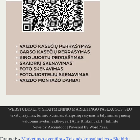
WEBSTUDIO.LT
© SKAITMENINIO MARKETINGO PASLAUGOS. SEO
tekstų rašymas, turinio kūrimas, straipsnių rašymas ir talpinimas į mūsų
valdomas svetaines.the-year]
Apie Rinkimus.LT
| Infinite
News by
Ascendoor
| Powered by
WordPress
.
Draugai: -
Marketingo agentūra
-
Teisinės konsultacijos
-
Skaidrių