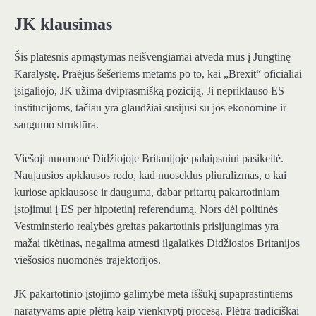
JK klausimas
Šis platesnis apmąstymas neišvengiamai atveda mus į Jungtinę
Karalystę. Praėjus šešeriems metams po to, kai „Brexit“ oficialiai
įsigaliojo, JK užima dviprasmišką poziciją. Ji nepriklauso ES
institucijoms, tačiau yra glaudžiai susijusi su jos ekonomine ir
saugumo struktūra.
Viešoji nuomonė Didžiojoje Britanijoje palaipsniui pasikeitė.
Naujausios apklausos rodo, kad nuoseklus pliuralizmas, o kai
kuriose apklausose ir dauguma, dabar pritartų pakartotiniam
įstojimui į ES per hipotetinį referendumą. Nors dėl politinės
Vestminsterio realybės greitas pakartotinis prisijungimas yra
mažai tikėtinas, negalima atmesti ilgalaikės Didžiosios Britanijos
viešosios nuomonės trajektorijos.
JK pakartotinio įstojimo galimybė meta iššūkį supaprastintiems
naratyvams apie plėtrą kaip vienkryptį procesą. Plėtra tradiciškai