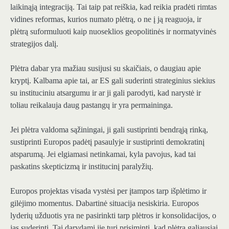
laikinąją integraciją. Tai taip pat reiškia, kad reikia pradėti rimtas
vidines reformas, kurios numato plėtrą, o ne į ją reaguoja, ir
plėtrą suformuluoti kaip nuoseklios geopolitinės ir normatyvinės
strategijos dalį.
Plėtra dabar yra mažiau susijusi su skaičiais, o daugiau apie
kryptį. Kalbama apie tai, ar ES gali suderinti strateginius siekius
su instituciniu atsargumu ir ar ji gali parodyti, kad narystė ir
toliau reikalauja daug pastangų ir yra permaininga.
Jei plėtra valdoma sąžiningai, ji gali sustiprinti bendrąją rinką,
sustiprinti Europos padėtį pasaulyje ir sustiprinti demokratinį
atsparumą. Jei elgiamasi netinkamai, kyla pavojus, kad tai
paskatins skepticizmą ir institucinį paralyžių.
Europos projektas visada vystėsi per įtampos tarp išplėtimo ir
gilėjimo momentus. Dabartinė situacija nesiskiria. Europos
lyderių užduotis yra ne pasirinkti tarp plėtros ir konsolidacijos, o
jas suderinti. Tai darydami jie turi prisiminti, kad plėtra galiausiai