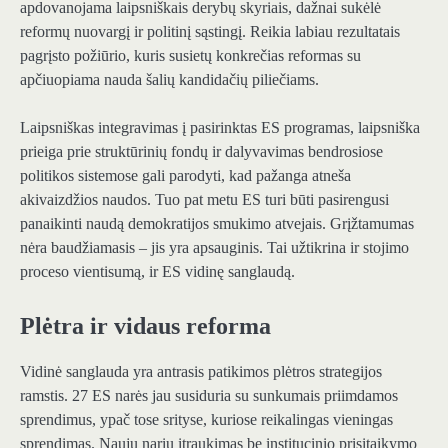
apdovanojama laipsniškais derybų skyriais, dažnai sukėlė
reformų nuovargį ir politinį sąstingį. Reikia labiau rezultatais
pagrįsto požiūrio, kuris susietų konkrečias reformas su
apčiuopiama nauda šalių kandidačių piliečiams.
Laipsniškas integravimas į pasirinktas ES programas, laipsniška
prieiga prie struktūrinių fondų ir dalyvavimas bendrosiose
politikos sistemose gali parodyti, kad pažanga atneša
akivaizdžios naudos. Tuo pat metu ES turi būti pasirengusi
panaikinti naudą demokratijos smukimo atvejais. Grįžtamumas
nėra baudžiamasis – jis yra apsauginis. Tai užtikrina ir stojimo
proceso vientisumą, ir ES vidinę sanglaudą.
Plėtra ir vidaus reforma
Vidinė sanglauda yra antrasis patikimos plėtros strategijos
ramstis. 27 ES narės jau susiduria su sunkumais priimdamos
sprendimus, ypač tose srityse, kuriose reikalingas vieningas
sprendimas. Naujų narių įtraukimas be institucinio prisitaikymo