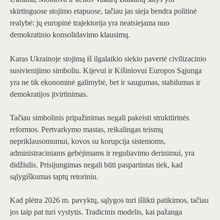
skirtinguose stojimo etapuose, tačiau jas sieja bendra politinė
realybė: jų europinė trajektorija yra neatsiejama nuo
demokratinio konsolidavimo klausimų.
Karas Ukrainoje stojimą iš ilgalaikio siekio pavertė civilizacinio
susivienijimo simboliu. Kijevui ir Kišiniovui Europos Sąjunga
yra ne tik ekonominė galimybė, bet ir saugumas, stabilumas ir
demokratijos įtvirtinimas.
Tačiau simbolinis pripažinimas negali pakeisti struktūrinės
reformos. Pertvarkymo mastas, reikalingas teismų
nepriklausomumui, kovos su korupcija sistemoms,
administraciniams gebėjimams ir reguliavimo derinimui, yra
didžiulis. Prisijungimas negali būti paspartintas tiek, kad
sąlygiškumas taptų retoriniu.
Kad plėtra 2026 m. pavyktų, sąlygos turi išlikti patikimos, tačiau
jos taip pat turi vystytis. Tradicinis modelis, kai pažanga