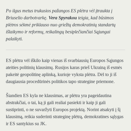
Po ilgus metus trukusios pažangos ES plėtra vėl įtraukta į
Briuselio darbotvarkę.
Vera Spyrakou
teigia, kad būsimos
plėtros sėkmė priklauso nuo griežtų demokratinių standartų
išlaikymo ir reformų, reikalingų besiplečiančiai Sąjungai
palaikyti.
ES plėtra vėl iškilo kaip vienas iš svarbiausių Europos Sąjungos
ateities politinių klausimų. Rusijos karas prieš Ukrainą iš esmės
pakeitė geopolitinę aplinką, kurioje vyksta plėtra. Dėl to ji iš
daugiausia procedūrinės politikos tapo strategine priemone.
Šiandien ES kyla ne klausimas, ar plėtra yra pageidautina
abstrakčiai, o tai, ką ji gali realiai pasiekti ir kaip ji gali
sustiprinti, o ne suvaržyti Europos projektą. Norint atsakyti į šį
klausimą, reikia suderinti strateginę plėtrą, demokratines sąlygas
ir ES santykius su JK.