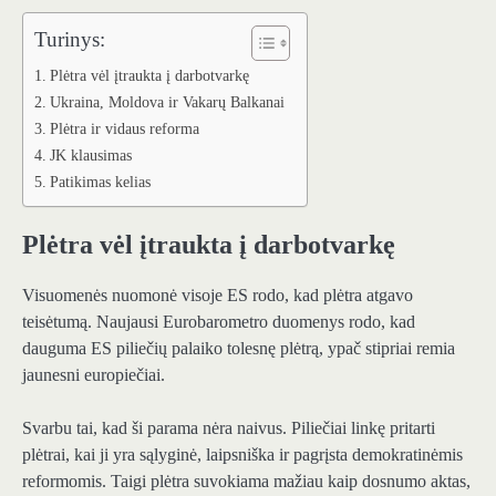
Turinys:
Plėtra vėl įtraukta į darbotvarkę
Ukraina, Moldova ir Vakarų Balkanai
Plėtra ir vidaus reforma
JK klausimas
Patikimas kelias
Plėtra vėl įtraukta į darbotvarkę
Visuomenės nuomonė visoje ES rodo, kad plėtra atgavo
teisėtumą. Naujausi Eurobarometro duomenys rodo, kad
dauguma ES piliečių palaiko tolesnę plėtrą, ypač stipriai remia
jaunesni europiečiai.
Svarbu tai, kad ši parama nėra naivus. Piliečiai linkę pritarti
plėtrai, kai ji yra sąlyginė, laipsniška ir pagrįsta demokratinėmis
reformomis. Taigi plėtra suvokiama mažiau kaip dosnumo aktas,