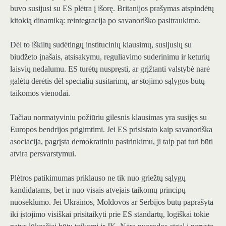
buvo susijusi su ES plėtra į išorę. Britanijos prašymas atspindėtų
kitokią dinamiką: reintegracija po savanoriško pasitraukimo.
Dėl to iškiltų sudėtingų institucinių klausimų, susijusių su
biudžeto įnašais, atsisakymu, reguliavimo suderinimu ir keturių
laisvių nedalumu. ES turėtų nuspręsti, ar grįžtanti valstybė narė
galėtų derėtis dėl specialių susitarimų, ar stojimo sąlygos būtų
taikomos vienodai.
Tačiau normatyviniu požiūriu gilesnis klausimas yra susijęs su
Europos bendrijos prigimtimi. Jei ES prisistato kaip savanoriška
asociacija, pagrįsta demokratiniu pasirinkimu, ji taip pat turi būti
atvira persvarstymui.
Plėtros patikimumas priklauso ne tik nuo griežtų sąlygų
kandidatams, bet ir nuo visais atvejais taikomų principų
nuoseklumo. Jei Ukrainos, Moldovos ar Serbijos būtų paprašyta
iki įstojimo visiškai prisitaikyti prie ES standartų, logiškai tokie