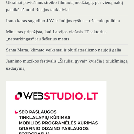
Ukrainai paviešinus streiko filmuotą medžiagą, per vieną naktį
pataikė aštuoni Rusijos tanklaiviai
Irano karas sugadino JAV ir Indijos ryšius – užsienio politika
Ministras pripažįsta, kad Latvijos viešasis IT sektorius
„netvarkingas“ jau šešerius metus
Santa Marta, klimato veiksmai ir plurilateralizmo naujoji galia
Jaunimo muzikos festivalis „Šiauliai gyvai“ kviečia į triukšmingą
uždarymą