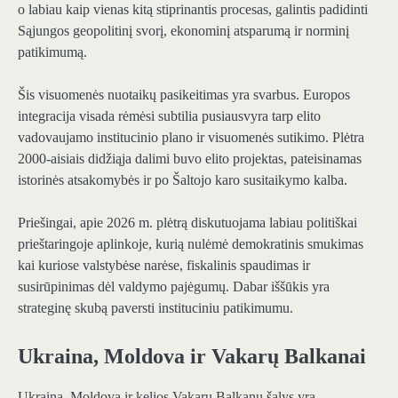
o labiau kaip vienas kitą stiprinantis procesas, galintis padidinti
Sąjungos geopolitinį svorį, ekonominį atsparumą ir norminį
patikimumą.
Šis visuomenės nuotaikų pasikeitimas yra svarbus. Europos
integracija visada rėmėsi subtilia pusiausvyra tarp elito
vadovaujamo institucinio plano ir visuomenės sutikimo. Plėtra
2000-aisiais didžiąja dalimi buvo elito projektas, pateisinamas
istorinės atsakomybės ir po Šaltojo karo susitaikymo kalba.
Priešingai, apie 2026 m. plėtrą diskutuojama labiau politiškai
prieštaringoje aplinkoje, kurią nulėmė demokratinis smukimas
kai kuriose valstybėse narėse, fiskalinis spaudimas ir
susirūpinimas dėl valdymo pajėgumų. Dabar iššūkis yra
strateginę skubą paversti instituciniu patikimumu.
Ukraina, Moldova ir Vakarų Balkanai
Ukraina, Moldova ir kelios Vakarų Balkanų šalys yra