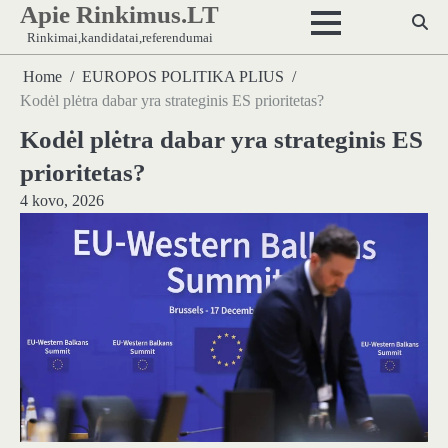
Apie Rinkimus.LT
Skip
to
Rinkimai,kandidatai,referendumai
content
Home
EUROPOS POLITIKA PLIUS
Kodėl plėtra dabar yra strateginis ES prioritetas?
Kodėl plėtra dabar yra strateginis ES
prioritetas?
4 kovo, 2026