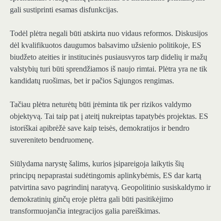
gali sustiprinti esamas disfunkcijas.
Todėl plėtra negali būti atskirta nuo vidaus reformos. Diskusijos
dėl kvalifikuotos daugumos balsavimo užsienio politikoje, ES
biudžeto ateities ir institucinės pusiausvyros tarp didelių ir mažų
valstybių turi būti sprendžiamos iš naujo rimtai. Plėtra yra ne tik
kandidatų ruošimas, bet ir pačios Sąjungos rengimas.
Tačiau plėtra neturėtų būti įrėminta tik per rizikos valdymo
objektyvą. Tai taip pat į ateitį nukreiptas tapatybės projektas. ES
istoriškai apibrėžė save kaip teisės, demokratijos ir bendro
suvereniteto bendruomenę.
Siūlydama narystę šalims, kurios įsipareigoja laikytis šių
principų nepaprastai sudėtingomis aplinkybėmis, ES dar kartą
patvirtina savo pagrindinį naratyvą. Geopolitinio susiskaldymo ir
demokratinių ginčų eroje plėtra gali būti pasitikėjimo
transformuojančia integracijos galia pareiškimas.