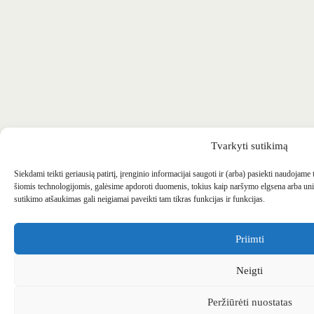
Tvarkyti sutikimą
Siekdami teikti geriausią patirtį, įrenginio informacijai saugoti ir (arba) pasiekti naudojame
šiomis technologijomis, galėsime apdoroti duomenis, tokius kaip naršymo elgsena arba uni
sutikimo atšaukimas gali neigiamai paveikti tam tikras funkcijas ir funkcijas.
Priimti
Neigti
Peržiūrėti nuostatas