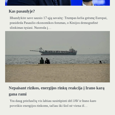
Kas pasaulyje?
Išbandykite save sausio 17-ąją savaitę: Trumpas kelia grėsmę Europai,
prasideda Pasaulio ekonomikos forumas, o Kinijos demografinė
slinkimas tęsiasi. Nuoroda į…
Nepaisant rizikos, energijos rinkų reakcija į Irano karą
gana rami
Yra daug priežasčių vis labiau susirūpinti dėl JAV ir Irano karo
poveikio energijos rinkoms, tačiau iki šiol nė viena iš…