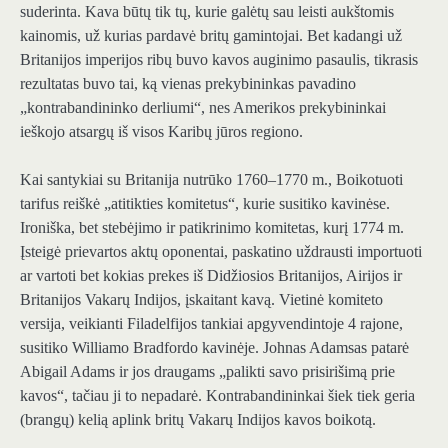
suderinta. Kava būtų tik tų, kurie galėtų sau leisti aukštomis
kainomis, už kurias pardavė britų gamintojai. Bet kadangi už
Britanijos imperijos ribų buvo kavos auginimo pasaulis, tikrasis
rezultatas buvo tai, ką vienas prekybininkas pavadino
„kontrabandininko derliumi“, nes Amerikos prekybininkai
ieškojo atsargų iš visos Karibų jūros regiono.
Kai santykiai su Britanija nutrūko 1760–1770 m., Boikotuoti
tarifus reiškė „atitikties komitetus“, kurie susitiko kavinėse.
Ironiška, bet stebėjimo ir patikrinimo komitetas, kurį 1774 m.
Įsteigė prievartos aktų oponentai, paskatino uždrausti importuoti
ar vartoti bet kokias prekes iš Didžiosios Britanijos, Airijos ir
Britanijos Vakarų Indijos, įskaitant kavą. Vietinė komiteto
versija, veikianti Filadelfijos tankiai apgyvendintoje 4 rajone,
susitiko Williamo Bradfordo kavinėje. Johnas Adamsas patarė
Abigail Adams ir jos draugams „palikti savo prisirišimą prie
kavos“, tačiau ji to nepadarė. Kontrabandininkai šiek tiek geria
(brangų) kelią aplink britų Vakarų Indijos kavos boikotą.