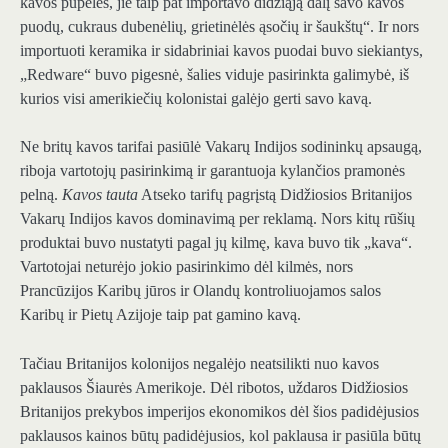
kavos pupeles, jie taip pat importavo didžiąją dalį savo kavos
puodų, cukraus dubenėlių, grietinėlės ąsočių ir šaukštų“. Ir nors
importuoti keramika ir sidabriniai kavos puodai buvo siekiantys,
„Redware“ buvo pigesnė, šalies viduje pasirinkta galimybė, iš
kurios visi amerikiečių kolonistai galėjo gerti savo kavą.
Ne britų kavos tarifai pasiūlė Vakarų Indijos sodininkų apsaugą,
riboja vartotojų pasirinkimą ir garantuoja kylančios pramonės
pelną.
Kavos tauta
Atseko tarifų pagrįstą Didžiosios Britanijos
Vakarų Indijos kavos dominavimą per reklamą. Nors kitų rūšių
produktai buvo nustatyti pagal jų kilmę, kava buvo tik „kava“.
Vartotojai neturėjo jokio pasirinkimo dėl kilmės, nors
Prancūzijos Karibų jūros ir Olandų kontroliuojamos salos
Karibų ir Pietų Azijoje taip pat gamino kavą.
Tačiau Britanijos kolonijos negalėjo neatsilikti nuo kavos
paklausos Šiaurės Amerikoje. Dėl ribotos, uždaros Didžiosios
Britanijos prekybos imperijos ekonomikos dėl šios padidėjusios
paklausos kainos būtų padidėjusios, kol paklausa ir pasiūla būtų