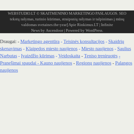
WEBSTUDIO.LT
© SKAITMENINIO MARKETINGO PASLAUGOS. SEO
tekstų rašymas, turinio kūrimas, straipsnių rašymas ir talpinimas į mūsų
valdomas svetaines.the-year]
Apie Rinkimus.LT
| Infinite
News by
Ascendoor
| Powered by
WordPress
.
Draugai: -
Marketingo agentūra
-
Teisinės konsultacijos
-
Skaidrių
skenavimas
-
Klaipedos miesto naujienos
-
Miesto naujienos
-
Saulius
Narbutas
-
Įvaizdžio kūrimas
-
Veidoskaita
-
Teniso treniruotės
-
Pranešimai spaudai -
Kauno naujienos
-
Regionų naujienos
-
Palangos
naujienos