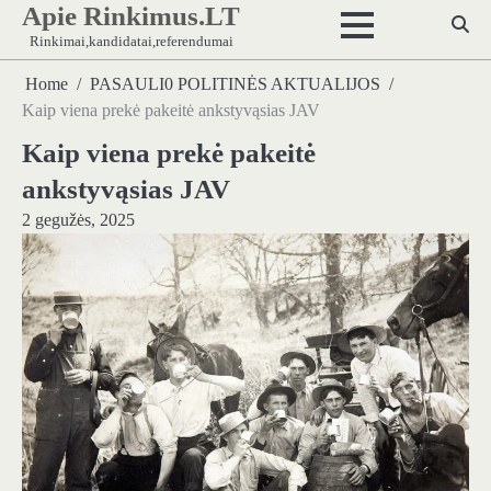
Apie Rinkimus.LT
Skip
to
Rinkimai,kandidatai,referendumai
content
Home
PASAULI0 POLITINĖS AKTUALIJOS
Kaip viena prekė pakeitė ankstyvąsias JAV
Kaip viena prekė pakeitė
ankstyvąsias JAV
2 gegužės, 2025