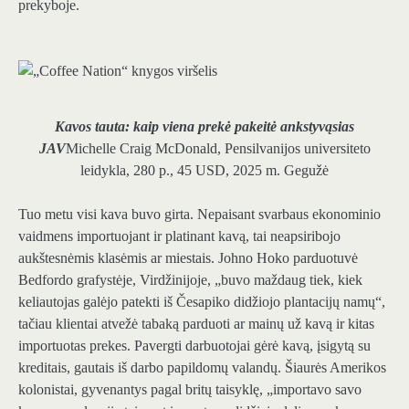
prekyboje.
Kavos tauta: kaip viena prekė pakeitė ankstyvąsias
JAV
Michelle Craig McDonald, Pensilvanijos universiteto
leidykla, 280 p., 45 USD, 2025 m. Gegužė
Tuo metu visi kava buvo girta. Nepaisant svarbaus ekonominio
vaidmens importuojant ir platinant kavą, tai neapsiribojo
aukštesnėmis klasėmis ar miestais. Johno Hoko parduotuvė
Bedfordo grafystėje, Virdžinijoje, „buvo maždaug tiek, kiek
keliautojas galėjo patekti iš Česapiko didžiojo plantacijų namų“,
tačiau klientai atvežė tabaką parduoti ar mainų už kavą ir kitas
importuotas prekes. Pavergti darbuotojai gėrė kavą, įsigytą su
kreditais, gautais iš darbo papildomų valandų. Šiaurės Amerikos
kolonistai, gyvenantys pagal britų taisyklę, „importavo savo