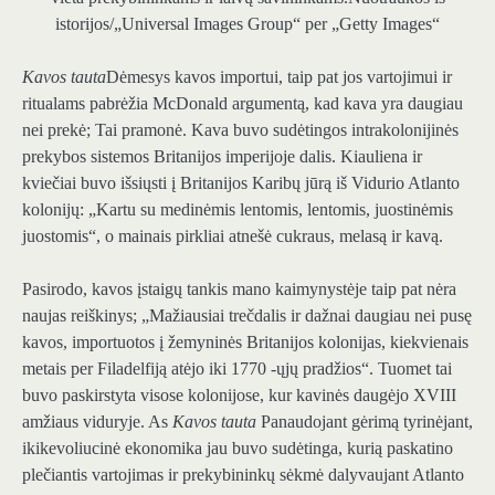
istorijos/„Universal Images Group“ per „Getty Images“
Kavos tauta
Dėmesys kavos importui, taip pat jos vartojimui ir
ritualams pabrėžia McDonald argumentą, kad kava yra daugiau
nei prekė; Tai pramonė. Kava buvo sudėtingos intrakolonijinės
prekybos sistemos Britanijos imperijoje dalis. Kiauliena ir
kviečiai buvo išsiųsti į Britanijos Karibų jūrą iš Vidurio Atlanto
kolonijų: „Kartu su medinėmis lentomis, lentomis, juostinėmis
juostomis“, o mainais pirkliai atnešė cukraus, melasą ir kavą.
Pasirodo, kavos įstaigų tankis mano kaimynystėje taip pat nėra
naujas reiškinys; „Mažiausiai trečdalis ir dažnai daugiau nei pusę
kavos, importuotos į žemyninės Britanijos kolonijas, kiekvienais
metais per Filadelfiją atėjo iki 1770 -ųjų pradžios“. Tuomet tai
buvo paskirstyta visose kolonijose, kur kavinės daugėjo XVIII
amžiaus viduryje. As
Kavos tauta
Panaudojant gėrimą tyrinėjant,
ikikevoliucinė ekonomika jau buvo sudėtinga, kurią paskatino
plečiantis vartojimas ir prekybininkų sėkmė dalyvaujant Atlanto