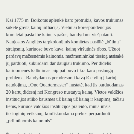
Kai 1775 m. Boikotus aplenkė karo protrūkis, kavos trūkumas
sukėlė greitą kainų infliaciją. Vietiniai korespondencijos
komitetai paskelbė kainų sąrašus, bandydami viešpatauti.
Naujosios Anglijos tarpkolonijinis komitetas pasiūlė „būtinų“
straipsnių, kuriuose buvo kava, kainų viršutinės ribos. Užuot
pardavę mažesnėmis kainomis, mažmenininkai tiesiog atsisakė
jų parduoti, sukurdami dar daugiau trūkumo. Per didelis
kariuomenės kaltinimas taip pat buvo tikra karo pastangų
problema. Bandydamas peradresuoti kavą iš civilių į karinį
naudojimą, „One Quartermaster“ nustatė, kad jis parduodamas
20 kartų didesnį nei Kongreso nustatytą kainą. Vietos valdžios
institucijos atliko bausmes už kainą už kainą ir kaupimą, tačiau
tiems, kuriuos valdžios institucijos praleido, minia imsis
tiesioginių veiksmų, konfiskuodama prekes perparduoti
„priimtinomis kainomis“.