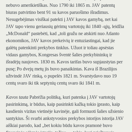
nebuvo amerikietiškas. Nuo 1790 iki 1865 m. JAV patentų
biuras patvirtino bent 91 su kavos paruošimo išradimus.
Nesugebėjimas visiškai patekti į JAV kavos gamybą, net kai
JAV tapo vienu geriausių gėrimų vartotojų iki 1840 -ųjų, leidžia
„McDonald“ pastebėti, kad „toli gražu ne atskirti nuo Atlanto
ekonomikos, JAV kavos prekeivių ir entuziastingai, kad jie
galėtų patenkinti prekybos tinklus. Užuot ir toliau apsėstas
vidaus gamybos, Kongresas šventė šalies prekybininkų ir
išradėjų naujoves. 1830 m. Kavos tarifas buvo supjaustytas per
pusę; Po dvejų metų jis buvo panaikintas. Kava iš Brazilijos
užtvindė JAV rinką, o pupelės 1821 m. Svarstydavo nuo 19
centų svaro iki tik septynių centų svaro iki 1841 m.
Kavos tauta
Pabrėžia politiką, kuri patenka į JAV vartotojų
pasirinkimą, ir būdus, kaip pasirinkti kažką tokio įprasto, kaip
kasdienis vizitas vietinėje kavinėje, gali formuoti šalies užsienio
santykius. Ši svarbi ankstyvosios prekybos istorijos istorija JAV
aiškiai parodo, kad „bet kokiu būdu kavos pramonė buvo