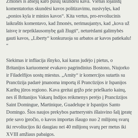
Žmonės iš abiejų karo pusių skundėsi kava. Vienas lojalistų
komentatorius skundėsi kavos politizavimu, nusivylęs, kad
„ponios kyla ir minios kavos“. Kita vertus, pro-revoliucinis
laikraštis komentavo, kad žmonės, nerimaujantys, kad „kova už
laisvę ir nepriklausomybę gali žlugti“, neturėdami galimybės
gauti kavos, „Liberty“ konkuruoja su arbatos ar kavos patiekalu!
“
Siekimas ir infliacija išnyko, kai karas judėjo į pietus, o
Britanijos kariuomenė evakavo pagrindinius Bostono, Niujorko
ir Filadelfijos uostų miestus. „Amity“ ir komercijos sutartis su
Prancūzija padarė įmanoma importą iš Prancūzijos ir Ispanijos
Karibų jūros regiono. Kava greitai grįžo prie prieškario kainų,
nes iš Britanijos Vakarų Indijos reikmenys perėjo į Prancūzijos
Saint Domingue, Martinique, Guadelupe ir Ispanijos Santo
Domingo. Šios naujos prekybos partnerystės išlaisvino šalį įpratę
prie savo įpročio, o kavos importas išaugo nuo 2 milijonų svarų
iki revoliucijos iki daugiau nei 40 milijonų svarų per metus iki
XVIII amžiaus pabaigos.