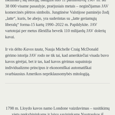
38 000 visame pasaulyje, praėjusiais metais – neginčijamas JAV
komercinės plėtros simbolis. Jungtinėse Valstijose paminėjo žodį
„latte“, kuris, be abejo, yra suderintas su „latte geriamųjų
liberalų“ forma-15 kartų 1990–2022 m. Papildykite. JAV
vartotojai per metus išleidžia beveik 110 milijardų JAV dolerių
kavai.
Ir vis dėlto
Kavos tauta,
Nauja Michelle Craig McDonald
gėrimo istorija JAV rodo ne tik tai, kad amerikiečiai visada buvo
kavos gėrėjai, bet ir tas, kad kavos gėrimas supainioja
individualizmo principus ir ekonomiškai automatiškai
svarbiausius Amerikos nepriklausomybės mitologiją.
1798 m. Lloydo kavos namo Londone vaizdavimas – susitikimų
vieta prekybininkams ir laivų savininkams.
Nuotraukos iš