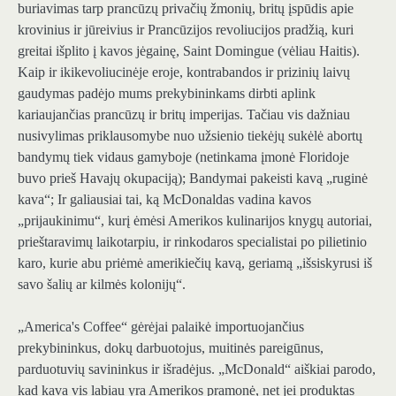
buriavimas tarp prancūzų privačių žmonių, britų įspūdis apie
krovinius ir jūreivius ir Prancūzijos revoliucijos pradžią, kuri
greitai išplito į kavos jėgainę, Saint Domingue (vėliau Haitis).
Kaip ir ikikevoliucinėje eroje, kontrabandos ir prizinių laivų
gaudymas padėjo mums prekybininkams dirbti aplink
kariaujančias prancūzų ir britų imperijas. Tačiau vis dažniau
nusivylimas priklausomybe nuo užsienio tiekėjų sukėlė abortų
bandymų tiek vidaus gamyboje (netinkama įmonė Floridoje
buvo prieš Havajų okupaciją); Bandymai pakeisti kavą „ruginė
kava“; Ir galiausiai tai, ką McDonaldas vadina kavos
„prijaukinimu“, kurį ėmėsi Amerikos kulinarijos knygų autoriai,
prieštaravimų laikotarpiu, ir rinkodaros specialistai po pilietinio
karo, kurie abu priėmė amerikiečių kavą, geriamą „išsiskyrusi iš
savo šalių ar kilmės kolonijų“.
„America's Coffee“ gėrėjai palaikė importuojančius
prekybininkus, dokų darbuotojus, muitinės pareigūnus,
parduotuvių savininkus ir išradėjus. „McDonald“ aiškiai parodo,
kad kava vis labiau yra Amerikos pramonė, net jei produktas