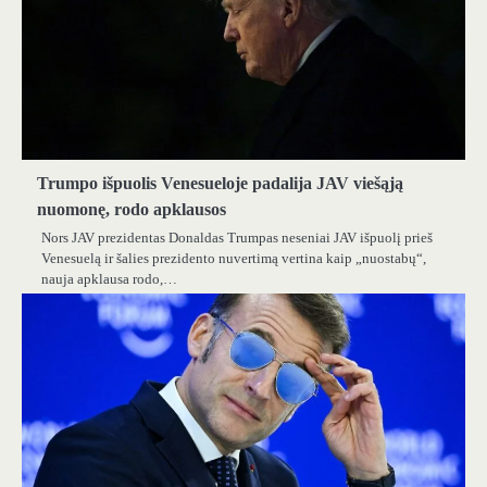
Trumpo išpuolis Venesueloje padalija JAV viešąją
nuomonę, rodo apklausos
Nors JAV prezidentas Donaldas Trumpas neseniai JAV išpuolį prieš
Venesuelą ir šalies prezidento nuvertimą vertina kaip „nuostabų“,
nauja apklausa rodo,…