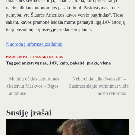
finansinės sėkmės istorija, tačiau … tokia, kuri prieštarauja
nacionaliniam autonomijos pasakojimui. Paskirstymas, o ne
gamyba, yra Šiaurės Amerikos kavos verslo pagrindas“. Tiesą
sakant, kavos pramonė leidžia mums pamatyti ilgą JAV istoriją
kaip pasaulinę tarpusavyje priklausomą tautą.
Nuoroda į informacijos šaltinį
PASAULI0 POLITINĖS AKTUALIJOS
Tagged
ankstyvąsias
,
JAV
,
kaip
,
pakeitė
,
prekė
,
viena
Metinių dėklas patvirtintas
„Nebereikia laiko švaistyti“ –
Navigacija
keleiviu Maskvos – Rigos
Saeimos slėgio tvirtinimai virš
tarp
autobuse
uosto reformos
įrašų
Susiję įrašai