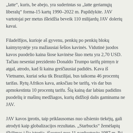
„latte“, kuris, be abejo, yra suderintas su „latte geriamųjų
liberalų“ forma-15 kartų 1990–2022 m. Papildykite. JAV
vartotojai per metus išleidžia beveik 110 milijardų JAV dolerių
kavai.
Filadelfijos, kurioje aš gyvenu, penkių po penkių blokų
kaimynystėje yra mažiausiai šešios kavinės. Vidutinė juodos
kavos puodelio kaina šiose kavinėse šiuo metu yra 2,70 USD.
Tačiau neseniai prezidento Donaldo Trumpo tarifų pirmyn ir
atgal, atrodo, kad ši kaina greičiausiai padidės. Kava iš
Vietnamo, kuriai seka tik Brazilijai, bus taikoma 46 procentų
tarifas. Rytų Afrikos kava, anksčiau be tarifų, vis dar bus
apmokestinta 10 procentų tarifu. Šią kainą dar labiau padidins
puodelių ir mašinų medžiagos, kurių didžioji dalis gaminama ne
JAV.
JAV kavos įprotis, taip priklausomas nuo užsienio tiekėjų, gali
atrodyti kaip globalizacijos rezultatas. „Starbucks“ žemėlapių
iškilimas į šią istoriją, išaugusi nuo 11 parduotuvių 1987 m. Iki