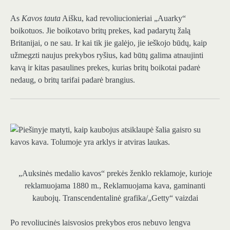
As
Kavos tauta
Aišku, kad revoliucionieriai „Auarky“
boikotuos. Jie boikotavo britų prekes, kad padarytų žalą
Britanijai, o ne sau. Ir kai tik jie galėjo, jie ieškojo būdų, kaip
užmegzti naujus prekybos ryšius, kad būtų galima atnaujinti
kavą ir kitas pasaulines prekes, kurias britų boikotai padarė
nedaug, o britų tarifai padarė brangius.
„Auksinės medalio kavos“ prekės ženklo reklamoje, kurioje
reklamuojama 1880 m., Reklamuojama kava, gaminanti
kaubojų.
Transcendentalinė grafika/„Getty“ vaizdai
Po revoliucinės laisvosios prekybos eros nebuvo lengva