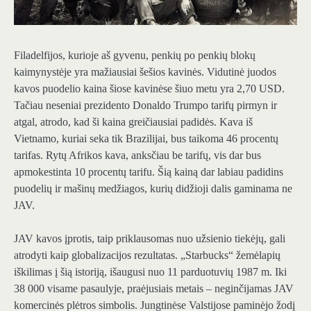
Filadelfijos, kurioje aš gyvenu, penkių po penkių blokų
kaimynystėje yra mažiausiai šešios kavinės. Vidutinė juodos
kavos puodelio kaina šiose kavinėse šiuo metu yra 2,70 USD.
Tačiau neseniai prezidento Donaldo Trumpo tarifų pirmyn ir
atgal, atrodo, kad ši kaina greičiausiai padidės. Kava iš
Vietnamo, kuriai seka tik Brazilijai, bus taikoma 46 procentų
tarifas. Rytų Afrikos kava, anksčiau be tarifų, vis dar bus
apmokestinta 10 procentų tarifu. Šią kainą dar labiau padidins
puodelių ir mašinų medžiagos, kurių didžioji dalis gaminama ne
JAV.
JAV kavos įprotis, taip priklausomas nuo užsienio tiekėjų, gali
atrodyti kaip globalizacijos rezultatas. „Starbucks“ žemėlapių
iškilimas į šią istoriją, išaugusi nuo 11 parduotuvių 1987 m. Iki
38 000 visame pasaulyje, praėjusiais metais – neginčijamas JAV
komercinės plėtros simbolis. Jungtinėse Valstijose paminėjo žodį