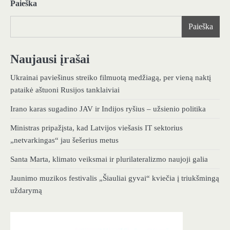
Paieška
Paieška
Naujausi įrašai
Ukrainai paviešinus streiko filmuotą medžiagą, per vieną naktį
pataikė aštuoni Rusijos tanklaiviai
Irano karas sugadino JAV ir Indijos ryšius – užsienio politika
Ministras pripažįsta, kad Latvijos viešasis IT sektorius
„netvarkingas“ jau šešerius metus
Santa Marta, klimato veiksmai ir plurilateralizmo naujoji galia
Jaunimo muzikos festivalis „Šiauliai gyvai“ kviečia į triukšmingą
uždarymą