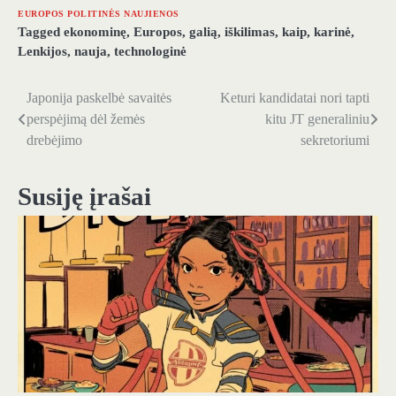
EUROPOS POLITINĖS NAUJIENOS
Tagged
ekonominę
,
Europos
,
galią
,
iškilimas
,
kaip
,
karinė
,
Lenkijos
,
nauja
,
technologinė
Japonija paskelbė savaitės
Keturi kandidatai nori tapti
Navigacija
perspėjimą dėl žemės
kitu JT generaliniu
tarp
drebėjimo
sekretoriumi
įrašų
Susiję įrašai