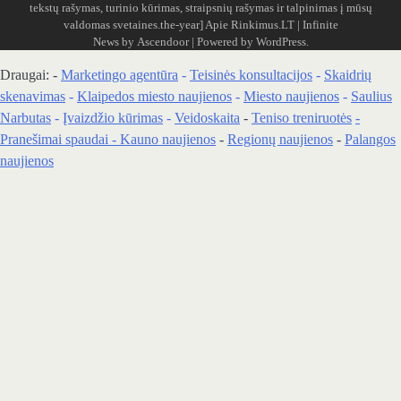
tekstų rašymas, turinio kūrimas, straipsnių rašymas ir talpinimas į mūsų
valdomas svetaines.the-year]
Apie Rinkimus.LT
| Infinite
News by
Ascendoor
| Powered by
WordPress
.
Draugai: -
Marketingo agentūra
-
Teisinės konsultacijos
-
Skaidrių
skenavimas
-
Klaipedos miesto naujienos
-
Miesto naujienos
-
Saulius
Narbutas
-
Įvaizdžio kūrimas
-
Veidoskaita
-
Teniso treniruotės
-
Pranešimai spaudai -
Kauno naujienos
-
Regionų naujienos
-
Palangos
naujienos