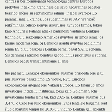
centras ir besiformuojantis technologijų centras
Europos
prekybos ir tiekimo grandinėse
dėl savo geografinės padėties,
besiribojančios su septyniomis šalimis, ir labai svarbios ES
paramai šalia Ukrainos. Jos suderinimas su JAV yra ypač
reikšmingas. Silicio slėnyje įsikūrusios gynybos firmos, tokios
kaip
Anduril ir Palantir atlieka pagrindinį vaidmenį Lenkijos
technologijų sektoriuje
o Amerikos gynybos sistemos remia jos
karinę modernizaciją. Šį Lenkijos išlaidų gynybai padidinimą
remia
ES pigių paskolų
į Lenkiją pernai pagal SAFE schemą.
Šis derinimas atspindi bendrus geopolitinius prioritetus ir stiprina
Lenkijos padėtį transatlantiniame aljanse.
tuo pat metu
Lenkijos ekonomikos augimas prisideda prie jėgų
pusiausvyros pasikeitimo
ES viduje, Rytų Europos
ekonomikoms artėjant prie Vakarų Europos. ES finansuojamos
investicijos ir didelių institucijų, tokių kaip Goldman Sachs,
investiciniai fondai lėmė tai, kad 2026 m. Lenkijos augimas bus
3,4 %, o Cebr Pasaulio ekonomikos lygos lentelėje teigiama, kad
šiuo dabartiniu tempu
Iki 2030-ųjų vidurio Lenkija gali aplenkti