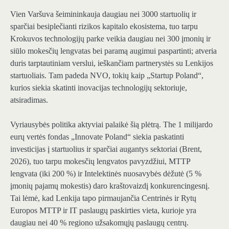
Vien Varšuva šeimininkauja
daugiau nei 3000 startuolių
ir
sparčiai besiplečianti rizikos kapitalo ekosistema, tuo tarpu
Krokuvos technologijų parke veikia daugiau nei 300 įmonių
ir
siūlo mokesčių lengvatas bei paramą augimui paspartinti; atveria
duris tarptautiniam verslui, ieškančiam partnerystės su Lenkijos
startuoliais. Tam padeda NVO, tokių kaip „Startup Poland“,
kurios siekia skatinti inovacijas technologijų sektoriuje,
atsiradimas.
Vyriausybės politika aktyviai palaikė šią plėtrą. The
1 milijardo
eurų vertės fondas „Innovate Poland“ siekia paskatinti
investicijas į startuolius
ir sparčiai augantys sektoriai (Brent,
2026), tuo tarpu
mokesčių lengvatos
pavyzdžiui, MTTP
lengvata (iki 200 %) ir Intelektinės nuosavybės dėžutė (5 %
įmonių pajamų mokestis) daro kraštovaizdį konkurencingesnį.
Tai lėmė, kad Lenkija tapo pirmaujančia Centrinės ir Rytų
Europos MTTP ir IT paslaugų paskirties vieta, kurioje yra
daugiau nei 40 % regiono užsakomųjų paslaugų centrų.