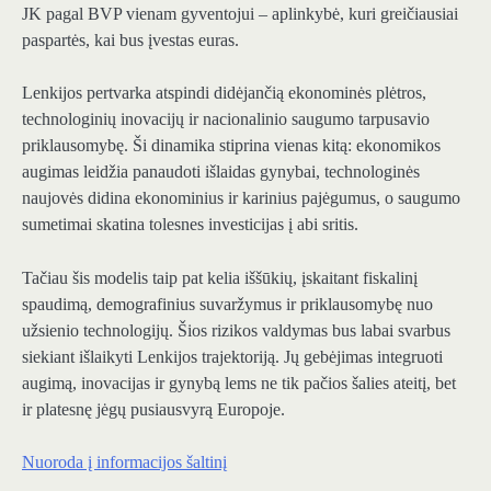
JK pagal BVP vienam gyventojui
– aplinkybė, kuri greičiausiai
paspartės, kai bus įvestas euras.
Lenkijos pertvarka atspindi didėjančią ekonominės plėtros,
technologinių inovacijų ir nacionalinio saugumo tarpusavio
priklausomybę. Ši dinamika stiprina vienas kitą: ekonomikos
augimas leidžia panaudoti išlaidas gynybai, technologinės
naujovės didina ekonominius ir karinius pajėgumus, o saugumo
sumetimai skatina tolesnes investicijas į abi sritis.
Tačiau šis modelis taip pat kelia iššūkių, įskaitant fiskalinį
spaudimą, demografinius suvaržymus ir priklausomybę nuo
užsienio technologijų. Šios rizikos valdymas bus labai svarbus
siekiant išlaikyti Lenkijos trajektoriją. Jų gebėjimas integruoti
augimą, inovacijas ir gynybą lems ne tik pačios šalies ateitį, bet
ir platesnę jėgų pusiausvyrą Europoje.
Nuoroda į informacijos šaltinį