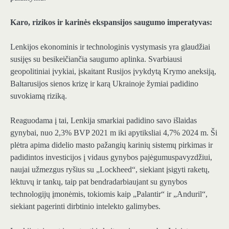
Karo, rizikos ir karinės ekspansijos saugumo imperatyvas:
Lenkijos ekonominis ir technologinis vystymasis yra glaudžiai
susijęs su besikeičiančia saugumo aplinka. Svarbiausi
geopolitiniai įvykiai, įskaitant Rusijos įvykdytą Krymo aneksiją,
Baltarusijos sienos krizę ir karą Ukrainoje
žymiai padidino
suvokiamą riziką
.
Reaguodama į tai, Lenkija smarkiai padidino savo išlaidas
gynybai, nuo
2,3% BVP 2021 m
iki apytiksliai
4,7% 2024 m
. Ši
plėtra apima
didelio masto pažangių karinių sistemų pirkimas ir
padidintos investicijos į vidaus gynybos pajėgumus
pavyzdžiui,
naujai užmezgus ryšius su „Lockheed“, siekiant įsigyti raketų,
lėktuvų ir tankų, taip pat bendradarbiaujant su gynybos
technologijų įmonėmis, tokiomis kaip „Palantir“ ir „Anduril“,
siekiant pagerinti dirbtinio intelekto galimybes.