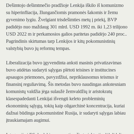
Dešimtojo dešimtmečio pradžioje Lenkija
iškilo iš komunizmo
su hiperinfliacija, žlungančiomis pramonės šakomis ir žemu
gyvenimo lygiu
. Žvelgiant trisdešimties metų į priekį, BVP
padidėjo nuo maždaug
301 mlrd. USD 1992 m. iki 1,23 trilijono
USD 2022 m
ir
perkamosios galios paritetas padidėjo 240 proc.
.
Pagrindinis skirtumas tarp Lenkijos ir kitų pokomunistinių
valstybių buvo jų reformų tempas.
Liberalizacija buvo įgyvendinta anksti
masinis privatizavimas
buvo atidėtas
sudaryti sąlygas plėtoti teisines ir institucines
apsaugos priemones, pavyzdžiui, nepriklausomus teismus ir
finansinį reguliavimą. Šis metodas buvo naudingas ankstesniam
komunistų valdžia jėga sulaužė žemvaldžių ir aristokratų
klases
padedanti Lenkijai išvengti keleto probleminių
ekonominių sąlygų, tokių kaip oligarchinė koncentracija, kuriai
dažnai būdinga pokomunistinė Rusija, ir sudaryti sąlygas labiau
įtraukiamajam augimui.