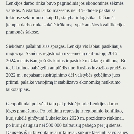
Lenkijos darbo rinka buvo pagrindinis jos ekonominės sėkmės
variklis. Nedarbas išliko mažesnis nei 3 %
didelė paklausa
tokiuose sektoriuose kaip IT, statyba ir logistika
. Tačiau ši
įtempta darbo rinka sukėlė trūkumą, ypač aukštos kvalifikacijos
pramonės šakose.
Siekdama pašalinti šias spragas, Lenkija vis labiau pasikliauja
migracija. Skaičius
registruotų užsieniečių darbuotojų 2015–
2024 metais išaugo šešis kartus ir pasiekė maždaug milijoną
. Be
to, Ukrainos pabėgėlių antplūdis nuo Rusijos invazijos pradžios
2022 m., nepaisant susirūpinimo dėl valstybės gebėjimo juos
priimti,
palaikė vartojimą ir stabilizavo ekonomiką
netikrumo
laikotarpiais.
Geopolitiniai pokyčiai taip pat prisidėjo prie Lenkijos darbo
jėgos pranašumo. Po politinių represijų ir regioninio konflikto,
kurį sukėlė ginčytini Lukašenkos 2020 m. prezidento rinkimai,
po kurių
daugiau nei 500 000 baltarusių pabėgo per jų sienas
.
Daugelis iš jų buvo įkūrėjai ir kūrėjai, sukūrę klestintį savo šalies