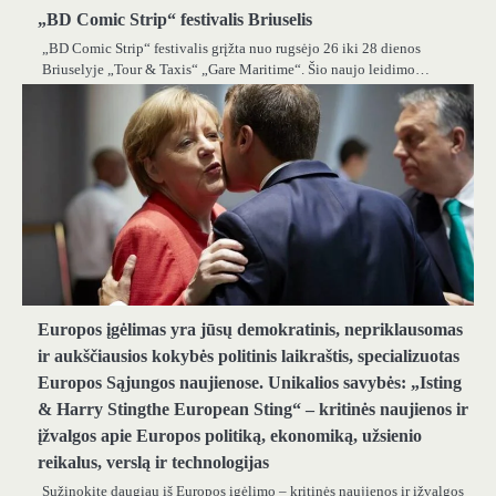
„BD Comic Strip“ festivalis Briuselis
„BD Comic Strip“ festivalis grįžta nuo rugsėjo 26 iki 28 dienos
Briuselyje „Tour & Taxis“ „Gare Maritime“. Šio naujo leidimo…
Europos įgėlimas yra jūsų demokratinis, nepriklausomas
ir aukščiausios kokybės politinis laikraštis, specializuotas
Europos Sąjungos naujienose. Unikalios savybės: „Isting
& Harry Stingthe European Sting“ – kritinės naujienos ir
įžvalgos apie Europos politiką, ekonomiką, užsienio
reikalus, verslą ir technologijas
Sužinokite daugiau iš Europos įgėlimo – kritinės naujienos ir įžvalgos