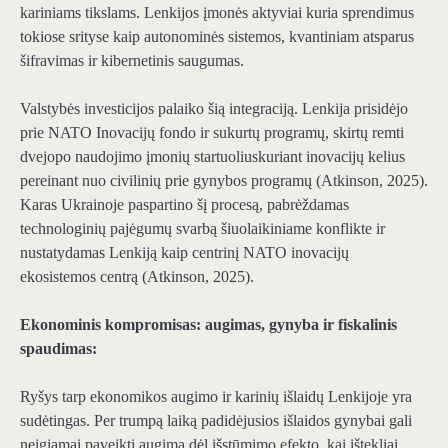
kariniams tikslams. Lenkijos įmonės aktyviai kuria sprendimus
tokiose srityse kaip
autonominės sistemos, kvantiniam atsparus
šifravimas ir kibernetinis saugumas
.
Valstybės investicijos palaiko šią integraciją. Lenkija prisidėjo
prie
NATO Inovacijų fondo ir sukurtų programų, skirtų remti
dvejopo naudojimo įmonių startuolius
kuriant inovacijų kelius
pereinant nuo civilinių prie gynybos programų (Atkinson, 2025).
Karas Ukrainoje paspartino šį procesą, pabrėždamas
technologinių pajėgumų svarbą šiuolaikiniame konflikte ir
nustatydamas Lenkiją kaip centrinį NATO inovacijų
ekosistemos centrą (Atkinson, 2025).
Ekonominis kompromisas: augimas, gynyba ir fiskalinis
spaudimas:
Ryšys tarp ekonomikos augimo ir karinių išlaidų Lenkijoje yra
sudėtingas.
Per trumpą laiką padidėjusios išlaidos gynybai gali
neigiamai paveikti augimą
dėl išstūmimo efekto, kai ištekliai