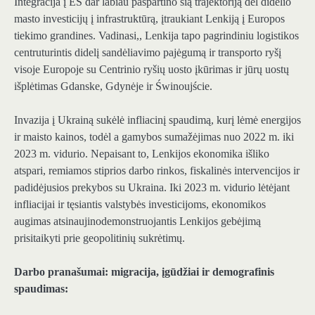
Integracija į ES dar labiau paspartino šią trajektoriją dėl didelio
masto investicijų į infrastruktūrą, įtraukiant Lenkiją į Europos
tiekimo grandines. Vadinasi,,
Lenkija tapo pagrindiniu logistikos
centru
turintis didelį sandėliavimo pajėgumą ir transporto ryšį
visoje Europoje su
Centrinio ryšių uosto įkūrimas ir jūrų uostų
išplėtimas
Gdanske, Gdynėje ir Świnoujście.
Invazija į Ukrainą sukėlė infliacinį spaudimą, kurį lėmė energijos
ir maisto kainos, todėl a
gamybos sumažėjimas nuo 2022 m. iki
2023 m. vidurio
. Nepaisant to, Lenkijos ekonomika išliko
atspari,
remiamos stiprios darbo rinkos, fiskalinės intervencijos ir
padidėjusios prekybos su Ukraina
. Iki 2023 m. vidurio
lėtėjant
infliacijai ir tęsiantis valstybės investicijoms, ekonomikos
augimas atsinaujino
demonstruojantis Lenkijos gebėjimą
prisitaikyti prie geopolitinių sukrėtimų.
Darbo pranašumai: migracija, įgūdžiai ir demografinis
spaudimas: