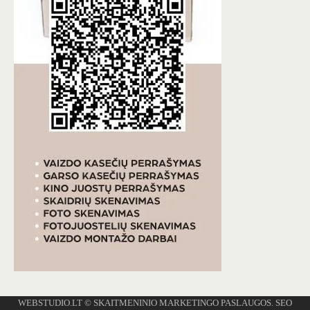
WEBSTUDIO.LT
© SKAITMENINIO MARKETINGO PASLAUGOS. SEO