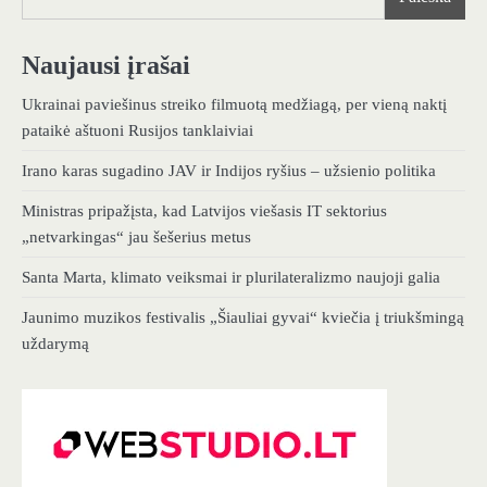
Naujausi įrašai
Ukrainai paviešinus streiko filmuotą medžiagą, per vieną naktį
pataikė aštuoni Rusijos tanklaiviai
Irano karas sugadino JAV ir Indijos ryšius – užsienio politika
Ministras pripažįsta, kad Latvijos viešasis IT sektorius
„netvarkingas“ jau šešerius metus
Santa Marta, klimato veiksmai ir plurilateralizmo naujoji galia
Jaunimo muzikos festivalis „Šiauliai gyvai“ kviečia į triukšmingą
uždarymą