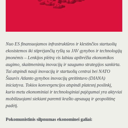
Nuo ES finansuojamos infrastruktūros ir klestinčios startuolių
ekosistemos iki stiprėjančių ryšių su JAV gynybos ir technologijų
įmonėmis – Lenkijos plėtrą vis labiau apibrėžia ekonomikos
augimo, skaitmeninių inovacijų ir saugumo strategijos sankirta.
Tai atspindi nauji inovacijų ir startuolių centrai bei NATO
Šiaurės Atlanto gynybos inovacijų greitintuvo (DIANA)
iniciatyva. Tokios konvergencijos atspindi platesnį poslinkį,
kurio metu ekonominiai ir technologiniai pajėgumai yra aktyviai
mobilizuojami siekiant paremti krašto apsaugą ir geopolitinę
padėtį.
Pokomunistinis silpnumas ekonominei galiai: