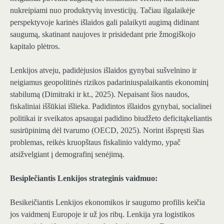
nukreipiami nuo produktyvių investicijų. Tačiau
ilgalaikėje
perspektyvoje karinės išlaidos gali palaikyti augimą
didinant
saugumą, skatinant naujoves ir prisidedant prie žmogiškojo
kapitalo plėtros.
Lenkijos atveju,
padidėjusios išlaidos gynybai sušvelnino ir
neigiamus geopolitinės rizikos padarinius
palaikantis ekonominį
stabilumą (Dimitraki ir kt., 2025). Nepaisant šios naudos,
fiskaliniai iššūkiai išlieka. Padidintos išlaidos gynybai, socialinei
politikai ir sveikatos apsaugai
padidino biudžeto deficitą
keliantis
susirūpinimą dėl tvarumo (OECD, 2025). Norint išspręsti šias
problemas, reikės kruopštaus fiskalinio valdymo, ypač
atsižvelgiant į demografinį senėjimą.
Besiplečiantis Lenkijos strateginis vaidmuo:
Besikeičiantis Lenkijos ekonomikos ir saugumo profilis keičia
jos vaidmenį Europoje ir už jos ribų. Lenkija yra logistikos