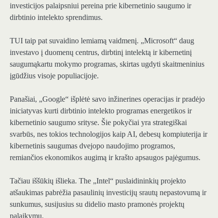
investicijos palaipsniui pereina prie kibernetinio saugumo ir
dirbtinio intelekto
sprendimus.
TUI taip pat suvaidino lemiamą vaidmenį.
„Microsoft“ daug
investavo į duomenų centrus, dirbtinį intelektą ir kibernetinį
saugumą
kartu
mokymo programas, skirtas ugdyti skaitmeninius
įgūdžius
visoje populiacijoje.
Panašiai,
„Google“ išplėtė savo inžinerines operacijas
ir pradėjo
iniciatyvas kurti dirbtinio intelekto programas energetikos ir
kibernetinio saugumo srityse. Šie pokyčiai yra strategiškai
svarbūs, nes tokios technologijos kaip AI, debesų kompiuterija ir
kibernetinis saugumas
dvejopo naudojimo programos,
remiančios ekonomikos augimą ir krašto apsaugos pajėgumus
.
Tačiau iššūkių išlieka. The
„Intel“ puslaidininkių projekto
atšaukimas
pabrėžia pasaulinių investicijų srautų nepastovumą ir
sunkumus, susijusius su didelio masto pramonės projektų
palaikymu.