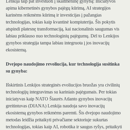
Lenkija taip pat
investuoti į skaitmeninę gynybą
: Iniciatyvos
apima kibernetinės gynybos pajėgų kūrimą, AI strategijos
karinėms reikmėms kūrimą ir investicijas į pažangias
technologijas, tokias kaip kvantinė kompiuterija. Šis pokytis
atspindi platesnę transformaciją, kai nacionalinis saugumas vis
labiau priklauso nuo technologinių pajėgumų. Dėl to Lenkijos
gynybos strategija tampa labiau integruota į jos inovacijų
ekosistemą.
Dvejopo naudojimo revoliucija, kur technologija susitinka
su gynyba:
Išskirtinis Lenkijos strateginės evoliucijos bruožas yra civilinių
technologijų integravimas su kariniais pajėgumais. Per tokias
iniciatyvas kaip NATO Šiaurės Atlanto gynybos inovacijų
greitintuvas (DIANA)
Lenkija naudoja savo inovacijų
ekosistemą gynybos reikmėms paremti
. Šis dvejopo naudojimo
metodas leidžia pritaikyti privačiame sektoriuje sukurtas
technologijas, tokias kaip AI, robotika ir saugus ryšys, pritaikyti