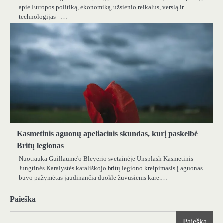
apie Europos politiką, ekonomiką, užsienio reikalus, verslą ir
technologijas –…
Kasmetinis aguonų apeliacinis skundas, kurį paskelbė
Britų legionas
Nuotrauka Guillaume'o Bleyerio svetainėje Unsplash Kasmetinis
Jungtinės Karalystės karališkojo britų legiono kreipimasis į aguonas
buvo pažymėtas jaudinančia duokle žuvusiems kare.…
Paieška
Paieška