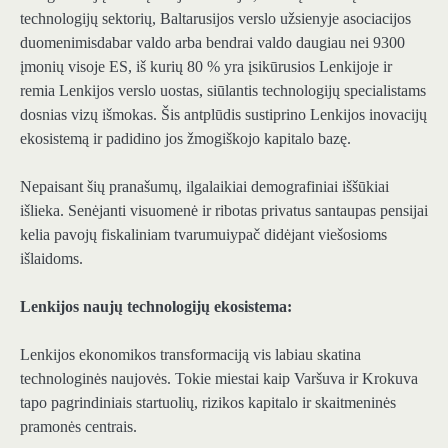
technologijų sektorių,
Baltarusijos verslo užsienyje asociacijos
duomenimis
dabar valdo arba bendrai valdo daugiau nei 9300
įmonių visoje ES, iš kurių 80 % yra įsikūrusios Lenkijoje ir
remia Lenkijos verslo uostas, siūlantis technologijų specialistams
dosnias vizų išmokas. Šis antplūdis sustiprino Lenkijos inovacijų
ekosistemą ir padidino jos žmogiškojo kapitalo bazę.
Nepaisant šių pranašumų, ilgalaikiai demografiniai iššūkiai
išlieka.
Senėjanti visuomenė ir ribotas privatus santaupas pensijai
kelia pavojų fiskaliniam tvarumui
ypač didėjant viešosioms
išlaidoms.
Lenkijos naujų technologijų ekosistema:
Lenkijos ekonomikos transformaciją vis labiau skatina
technologinės naujovės. Tokie miestai kaip
Varšuva ir Krokuva
tapo pagrindiniais startuolių, rizikos kapitalo ir skaitmeninės
pramonės centrais
.