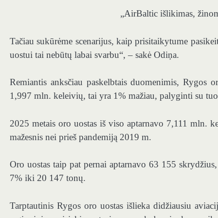
„AirBaltic išlikimas, žin
Tačiau sukūrėme scenarijus, kaip prisitaikytume pasikei
uostui tai nebūtų labai svarbu“, – sakė Odiņa.
Remiantis anksčiau paskelbtais duomenimis, Rygos or
1,997 mln. keleivių, tai yra 1% mažiau, palyginti su tuo
2025 metais oro uostas iš viso aptarnavo 7,111 mln. kel
mažesnis nei prieš pandemiją 2019 m.
Oro uostas taip pat pernai aptarnavo 63 155 skrydžius,
7% iki 20 147 tonų.
Tarptautinis Rygos oro uostas išlieka didžiausiu aviaci