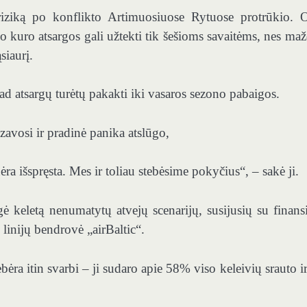
 riziką po konflikto Artimuosiuose Rytuose protrūkio. 
io kuro atsargos gali užtekti tik šešioms savaitėms, nes ma
iaurį.
kad atsargų turėtų pakakti iki vasaros sezono pabaigos.
lizavosi ir pradinė panika atslūgo,
ra išspręsta. Mes ir toliau stebėsime pokyčius“, – sakė ji.
 keletą nenumatytų atvejų scenarijų, susijusių su finansi
 linijų bendrovė „airBaltic“.
ėra itin svarbi – ji sudaro apie 58% viso keleivių srauto ir