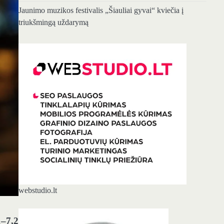
Jaunimo muzikos festivalis „Šiauliai gyvai“ kviečia į
triukšmingą uždarymą
webstudio.lt
1–7,2