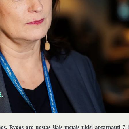
s, Rygos oro uostas šiais metais tikisi aptarnauti 7,