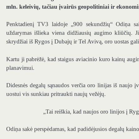
mln. keleivių, tačiau įvairūs geopolitiniai ir ekonomi
Penktadienį TV3 laidoje „900 sekundžių“ Odiņa sakė,
uždarymas išlieka viena didžiausių augimo kliūčių. Ji
skrydžiai iš Rygos į Dubajų ir Tel Avivą, oro uostas gali
Kartu ji pabrėžė, kad staigus aviacinio kuro kainų augim
planavimui.
Didesnės degalų sąnaudos verčia oro linijas iš naujo į
uostui vis sunkiau pritraukti naujų vežėjų.
„Tai reiškia, kad naujos oro linijos į Ryg
Odiņa sakė perspėdamas, kad padidėjusios degalų kainos gr