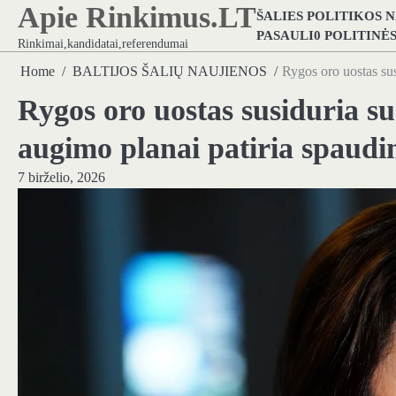
Apie Rinkimus.LT
Skip
ŠALIES POLITIKOS 
to
PASAULI0 POLITINĖ
Rinkimai,kandidatai,referendumai
content
Home
BALTIJOS ŠALIŲ NAUJIENOS
Rygos oro uostas sus
Rygos oro uostas susiduria su 
augimo planai patiria spaud
7 birželio, 2026