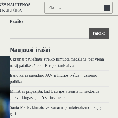
NĖS NAUJIENOS
Ieškoti:
IR KULTŪRA
Paieška
Paieška
Naujausi įrašai
Ukrainai paviešinus streiko filmuotą medžiagą, per vieną
naktį pataikė aštuoni Rusijos tanklaiviai
Irano karas sugadino JAV ir Indijos ryšius – užsienio
politika
Ministras pripažįsta, kad Latvijos viešasis IT sektorius
„netvarkingas“ jau šešerius metus
Santa Marta, klimato veiksmai ir plurilateralizmo naujoji
galia