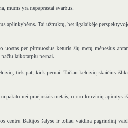
oma, mums yra nepaprastai svarbus.
tus aplinkybėms. Tai užtruktų, bet ilgalaikėje perspektyvoj
o uostas per pirmuosius keturis šių metų mėnesius apta
 pačiu laikotarpiu pernai.
eivių, tiek pat, kiek pernai. Tačiau keleivių skaičius išli
 nepakito nei praėjusiais metais, o oro krovinių apimtys i
jos centru Baltijos šalyse ir toliau vaidina pagrindinį vai