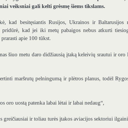
niai veiksniai gali kelti grėsmę šiems tikslams.
 kad besitęsiantis Rusijos, Ukrainos ir Baltarusijos 
 pridūrė, kad jei iki metų pabaigos nebus atkurti tiesiog
 prarasti apie 100 tūkst.
as šiuo metu daro didžiausią įtaką keleivių srautui ir oro l
vertinti maršrutų pelningumą ir plėtros planus, todėl Rygo
os oro uostą patenka labai lėtai ir labai nedaug“,
eičiausiai ir toliau turės įtakos aviacijos sektoriui ilgaini