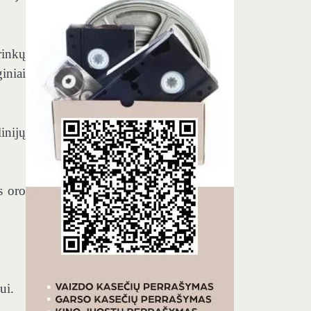
rinkų
iniai
inijų
s oro
ui.