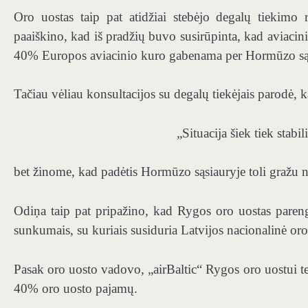
Oro uostas taip pat atidžiai stebėjo degalų tiekimo
paaiškino, kad iš pradžių buvo susirūpinta, kad aviacin
40% Europos aviacinio kuro gabenama per Hormūzo sąs
Tačiau vėliau konsultacijos su degalų tiekėjais parodė, 
„Situacija šiek tiek stabi
bet žinome, kad padėtis Hormūzo sąsiauryje toli gražu nė
Odiņa taip pat pripažino, kad Rygos oro uostas parengė
sunkumais, su kuriais susiduria Latvijos nacionalinė oro
Pasak oro uosto vadovo, „airBaltic“ Rygos oro uostui teb
40% oro uosto pajamų.