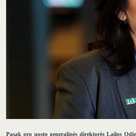
Pasak oro uosto generalinės direktorės Lailos Odino