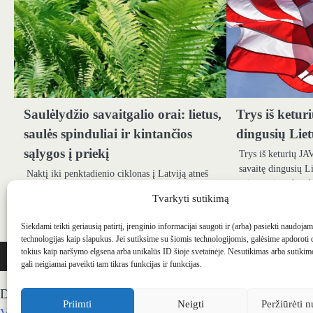
Saulėlydžio savaitgalio orai: lietus,
Trys iš ketur
saulės spinduliai ir kintančios
dingusių Lie
sąlygos į priekį
Trys iš keturių JA
savaitę dingusių Li
Naktį iki penktadienio ciklonas į Latviją atneš
priemonė nuskendo
lietų. Centriniuose ir rytiniuose regionuose
tačiau…
Tvarkyti sutikimą
tikimasi ilgalaikių ir didelių kritulių, o kai
kuriose…
Siekdami teikti geriausią patirtį, įrenginio informacijai saugoti ir (arba) pasiekti naudoja
technologijas kaip slapukus. Jei sutiksime su šiomis technologijomis, galėsime apdoroti
WEBSTUDIO.LT
© SKAITMENINIO MARKETINGO PASLAUGOS. SEO tekstų r
tokius kaip naršymo elgsena arba unikalūs ID šioje svetainėje. Nesutikimas arba sutiki
gali neigiamai paveikti tam tikras funkcijas ir funkcijas.
Draugai: -
Marketingo agentūra
-
Teisinės konsultacijos
-
S
Priimti
Neigti
Peržiūrėti n