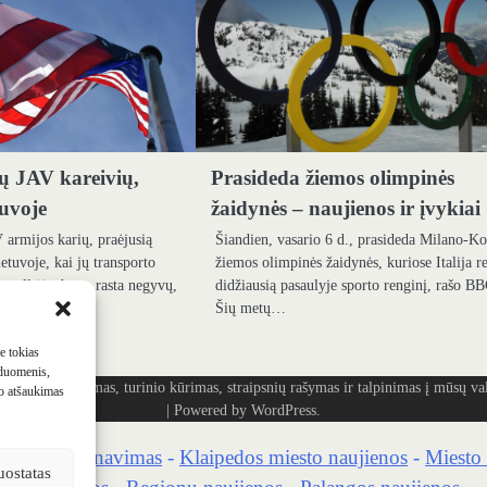
ių JAV kareivių,
Prasideda žiemos olimpinės
tuvoje
žaidynės – naujienos ir įvykiai
V armijos karių, praėjusią
Šiandien, vasario 6 d., prasideda Milano-Ko
etuvoje, kai jų transporto
žiemos olimpinės žaidynės, kuriose Italija r
 pelkėje, buvo rasta negyvų,
didžiausią pasaulyje sporto renginį, rašo B
Šių metų…
me tokias
 duomenis,
ašymas, turinio kūrimas, straipsnių rašymas ir talpinimas į mūsų vald
mo atšaukimas
| Powered by
WordPress
.
kaidrių skenavimas
-
Klaipedos miesto naujienos
-
Miesto 
uostatas