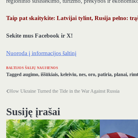
regioninio susisiekimo, turizmo, prekybos ir ekonomik
Taip pat skaitykite: Latvijai tylint, Rusija pelno: t
Sekite mus Facebook ir X!
Nuoroda į informacijos šaltinį
BALTIJOS ŠALIŲ NAUJIENOS
Tagged
augimo
,
iššūkiais
,
keleiviu
,
nes
,
oro
,
patiria
,
planai
,
rimt
How Ukraine Turned the Tide in the War Against Russia
Navigacija
tarp
Susiję įrašai
įrašų