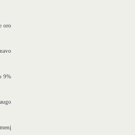
e oro
rnavo
ko 9%
šaugo
dmenį