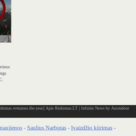
rtinos
engs
BC.
omas svetaines.the-year]
Apie Rinkimus.LT
| Infinite News by
Ascendoor
naujienos
-
Saulius Narbutas
-
Įvaizdžio kūrimas
-