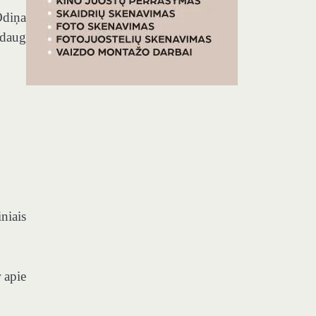
Odiņa
ždaug
niais
 apie