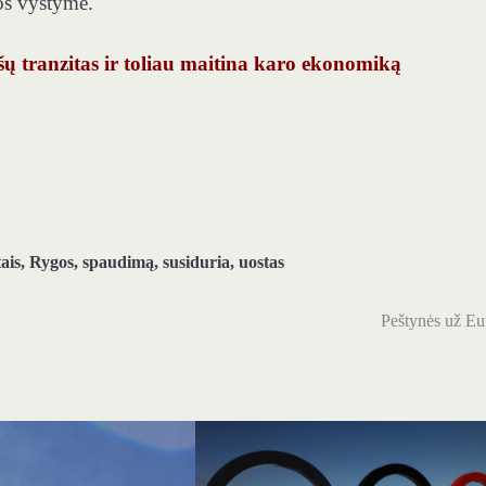
os vystyme.
rąšų tranzitas ir toliau maitina karo ekonomiką
ais
,
Rygos
,
spaudimą
,
susiduria
,
uostas
Peštynės už Eu