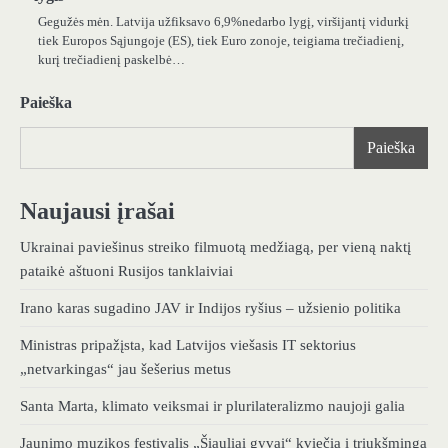
Gegužės mėn. Latvija užfiksavo 6,9%nedarbo lygį, viršijantį vidurkį
tiek Europos Sąjungoje (ES), tiek Euro zonoje, teigiama trečiadienį,
kurį trečiadienį paskelbė…
Paieška
Paieška
Naujausi įrašai
Ukrainai paviešinus streiko filmuotą medžiagą, per vieną naktį
pataikė aštuoni Rusijos tanklaiviai
Irano karas sugadino JAV ir Indijos ryšius – užsienio politika
Ministras pripažįsta, kad Latvijos viešasis IT sektorius
„netvarkingas“ jau šešerius metus
Santa Marta, klimato veiksmai ir plurilateralizmo naujoji galia
Jaunimo muzikos festivalis „Šiauliai gyvai“ kviečia į triukšmingą