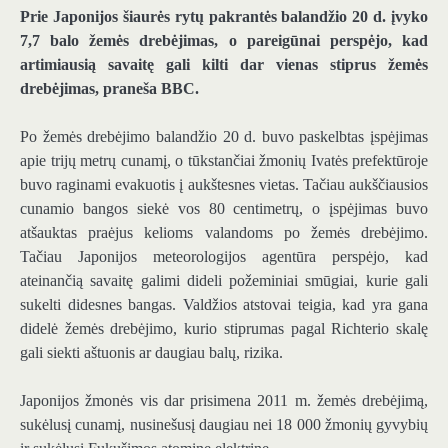
Prie Japonijos šiaurės rytų pakrantės balandžio 20 d. įvyko
7,7 balo žemės drebėjimas, o pareigūnai perspėjo, kad
artimiausią savaitę gali kilti dar vienas stiprus žemės
drebėjimas, praneša BBC.
Po žemės drebėjimo balandžio 20 d. buvo paskelbtas įspėjimas
apie trijų metrų cunamį, o tūkstančiai žmonių Ivatės prefektūroje
buvo raginami evakuotis į aukštesnes vietas. Tačiau aukščiausios
cunamio bangos siekė vos 80 centimetrų, o įspėjimas buvo
atšauktas praėjus kelioms valandoms po žemės drebėjimo.
Tačiau Japonijos meteorologijos agentūra perspėjo, kad
ateinančią savaitę galimi dideli požeminiai smūgiai, kurie gali
sukelti didesnes bangas. Valdžios atstovai teigia, kad yra gana
didelė žemės drebėjimo, kurio stiprumas pagal Richterio skalę
gali siekti aštuonis ar daugiau balų, rizika.
Japonijos žmonės vis dar prisimena 2011 m. žemės drebėjimą,
sukėlusį cunamį, nusinešusį daugiau nei 18 000 žmonių gyvybių