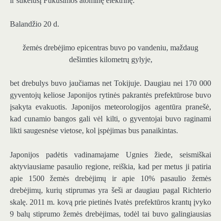
ir sukėlusį Fukušimos atominę elektrinę.
Balandžio 20 d.
žemės drebėjimo epicentras buvo po vandeniu, maždaug
dešimties kilometrų gylyje,
bet drebulys buvo jaučiamas net Tokijuje. Daugiau nei 170 000
gyventojų keliose Japonijos rytinės pakrantės prefektūrose buvo
įsakyta evakuotis. Japonijos meteorologijos agentūra pranešė,
kad cunamio bangos gali vėl kilti, o gyventojai buvo raginami
likti saugesnėse vietose, kol įspėjimas bus panaikintas.
Japonijos padėtis vadinamajame Ugnies žiede, seismiškai
aktyviausiame pasaulio regione, reiškia, kad per metus ji patiria
apie 1500 žemės drebėjimų ir apie 10% pasaulio žemės
drebėjimų, kurių stiprumas yra šeši ar daugiau pagal Richterio
skalę. 2011 m. kovą prie pietinės Ivatės prefektūros krantų įvyko
9 balų stiprumo žemės drebėjimas, todėl tai buvo galingiausias