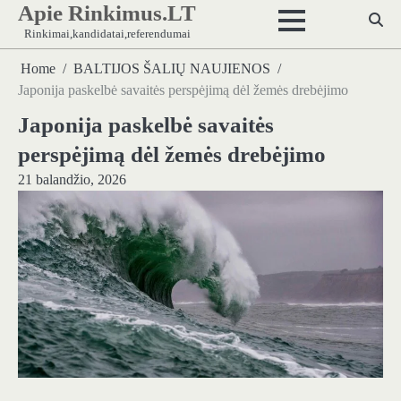
Apie Rinkimus.LT
Skip
to
Rinkimai,kandidatai,referendumai
content
Home
BALTIJOS ŠALIŲ NAUJIENOS
Japonija paskelbė savaitės perspėjimą dėl žemės drebėjimo
Japonija paskelbė savaitės
perspėjimą dėl žemės drebėjimo
21 balandžio, 2026