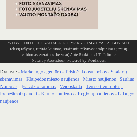
WEBSTUDIO.LT
© SKAITMENINIO MARKETINGO PASLAUGOS. SEO
tekstų rašymas, turinio kūrimas, straipsnių rašymas ir talpinimas į mūsų
valdomas svetaines.the-year]
Apie Rinkimus.LT
| Infinite
News by
Ascendoor
| Powered by
WordPress
.
Draugai: -
Marketingo agentūra
-
Teisinės konsultacijos
-
Skaidrių
skenavimas
-
Klaipedos miesto naujienos
-
Miesto naujienos
-
Saulius
Narbutas
-
Įvaizdžio kūrimas
-
Veidoskaita
-
Teniso treniruotės
-
Pranešimai spaudai -
Kauno naujienos
-
Regionų naujienos
-
Palangos
naujienos