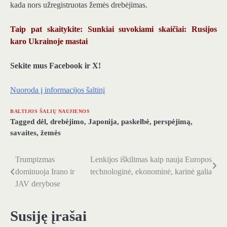
kada nors užregistruotas žemės drebėjimas.
Taip pat skaitykite: Sunkiai suvokiami skaičiai: Rusijos
karo Ukrainoje mastai
Sekite mus Facebook ir X!
Nuoroda į informacijos šaltinį
BALTIJOS ŠALIŲ NAUJIENOS
Tagged
dėl
,
drebėjimo
,
Japonija
,
paskelbė
,
perspėjimą
,
savaites
,
žemės
Trumpizmas
Lenkijos iškilimas kaip nauja Europos
Navigacija
dominuoja Irano ir
technologinė, ekonominė, karinė galia
tarp
JAV derybose
įrašų
Susiję įrašai