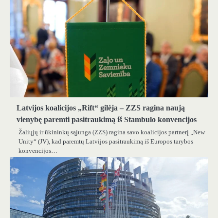
Latvijos koalicijos „Rift“ gilėja – ZZS ragina naują
vienybę paremti pasitraukimą iš Stambulo konvencijos
Žaliųjų ir ūkininkų sąjunga (ZZS) ragina savo koalicijos partnerį „New
Unity“ (JV), kad paremtų Latvijos pasitraukimą iš Europos tarybos
konvencijos…