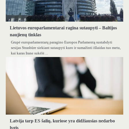
Lietuvos europarlamentarai ragina sutaupyti – Baltijos
naujienų tinklas
Grupė europarlamentarų paragino Europos Parlamentą sustabdyti
sesijas Strasbūre siekiant sutaupyti kuro ir sumažinti išlaidas tuo metu,
kai karas Irane sukėlė…
Latvija tarp ES šalių, kuriose yra didžiausias nedarbo
lygis