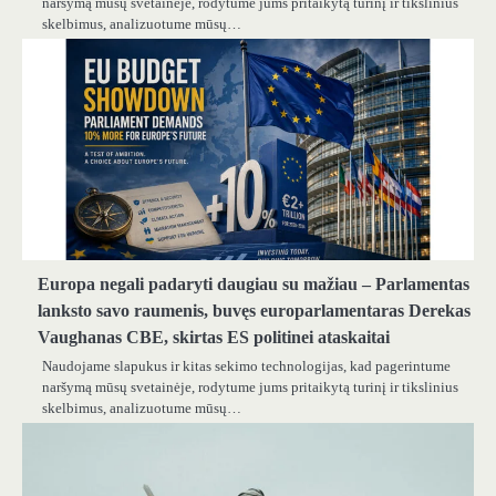
naršymą mūsų svetainėje, rodytume jums pritaikytą turinį ir tikslinius
skelbimus, analizuotume mūsų…
Europa negali padaryti daugiau su mažiau – Parlamentas
lanksto savo raumenis, buvęs europarlamentaras Derekas
Vaughanas CBE, skirtas ES politinei ataskaitai
Naudojame slapukus ir kitas sekimo technologijas, kad pagerintume
naršymą mūsų svetainėje, rodytume jums pritaikytą turinį ir tikslinius
skelbimus, analizuotume mūsų…