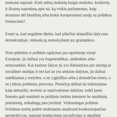
mokomi suprasti. Kiek mūsų mokinių baigia mokslus, konkretų
ir išsamų supratimą apie tai, ką veikia parlamentas, kaip
deramasi dėl biudžetų arba kokie kompromisai susiję su politikos
formavimu?
Esmė ta, kad negalime tikėtis, kad piliečiai sklandžiai dalyvaus
demokratijoje, niekada jų nemokydami jos gramatikos.
Nors pilietinis ir politinis ugdymas jau egzistuoja visoje
Europoje, jis dažnai yra fragmentiškas, simbolinis arba
nenuoseklus. Kai kuriose šalyse jis yra išsklaidytas per istoriją ar
socialines studijas ir net kai tai yra atskiras dalykas, jis dažnai
sutelkiamas į vertybes, o ne į įgūdžius arba į abstrakčias teises, o
ne į tikrus politinius procesus. Pernelyg dažnai tai traktuojama
kaip antraeilis, teorinis ar neprivalomas dalykas, todėl jauni
žmonės gali susidurti su politiniu turiniu internete be analitinių
priemonių, reikalingų jam įvertinti. Veiksmingas politinis
švietimas turėtų padėti mokiniams analizuoti konkuruojančias
perspektyvas, suprasti institucinius suvaržymus ir atpažinti