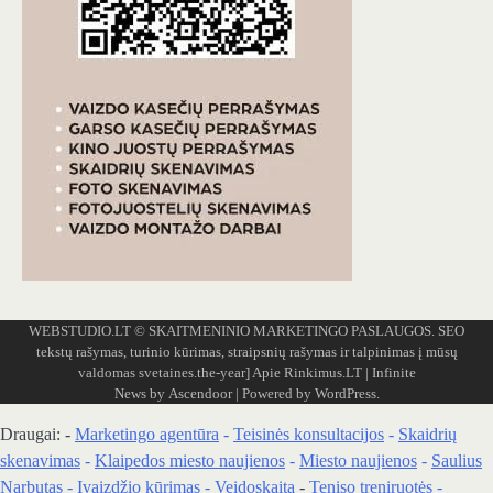
WEBSTUDIO.LT
© SKAITMENINIO MARKETINGO PASLAUGOS. SEO
tekstų rašymas, turinio kūrimas, straipsnių rašymas ir talpinimas į mūsų
valdomas svetaines.the-year]
Apie Rinkimus.LT
| Infinite
News by
Ascendoor
| Powered by
WordPress
.
Draugai: -
Marketingo agentūra
-
Teisinės konsultacijos
-
Skaidrių
skenavimas
-
Klaipedos miesto naujienos
-
Miesto naujienos
-
Saulius
Narbutas
-
Įvaizdžio kūrimas
-
Veidoskaita
-
Teniso treniruotės
-