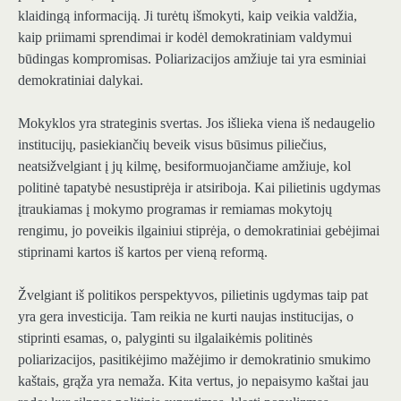
klaidingą informaciją. Ji turėtų išmokyti, kaip veikia valdžia,
kaip priimami sprendimai ir kodėl demokratiniam valdymui
būdingas kompromisas. Poliarizacijos amžiuje tai yra esminiai
demokratiniai dalykai.
Mokyklos yra strateginis svertas. Jos išlieka viena iš nedaugelio
institucijų, pasiekiančių beveik visus būsimus piliečius,
neatsižvelgiant į jų kilmę, besiformuojančiame amžiuje, kol
politinė tapatybė nesustiprėja ir atsiriboja. Kai pilietinis ugdymas
įtraukiamas į mokymo programas ir remiamas mokytojų
rengimu, jo poveikis ilgainiui stiprėja, o demokratiniai gebėjimai
stiprinami kartos iš kartos per vieną reformą.
Žvelgiant iš politikos perspektyvos, pilietinis ugdymas taip pat
yra gera investicija. Tam reikia ne kurti naujas institucijas, o
stiprinti esamas, o, palyginti su ilgalaikėmis politinės
poliarizacijos, pasitikėjimo mažėjimo ir demokratinio smukimo
kaštais, grąža yra nemaža. Kita vertus, jo nepaisymo kaštai jau