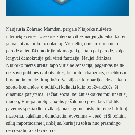
Naujausia Zohrano Mamdani pergalė Niujorke nušvietė
internetą švente. Jo sėkmė suteikia vilties naujai globaliai kairei –
jaunai, atvirai ir be užuolankų. Vis dėlto, nors jo kampanija
parodė autentiškumo ir įtraukimo galią, ji taip pat parodė, kaip
lengvai demokratija gali virsti fantazija. Naujai išrinktas
Niujorko meras greitai tapo virusine sensacija, pagerbtas ne tik
dėl savo politinės darbotvarkės, bet ir dėl charizmos, estetikos ir
buvimo internete. Jungtinėse Valstijose, kur partijos elgiasi kaip
sporto komandos, o politikai keliauja kaip popžvaigždės, ši
dinamika pažįstama. Tačiau socialinei žiniasklaidai tobulinant šį
modelį, Europa turėtų saugotis jo šalutinio poveikio. Politiką
pavertus spektakliu, rizikuojama sugriauti atskaitomybę ir kritinį
mąstymą, palaikantį demokratinį gyvenimą – ypač jei šį politinį
stilių importuosime į rinkėjus, kurie jau tolsta nuo prasmingo
demokratinio dalyvavimo.