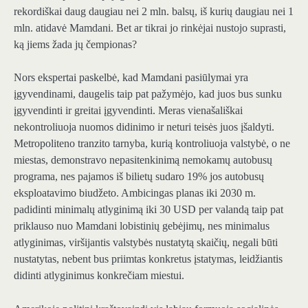
rekordiškai daug daugiau nei 2 mln. balsų, iš kurių daugiau nei 1
mln. atidavė Mamdani. Bet ar tikrai jo rinkėjai nustojo suprasti,
ką jiems žada jų čempionas?
Nors ekspertai paskelbė, kad Mamdani pasiūlymai yra
įgyvendinami, daugelis taip pat pažymėjo, kad juos bus sunku
įgyvendinti ir greitai įgyvendinti. Meras vienašališkai
nekontroliuoja nuomos didinimo ir neturi teisės juos įšaldyti.
Metropoliteno tranzito tarnyba, kurią kontroliuoja valstybė, o ne
miestas, demonstravo nepasitenkinimą nemokamų autobusų
programa, nes pajamos iš bilietų sudaro 19% jos autobusų
eksploatavimo biudžeto. Ambicingas planas iki 2030 m.
padidinti minimalų atlyginimą iki 30 USD per valandą taip pat
priklauso nuo Mamdani lobistinių gebėjimų, nes minimalus
atlyginimas, viršijantis valstybės nustatytą skaičių, negali būti
nustatytas, nebent bus priimtas konkretus įstatymas, leidžiantis
didinti atlyginimus konkrečiam miestui.