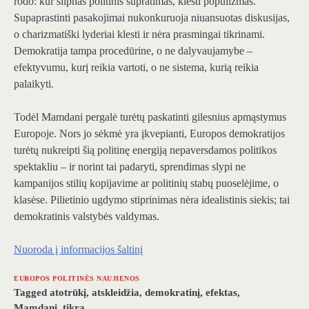
rodo: kur silpnas politinis supratimas, klesti populizmas.
Supaprastinti pasakojimai nukonkuruoja niuansuotas diskusijas,
o charizmatiški lyderiai klesti ir nėra prasmingai tikrinami.
Demokratija tampa procedūrine, o ne dalyvaujamybe –
efektyvumu, kurį reikia vartoti, o ne sistema, kurią reikia
palaikyti.
Todėl Mamdani pergalė turėtų paskatinti gilesnius apmąstymus
Europoje. Nors jo sėkmė yra įkvepianti, Europos demokratijos
turėtų nukreipti šią politinę energiją nepaversdamos politikos
spektakliu – ir norint tai padaryti, sprendimas slypi ne
kampanijos stilių kopijavime ar politinių stabų puoselėjime, o
klasėse. Pilietinio ugdymo stiprinimas nėra idealistinis siekis; tai
demokratinis valstybės valdymas.
Nuoroda į informacijos šaltinį
EUROPOS POLITINĖS NAUJIENOS
Tagged
atotrūkį
,
atskleidžia
,
demokratinį
,
efektas
,
Mamdani
,
tikrą