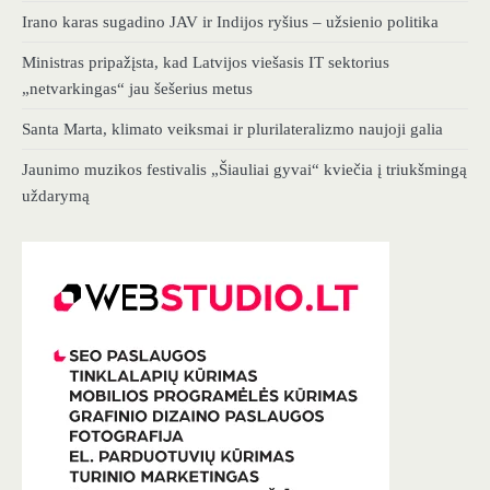
Irano karas sugadino JAV ir Indijos ryšius – užsienio politika
Ministras pripažįsta, kad Latvijos viešasis IT sektorius
„netvarkingas“ jau šešerius metus
Santa Marta, klimato veiksmai ir plurilateralizmo naujoji galia
Jaunimo muzikos festivalis „Šiauliai gyvai“ kviečia į triukšmingą
uždarymą