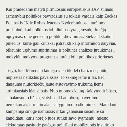
Kai pradedame matyti pirmuosius europietiškus JAV stiliaus
asmenybių politikos pavyzdžius su tokiais vardais kaip Zackas
Polanskis JK ir Robas Jettenas Nyderlanduose, turėtume
prisiminti, kad politikos tobulinimas yra geresnių rinkėjų
ugdymas, o ne geresnių politikų dievinimas. Siekiant skatinti
piliečius, kurie gali kritiškai įsitraukti kaip informuoti dalyviai,
pilietinio ugdymo stiprinimas ir politinės analizės įtraukimas į
mokyklų mokymo programas turėtų būti politikos prioritetas.
Teigti, kad Mamdani laimėjo vien tik dėl charizmos, būtų
nupieštas netikslus paveikslas. Jo sėkmę lėmė ir tai, kad
dauguma niujorkiečių jautė atstovavimo trūkumą jiems
artimiausiais klausimais. Nuo nuomos kainų įšaldymo ir būsto,
subalansuoto būsto, statybos iki autobusų pavertimo
nemokamais ir minimalaus atlyginimo padidinimo – Mamdani
kampanija smogė namuose; ir kai galiausiai susidūrė su
kandidatu, kuris norėjo juos sutikti savo lygmeniu, miesto
elektoratas pasirodė pajėgus politiškai mobilizuotis ir surinko