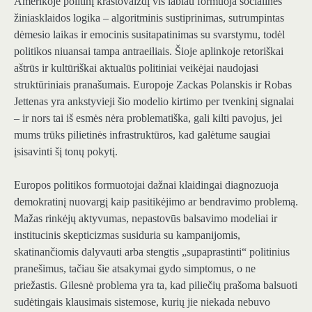
Amerikoje politinį kraštovaizdį vis labiau formuoja socialinės
žiniasklaidos logika – algoritminis sustiprinimas, sutrumpintas
dėmesio laikas ir emocinis susitapatinimas su svarstymu, todėl
politikos niuansai tampa antraeiliais. Šioje aplinkoje retoriškai
aštrūs ir kultūriškai aktualūs politiniai veikėjai naudojasi
struktūriniais pranašumais. Europoje Zackas Polanskis ir Robas
Jettenas yra ankstyvieji šio modelio kirtimo per tvenkinį signalai
– ir nors tai iš esmės nėra problematiška, gali kilti pavojus, jei
mums trūks pilietinės infrastruktūros, kad galėtume saugiai
įsisavinti šį tonų pokytį.
Europos politikos formuotojai dažnai klaidingai diagnozuoja
demokratinį nuovargį kaip pasitikėjimo ar bendravimo problemą.
Mažas rinkėjų aktyvumas, nepastovūs balsavimo modeliai ir
institucinis skepticizmas susiduria su kampanijomis,
skatinančiomis dalyvauti arba stengtis „supaprastinti“ politinius
pranešimus, tačiau šie atsakymai gydo simptomus, o ne
priežastis. Gilesnė problema yra ta, kad piliečių prašoma balsuoti
sudėtingais klausimais sistemose, kurių jie niekada nebuvo