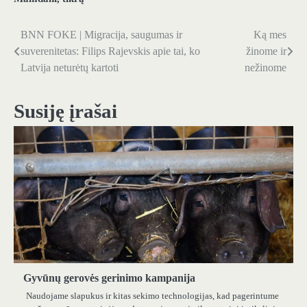
BNN FOKE | Migracija, saugumas ir
Ką mes
Navigacija
suverenitetas: Filips Rajevskis apie tai, ko
žinome ir
tarp
Latvija neturėtų kartoti
nežinome
įrašų
Susiję įrašai
Gyvūnų gerovės gerinimo kampanija
Naudojame slapukus ir kitas sekimo technologijas, kad pagerintume