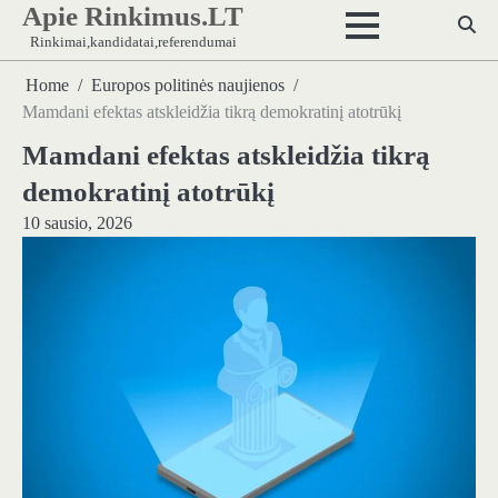
Apie Rinkimus.LT
Skip
to
Rinkimai,kandidatai,referendumai
content
Home
Europos politinės naujienos
Mamdani efektas atskleidžia tikrą demokratinį atotrūkį
Mamdani efektas atskleidžia tikrą
demokratinį atotrūkį
10 sausio, 2026