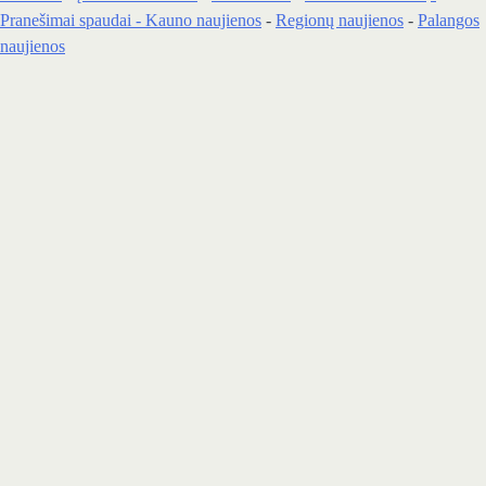
Pranešimai spaudai -
Kauno naujienos
-
Regionų naujienos
-
Palangos
naujienos