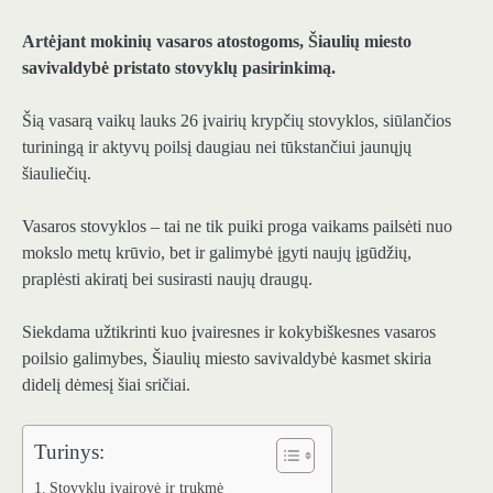
Artėjant mokinių vasaros atostogoms, Šiaulių miesto
savivaldybė pristato stovyklų pasirinkimą.
Šią vasarą vaikų lauks 26 įvairių krypčių stovyklos, siūlančios
turiningą ir aktyvų poilsį daugiau nei tūkstančiui jaunųjų
šiauliečių.
Vasaros stovyklos – tai ne tik puiki proga vaikams pailsėti nuo
mokslo metų krūvio, bet ir galimybė įgyti naujų įgūdžių,
praplėsti akiratį bei susirasti naujų draugų.
Siekdama užtikrinti kuo įvairesnes ir kokybiškesnes vasaros
poilsio galimybes, Šiaulių miesto savivaldybė kasmet skiria
didelį dėmesį šiai sričiai.
Turinys:
Stovyklų įvairovė ir trukmė