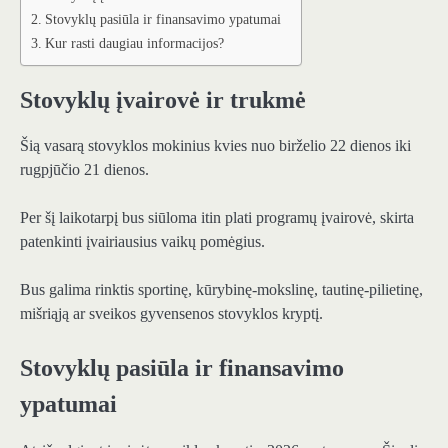
Stovyklų pasiūla ir finansavimo ypatumai
Kur rasti daugiau informacijos?
Stovyklų įvairovė ir trukmė
Šią vasarą stovyklos mokinius kvies nuo birželio 22 dienos iki
rugpjūčio 21 dienos.
Per šį laikotarpį bus siūloma itin plati programų įvairovė, skirta
patenkinti įvairiausius vaikų pomėgius.
Bus galima rinktis sportinę, kūrybinę-mokslinę, tautinę-pilietinę,
mišriąją ar sveikos gyvensenos stovyklos kryptį.
Stovyklų pasiūla ir finansavimo
ypatumai