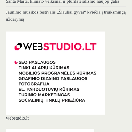
Santa Marta, klimato veiksmai ir plurilateralizmo naujoji galia
Jaunimo muzikos festivalis „Šiauliai gyvai“ kviečia į triukšmingą
uždarymą
webstudio.lt