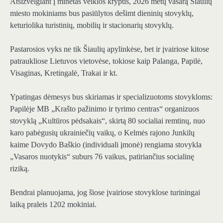
Atsižvelgiant į minėtas veiklos kryptis, 2026 metų vasarą Šiaulių
miesto mokiniams bus pasiūlytos dešimt dieninių stovyklų,
keturiolika turistinių, mobilių ir stacionarių stovyklų.
Pastarosios vyks ne tik Šiaulių apylinkėse, bet ir įvairiose kitose
patraukliose Lietuvos vietovėse, tokiose kaip Palanga, Papilė,
Visaginas, Kretingalė, Trakai ir kt.
Ypatingas dėmesys bus skiriamas ir specializuotoms stovykloms:
Papilėje MB „Krašto pažinimo ir tyrimo centras“ organizuos
stovyklą „Kultūros pėdsakais“, skirtą 80 socialiai remtinų, nuo
karo pabėgusių ukrainiečių vaikų, o Kelmės rajono Junkilų
kaime Dovydo Baškio (individuali įmonė) rengiama stovykla
„Vasaros nuotykis“ suburs 76 vaikus, patiriančius socialinę
riziką.
Bendrai planuojama, jog šiose įvairiose stovyklose turiningai
laiką praleis 1202 mokiniai.