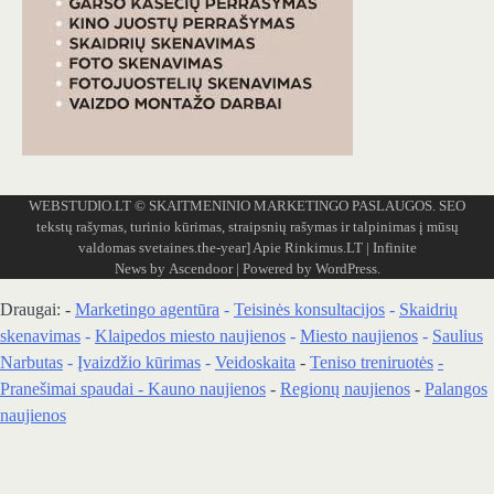
WEBSTUDIO.LT
© SKAITMENINIO MARKETINGO PASLAUGOS. SEO
tekstų rašymas, turinio kūrimas, straipsnių rašymas ir talpinimas į mūsų
valdomas svetaines.the-year]
Apie Rinkimus.LT
| Infinite
News by
Ascendoor
| Powered by
WordPress
.
Draugai: -
Marketingo agentūra
-
Teisinės konsultacijos
-
Skaidrių
skenavimas
-
Klaipedos miesto naujienos
-
Miesto naujienos
-
Saulius
Narbutas
-
Įvaizdžio kūrimas
-
Veidoskaita
-
Teniso treniruotės
-
Pranešimai spaudai -
Kauno naujienos
-
Regionų naujienos
-
Palangos
naujienos