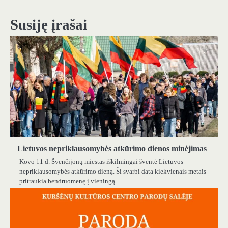
įrašų
Susiję įrašai
Lietuvos nepriklausomybės atkūrimo dienos minėjimas
Kovo 11 d. Švenčijonų miestas iškilmingai šventė Lietuvos
nepriklausomybės atkūrimo dieną. Ši svarbi data kiekvienais metais
pritraukia bendruomenę į vieningą…