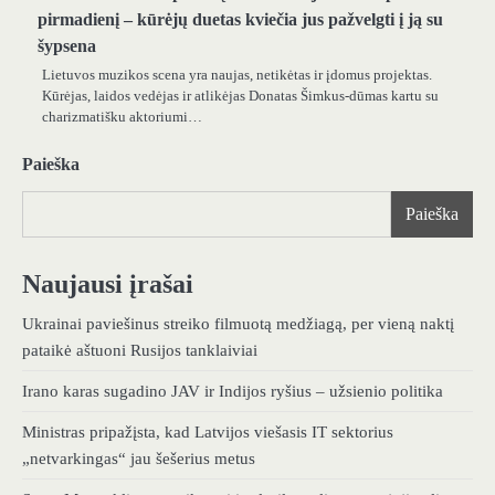
pirmadienį – kūrėjų duetas kviečia jus pažvelgti į ją su
šypsena
Lietuvos muzikos scena yra naujas, netikėtas ir įdomus projektas.
Kūrėjas, laidos vedėjas ir atlikėjas Donatas Šimkus-dūmas kartu su
charizmatišku aktoriumi…
Paieška
Paieška
Naujausi įrašai
Ukrainai paviešinus streiko filmuotą medžiagą, per vieną naktį
pataikė aštuoni Rusijos tanklaiviai
Irano karas sugadino JAV ir Indijos ryšius – užsienio politika
Ministras pripažįsta, kad Latvijos viešasis IT sektorius
„netvarkingas“ jau šešerius metus