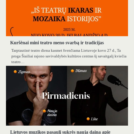
Kuršėnai mini teatro meno svarbą ir tradicijas
Tarptautinė teatro diena kasmet švenčiama Lietuvoje kovo 27 d., Ta
proga Šiailiai rajono savivaldybės kultūros centras šį savaitgalį kviečia
teatro…
Lietuvos muzikos pasaulį sukrės nauja daina apie