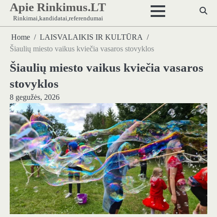
Apie Rinkimus.LT
Skip
to
Rinkimai,kandidatai,referendumai
content
Home
LAISVALAIKIS IR KULTŪRA
Šiaulių miesto vaikus kviečia vasaros stovyklos
Šiaulių miesto vaikus kviečia vasaros
stovyklos
8 gegužės, 2026