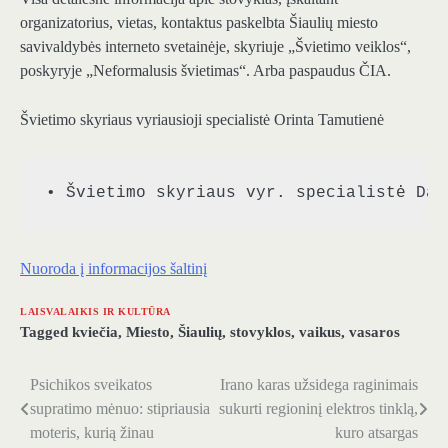
organizatorius, vietas, kontaktus paskelbta Šiaulių miesto
savivaldybės interneto svetainėje, skyriuje „Švietimo veiklos“,
poskyryje „Neformalusis švietimas“. Arba paspaudus ČIA.
Švietimo skyriaus vyriausioji specialistė Orinta Tamutienė
• Švietimo skyriaus vyr. specialistė Dai
Nuoroda į informacijos šaltinį
LAISVALAIKIS IR KULTŪRA
Tagged
kviečia
,
Miesto
,
Šiaulių
,
stovyklos
,
vaikus
,
vasaros
Psichikos sveikatos
Irano karas užsidega raginimais
Navigacija
supratimo mėnuo: stipriausia
sukurti regioninį elektros tinklą,
tarp
moteris, kurią žinau
kuro atsargas