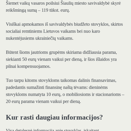
Šiemet vaikų vasaros poilsiui Šiaulių miesto savivaldybė skyrė
reikšmingą sumą – 119 tūkst. eurų.
Visiškai apmokamos iš savivaldybės biudžeto stovyklos, skirtos
socialiai remtiniems Lietuvos vaikams bei nuo karo
nukentėjusiems ukrainiečių vaikams.
Būtent šioms jautrioms grupėms skiriama didžiausia parama,
siekianti 50 eurų vienam vaikui per dieną, ir šios išlaidos yra
pilnai kompensuojamos.
Tuo tarpu kitoms stovykloms taikomas dalinis finansavimas,
padedantis sumažinti finansinę naštą tėvams: dieninėms
stovykloms numatyta 10 eurų, o mobiliosioms ir stacionarioms –
20 eurų parama vienam vaikui per dieną.
Kur rasti daugiau informacijos?
Visa detalesnė informacija apie stovyklas, įskaitant