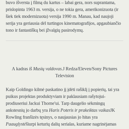
buvo išversta į filmą du kartus – labai gera, nors suprantama,
prislopinta 1963 m. versija, o ne tokia gera, amerikonizuota (ir
šiek tiek modernizuota) versija 1990 m. Manau, kad naujoji
serija yra geriausia dėl turtingos kinematografijos, apgaubiančio
tono ir fantastiškų bei įžvalgių pasirodymų.
A kadras iš
Musių valdovas
.
J Redza/Eleven/Sony Pictures
Television
Kaip Goldingo kilmė paskatino jį įdėti rašiklį į popierių, tai yra
puikus projektas produktyviam ir paklausiam rašytojui-
prodiuseriui Jackui Thorne'ui. Tarp daugelio sėkmingų
ankstesnių jo darbų yra
Haris Poteris ir prakeiktas vaikas
JK
Rowling franšizės tęsinys, o naujausias jo hitas yra
Paauglystė
šiurpi keturių dalių serialas, kuriame nagrinėjamas