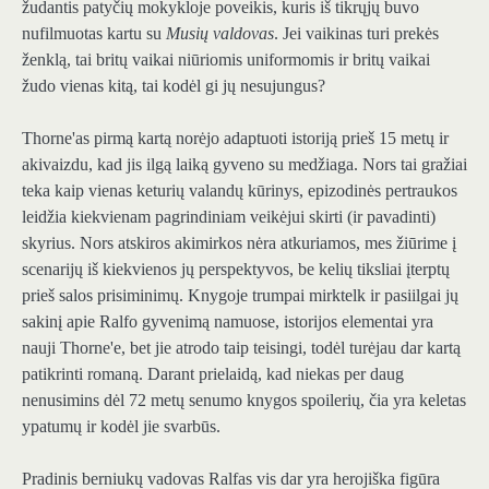
žudantis patyčių mokykloje poveikis, kuris iš tikrųjų buvo
nufilmuotas kartu su
Musių valdovas
. Jei vaikinas turi prekės
ženklą, tai britų vaikai niūriomis uniformomis ir britų vaikai
žudo vienas kitą, tai kodėl gi jų nesujungus?
Thorne'as pirmą kartą norėjo adaptuoti istoriją prieš 15 metų ir
akivaizdu, kad jis ilgą laiką gyveno su medžiaga. Nors tai gražiai
teka kaip vienas keturių valandų kūrinys, epizodinės pertraukos
leidžia kiekvienam pagrindiniam veikėjui skirti (ir pavadinti)
skyrius. Nors atskiros akimirkos nėra atkuriamos, mes žiūrime į
scenarijų iš kiekvienos jų perspektyvos, be kelių tiksliai įterptų
prieš salos prisiminimų. Knygoje trumpai mirktelk ir pasiilgai jų
sakinį apie Ralfo gyvenimą namuose, istorijos elementai yra
nauji Thorne'e, bet jie atrodo taip teisingi, todėl turėjau dar kartą
patikrinti romaną. Darant prielaidą, kad niekas per daug
nenusimins dėl 72 metų senumo knygos spoilerių, čia yra keletas
ypatumų ir kodėl jie svarbūs.
Pradinis berniukų vadovas Ralfas vis dar yra herojiška figūra