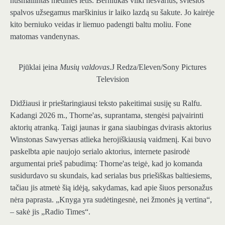
Pjūklai įeina
Musių valdovas
.
J Redza/Eleven/Sony Pictures
Television
Didžiausi ir prieštaringiausi teksto pakeitimai susiję su Ralfu.
Kadangi 2026 m., Thorne'as, suprantama, stengėsi paįvairinti
aktorių atranką. Taigi jaunas ir gana siaubingas dvirasis aktorius
Winstonas Sawyersas atlieka herojiškiausią vaidmenį. Kai buvo
paskelbta apie naujojo serialo aktorius, internete pasirodė
argumentai prieš pabudimą: Thorne'as teigė, kad jo komanda
susidurdavo su skundais, kad serialas bus priešiškas baltiesiems,
tačiau jis atmetė šią idėją, sakydamas, kad apie šiuos personažus
nėra paprasta. „Knyga yra sudėtingesnė, nei žmonės ją vertina“,
– sakė jis „Radio Times“.