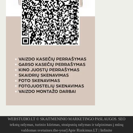
WEBSTUDIO.LT
© SKAITMENINIO MARKETINGO PASLAUGOS. SEO
tekstų rašymas, turinio kūrimas, straipsnių rašymas ir talpinimas į mūsų
valdomas svetaines.the-year]
Apie Rinkimus.LT
| Infinite