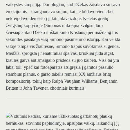
vaikystės simpatiją. Dar blogiau, kad Džekas žaisdavo su savo
emocijomis – draugaudavo su juo, kai jie būdavo vieni, bet
nekreipdavo dėmesio į jį kitų akivaizdoje. Keletas greitų
žvilgsnių koplyčioje (Simonas nukreipia žvilgsnį tarp
šviesiaplaukio Džeko ir iškankinto Kristaus) per maždaug tris
sekundes pasakoja visą Simono pasimetimo istoriją. Kai veikla
saloje tampa vis žiauresnė, Simono trapus suvokimas sugenda.
Medžiai sprogsta į nenatūralias spalvas, kriokliai juda atgal,
kiaulės galva ant smaigalio pradeda su juo kalbėti. Visa tai yra
labai toli, ypač kai fotoaparatas atsigręžia į gamtos pasaulio
stambius planus, o garso takelis remiasi XX amžiaus britų
kompozitorių, tokių kaip Ralph Vaughan Williams, Benjamin
Britten ir John Tavener, choriniais kūriniais.