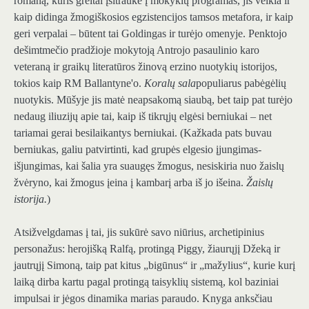
romaną, kuris greitai įsitraukė į mokyklų programas, jis veikia ir
kaip didinga žmogiškosios egzistencijos tamsos metafora, ir kaip
geri verpalai – būtent tai Goldingas ir turėjo omenyje. Penktojo
dešimtmečio pradžioje mokytoją Antrojo pasaulinio karo
veteraną ir graikų literatūros žinovą erzino nuotykių istorijos,
tokios kaip RM Ballantyne'o.
Koralų sala
populiarus pabėgėlių
nuotykis. Mūšyje jis matė neapsakomą siaubą, bet taip pat turėjo
nedaug iliuzijų apie tai, kaip iš tikrųjų elgėsi berniukai – net
tariamai gerai besilaikantys berniukai. (Kažkada pats buvau
berniukas, galiu patvirtinti, kad grupės elgesio įjungimas-
išjungimas, kai šalia yra suaugęs žmogus, nesiskiria nuo žaislų
žvėryno, kai žmogus įeina į kambarį arba iš jo išeina.
Žaislų
istorija.
)
Atsižvelgdamas į tai, jis sukūrė savo niūrius, archetipinius
personažus: herojišką Ralfą, protingą Piggy, žiaurųjį Džeką ir
jautrųjį Simoną, taip pat kitus „bigūnus“ ir „mažylius“, kurie kurį
laiką dirba kartu pagal protingą taisyklių sistemą, kol baziniai
impulsai ir jėgos dinamika marias paraudo. Knyga anksčiau