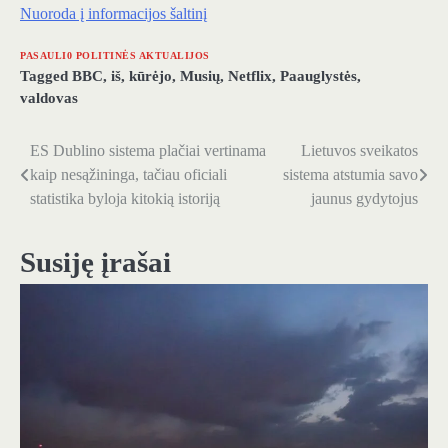
Nuoroda į informacijos šaltinį
PASAULI0 POLITINĖS AKTUALIJOS
Tagged
BBC
,
iš
,
kūrėjo
,
Musių
,
Netflix
,
Paauglystės
,
valdovas
ES Dublino sistema plačiai vertinama
Lietuvos sveikatos
Navigacija
kaip nesąžininga, tačiau oficiali
sistema atstumia savo
tarp
statistika byloja kitokią istoriją
jaunus gydytojus
įrašų
Susiję įrašai