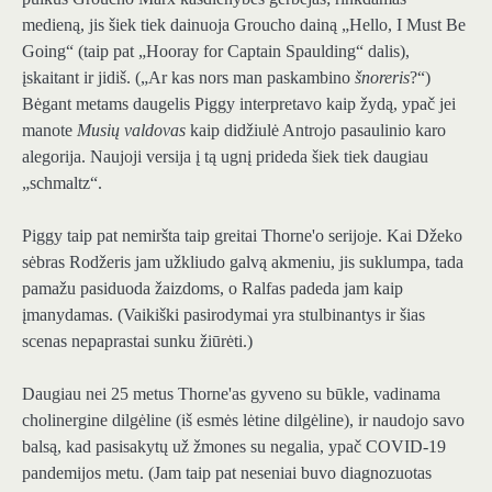
medieną, jis šiek tiek dainuoja Groucho dainą „Hello, I Must Be
Going“ (taip pat „Hooray for Captain Spaulding“ dalis),
įskaitant ir jidiš. („Ar kas nors man paskambino
šnoreris
?“)
Bėgant metams daugelis Piggy interpretavo kaip žydą, ypač jei
manote
Musių valdovas
kaip didžiulė Antrojo pasaulinio karo
alegorija. Naujoji versija į tą ugnį prideda šiek tiek daugiau
„schmaltz“.
Piggy taip pat nemiršta taip greitai Thorne'o serijoje. Kai Džeko
sėbras Rodžeris jam užkliudo galvą akmeniu, jis suklumpa, tada
pamažu pasiduoda žaizdoms, o Ralfas padeda jam kaip
įmanydamas. (Vaikiški pasirodymai yra stulbinantys ir šias
scenas nepaprastai sunku žiūrėti.)
Daugiau nei 25 metus Thorne'as gyveno su būkle, vadinama
cholinergine dilgėline (iš esmės lėtine dilgėline), ir naudojo savo
balsą, kad pasisakytų už žmones su negalia, ypač COVID-19
pandemijos metu. (Jam taip pat neseniai buvo diagnozuotas