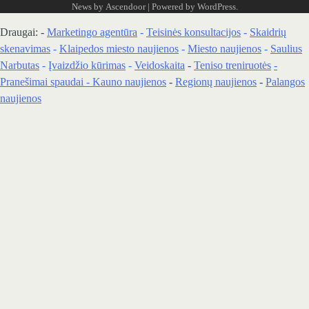
News by
Ascendoor
| Powered by
WordPress
.
Draugai: -
Marketingo agentūra
-
Teisinės konsultacijos
-
Skaidrių
skenavimas
-
Klaipedos miesto naujienos
-
Miesto naujienos
-
Saulius
Narbutas
-
Įvaizdžio kūrimas
-
Veidoskaita
-
Teniso treniruotės
-
Pranešimai spaudai -
Kauno naujienos
-
Regionų naujienos
-
Palangos
naujienos