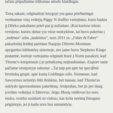
tačiau pripažinimo trūkumas atrodo klaidingas.
Tiesą sakant, originalioje knygoje yra gana prieštaringai
vertinamas visų veikėjų Piggy N-žodžio vartojimas, kuris šaukia
jį Džeko pakaliams prieš pat jį nužudant. (Kai kuriose teksto
versijose, kurios dabar yra visur mokyklose, tai buvo pakeista į
„indėnus“ arba „laukinius“, nors 2011 m. „Faber & Faber“
pakartotinį leidinį paėmiau Naujojo Džersio Monmuto
apygardos bibliotekų sistemoje, nes jame buvo Stepheno Kingo
pratarmė, kurioje vartojama originali frazė.) Noriu pasakyti, kad
Thorne'o kreipimasis į jo pritaikymą neįtraukiamas.
Esquire
tame
pačiame straipsnyje sakoma: „Tai taip pat apie tai
specifinis
berniukų grupė, apie kurią Goldingas rašo. Nemanau, kad
Sawyersas neturėjo būti išrinktas, bet manau, kad Thorne'as
suklydo ignoruodamas pakeitimą. Atsiprašau, bet jis per daug
įvertino veikėjus ir žiūrovus. Jeigu
Musių valdovas
ko nors
moko, svarbu susidurti su viskuo, kas kelia nerimą žmogaus
prigimtyje, jei ji kada nors bus sutramdyta.