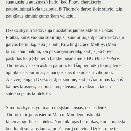
suaugusiųjų autizmas.) Įtariu, kad Piggy charakterio
patobulinimai kyla tiesiogiai iš Thorne'o darbo šioje srityje, taip
pat gilaus giminingumo šiam veikėjui.
Džeko skyriui vadovauja nuostabus jaunas aktorius Loxas
Prattas, kuris vaidina sukirmijusį, snūduriuojantį choro vadovą ir
galvos berniuką, tarsi jis būtų Rowling Draco Malfoy. (Man
buvo labai malonu, kai pažiūrėjau serialą, kad jis jau buvo
paskirtas kaip Slytherin baddie būsimame HBO
Haris Poteris
Thorne'as visiškai aiškiai parodo, kad šių berniukų likimą lėmė
aplinkos atšiaurumas, situacijos specifiškumas ir viliojimo:
Atsivėrę langą į Džeko širdį sužinome, kad jo žiaurumas kyla iš
baimės krosnies, ir nors tai nepateisina jo veiksmų, tačiau
suteikia jiems konteksto.
Simono skyrius yra mano mėgstamiausias, nes jis leidžia
Thorne'ui ir jo režisieriui Marcui Mundenui ištraukti
kinematografines stoteles. Nuotaikingas berniukas, kuris pradeda
bendrauti su salos tamsa, prieš avariją dievina Džeką, o ne tik