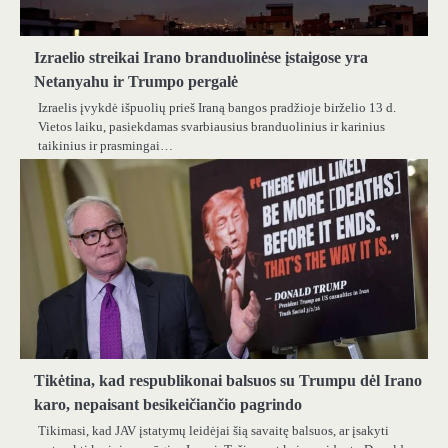
Izraelio streikai Irano branduolinėse įstaigose yra
Netanyahu ir Trumpo pergalė
Izraelis įvykdė išpuolių prieš Iraną bangos pradžioje birželio 13 d.
Vietos laiku, pasiekdamas svarbiausius branduolinius ir karinius
taikinius ir prasmingai…
Tikėtina, kad respublikonai balsuos su Trumpu dėl Irano
karo, nepaisant besikeičiančio pagrindo
Tikimasi, kad JAV įstatymų leidėjai šią savaitę balsuos, ar įsakyti