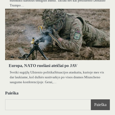
nutraukti karinius smūgius Iranui. Tačiau net kai prezidento Donaldo
Trumpo…
Europa, NATO ruošiasi ateičiai po JAV
Sveiki sugrįžę Užsienio politikaSituacijos ataskaita, kurioje mes vis
dar laukiame, kol dulkės susitvarkys po visos dramos Miuncheno
saugumo konferencijoje. Gerai,…
Paieška
Paieška