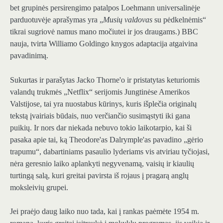
bet grupinės persirengimo patalpos Loehmann universalinėje
parduotuvėje aprašymas yra „
Musių valdovas
su pėdkelnėmis“
tikrai sugriovė namus mano močiutei ir jos draugams.) BBC
nauja, tvirta Williamo Goldingo knygos adaptacija atgaivina
pavadinimą.
Sukurtas ir parašytas Jacko Thorne'o ir pristatytas keturiomis
valandų trukmės „Netflix“ serijomis Jungtinėse Amerikos
Valstijose, tai yra nuostabus kūrinys, kuris išplečia originalų
tekstą įvairiais būdais, nuo verčiančio susimąstyti iki gana
puikių. Ir nors dar niekada nebuvo tokio laikotarpio, kai ši
pasaka apie tai, ką Theodore'as Dalrymple'as pavadino „gėrio
trapumu“, dabartiniams pasaulio lyderiams vis atviriau tyčiojasi,
nėra geresnio laiko aplankyti negyvenamą, vaisių ir kiaulių
turtingą salą, kuri greitai pavirsta iš rojaus į pragarą anglų
moksleivių grupei.
Jei praėjo daug laiko nuo tada, kai į rankas paėmėte 1954 m.