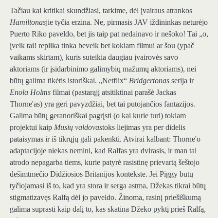
Tačiau kai kritikai skundžiasi, tarkime, dėl įvairaus atrankos
Hamiltonas
jie tyčia erzina. Ne, pirmasis JAV iždininkas neturėjo
Puerto Riko paveldo, bet jis taip pat nedainavo ir nešoko! Tai „o,
įveik tai! replika tinka beveik bet kokiam filmui ar šou (ypač
vaikams skirtam), kuris suteikia daugiau įvairovės savo
aktoriams (ir įsidarbinimo galimybių mažumų aktoriams), nei
būtų galima tikėtis istoriškai. „Netflix“
Bridgertonas
serija ir
Enola Holms
filmai (pastarąjį atsitiktinai parašė Jackas
Thorne'as) yra geri pavyzdžiai, bet tai putojančios fantazijos.
Galima būtų geranoriškai pagrįsti (o kai kurie turi) tokiam
projektui kaip
Musių valdovas
toks liejimas yra per didelis
pataisymas ir iš tikrųjų gali pakenkti. Atvirai kalbant: Thorne'o
adaptacijoje niekas nemini, kad Ralfas yra dvirasis, ir man tai
atrodo nepagarba tiems, kurie patyrė rasistinę prievartą šeštojo
dešimtmečio Didžiosios Britanijos kontekste. Jei Piggy būtų
tyčiojamasi iš to, kad yra stora ir serga astma, Džekas tikrai būtų
stigmatizavęs Ralfą dėl jo paveldo. Žinoma, rasinį priešiškumą
galima suprasti kaip dalį to, kas skatina Džeko pyktį prieš Ralfą,