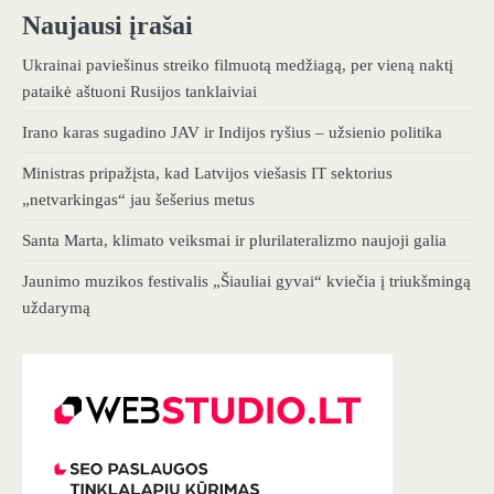
Naujausi įrašai
Ukrainai paviešinus streiko filmuotą medžiagą, per vieną naktį
pataikė aštuoni Rusijos tanklaiviai
Irano karas sugadino JAV ir Indijos ryšius – užsienio politika
Ministras pripažįsta, kad Latvijos viešasis IT sektorius
„netvarkingas“ jau šešerius metus
Santa Marta, klimato veiksmai ir plurilateralizmo naujoji galia
Jaunimo muzikos festivalis „Šiauliai gyvai“ kviečia į triukšmingą
uždarymą