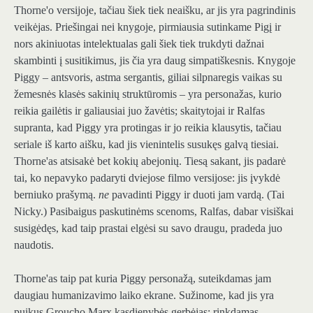
Thorne'o versijoje, tačiau šiek tiek neaišku, ar jis yra pagrindinis
veikėjas. Priešingai nei knygoje, pirmiausia sutinkame Pigį ir
nors akiniuotas intelektualas gali šiek tiek trukdyti dažnai
skambinti į susitikimus, jis čia yra daug simpatiškesnis. Knygoje
Piggy – antsvoris, astma sergantis, giliai silpnaregis vaikas su
žemesnės klasės sakinių struktūromis – yra personažas, kurio
reikia gailėtis ir galiausiai juo žavėtis; skaitytojai ir Ralfas
supranta, kad Piggy yra protingas ir jo reikia klausytis, tačiau
seriale iš karto aišku, kad jis vienintelis susukęs galvą tiesiai.
Thorne'as atsisakė bet kokių abejonių. Tiesą sakant, jis padarė
tai, ko nepavyko padaryti dviejose filmo versijose: jis įvykdė
berniuko prašymą.
ne
pavadinti Piggy ir duoti jam vardą. (Tai
Nicky.) Pasibaigus paskutinėms scenoms, Ralfas, dabar visiškai
susigėdęs, kad taip prastai elgėsi su savo draugu, pradeda juo
naudotis.
Thorne'as taip pat kuria Piggy personažą, suteikdamas jam
daugiau humanizavimo laiko ekrane. Sužinome, kad jis yra
puikus Groucho Marx kasdienybės gerbėjas; rinkdamas