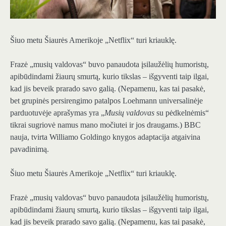
Šiuo metu Šiaurės Amerikoje „Netflix“ turi kriauklę.
Frazė „musių valdovas“ buvo panaudota įsilaužėlių humoristų,
apibūdindami žiaurų smurtą, kurio tikslas – išgyventi taip ilgai,
kad jis beveik prarado savo galią. (Nepamenu, kas tai pasakė,
bet grupinės persirengimo patalpos Loehmann universalinėje
parduotuvėje aprašymas yra „
Musių valdovas
su pėdkelnėmis“
tikrai sugriovė namus mano močiutei ir jos draugams.) BBC
nauja, tvirta Williamo Goldingo knygos adaptacija atgaivina
pavadinimą.
Šiuo metu Šiaurės Amerikoje „Netflix“ turi kriauklę.
Frazė „musių valdovas“ buvo panaudota įsilaužėlių humoristų,
apibūdindami žiaurų smurtą, kurio tikslas – išgyventi taip ilgai,
kad jis beveik prarado savo galią. (Nepamenu, kas tai pasakė,