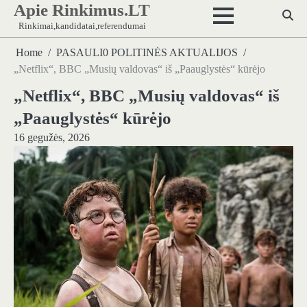
Apie Rinkimus.LT
Skip
to
Rinkimai,kandidatai,referendumai
content
Home
PASAULI0 POLITINĖS AKTUALIJOS
„Netflix“, BBC „Musių valdovas“ iš „Paauglystės“ kūrėjo
„Netflix“, BBC „Musių valdovas“ iš
„Paauglystės“ kūrėjo
16 gegužės, 2026