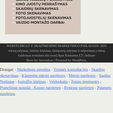
WEBSTUDIO.LT
© SKAITMENINIO MARKETINGO PASLAUGOS. SEO
tekstų rašymas, turinio kūrimas, straipsnių rašymas ir talpinimas į mūsų
valdomas svetaines.the-year]
Apie Rinkimus.LT
| Infinite
News by
Ascendoor
| Powered by
WordPress
.
Draugai: -
Marketingo agentūra
-
Teisinės konsultacijos
-
Skaidrių
skenavimas
-
Klaipedos miesto naujienos
-
Miesto naujienos
-
Saulius
Narbutas
-
Įvaizdžio kūrimas
-
Veidoskaita
-
Teniso treniruotės
-
Pranešimai spaudai -
Kauno naujienos
-
Regionų naujienos
-
Palangos
naujienos