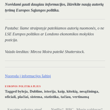
Norėdami gauti daugiau informacijos, žiūrėkite naują autorių
tyrimą
Europos Sąjungos politika
.
Pastaba: šiame straipsnyje pateikiamos autorių nuomonės, o ne
LSE Europos politikos ar Londono ekonomikos mokyklos
pozicija.
Vaizdo kreditas:
Mircea Moira
pateikė Shutterstock.
Nuoroda į informacijos šaltinį
EUROPOS POLITIKA PLIUS
Tagged
byloja
,
Dublino
,
istorija
,
kaip
,
kitokią
,
nesąžininga
,
oficiali
,
plačiai
,
sistema
,
statistika
,
tačiau
,
vertinamą
Savaitės pabaiga atneš
„Netflix“, BBC „Musių valdovas“