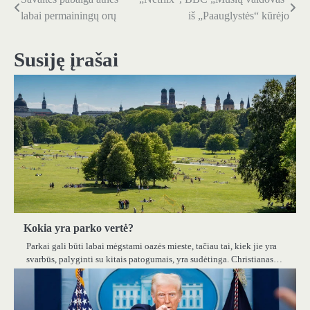
Navigacija
labai permainingų orų
iš „Paauglystės“ kūrėjo
tarp
įrašų
Susiję įrašai
Kokia yra parko vertė?
Parkai gali būti labai mėgstami oazės mieste, tačiau tai, kiek jie yra
svarbūs, palyginti su kitais patogumais, yra sudėtinga. Christianas…