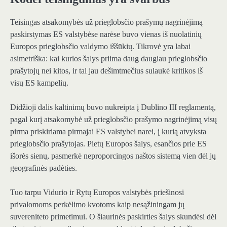
Teisingas atsakomybės už prieglobsčio prašymų nagrinėjimą
paskirstymas ES valstybėse narėse buvo vienas iš nuolatinių
Europos prieglobsčio valdymo iššūkių. Tikrovė yra labai
asimetriška: kai kurios šalys priima daug daugiau prieglobsčio
prašytojų nei kitos, ir tai jau dešimtmečius sulaukė kritikos iš
visų ES kampelių.
Didžioji dalis kaltinimų buvo nukreipta į Dublino III reglamentą,
pagal kurį atsakomybė už prieglobsčio prašymo nagrinėjimą visų
pirma priskiriama pirmajai ES valstybei narei, į kurią atvyksta
prieglobsčio prašytojas. Pietų Europos šalys, esančios prie ES
išorės sienų, pasmerkė neproporcingos naštos sistemą vien dėl jų
geografinės padėties.
Tuo tarpu Vidurio ir Rytų Europos valstybės priešinosi
privalomoms perkėlimo kvotoms kaip nesąžiningam jų
suvereniteto primetimui. O šiaurinės paskirties šalys skundėsi dėl