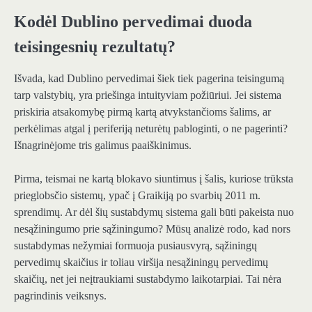
Kodėl Dublino pervedimai duoda
teisingesnių rezultatų?
Išvada, kad Dublino pervedimai šiek tiek pagerina teisingumą
tarp valstybių, yra priešinga intuityviam požiūriui. Jei sistema
priskiria atsakomybę pirmą kartą atvykstančioms šalims, ar
perkėlimas atgal į periferiją neturėtų pabloginti, o ne pagerinti?
Išnagrinėjome tris galimus paaiškinimus.
Pirma, teismai ne kartą blokavo siuntimus į šalis, kuriose trūksta
prieglobsčio sistemų, ypač į Graikiją po svarbių 2011 m.
sprendimų. Ar dėl šių sustabdymų sistema gali būti pakeista nuo
nesąžiningumo prie sąžiningumo? Mūsų analizė rodo, kad nors
sustabdymas nežymiai formuoja pusiausvyrą, sąžiningų
pervedimų skaičius ir toliau viršija nesąžiningų pervedimų
skaičių, net jei neįtraukiami sustabdymo laikotarpiai. Tai nėra
pagrindinis veiksnys.