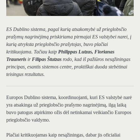
ES Dublino sistema, pagal kurią atsakomybė už prieglobsčio
prašymų nagrinėjimą priskiriama pirmajai ES valstybei narei, į
kurią atvyksta prieglobsčio prašytojas, buvo plačiai
kritikuojama. Tačiau kaip
Philippas Lutzas, Florianas
Trauneris
ir
Filipas Štutzas
rodo, kad iš pažiūros nesąžiningas
principas, esantis sistemos centre, praktiškai duoda stebėtinai
teisingus rezultatus.
Europos Dublino sistema, koordinuojanti, kuri ES valstybė narė
yra atsakinga už prieglobsčio prašymo nagrinėjimą, ilgą laiką
buvo patogus atpirkimo ožis dėl netinkamai veikiančio Europos
prieglobsčio valdymo.
Plačiai kritikuojamas kaip nesąžiningas, dabar jis oficialiai