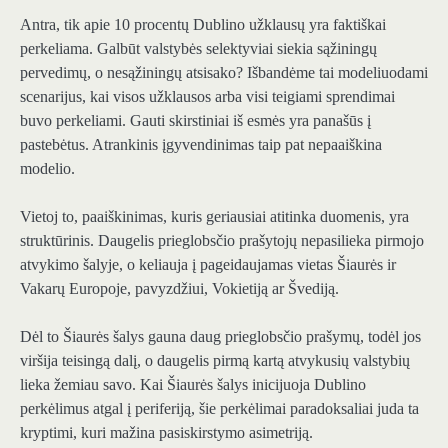
Antra, tik apie 10 procentų Dublino užklausų yra faktiškai
perkeliama. Galbūt valstybės selektyviai siekia sąžiningų
pervedimų, o nesąžiningų atsisako? Išbandėme tai modeliuodami
scenarijus, kai visos užklausos arba visi teigiami sprendimai
buvo perkeliami. Gauti skirstiniai iš esmės yra panašūs į
pastebėtus. Atrankinis įgyvendinimas taip pat nepaaiškina
modelio.
Vietoj to, paaiškinimas, kuris geriausiai atitinka duomenis, yra
struktūrinis. Daugelis prieglobsčio prašytojų nepasilieka pirmojo
atvykimo šalyje, o keliauja į pageidaujamas vietas Šiaurės ir
Vakarų Europoje, pavyzdžiui, Vokietiją ar Švediją.
Dėl to Šiaurės šalys gauna daug prieglobsčio prašymų, todėl jos
viršija teisingą dalį, o daugelis pirmą kartą atvykusių valstybių
lieka žemiau savo. Kai Šiaurės šalys inicijuoja Dublino
perkėlimus atgal į periferiją, šie perkėlimai paradoksaliai juda ta
kryptimi, kuri mažina pasiskirstymo asimetriją.