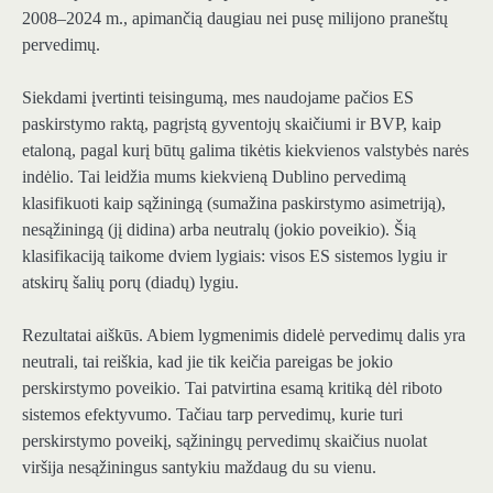
2008–2024 m., apimančią daugiau nei pusę milijono praneštų
pervedimų.
Siekdami įvertinti teisingumą, mes naudojame pačios ES
paskirstymo raktą, pagrįstą gyventojų skaičiumi ir BVP, kaip
etaloną, pagal kurį būtų galima tikėtis kiekvienos valstybės narės
indėlio. Tai leidžia mums kiekvieną Dublino pervedimą
klasifikuoti kaip sąžiningą (sumažina paskirstymo asimetriją),
nesąžiningą (jį didina) arba neutralų (jokio poveikio). Šią
klasifikaciją taikome dviem lygiais: visos ES sistemos lygiu ir
atskirų šalių porų (diadų) lygiu.
Rezultatai aiškūs. Abiem lygmenimis didelė pervedimų dalis yra
neutrali, tai reiškia, kad jie tik keičia pareigas be jokio
perskirstymo poveikio. Tai patvirtina esamą kritiką dėl riboto
sistemos efektyvumo. Tačiau tarp pervedimų, kurie turi
perskirstymo poveikį, sąžiningų pervedimų skaičius nuolat
viršija nesąžiningus santykiu maždaug du su vienu.