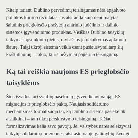
Kitaip tariant, Dublino pervedimų teisingumas nėra apgalvoto
politikos kūrimo rezultatas. Jis atsiranda kaip nenumatytas
šalutinis prieglobsčio prašytojų antrinio judėjimo ir dalinio
sistemos įgyvendinimo produktas. Visiškas Dublino taisyklių
taikymas apsunkintų pietus, o visiškas jų netaikymas apkrautų
šiaurę. Taigi tikroji sistema veikia esant pusiausvyrai tarp šių
kraštutinumų – tokio, kuris nežymiai pagerina teisingumą.
Ką tai reiškia naujoms ES prieglobsčio
taisyklėms
Šios išvados turi svarbių pasekmių įgyvendinant naująjį ES
migracijos ir prieglobsčio paktą. Naujasis solidarumo
mechanizmas formalizuoja tai, ką Dublino sistema pasiekė tik
atsitiktinai – tam tikrą perskirstymo teisingumą. Tačiau
formalizavimas kelia savo pavojų. Jei valstybės narės selektyviai
taikytų solidarumo priemones, atsirastų naujų galimybių išvengti