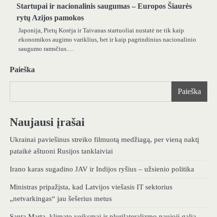
Startupai ir nacionalinis saugumas – Europos Šiaurės
rytų Azijos pamokos
Japonija, Pietų Korėja ir Taivanas startuoliai nustatė ne tik kaip
ekonomikos augimo variklius, bet ir kaip pagrindinius nacionalinio
saugumo ramsčius.…
Paieška
Paieška
Naujausi įrašai
Ukrainai paviešinus streiko filmuotą medžiagą, per vieną naktį
pataikė aštuoni Rusijos tanklaiviai
Irano karas sugadino JAV ir Indijos ryšius – užsienio politika
Ministras pripažįsta, kad Latvijos viešasis IT sektorius
„netvarkingas“ jau šešerius metus
Santa Marta, klimato veiksmai ir plurilateralizmo naujoji galia