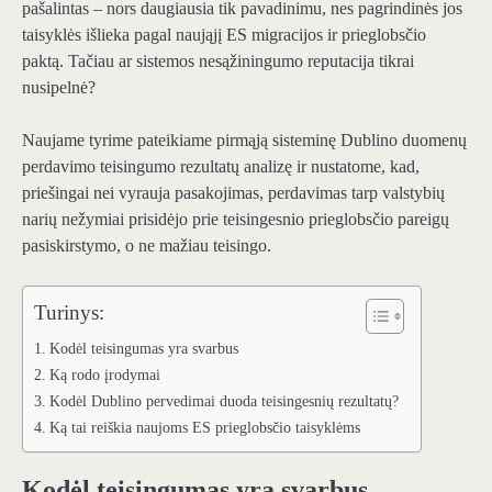
pašalintas – nors daugiausia tik pavadinimu, nes pagrindinės jos
taisyklės išlieka pagal naująjį ES migracijos ir prieglobsčio
paktą. Tačiau ar sistemos nesąžiningumo reputacija tikrai
nusipelnė?
Naujame tyrime pateikiame pirmąją sisteminę Dublino duomenų
perdavimo teisingumo rezultatų analizę ir nustatome, kad,
priešingai nei vyrauja pasakojimas, perdavimas tarp valstybių
narių nežymiai prisidėjo prie teisingesnio prieglobsčio pareigų
pasiskirstymo, o ne mažiau teisingo.
Turinys:
Kodėl teisingumas yra svarbus
Ką rodo įrodymai
Kodėl Dublino pervedimai duoda teisingesnių rezultatų?
Ką tai reiškia naujoms ES prieglobsčio taisyklėms
Kodėl teisingumas yra svarbus