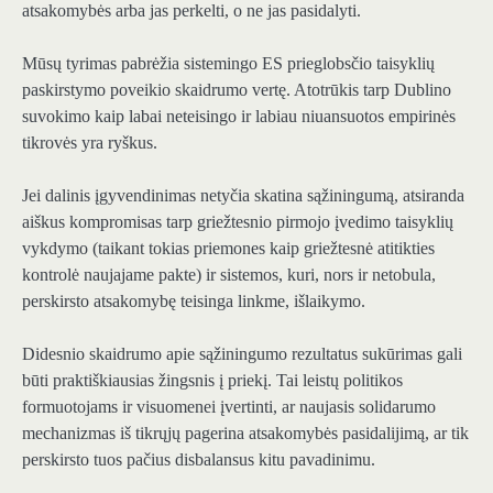
atsakomybės arba jas perkelti, o ne jas pasidalyti.
Mūsų tyrimas pabrėžia sistemingo ES prieglobsčio taisyklių
paskirstymo poveikio skaidrumo vertę. Atotrūkis tarp Dublino
suvokimo kaip labai neteisingo ir labiau niuansuotos empirinės
tikrovės yra ryškus.
Jei dalinis įgyvendinimas netyčia skatina sąžiningumą, atsiranda
aiškus kompromisas tarp griežtesnio pirmojo įvedimo taisyklių
vykdymo (taikant tokias priemones kaip griežtesnė atitikties
kontrolė naujajame pakte) ir sistemos, kuri, nors ir netobula,
perskirsto atsakomybę teisinga linkme, išlaikymo.
Didesnio skaidrumo apie sąžiningumo rezultatus sukūrimas gali
būti praktiškiausias žingsnis į priekį. Tai leistų politikos
formuotojams ir visuomenei įvertinti, ar naujasis solidarumo
mechanizmas iš tikrųjų pagerina atsakomybės pasidalijimą, ar tik
perskirsto tuos pačius disbalansus kitu pavadinimu.