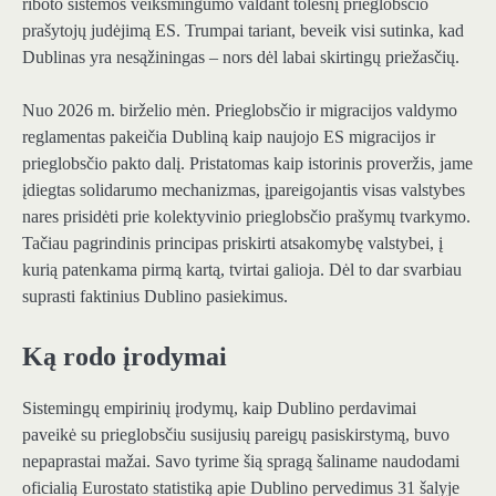
riboto sistemos veiksmingumo valdant tolesnį prieglobsčio
prašytojų judėjimą ES. Trumpai tariant, beveik visi sutinka, kad
Dublinas yra nesąžiningas – nors dėl labai skirtingų priežasčių.
Nuo 2026 m. birželio mėn. Prieglobsčio ir migracijos valdymo
reglamentas pakeičia Dubliną kaip naujojo ES migracijos ir
prieglobsčio pakto dalį. Pristatomas kaip istorinis proveržis, jame
įdiegtas solidarumo mechanizmas, įpareigojantis visas valstybes
nares prisidėti prie kolektyvinio prieglobsčio prašymų tvarkymo.
Tačiau pagrindinis principas priskirti atsakomybę valstybei, į
kurią patenkama pirmą kartą, tvirtai galioja. Dėl to dar svarbiau
suprasti faktinius Dublino pasiekimus.
Ką rodo įrodymai
Sistemingų empirinių įrodymų, kaip Dublino perdavimai
paveikė su prieglobsčiu susijusių pareigų pasiskirstymą, buvo
nepaprastai mažai. Savo tyrime šią spragą šaliname naudodami
oficialią Eurostato statistiką apie Dublino pervedimus 31 šalyje