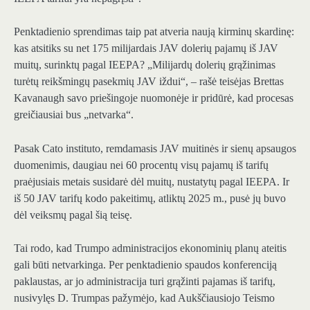
Penktadienio sprendimas taip pat atveria naują kirminų skardinę:
kas atsitiks su net 175 milijardais JAV dolerių pajamų iš JAV
muitų, surinktų pagal IEEPA? „Milijardų dolerių grąžinimas
turėtų reikšmingų pasekmių JAV iždui“, – rašė teisėjas Brettas
Kavanaugh savo priešingoje nuomonėje ir pridūrė, kad procesas
greičiausiai bus „netvarka“.
Pasak Cato instituto, remdamasis JAV muitinės ir sienų apsaugos
duomenimis, daugiau nei 60 procentų visų pajamų iš tarifų
praėjusiais metais susidarė dėl muitų, nustatytų pagal IEEPA. Ir
iš 50 JAV tarifų kodo pakeitimų, atliktų 2025 m., pusė jų buvo
dėl veiksmų pagal šią teisę.
Tai rodo, kad Trumpo administracijos ekonominių planų ateitis
gali būti netvarkinga. Per penktadienio spaudos konferenciją
paklaustas, ar jo administracija turi grąžinti pajamas iš tarifų,
nusivylęs D. Trumpas pažymėjo, kad Aukščiausiojo Teismo