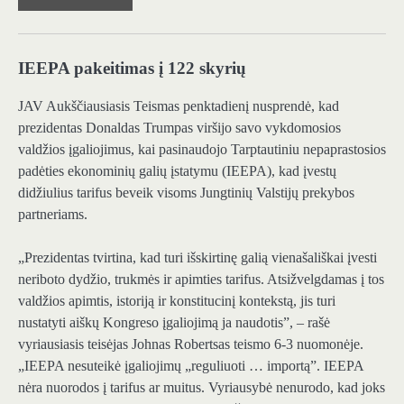
IEEPA pakeitimas į 122 skyrių
JAV Aukščiausiasis Teismas penktadienį nusprendė, kad
prezidentas Donaldas Trumpas viršijo savo vykdomosios
valdžios įgaliojimus, kai pasinaudojo Tarptautiniu nepaprastosios
padėties ekonominių galių įstatymu (IEEPA), kad įvestų
didžiulius tarifus beveik visoms Jungtinių Valstijų prekybos
partneriams.
„Prezidentas tvirtina, kad turi išskirtinę galią vienašališkai įvesti
neriboto dydžio, trukmės ir apimties tarifus. Atsižvelgdamas į tos
valdžios apimtis, istoriją ir konstitucinį kontekstą, jis turi
nustatyti aiškų Kongreso įgaliojimą ja naudotis”, – rašė
vyriausiasis teisėjas Johnas Robertsas teismo 6-3 nuomonėje.
„IEEPA nesuteikė įgaliojimų „reguliuoti … importą”. IEEPA
nėra nuorodos į tarifus ar muitus. Vyriausybė nenurodo, kad joks