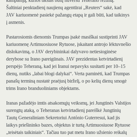
kampaniją, kurios tikslas būtų nuversti Teherano režimą.
Šaltiniai penktadienį naujienų agentūrai „Reuters“ sakė, kad
JAV kariuomenė pasiekė pažangų etapą ir gali būti, kad taikinys
į asmenis.
Pastarosiomis dienomis Trumpas įsakė masiškai sustiprinti JAV
kariuomenę Artimuosiuose Rytuose, įskaitant antrojo lėktuvnešio
dislokavimą, o JAV derybininkai dalyvavo netiesioginėse
derybose su Irano pareigūnais. JAV prezidentas ketvirtadienį
perspėjo Teheraną, kad jei Iranui nepavyks susitarti per 10–15
dienų, nutiks „labai blogi dalykai“. Verta paminėti, kad Trumpas
panašų terminą nustatė praėjusį birželį, o po kelių dienų smogė
trims Irano branduoliniams objektams.
Iranas pažadėjo imtis atsakomųjų veiksmų, jei Jungtinės Valstijos
surengtų ataką, o Teheranas ketvirtadienį pareiškė Jungtinių
Tautų Generaliniam Sekretoriui António Guterresui, kad jis
laikys priešininko bazes, objektus ir turtą Artimuosiuose Rytuose
„teisėtais taikiniais“. Tačiau tuo pat metu Irano užsienio reikalų