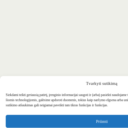
Tvarkyti sutikimą
Siekdami teikti geriausią patirtį, įrenginio informacijai saugoti ir (arba) pasiekti naudojame
šiomis technologijomis, galėsime apdoroti duomenis, tokius kaip naršymo elgsena arba uni
sutikimo atšaukimas gali neigiamai paveikti tam tikras funkcijas ir funkcijas.
Priimti