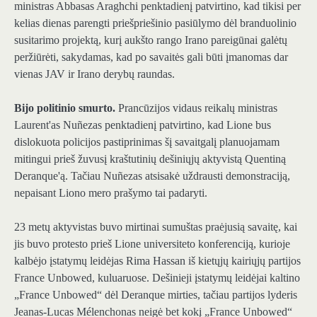
ministras Abbasas Araghchi penktadienį patvirtino, kad tikisi per
kelias dienas parengti priešpriešinio pasiūlymo dėl branduolinio
susitarimo projektą, kurį aukšto rango Irano pareigūnai galėtų
peržiūrėti, sakydamas, kad po savaitės gali būti įmanomas dar
vienas JAV ir Irano derybų raundas.
Bijo politinio smurto.
Prancūzijos vidaus reikalų ministras
Laurent'as Nuñezas penktadienį patvirtino, kad Lione bus
dislokuota policijos pastiprinimas šį savaitgalį planuojamam
mitingui prieš žuvusį kraštutinių dešiniųjų aktyvistą Quentiną
Deranque'ą. Tačiau Nuñezas atsisakė uždrausti demonstraciją,
nepaisant Liono mero prašymo tai padaryti.
23 metų aktyvistas buvo mirtinai sumuštas praėjusią savaitę, kai
jis buvo protesto prieš Lione universiteto konferenciją, kurioje
kalbėjo įstatymų leidėjas Rima Hassan iš kietųjų kairiųjų partijos
France Unbowed, kuluaruose. Dešinieji įstatymų leidėjai kaltino
„France Unbowed“ dėl Deranque mirties, tačiau partijos lyderis
Jeanas-Lucas Mélenchonas neigė bet kokį „France Unbowed“