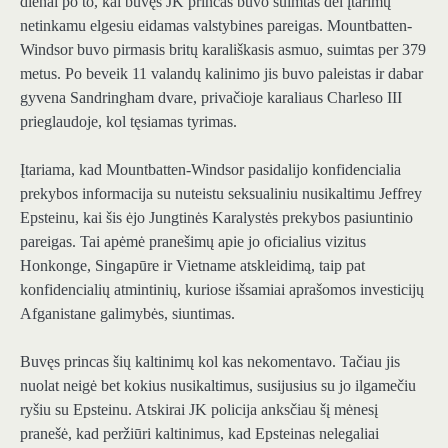
dienai po to, kai buvęs JK princas buvo suimtas dėl įtarimų
netinkamu elgesiu eidamas valstybines pareigas. Mountbatten-
Windsor buvo pirmasis britų karališkasis asmuo, suimtas per 379
metus. Po beveik 11 valandų kalinimo jis buvo paleistas ir dabar
gyvena Sandringham dvare, privačioje karaliaus Charleso III
prieglaudoje, kol tęsiamas tyrimas.
Įtariama, kad Mountbatten-Windsor pasidalijo konfidencialia
prekybos informacija su nuteistu seksualiniu nusikaltimu Jeffrey
Epsteinu, kai šis ėjo Jungtinės Karalystės prekybos pasiuntinio
pareigas. Tai apėmė pranešimų apie jo oficialius vizitus
Honkonge, Singapūre ir Vietname atskleidimą, taip pat
konfidencialių atmintinių, kuriose išsamiai aprašomos investicijų
Afganistane galimybės, siuntimas.
Buvęs princas šių kaltinimų kol kas nekomentavo. Tačiau jis
nuolat neigė bet kokius nusikaltimus, susijusius su jo ilgamečiu
ryšiu su Epsteinu. Atskirai JK policija anksčiau šį mėnesį
pranešė, kad peržiūri kaltinimus, kad Epsteinas nelegaliai