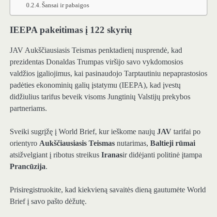
Šansai ir pabaigos
IEEPA pakeitimas į 122 skyrių
JAV Aukščiausiasis Teismas penktadienį nusprendė, kad
prezidentas Donaldas Trumpas viršijo savo vykdomosios
valdžios įgaliojimus, kai pasinaudojo Tarptautiniu nepaprastosios
padėties ekonominių galių įstatymu (IEEPA), kad įvestų
didžiulius tarifus beveik visoms Jungtinių Valstijų prekybos
partneriams.
Sveiki sugrįžę į World Brief, kur ieškome naujų
JAV
tarifai po
orientyro
Aukščiausiasis Teismas
nutarimas,
Baltieji rūmai
atsižvelgiant į ribotus streikus
Iranas
ir didėjanti politinė įtampa
Prancūzija
.
Prisiregistruokite, kad kiekvieną savaitės dieną gautumėte World
Brief į savo pašto dėžutę.