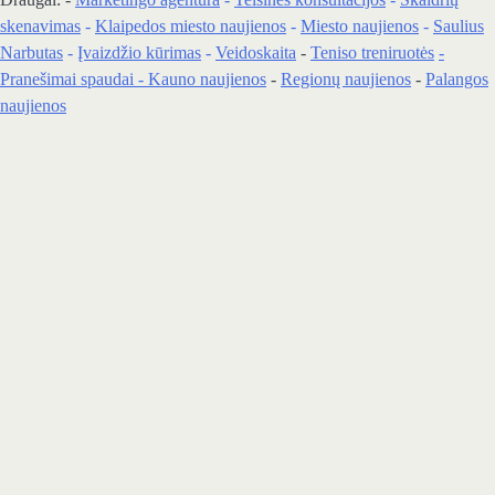
skenavimas
-
Klaipedos miesto naujienos
-
Miesto naujienos
-
Saulius
Narbutas
-
Įvaizdžio kūrimas
-
Veidoskaita
-
Teniso treniruotės
-
Pranešimai spaudai -
Kauno naujienos
-
Regionų naujienos
-
Palangos
naujienos