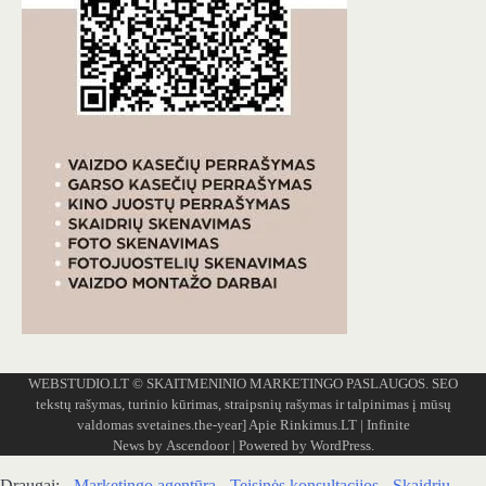
WEBSTUDIO.LT
© SKAITMENINIO MARKETINGO PASLAUGOS. SEO
tekstų rašymas, turinio kūrimas, straipsnių rašymas ir talpinimas į mūsų
valdomas svetaines.the-year]
Apie Rinkimus.LT
| Infinite
News by
Ascendoor
| Powered by
WordPress
.
Draugai: -
Marketingo agentūra
-
Teisinės konsultacijos
-
Skaidrių