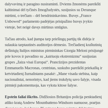
dalyvavimą ir paragino nusiraminti. Dviems žmonėms pareikšti
kaltinimai dėl tyčinės žmogžudystės, susijusios su Deranque
mirtimi, o trečiam – dėl bendrininkavimo. Buvęs „France
Unbowed“ parlamento padėjėjas prisipažino buvęs įvykio
vietoje, bet neigė davęs mirtinus smūgius.
Tačiau atrodo, kad įtampa tarp priešingų partijų tik didėja ir
sulaukia tarptautinės auditorijos dėmesio. Trečiadienį kraštutinių
dešiniųjų Italijos ministras pirmininkas Giorgia Meloni prisijungė
prie kovos ir pavadino su „kairiuoju ekstremizmu“ susijusias
grupes „žaiza visai Europai“. Prancūzijos prezidentas
Emmanuelis Macronas, centristas, suskubo pareikšti priekaištą ir
ketvirtadienį žurnalistams pasakė: „Mane visada stebina, kaip
nacionalistai, nenorintys, kad jiems trukdytų savo šalyje, visada
pirmieji pakomentuoja, kas vyksta kitose šalyse.
Epstein failai iškrito.
Didžiosios Britanijos policija penktadienį
atliko kratą Andrew Mountbatteno-Windsoro namuose, praėjus