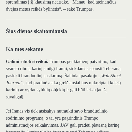
sprendimas į šį klausimą neatsakė. „Manau, kad ateinančius
dvejus metus reikės bylinėtis“, – sakė Trumpas.
Šios dienos skaitomiausia
Ką mes sekame
Galimi riboti streikai.
Trumpas penktadienį patvirtino, kad
svarsto ribotą karinį smūgį Iranui, siekdamas spausti Teheraną
pasiekti branduolinį susitarimą. Šaltiniai pasakojo
„Wall Street
Journal“.
kad pradinė ataka greičiausiai bus nukreipta į keletą
karinių ar vyriausybinių objektų ir gali būti leista jau šį
savaitgalį.
Jei Iranas vis tiek atsisakys nutraukti savo branduolinio
sodrinimo programą, o tai yra pagrindinis Trumpo
administracijos reikalavimas, JAV gali pradėti platesnę karinę