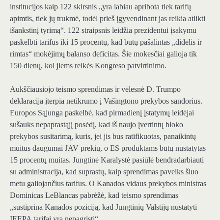
institucijos kaip 122 skirsnis „yra labiau apribota tiek tarifų
apimtis, tiek jų trukmė, todėl prieš įgyvendinant jas reikia atlikti
išankstinį tyrimą“. 122 straipsnis leidžia prezidentui įsakymu
paskelbti tarifus iki 15 procentų, kad būtų pašalintas „didelis ir
rimtas“ mokėjimų balanso deficitas. Šie mokesčiai galioja tik
150 dienų, kol jiems reikės Kongreso patvirtinimo.
Aukščiausiojo teismo sprendimas ir vėlesnė D. Trumpo
deklaracija įterpia netikrumo į Vašingtono prekybos sandorius.
Europos Sąjunga paskelbė, kad pirmadienį įstatymų leidėjai
sušauks nepaprastąjį posėdį, kad iš naujo įvertintų bloko
prekybos susitarimą, kuris, jei jis bus ratifikuotas, panaikintų
muitus daugumai JAV prekių, o ES produktams būtų nustatytas
15 procentų muitas. Jungtinė Karalystė pasiūlė bendradarbiauti
su administracija, kad suprastų, kaip sprendimas paveiks šiuo
metu galiojančius tarifus. O Kanados vidaus prekybos ministras
Dominicas LeBlancas pabrėžė, kad teismo sprendimas
„sustiprina Kanados poziciją, kad Jungtinių Valstijų nustatyti
IEEPA tarifai yra nepagrįsti“.