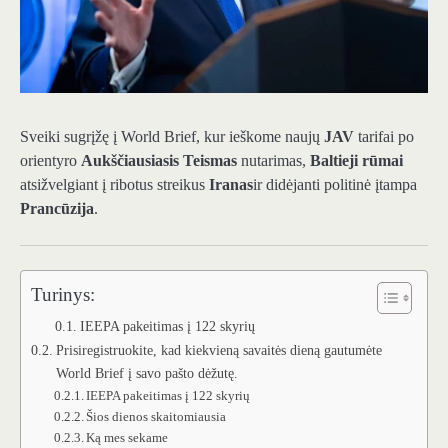
Sveiki sugrįžę į World Brief, kur ieškome naujų
JAV
tarifai po
orientyro
Aukščiausiasis Teismas
nutarimas,
Baltieji rūmai
atsižvelgiant į ribotus streikus
Iranas
ir didėjanti politinė įtampa
Prancūzija
.
Turinys:
IEEPA pakeitimas į 122 skyrių
Prisiregistruokite, kad kiekvieną savaitės dieną gautumėte
World Brief į savo pašto dėžutę.
IEEPA pakeitimas į 122 skyrių
Šios dienos skaitomiausia
Ką mes sekame