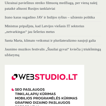
Ukrainai paviešinus streiko filmuotą medžiagą, per vieną naktį
pataikė aštuoni Rusijos tanklaiviai
Irano karas sugadino JAV ir Indijos ryšius – užsienio politika
Ministras pripažįsta, kad Latvijos viešasis IT sektorius
„netvarkingas“ jau šešerius metus
Santa Marta, klimato veiksmai ir plurilateralizmo naujoji galia
Jaunimo muzikos festivalis „Šiauliai gyvai“ kviečia į triukšmingą
uždarymą