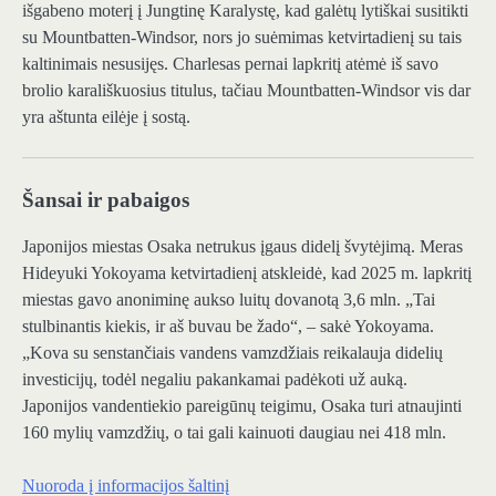
išgabeno moterį į Jungtinę Karalystę, kad galėtų lytiškai susitikti
su Mountbatten-Windsor, nors jo suėmimas ketvirtadienį su tais
kaltinimais nesusijęs. Charlesas pernai lapkritį atėmė iš savo
brolio karališkuosius titulus, tačiau Mountbatten-Windsor vis dar
yra aštunta eilėje į sostą.
Šansai ir pabaigos
Japonijos miestas Osaka netrukus įgaus didelį švytėjimą. Meras
Hideyuki Yokoyama ketvirtadienį atskleidė, kad 2025 m. lapkritį
miestas gavo anoniminę aukso luitų dovanotą 3,6 mln. „Tai
stulbinantis kiekis, ir aš buvau be žado“, – sakė Yokoyama.
„Kova su senstančiais vandens vamzdžiais reikalauja didelių
investicijų, todėl negaliu pakankamai padėkoti už auką.
Japonijos vandentiekio pareigūnų teigimu, Osaka turi atnaujinti
160 mylių vamzdžių, o tai gali kainuoti daugiau nei 418 mln.
Nuoroda į informacijos šaltinį