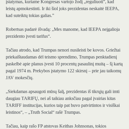
įstatymas, kuriame Kongresas vartojo žodį „reguliuoti”, kad
leistų apmokestinti. Ir iki šiol joks prezidentas neskaitė IEEPA,
kad suteiktų tokias galias.”
Robertsas padarė išvadą: „Mes manome, kad IEEPA neįgalioja
prezidento įvesti tarifus“.
Tačiau atrodo, kad Trumpas nenori nusileisti be kovos. Griežtai
priekaištaudamas dėl teismo sprendimo, Trumpas penktadienį
paskelbė apie planus įvesti 10 procentų pasaulinį muitą – šį kartą
pagal 1974 m. Prekybos įstatymo 122 skirsnį – prie jau taikomų
JAV mokesčių.
„Siekdamas apsaugoti mūsų šalį, prezidentas iš tikrųjų gali imti
daugiau TARIFŲ, nei aš taikiau anksčiau pagal įvairias kitas
TARIFF institucijas, kurios taip pat buvo patvirtintos ir visiškai
leistinos“, – „Truth Social“ rašė Trumpas.
Tačiau, kaip rašo FP atstovas Keithas Johnsonas, tokios