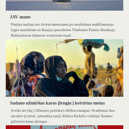
JAV mano
Praėjus mažiau nei dviem mėnesiams po nuoširdaus aukščiausiojo
lygio susitikimo su Rusijos prezidentu Vladimiru Putinu Aliaskoje,
Baltuosiuose rūmuose svarstoma siųsti…
Sudano užmirštas karas įžengia į ketvirtus metus
Sveiki atvykę į Užsienio politika's Afrikos trumpas. Svarbiausi šios
savaitės įvykiai: įsitraukia nauji Afrikos Kyšulio veikėjai Sudano
pilietinis karas įžengus…