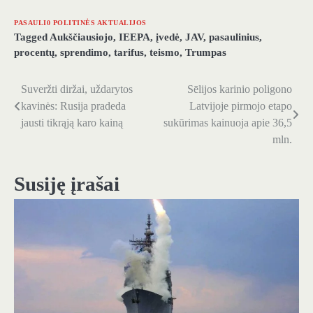
PASAULI0 POLITINĖS AKTUALIJOS
Tagged
Aukščiausiojo
,
IEEPA
,
įvedė
,
JAV
,
pasaulinius
,
procentų
,
sprendimo
,
tarifus
,
teismo
,
Trumpas
Suveržti diržai, uždarytos
Sēlijos karinio poligono
Navigacija
kavinės: Rusija pradeda
Latvijoje pirmojo etapo
tarp
jausti tikrąją karo kainą
sukūrimas kainuoja apie 36,5
mln.
įrašų
Susiję įrašai