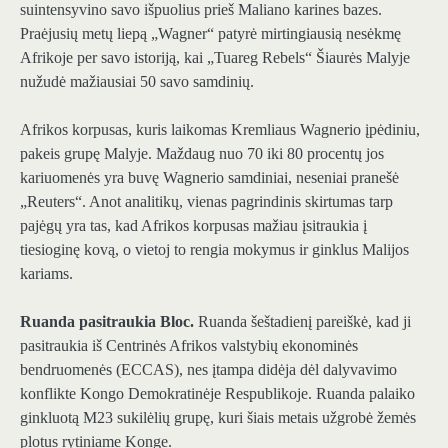
suintensyvino savo išpuolius prieš Maliano karines bazes.
Praėjusių metų liepą „Wagner“ patyrė mirtingiausią nesėkmę
Afrikoje per savo istoriją, kai „Tuareg Rebels“ Šiaurės Malyje
nužudė mažiausiai 50 savo samdinių.
Afrikos korpusas, kuris laikomas Kremliaus Wagnerio įpėdiniu,
pakeis grupę Malyje. Maždaug nuo 70 iki 80 procentų jos
kariuomenės yra buvę Wagnerio samdiniai, neseniai pranešė
„Reuters“. Anot analitikų, vienas pagrindinis skirtumas tarp
pajėgų yra tas, kad Afrikos korpusas mažiau įsitraukia į
tiesioginę kovą, o vietoj to rengia mokymus ir ginklus Malijos
kariams.
Ruanda pasitraukia Bloc.
Ruanda šeštadienį pareiškė, kad ji
pasitraukia iš Centrinės Afrikos valstybių ekonominės
bendruomenės (ECCAS), nes įtampa didėja dėl dalyvavimo
konflikte Kongo Demokratinėje Respublikoje. Ruanda palaiko
ginkluotą M23 sukilėlių grupę, kuri šiais metais užgrobė žemės
plotus rytiniame Konge.