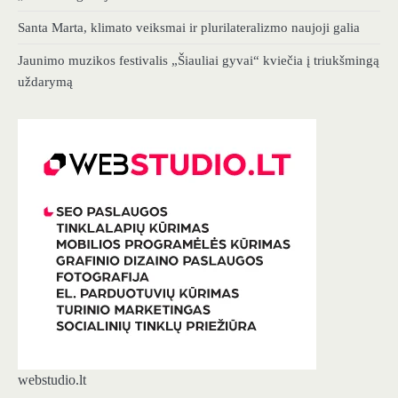
Santa Marta, klimato veiksmai ir plurilateralizmo naujoji galia
Jaunimo muzikos festivalis „Šiauliai gyvai“ kviečia į triukšmingą
uždarymą
webstudio.lt