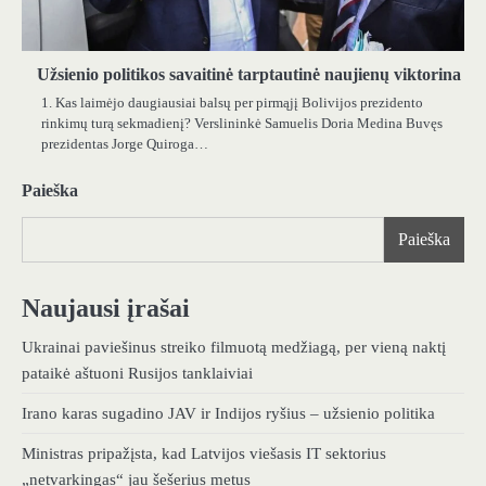
Užsienio politikos savaitinė tarptautinė naujienų viktorina
1. Kas laimėjo daugiausiai balsų per pirmąjį Bolivijos prezidento
rinkimų turą sekmadienį? Verslininkė Samuelis Doria Medina Buvęs
prezidentas Jorge Quiroga…
Paieška
Paieška
Naujausi įrašai
Ukrainai paviešinus streiko filmuotą medžiagą, per vieną naktį
pataikė aštuoni Rusijos tanklaiviai
Irano karas sugadino JAV ir Indijos ryšius – užsienio politika
Ministras pripažįsta, kad Latvijos viešasis IT sektorius
„netvarkingas“ jau šešerius metus