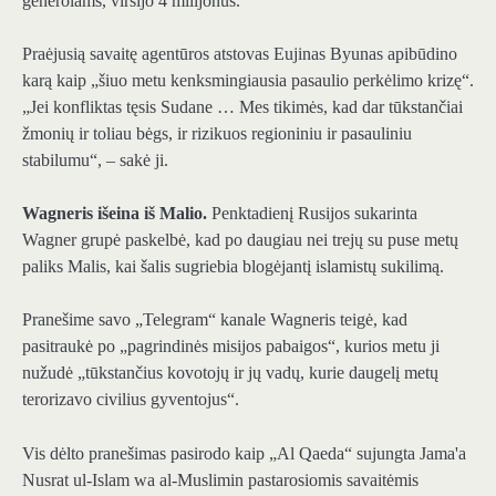
generolams, viršijo 4 milijonus.
Praėjusią savaitę agentūros atstovas Eujinas Byunas apibūdino
karą kaip „šiuo metu kenksmingiausia pasaulio perkėlimo krizę“.
„Jei konfliktas tęsis Sudane … Mes tikimės, kad dar tūkstančiai
žmonių ir toliau bėgs, ir rizikuos regioniniu ir pasauliniu
stabilumu“, – sakė ji.
Wagneris išeina iš Malio.
Penktadienį Rusijos sukarinta
Wagner grupė paskelbė, kad po daugiau nei trejų su puse metų
paliks Malis, kai šalis sugriebia blogėjantį islamistų sukilimą.
Pranešime savo „Telegram“ kanale Wagneris teigė, kad
pasitraukė po „pagrindinės misijos pabaigos“, kurios metu ji
nužudė „tūkstančius kovotojų ir jų vadų, kurie daugelį metų
terorizavo civilius gyventojus“.
Vis dėlto pranešimas pasirodo kaip „Al Qaeda“ sujungta Jama'a
Nusrat ul-Islam wa al-Muslimin pastarosiomis savaitėmis