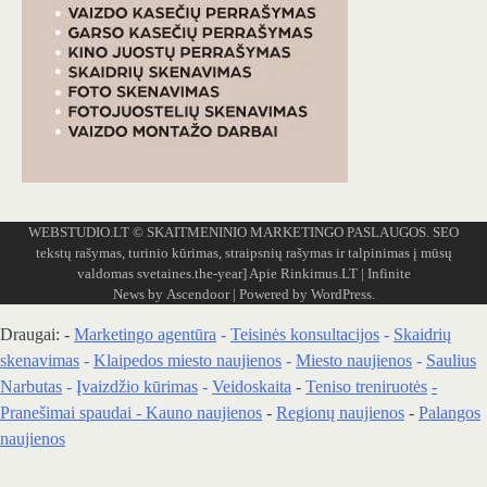
WEBSTUDIO.LT
© SKAITMENINIO MARKETINGO PASLAUGOS. SEO
tekstų rašymas, turinio kūrimas, straipsnių rašymas ir talpinimas į mūsų
valdomas svetaines.the-year]
Apie Rinkimus.LT
| Infinite
News by
Ascendoor
| Powered by
WordPress
.
Draugai: -
Marketingo agentūra
-
Teisinės konsultacijos
-
Skaidrių
skenavimas
-
Klaipedos miesto naujienos
-
Miesto naujienos
-
Saulius
Narbutas
-
Įvaizdžio kūrimas
-
Veidoskaita
-
Teniso treniruotės
-
Pranešimai spaudai -
Kauno naujienos
-
Regionų naujienos
-
Palangos
naujienos