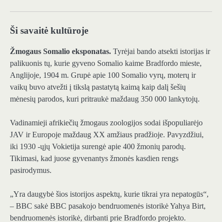
Ši savaitė kultūroje
Žmogaus Somalio eksponatas.
Tyrėjai bando atsekti istorijas ir
palikuonis tų, kurie gyveno Somalio kaime Bradfordo mieste,
Anglijoje, 1904 m. Grupė apie 100 Somalio vyrų, moterų ir
vaikų buvo atvežti į tikslą pastatytą kaimą kaip dalį šešių
mėnesių parodos, kuri pritraukė maždaug 350 000 lankytojų.
Vadinamieji afrikiečių žmogaus zoologijos sodai išpopuliarėjo
JAV ir Europoje maždaug XX amžiaus pradžioje. Pavyzdžiui,
iki 1930 -ųjų Vokietija surengė apie 400 žmonių parodų.
Tikimasi, kad juose gyvenantys žmonės kasdien rengs
pasirodymus.
„Yra daugybė šios istorijos aspektų, kurie tikrai yra nepatogūs“,
– BBC sakė BBC pasakojo bendruomenės istorikė Yahya Birt,
bendruomenės istorikė, dirbanti prie Bradfordo projekto.