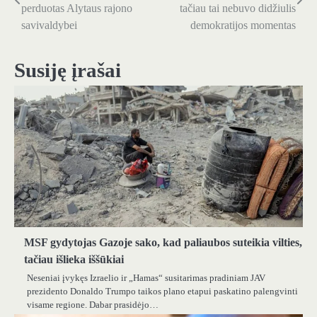
tarp
perduotas Alytaus rajono
tačiau tai nebuvo didžiulis
savivaldybei
demokratijos momentas
įrašų
Susiję įrašai
MSF gydytojas Gazoje sako, kad paliaubos suteikia vilties,
tačiau išlieka iššūkiai
Neseniai įvykęs Izraelio ir „Hamas“ susitarimas pradiniam JAV
prezidento Donaldo Trumpo taikos plano etapui paskatino palengvinti
visame regione. Dabar prasidėjo…