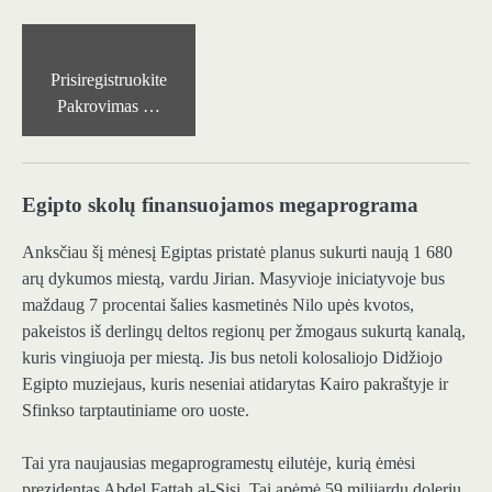
Prisiregistruokite
Pakrovimas …
Egipto skolų finansuojamos megaprograma
Anksčiau šį mėnesį Egiptas pristatė planus sukurti naują 1 680
arų dykumos miestą, vardu Jirian. Masyvioje iniciatyvoje bus
maždaug 7 procentai šalies kasmetinės Nilo upės kvotos,
pakeistos iš derlingų deltos regionų per žmogaus sukurtą kanalą,
kuris vingiuoja per miestą. Jis bus netoli kolosaliojo Didžiojo
Egipto muziejaus, kuris neseniai atidarytas Kairo pakraštyje ir
Sfinkso tarptautiniame oro uoste.
Tai yra naujausias megaprogramestų eilutėje, kurią ėmėsi
prezidentas Abdel Fattah al-Sisi. Tai apėmė 59 milijardų dolerių