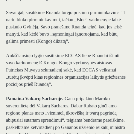
Savaitgalį susitikime Ruanda turėjo prisiimti pirmininkavimą 11
narių bloko pirmininkavimui, tačiau „Bloc“ vaidmenyje laikė
pusiaujo Gvinėją. Savo pranešime Ruanda teigė, kad jos teisė
manyti, kad kėdė buvo „sąmoningai ignoruojama, kad būtų
galima primesti (Kongo) diktatą“.
Aukščiausiojo lygio susitikime ECCAS liepė Ruandai išimti
savo kariuomenę iš Kongo. Kongo vyriausybės atstovas
Patrickas Muyaya sekmadienį sakė, kad ECCAS veiksmai
„turėtų įkvėpti kitas regionines organizacijas laikytis griežtesnės
pozicijos prieš Ruandą“.
Pamaina Vakarų Sacharoje.
Gana pripažino Maroko
suverenitetą dėl Vakarų Sacharos. Dabar Rabato ginčijamo
regiono planas mato „vienintelį tikrovišką ir tvarų pagrindą
abipusiai sutartam sprendimui“, teigiama bendrame pareiškime,
paskelbtame ketvirtadienį po Gananos užsienio reikalų ministro