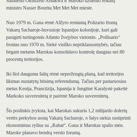
Samuelio Okudzeto Ablakwa ir Maroko užsienio reikalų
ministro Nasser Bourita Met Met Met mieste.
Nuo 1979 m. Gana rėmė Alžyro remiamą Polizario frontą
Vakarų Sacharoje-buvusioje Ispanijos kolonijoje, kuri gali
pasigirti turtingomis Atlanto žvejybos vietomis. „Pollisario“
frontas nuo 1970 m. Siekė visiško nepriklausomybės, tačiau
bėgant metams Marokas konsolidavo kontrolę daugiau nei 80
procentų teritorijos.
Iki šiol dauguma šalių rėmė neperžengtą planą, kad teritorijos
likimas nustatytų būsimą referendumą. Tačiau per pastaruosius
metus Kenija, Prancūzija, Ispanija ir Jungtinė Karalystė pakeitė
Markoko suverenitetą ir parėmė Maroko suverenitetą.
Šis poslinkis įvyksta, kai Marokas sukuria 1,2 milijardo dolerių
vertės prekybos uostą Vakarų Sacharoje, o šalys siekia sustiprinti
ekonominius ryšius su „Rabat“. Gana ir Marokas spalio mėn.
Maroke planavo bendrą verslo forumą.