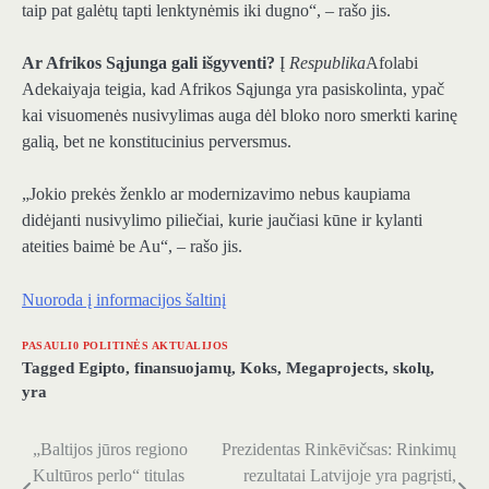
taip pat galėtų tapti lenktynėmis iki dugno“, – rašo jis.
Ar Afrikos Sąjunga gali išgyventi?
Į
Respublika
Afolabi
Adekaiyaja teigia, kad Afrikos Sąjunga yra pasiskolinta, ypač
kai visuomenės nusivylimas auga dėl bloko noro smerkti karinę
galią, bet ne konstitucinius perversmus.
„Jokio prekės ženklo ar modernizavimo nebus kaupiama
didėjanti nusivylimo piliečiai, kurie jaučiasi kūne ir kylanti
ateities baimė be Au“, – rašo jis.
Nuoroda į informacijos šaltinį
PASAULI0 POLITINĖS AKTUALIJOS
Tagged
Egipto
,
finansuojamų
,
Koks
,
Megaprojects
,
skolų
,
yra
„Baltijos jūros regiono
Prezidentas Rinkēvičsas: Rinkimų
Navigacija
Kultūros perlo“ titulas
rezultatai Latvijoje yra pagrįsti,