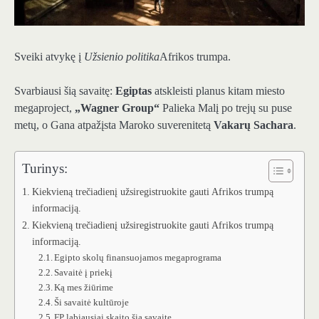
Sveiki atvykę į
Užsienio politika
Afrikos trumpa.
Svarbiausi šią savaitę:
Egiptas
atskleisti planus kitam miesto
megaproject,
„Wagner Group“
Palieka Malį po trejų su puse
metų, o Gana atpažįsta Maroko suverenitetą
Vakarų Sachara
.
Turinys:
Kiekvieną trečiadienį užsiregistruokite gauti Afrikos trumpą
informaciją.
Kiekvieną trečiadienį užsiregistruokite gauti Afrikos trumpą
informaciją.
Egipto skolų finansuojamos megaprograma
Savaitė į priekį
Ką mes žiūrime
Ši savaitė kultūroje
FP labiausiai skaito šią savaitę