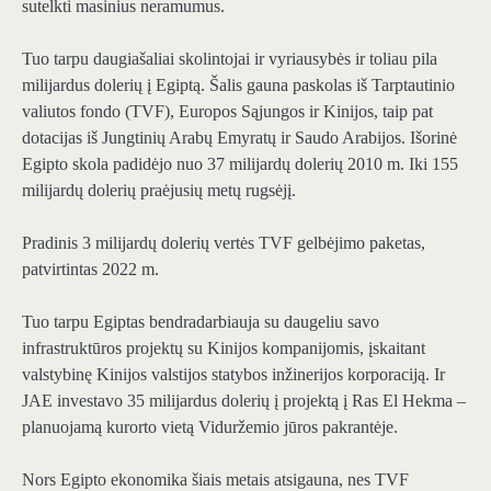
sutelkti masinius neramumus.
Tuo tarpu daugiašaliai skolintojai ir vyriausybės ir toliau pila
milijardus dolerių į Egiptą. Šalis gauna paskolas iš Tarptautinio
valiutos fondo (TVF), Europos Sąjungos ir Kinijos, taip pat
dotacijas iš Jungtinių Arabų Emyratų ir Saudo Arabijos. Išorinė
Egipto skola padidėjo nuo 37 milijardų dolerių 2010 m. Iki 155
milijardų dolerių praėjusių metų rugsėjį.
Pradinis 3 milijardų dolerių vertės TVF gelbėjimo paketas,
patvirtintas 2022 m.
Tuo tarpu Egiptas bendradarbiauja su daugeliu savo
infrastruktūros projektų su Kinijos kompanijomis, įskaitant
valstybinę Kinijos valstijos statybos inžinerijos korporaciją. Ir
JAE investavo 35 milijardus dolerių į projektą į Ras El Hekma –
planuojamą kurorto vietą Viduržemio jūros pakrantėje.
Nors Egipto ekonomika šiais metais atsigauna, nes TVF