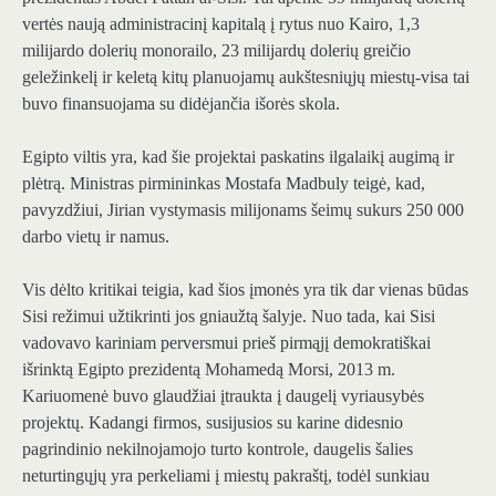
vertės naują administracinį kapitalą į rytus nuo Kairo, 1,3
milijardo dolerių monorailo, 23 milijardų dolerių greičio
geležinkelį ir keletą kitų planuojamų aukštesniųjų miestų-visa tai
buvo finansuojama su didėjančia išorės skola.
Egipto viltis yra, kad šie projektai paskatins ilgalaikį augimą ir
plėtrą. Ministras pirmininkas Mostafa Madbuly teigė, kad,
pavyzdžiui, Jirian vystymasis milijonams šeimų sukurs 250 000
darbo vietų ir namus.
Vis dėlto kritikai teigia, kad šios įmonės yra tik dar vienas būdas
Sisi režimui užtikrinti jos gniaužtą šalyje. Nuo tada, kai Sisi
vadovavo kariniam perversmui prieš pirmąjį demokratiškai
išrinktą Egipto prezidentą Mohamedą Morsi, 2013 m.
Kariuomenė buvo glaudžiai įtraukta į daugelį vyriausybės
projektų. Kadangi firmos, susijusios su karine didesnio
pagrindinio nekilnojamojo turto kontrole, daugelis šalies
neturtingųjų yra perkeliami į miestų pakraštį, todėl sunkiau