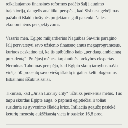
reikalaujamos finansinės reformos padėjo šalį į augimo
trajektoriją, daugelis analitikų perspėja, kad Sisi nesugebėjimas
pažaboti išlaidų tuštybės projektams gali pakenkti šalies
ekonominėms perspektyvoms.
Vasario mėn. Egipto milijardierius Naguibas Sawiris paragino
šalį persvarstyti savo užsienio finansuojamus megaprogramesus,
kuriuos paskatino tai, ką jis apibūdino kaip „per daug ambicingą
prezidentą“. Praėjusį mėnesį tarptautinės prekybos ekspertas
Nerminas Tahounas perspėjo, kad Egipto skolų tarnybos našta
viršija 50 procentų savo viešų išlaidų ir gali sukelti blogesnius
fiskalinius iššūkius šaliai.
Tikimasi, kad „Jirian Luxury City“ užtruks penkerius metus. Tuo
tarpu skurdas Egipte auga, o paprasti egiptiečiai ir toliau
susiduria su gyvenimo išlaidų krize. Infliacija gegužę pasiekė
keturių mėnesių aukščiausią vietą ir pasiekė 16,8 proc.