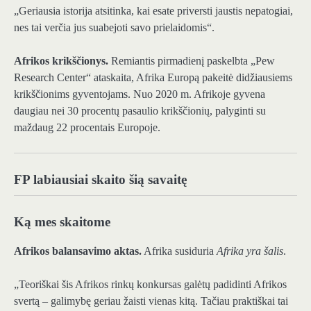
„Geriausia istorija atsitinka, kai esate priversti jaustis nepatogiai,
nes tai verčia jus suabejoti savo prielaidomis“.
Afrikos krikščionys.
Remiantis pirmadienį paskelbta „Pew
Research Center“ ataskaita, Afrika Europą pakeitė didžiausiems
krikščionims gyventojams. Nuo 2020 m. Afrikoje gyvena
daugiau nei 30 procentų pasaulio krikščionių, palyginti su
maždaug 22 procentais Europoje.
FP labiausiai skaito šią savaitę
Ką mes skaitome
Afrikos balansavimo aktas.
Afrika susiduria
Afrika yra šalis
.
„Teoriškai šis Afrikos rinkų konkursas galėtų padidinti Afrikos
svertą – galimybę geriau žaisti vienas kitą. Tačiau praktiškai tai