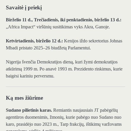
Savaitė į priekį
Birželio 11 d., Trečiadienis, iki penktadienio, birželio 13 d.:
„Africa Impact“ viršūnių susitikimas vyks Akra, Ganoje.
Ketvirtadienis, birželio 12 d.:
Kenijos iždo sekretorius Johnas
Mbadi pristato 2025–26 biudžetą Parlamentui.
Nigerija švenčia Demokratijos dieną, kuri žymi demokratijos
atkūrimą 1999 m. Po anavė 1993 m. Prezidento rinkimus, kurie
baigėsi kariniu perversmu.
Ką mes žiūrime
Sudano pilietinis karas.
Remiantis naujausiais JT pabėgėlių
agentūros duomenimis, žmonių, kurie pabėgo nuo Sudano nuo
karo, prasidėjo nuo 2023 m., Tarp frakcijų, ištikimų varžovams