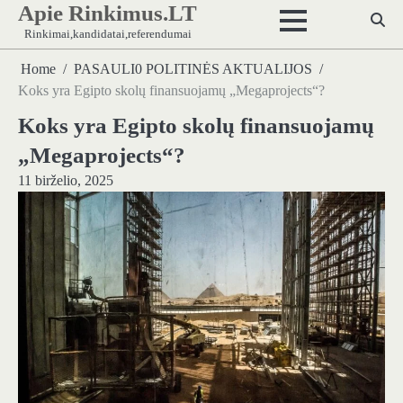
Apie Rinkimus.LT
Skip
to
Rinkimai,kandidatai,referendumai
content
Home
PASAULI0 POLITINĖS AKTUALIJOS
Koks yra Egipto skolų finansuojamų „Megaprojects“?
Koks yra Egipto skolų finansuojamų
„Megaprojects“?
11 birželio, 2025