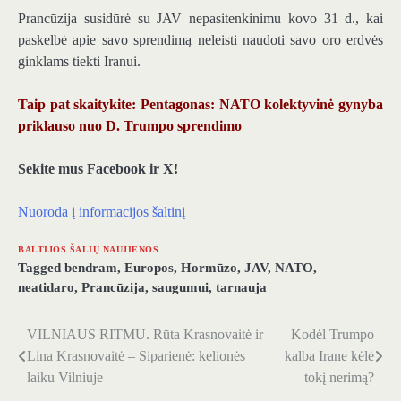
Prancūzija susidūrė su JAV nepasitenkinimu kovo 31 d., kai
paskelbė apie savo sprendimą neleisti naudoti savo oro erdvės
ginklams tiekti Iranui.
Taip pat skaitykite: Pentagonas: NATO kolektyvinė gynyba
priklauso nuo D. Trumpo sprendimo
Sekite mus Facebook ir X!
Nuoroda į informacijos šaltinį
BALTIJOS ŠALIŲ NAUJIENOS
Tagged
bendram
,
Europos
,
Hormūzo
,
JAV
,
NATO
,
neatidaro
,
Prancūzija
,
saugumui
,
tarnauja
VILNIAUS RITMU. Rūta Krasnovaitė ir
Kodėl Trumpo
Navigacija
Lina Krasnovaitė – Siparienė: kelionės
kalba Irane kėlė
tarp
laiku Vilniuje
tokį nerimą?