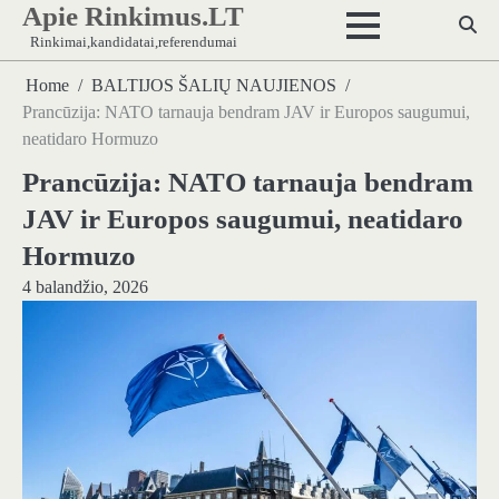
Apie Rinkimus.LT
Skip
to
Rinkimai,kandidatai,referendumai
content
Home
BALTIJOS ŠALIŲ NAUJIENOS
Prancūzija: NATO tarnauja bendram JAV ir Europos saugumui,
neatidaro Hormuzo
Prancūzija: NATO tarnauja bendram
JAV ir Europos saugumui, neatidaro
Hormuzo
4 balandžio, 2026