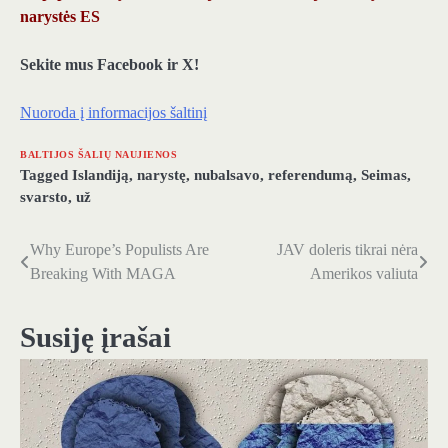
narystės ES
Sekite mus Facebook ir X!
Nuoroda į informacijos šaltinį
BALTIJOS ŠALIŲ NAUJIENOS
Tagged
Islandiją
,
narystę
,
nubalsavo
,
referendumą
,
Seimas
,
svarsto
,
už
Why Europe’s Populists Are
JAV doleris tikrai nėra
Navigacija
Breaking With MAGA
Amerikos valiuta
tarp
įrašų
Susiję įrašai