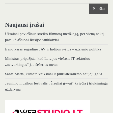
Paieška
Naujausi įrašai
Ukrainai paviešinus streiko filmuotą medžiagą, per vieną naktį
pataikė aštuoni Rusijos tanklaiviai
Irano karas sugadino JAV ir Indijos ryšius – užsienio politika
Ministras pripažįsta, kad Latvijos viešasis IT sektorius
„netvarkingas“ jau šešerius metus
Santa Marta, klimato veiksmai ir plurilateralizmo naujoji galia
Jaunimo muzikos festivalis „Šiauliai gyvai“ kviečia į triukšmingą
uždarymą