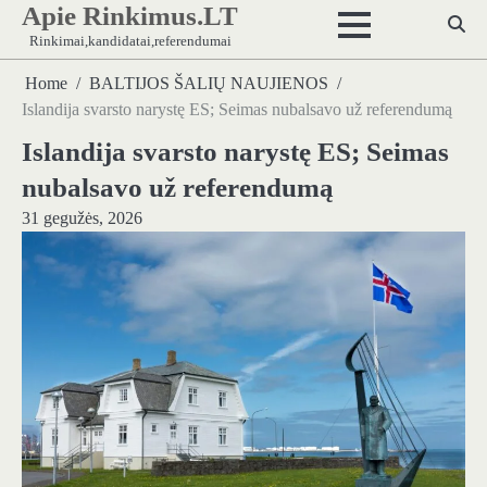
Apie Rinkimus.LT
Skip
to
Rinkimai,kandidatai,referendumai
content
Home
BALTIJOS ŠALIŲ NAUJIENOS
Islandija svarsto narystę ES; Seimas nubalsavo už referendumą
Islandija svarsto narystę ES; Seimas
nubalsavo už referendumą
31 gegužės, 2026