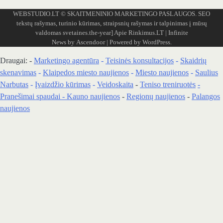
WEBSTUDIO.LT
© SKAITMENINIO MARKETINGO PASLAUGOS. SEO
tekstų rašymas, turinio kūrimas, straipsnių rašymas ir talpinimas į mūsų
valdomas svetaines.the-year]
Apie Rinkimus.LT
| Infinite
News by
Ascendoor
| Powered by
WordPress
.
Draugai: -
Marketingo agentūra
-
Teisinės konsultacijos
-
Skaidrių
skenavimas
-
Klaipedos miesto naujienos
-
Miesto naujienos
-
Saulius
Narbutas
-
Įvaizdžio kūrimas
-
Veidoskaita
-
Teniso treniruotės
-
Pranešimai spaudai -
Kauno naujienos
-
Regionų naujienos
-
Palangos
naujienos