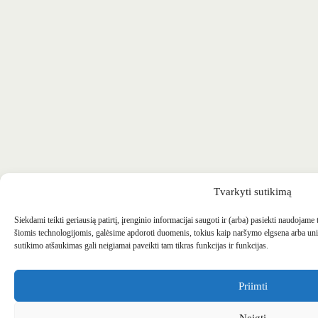
Tvarkyti sutikimą
Siekdami teikti geriausią patirtį, įrenginio informacijai saugoti ir (arba) pasiekti naudojame
šiomis technologijomis, galėsime apdoroti duomenis, tokius kaip naršymo elgsena arba uni
sutikimo atšaukimas gali neigiamai paveikti tam tikras funkcijas ir funkcijas.
Priimti
Neigti