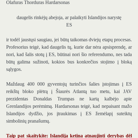
Olafuras Thorduras Hardarsonas
daugelis rinkėjų abejoja, ar palaikyti Islandijos narystę
ES
ir todėl jaustųsi saugiau, jei būtų taikomas dviejų etapų procesas.
Profesorius teigė, kad daugelis tų, kurie dar nėra apsisprendę, ar
nori, kad šalis stotų į ES, būtinai nori šio referendumo, nes tada
būtų galima sužinoti, kokios bus konkrečios stojimo į bloką
sąlygos.
Maždaug 400 000 gyventojų turinčios šalies įstojimas į ES
reikštų bloko plėtrą į Šiaurės Atlantą tuo metu, kai JAV
prezidentas Donaldas Trumpas ne kartą kalbėjo apie
Grenlandijos perėmimą. Hardarsonas teigė, kad nepaisant mažo
Islandijos dydžio, jos įtraukimas į ES žemėlapį suteiktų
simbolinių pranašumų.
Taip pat skaitykite: Islandija ketina atnaujinti derybas dėl