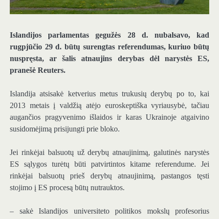
Islandijos parlamentas gegužės 28 d. nubalsavo, kad
rugpjūčio 29 d. būtų surengtas referendumas, kuriuo būtų
nuspręsta, ar šalis atnaujins derybas dėl narystės ES,
pranešė Reuters.
Islandija atsisakė ketverius metus trukusių derybų po to, kai
2013 metais į valdžią atėjo euroskeptiška vyriausybė, tačiau
augančios pragyvenimo išlaidos ir karas Ukrainoje atgaivino
susidomėjimą prisijungti prie bloko.
Jei rinkėjai balsuotų už derybų atnaujinimą, galutinės narystės
ES sąlygos turėtų būti patvirtintos kitame referendume. Jei
rinkėjai balsuotų prieš derybų atnaujinimą, pastangos tęsti
stojimo į ES procesą būtų nutrauktos.
– sakė Islandijos universiteto politikos mokslų profesorius