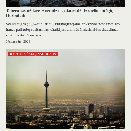
Teheranas uždarė Hormūzo sąsiaurį dėl Izraelio smūgių
Hezbollah
Sveiki sugrįžę į „World Brief“, kur nagrinėjame ankstyvas nesėkmes JAV-
Iranas paliaubų susitarimas, Graikijasocialinės žiniasklaidos draudimas
vaikams iki 15 metų ir…
9 balandžio, 2026
BALTIJOS ŠALIŲ NAUJIENOS