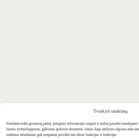
Tvarkyti sutikimą
Siekdami teikti geriausią patirtį, įrenginio informacijai saugoti ir (arba) pasiekti naudojame
šiomis technologijomis, galėsime apdoroti duomenis, tokius kaip naršymo elgsena arba uni
sutikimo atšaukimas gali neigiamai paveikti tam tikras funkcijas ir funkcijas.