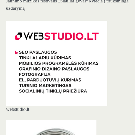
Jaunimo muzikos festivalis „Šiauliai gyvai“ kviečia į triukšmingą
uždarymą
webstudio.lt