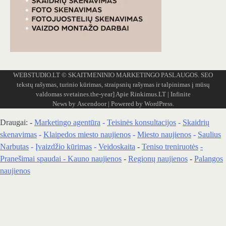
WEBSTUDIO.LT
© SKAITMENINIO MARKETINGO PASLAUGOS. SEO
tekstų rašymas, turinio kūrimas, straipsnių rašymas ir talpinimas į mūsų
valdomas svetaines.the-year]
Apie Rinkimus.LT
| Infinite
News by
Ascendoor
| Powered by
WordPress
.
Draugai: -
Marketingo agentūra
-
Teisinės konsultacijos
-
Skaidrių
skenavimas
-
Klaipedos miesto naujienos
-
Miesto naujienos
-
Saulius
Narbutas
-
Įvaizdžio kūrimas
-
Veidoskaita
-
Teniso treniruotės
-
Pranešimai spaudai -
Kauno naujienos
-
Regionų naujienos
-
Palangos
naujienos