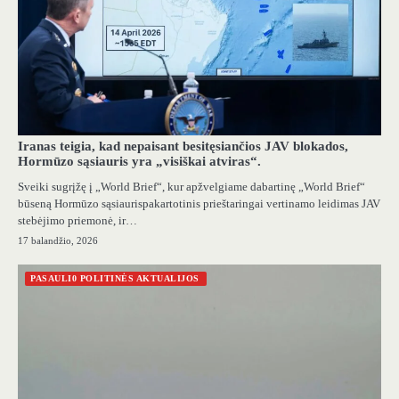
Iranas teigia, kad nepaisant besitęsiančios JAV blokados,
Hormūzo sąsiauris yra „visiškai atviras“.
Sveiki sugrįžę į „World Brief“, kur apžvelgiame dabartinę „World Brief“
būseną Hormūzo sąsiaurispakartotinis prieštaringai vertinamo leidimas JAV
stebėjimo priemonė, ir…
17 balandžio, 2026
PASAULI0 POLITINĖS AKTUALIJOS