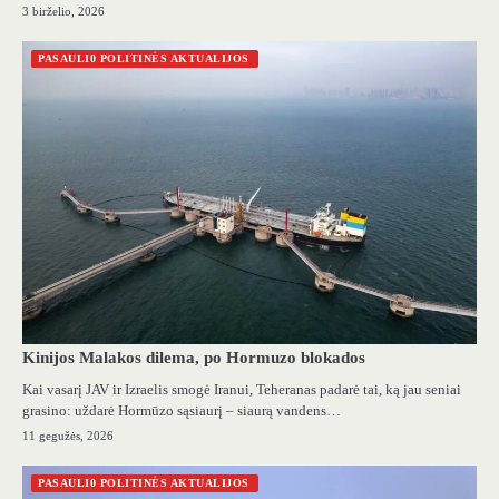
3 birželio, 2026
PASAULI0 POLITINĖS AKTUALIJOS
Kinijos Malakos dilema, po Hormuzo blokados
Kai vasarį JAV ir Izraelis smogė Iranui, Teheranas padarė tai, ką jau seniai
grasino: uždarė Hormūzo sąsiaurį – siaurą vandens…
11 gegužės, 2026
PASAULI0 POLITINĖS AKTUALIJOS