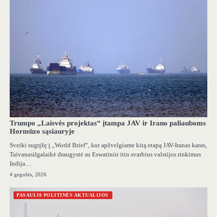
Trumpo „Laisvės projektas“ įtampa JAV ir Irano paliauboms
Hormūzo sąsiauryje
Sveiki sugrįžę į „World Brief“, kur apžvelgiame kitą etapą JAV-Iranas karas,
Taivanasilgalaikė draugystė su Eswatiniir itin svarbius valstijos rinkimus
Indija.…
4 gegužės, 2026
PASAULI0 POLITINĖS AKTUALIJOS