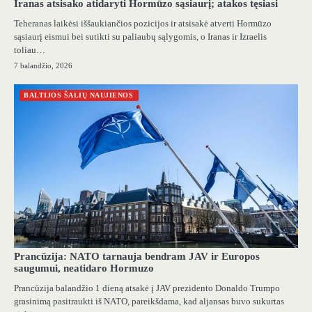
Iranas atsisako atidaryti Hormūzo sąsiaurį; atakos tęsiasi
Teheranas laikėsi iššaukiančios pozicijos ir atsisakė atverti Hormūzo
sąsiaurį eismui bei sutikti su paliaubų sąlygomis, o Iranas ir Izraelis
toliau…
7 balandžio, 2026
BALTIJOS ŠALIŲ NAUJIENOS
Prancūzija: NATO tarnauja bendram JAV ir Europos
saugumui, neatidaro Hormuzo
Prancūzija balandžio 1 dieną atsakė į JAV prezidento Donaldo Trumpo
grasinimą pasitraukti iš NATO, pareikšdama, kad aljansas buvo sukurtas