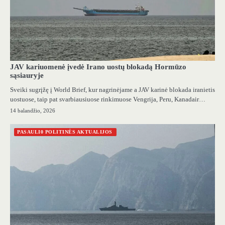
JAV kariuomenė įvedė Irano uostų blokadą Hormūzo
sąsiauryje
Sveiki sugrįžę į World Brief, kur nagrinėjame a JAV karinė blokada iranietis
uostuose, taip pat svarbiausiuose rinkimuose Vengrija, Peru, Kanadair…
14 balandžio, 2026
PASAULI0 POLITINĖS AKTUALIJOS