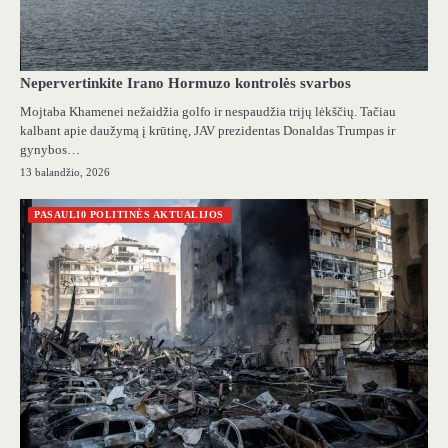
Nepervertinkite Irano Hormuzo kontrolės svarbos
Mojtaba Khamenei nežaidžia golfo ir nespaudžia trijų lėkščių. Tačiau
kalbant apie daužymą į krūtinę, JAV prezidentas Donaldas Trumpas ir
gynybos…
13 balandžio, 2026
PASAULI0 POLITINĖS AKTUALIJOS