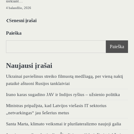
siekiant…
4 balandžio, 2026
Senesni įrašai
Navigacija
tarp
Paieška
įrašų
Paieška
Naujausi įrašai
Ukrainai paviešinus streiko filmuotą medžiagą, per vieną naktį
pataikė aštuoni Rusijos tanklaiviai
Irano karas sugadino JAV ir Indijos ryšius – užsienio politika
Ministras pripažįsta, kad Latvijos viešasis IT sektorius
„netvarkingas“ jau šešerius metus
Santa Marta, klimato veiksmai ir plurilateralizmo naujoji galia