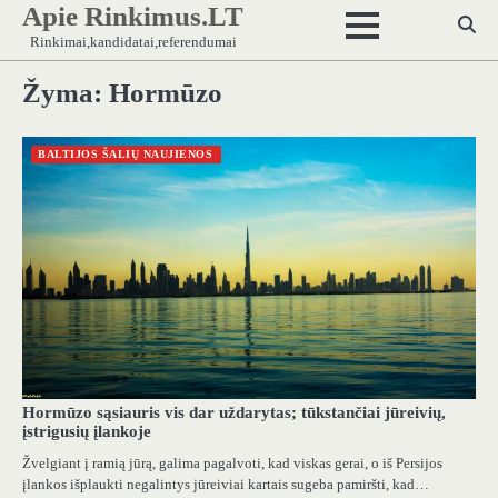
Apie Rinkimus.LT
Skip
to
Rinkimai,kandidatai,referendumai
content
Žyma:
Hormūzo
BALTIJOS ŠALIŲ NAUJIENOS
Hormūzo sąsiauris vis dar uždarytas; tūkstančiai jūreivių,
įstrigusių įlankoje
Žvelgiant į ramią jūrą, galima pagalvoti, kad viskas gerai, o iš Persijos
įlankos išplaukti negalintys jūreiviai kartais sugeba pamiršti, kad…