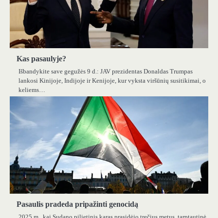
Kas pasaulyje?
Išbandykite save gegužės 9 d.: JAV prezidentas Donaldas Trumpas
lankosi Kinijoje, Indijoje ir Kenijoje, kur vyksta viršūnių susitikimai, o
keliems…
Pasaulis pradeda pripažinti genocidą
2025 m., kai Sudano pilietinis karas prasidėjo trečius metus, tarptautinė