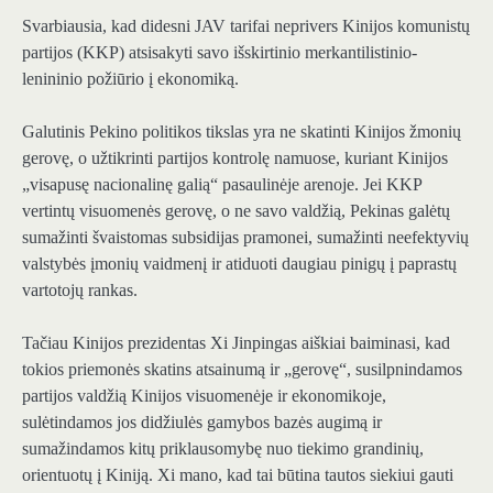
Svarbiausia, kad didesni JAV tarifai neprivers Kinijos komunistų
partijos (KKP) atsisakyti savo išskirtinio merkantilistinio-
lenininio požiūrio į ekonomiką.
Galutinis Pekino politikos tikslas yra ne skatinti Kinijos žmonių
gerovę, o užtikrinti partijos kontrolę namuose, kuriant Kinijos
„visapusę nacionalinę galią“ pasaulinėje arenoje. Jei KKP
vertintų visuomenės gerovę, o ne savo valdžią, Pekinas galėtų
sumažinti švaistomas subsidijas pramonei, sumažinti neefektyvių
valstybės įmonių vaidmenį ir atiduoti daugiau pinigų į paprastų
vartotojų rankas.
Tačiau Kinijos prezidentas Xi Jinpingas aiškiai baiminasi, kad
tokios priemonės skatins atsainumą ir „gerovę“, susilpnindamos
partijos valdžią Kinijos visuomenėje ir ekonomikoje,
sulėtindamos jos didžiulės gamybos bazės augimą ir
sumažindamos kitų priklausomybę nuo tiekimo grandinių,
orientuotų į Kiniją. Xi mano, kad tai būtina tautos siekiui gauti