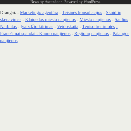
News by
Ascendoor
| Powered by
WordPress
.
Draugai: -
Marketingo agentūra
-
Teisinės konsultacijos
-
Skaidrių
skenavimas
-
Klaipedos miesto naujienos
-
Miesto naujienos
-
Saulius
Narbutas
-
Įvaizdžio kūrimas
-
Veidoskaita
-
Teniso treniruotės
-
Pranešimai spaudai -
Kauno naujienos
-
Regionų naujienos
-
Palangos
naujienos