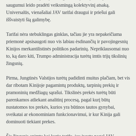
saugumui leido pradėti veiksmingą kolektyvinį atsaką.
Universalūs, vienašaliai JAV tarifai draugui ir priešui gali
iššvaistyti šią galimybę.
Tarifai nėra stebuklingas ginklas, tačiau jie yra nepakeičiama
priemonė apsisaugoti nuo vis labiau ėsdinančių ir pavojingesnių
Kinijos merkantilistinės politikos padarinių. Nepriklausomai nuo
to, ką daro kiti, Trumpo administracija turėtų imtis trijų tikslinių
žingsnių.
Pirma, Jungtinės Valstijos turėtų padidinti muitus plačiam, bet vis
dar ribotam Kinijoje pagamintų produktų, tarpinių prekių ir
pramoninių medžiagų sąrašui. Tikslinės prekės turėtų būti
parenkamos atliekant analitinį procesą, pagal kurį būtų
nustatomos tos prekės, kurios yra būtinos tautos gynybai,
sveikatai ar ekonominiam funkcionavimui, ir kur Kinija gali
dominuoti tiekiant prekes.