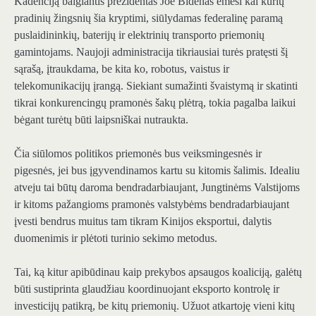
Kadenciją baigiantis prezidentas Joe Bidenas ėmėsi kai kurių
pradinių žingsnių šia kryptimi, siūlydamas federalinę paramą
puslaidininkių, baterijų ir elektrinių transporto priemonių
gamintojams. Naujoji administracija tikriausiai turės pratęsti šį
sąrašą, įtraukdama, be kita ko, robotus, vaistus ir
telekomunikacijų įrangą. Siekiant sumažinti švaistymą ir skatinti
tikrai konkurencingų pramonės šakų plėtrą, tokia pagalba laikui
bėgant turėtų būti laipsniškai nutraukta.
Čia siūlomos politikos priemonės bus veiksmingesnės ir
pigesnės, jei bus įgyvendinamos kartu su kitomis šalimis. Idealiu
atveju tai būtų daroma bendradarbiaujant, Jungtinėms Valstijoms
ir kitoms pažangioms pramonės valstybėms bendradarbiaujant
įvesti bendrus muitus tam tikram Kinijos eksportui, dalytis
duomenimis ir plėtoti turinio sekimo metodus.
Tai, ką kitur apibūdinau kaip prekybos apsaugos koaliciją, galėtų
būti sustiprinta glaudžiau koordinuojant eksporto kontrolę ir
investicijų patikrą, be kitų priemonių. Užuot atkartoję vieni kitų