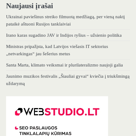
Naujausi įrašai
Ukrainai paviešinus streiko filmuotą medžiagą, per vieną naktį
pataikė aštuoni Rusijos tanklaiviai
Irano karas sugadino JAV ir Indijos ryšius – užsienio politika
Ministras pripažįsta, kad Latvijos viešasis IT sektorius
„netvarkingas“ jau šešerius metus
Santa Marta, klimato veiksmai ir plurilateralizmo naujoji galia
Jaunimo muzikos festivalis „Šiauliai gyvai“ kviečia į triukšmingą
uždarymą