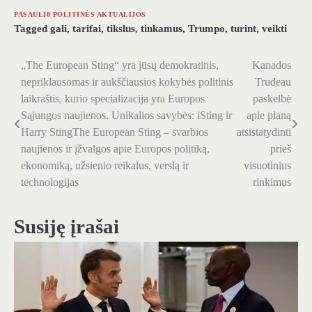
PASAULI0 POLITINĖS AKTUALIJOS
Tagged
gali
,
tarifai
,
tikslus
,
tinkamus
,
Trumpo
,
turint
,
veikti
„The European Sting“ yra jūsų demokratinis,
Kanados
Navigacija
nepriklausomas ir aukščiausios kokybės politinis
Trudeau
tarp
laikraštis, kurio specializacija yra Europos
paskelbė
Sąjungos naujienos. Unikalios savybės: iSting ir
apie planą
įrašų
Harry StingThe European Sting – svarbios
atsistatydinti
naujienos ir įžvalgos apie Europos politiką,
prieš
ekonomiką, užsienio reikalus, verslą ir
visuotinius
technologijas
rinkimus
Susiję įrašai