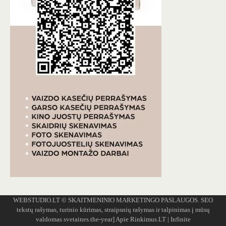
WEBSTUDIO.LT
© SKAITMENINIO MARKETINGO PASLAUGOS. SEO
tekstų rašymas, turinio kūrimas, straipsnių rašymas ir talpinimas į mūsų
valdomas svetaines.the-year]
Apie Rinkimus.LT
| Infinite