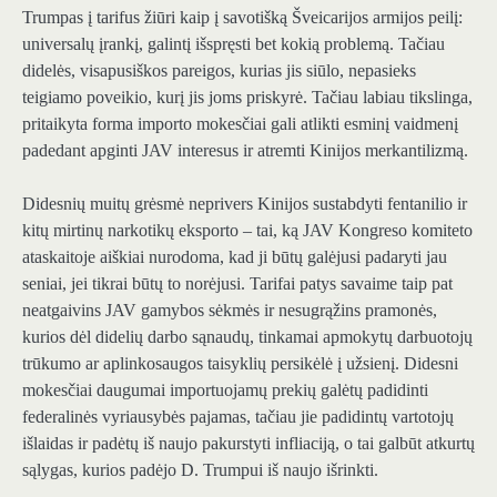
Trumpas į tarifus žiūri kaip į savotišką Šveicarijos armijos peilį:
universalų įrankį, galintį išspręsti bet kokią problemą. Tačiau
didelės, visapusiškos pareigos, kurias jis siūlo, nepasieks
teigiamo poveikio, kurį jis joms priskyrė. Tačiau labiau tikslinga,
pritaikyta forma importo mokesčiai gali atlikti esminį vaidmenį
padedant apginti JAV interesus ir atremti Kinijos merkantilizmą.
Didesnių muitų grėsmė neprivers Kinijos sustabdyti fentanilio ir
kitų mirtinų narkotikų eksporto – tai, ką JAV Kongreso komiteto
ataskaitoje aiškiai nurodoma, kad ji būtų galėjusi padaryti jau
seniai, jei tikrai būtų to norėjusi. Tarifai patys savaime taip pat
neatgaivins JAV gamybos sėkmės ir nesugrąžins pramonės,
kurios dėl didelių darbo sąnaudų, tinkamai apmokytų darbuotojų
trūkumo ar aplinkosaugos taisyklių persikėlė į užsienį. Didesni
mokesčiai daugumai importuojamų prekių galėtų padidinti
federalinės vyriausybės pajamas, tačiau jie padidintų vartotojų
išlaidas ir padėtų iš naujo pakurstyti infliaciją, o tai galbūt atkurtų
sąlygas, kurios padėjo D. Trumpui iš naujo išrinkti.