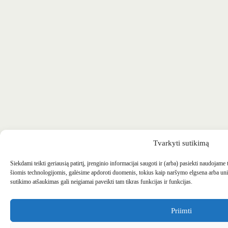
Tvarkyti sutikimą
Siekdami teikti geriausią patirtį, įrenginio informacijai saugoti ir (arba) pasiekti naudojame
šiomis technologijomis, galėsime apdoroti duomenis, tokius kaip naršymo elgsena arba uni
sutikimo atšaukimas gali neigiamai paveikti tam tikras funkcijas ir funkcijas.
Priimti