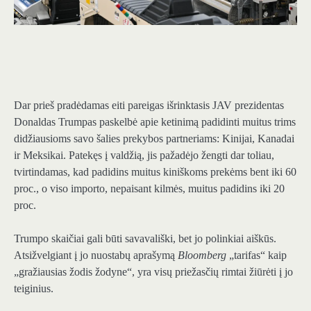
Dar prieš pradėdamas eiti pareigas išrinktasis JAV prezidentas
Donaldas Trumpas paskelbė apie ketinimą padidinti muitus trims
didžiausioms savo šalies prekybos partneriams: Kinijai, Kanadai
ir Meksikai. Patekęs į valdžią, jis pažadėjo žengti dar toliau,
tvirtindamas, kad padidins muitus kiniškoms prekėms bent iki 60
proc., o viso importo, nepaisant kilmės, muitus padidins iki 20
proc.
Trumpo skaičiai gali būti savavališki, bet jo polinkiai aiškūs.
Atsižvelgiant į jo nuostabų aprašymą
Bloomberg
„tarifas“ kaip
„gražiausias žodis žodyne“, yra visų priežasčių rimtai žiūrėti į jo
teiginius.