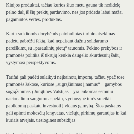
Kinijos produktai, tačiau kurios šiuo metu gauna tik nedidelę
pelno dalį iš šių prekių pardavimo, nes jos prideda labai mažai
pagamintos vertės. produktas.
Kartu su kitomis dorybėmis patobulintas turinio atsekimas
padėtų pabrėžti faktą, kad nepaisant dažnų solidarumo
pareiškimų su „pasaulinių pietų“ tautomis, Pekino prekybos ir
pramonės politika iš tikrųjų kenkia daugelio skurdesnių šalių
vystymosi perspektyvoms.
Tarifai gali padėti sulaikyti neįkainotą importą, tačiau ypač tose
pramonės šakose, kuriose „sugrąžinimas į namus“ – gamybos
sugrąžinimas į Jungtines Valstijas – yra laikomas esminiu
nacionalinio saugumo aspektu, vyriausybė turės suteikti
papildomų paskatų investuoti į vidaus gamybą. Šios paskatos
gali apimti mokesčių lengvatas, viešųjų pirkimų garantijas ir, kai
kuriais atvejais, tiesiogines subsidijas.