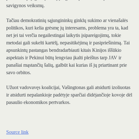
savigynos veiksmų.
Tačiau demokratinių sąjungininkų ginklų sukimo ar vienašalės
politikos, kuri kelia grėsmę jų interesams, problema yra ta, kad
net jei tai verčia negailestingai laikytis įsipareigojimų, tokie
metodai gali sukelti kartėlį, nepasitikėjimą ir pasipriešinimą. Tai
apsunkintų pastangas bendradarbiauti kitais Kinijos iššūkio
aspektais ir Pekinui būtų lengviau įkalti pleištus tarp JAV ir
panašiai mąstančių šalių, galbūt kai kurias iš jų priartinant prie
savo orbitos.
Užuot vadovavęs koalicijai, Vašingtonas gali atsidurti izoliuotas
ir atsidurti nepalankioje padėtyje sparčiai didėjančioje kovoje dėl
pasaulio ekonomikos pertvarkos.
Source link