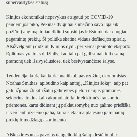
supervalstybės statusą.
Kinijos ekonomikai nepavykus atsigauti po COVID-19
pandemijos piko, Pekinas dvigubai sumažino savo ilgalaikį
požiūrį į augimą: toliau didinti subsidijas ir išstumti dar daugiau
pagamintų prekių. Ši politika skatina vidaus defliacijos spiralę.
Atsižvelgiant į didžiulį Kinijos dydį, per žemai įkainoto eksporto
išplitimas yra toks didžiulis, kad taip pat gali sunaikinti esamą
pramonę tiek išsivysčiusiose, tiek besivystančiose šalyse.
Tendencija, kurią kai kurie analitikai, pavyzdžiui, ekonomistas
Noahas Smithas, apibūdino kaip antrąjį „Kinijos šoką“, taip pat
gali užgniaužti kitų šalių galimybes plėtoti naujus pramonės
sektorius, tokius kaip akumuliatoriai ir elektrinės transporto
priemonės, kartu didinant jų priklausomybę nuo galimo priešiška
ir verčianti užsienio galia, kuria siekiama platesnio gaminamų
prekių ir medžiagų asortimento.
Aiškus ir esamas pavojus daugelio kitų šalių klestėjimui ir