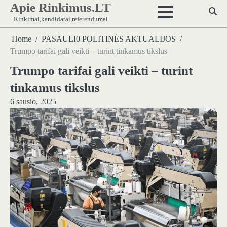
Apie Rinkimus.LT
Skip
to
Rinkimai,kandidatai,referendumai
content
Home
PASAULI0 POLITINĖS AKTUALIJOS
Trumpo tarifai gali veikti – turint tinkamus tikslus
Trumpo tarifai gali veikti – turint
tinkamus tikslus
6 sausio, 2025