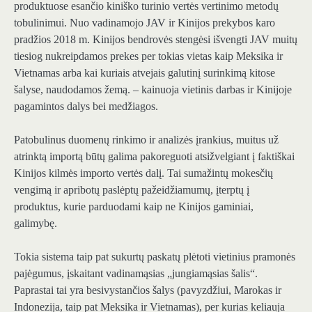
produktuose esančio kiniško turinio vertės vertinimo metodų
tobulinimui. Nuo vadinamojo JAV ir Kinijos prekybos karo
pradžios 2018 m. Kinijos bendrovės stengėsi išvengti JAV muitų
tiesiog nukreipdamos prekes per tokias vietas kaip Meksika ir
Vietnamas arba kai kuriais atvejais galutinį surinkimą kitose
šalyse, naudodamos žemą. – kainuoja vietinis darbas ir Kinijoje
pagamintos dalys bei medžiagos.
Patobulinus duomenų rinkimo ir analizės įrankius, muitus už
atrinktą importą būtų galima pakoreguoti atsižvelgiant į faktiškai
Kinijos kilmės importo vertės dalį. Tai sumažintų mokesčių
vengimą ir apribotų paslėptų pažeidžiamumų, įterptų į
produktus, kurie parduodami kaip ne Kinijos gaminiai,
galimybę.
Tokia sistema taip pat sukurtų paskatų plėtoti vietinius pramonės
pajėgumus, įskaitant vadinamąsias „jungiamąsias šalis“.
Paprastai tai yra besivystančios šalys (pavyzdžiui, Marokas ir
Indonezija, taip pat Meksika ir Vietnamas), per kurias keliauja