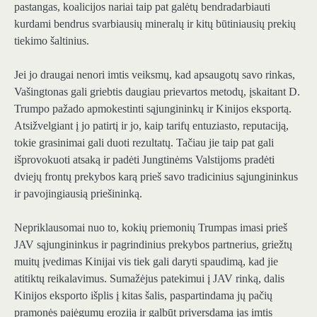
pastangas, koalicijos nariai taip pat galėtų bendradarbiauti
kurdami bendrus svarbiausių mineralų ir kitų būtiniausių prekių
tiekimo šaltinius.
Jei jo draugai nenori imtis veiksmų, kad apsaugotų savo rinkas,
Vašingtonas gali griebtis daugiau prievartos metodų, įskaitant D.
Trumpo pažado apmokestinti sąjungininkų ir Kinijos eksportą.
Atsižvelgiant į jo patirtį ir jo, kaip tarifų entuziasto, reputaciją,
tokie grasinimai gali duoti rezultatų. Tačiau jie taip pat gali
išprovokuoti atsaką ir padėti Jungtinėms Valstijoms pradėti
dviejų frontų prekybos karą prieš savo tradicinius sąjungininkus
ir pavojingiausią priešininką.
Nepriklausomai nuo to, kokių priemonių Trumpas imasi prieš
JAV sąjungininkus ir pagrindinius prekybos partnerius, griežtų
muitų įvedimas Kinijai vis tiek gali daryti spaudimą, kad jie
atitiktų reikalavimus. Sumažėjus patekimui į JAV rinką, dalis
Kinijos eksporto išplis į kitas šalis, paspartindama jų pačių
pramonės pajėgumų eroziją ir galbūt priversdama jas imtis