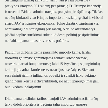
Šis žingsnis apimtų kai kurių tarifų, jau įvestų pagal JAV
prekybos įstatymo 301 skirsnį per pirmąją D. Trumpo kadenciją
ir neseniai Bideno administracijos, pratęsimą ir išplėtimą. Tikslas
nebūtų blokuoti viso Kinijos importo ar kažkaip greitai ir visiškai
atsieti JAV ir Kinijos ekonomiką. Tokie drastiški žingsniai yra
nereikalingi dėl strateginių priežasčių, o dėl to atsirandantys
plačiai paplitę sutrikimai sukeltų didesnį politinį pasipriešinimą
nei labiau pamatuotas ir tvaresnis požiūris.
Padidinus dirbtinai žemą pasirinkto importo kainą, tarifai
sudarytų galimybę gamintojams atsirasti kitose vietose,
nesvarbu, ar tai būtų namuose; labai išsivysčiusių sąjungininkų
teritorijoje; arba skurdesnėse, nesusijusiose šalyse. Siekiant
sušvelninti galimą infliacijos poveikį ir suteikti laiko tiekimo
grandinėms keistis ir diversifikuoti, šie nauji įpareigojimai gali
būti įvedami palaipsniui.
Didindama tikslinius tarifus, naujoji JAV administracija turėtų
teikti didelį prioritetą iš trečiųjų šalių importuojamuose