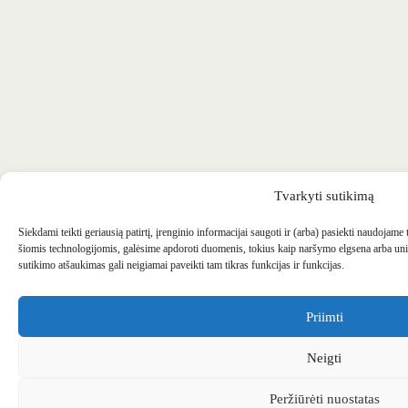
Tvarkyti sutikimą
Siekdami teikti geriausią patirtį, įrenginio informacijai saugoti ir (arba) pasiekti naudojame
šiomis technologijomis, galėsime apdoroti duomenis, tokius kaip naršymo elgsena arba uni
sutikimo atšaukimas gali neigiamai paveikti tam tikras funkcijas ir funkcijas.
Priimti
Neigti
Peržiūrėti nuostatas