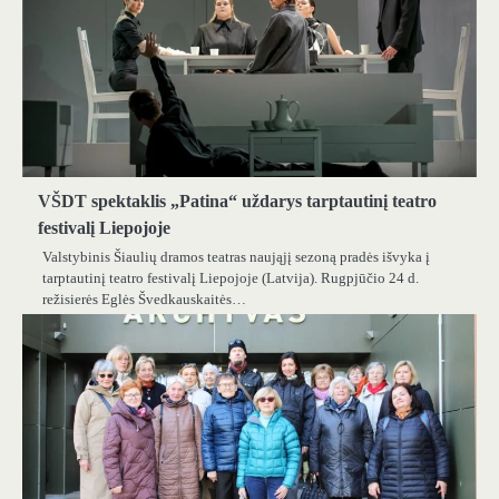
VŠDT spektaklis „Patina“ uždarys tarptautinį teatro
festivalį Liepojoje
Valstybinis Šiaulių dramos teatras naująjį sezoną pradės išvyka į
tarptautinį teatro festivalį Liepojoje (Latvija). Rugpjūčio 24 d.
režisierės Eglės Švedkauskaitės…