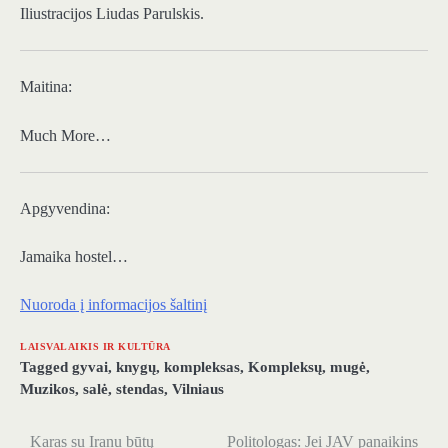
Iliustracijos Liudas Parulskis.
Maitina:
Much More…
Apgyvendina:
Jamaika hostel…
Nuoroda į informacijos šaltinį
LAISVALAIKIS IR KULTŪRA
Tagged
gyvai
,
knygų
,
kompleksas
,
Kompleksų
,
mugė
,
Muzikos
,
salė
,
stendas
,
Vilniaus
Karas su Iranu būtų
Politologas: Jei JAV panaikins
Navigacija