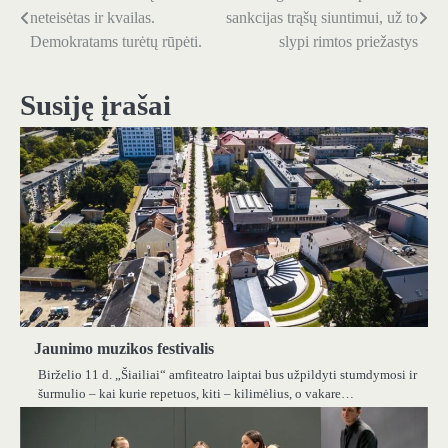
neteisėtas ir kvailas.
sankcijas trąšų siuntimui, už to
tarp
Demokratams turėtų rūpėti.
slypi rimtos priežastys
įrašų
Susiję įrašai
Jaunimo muzikos festivalis
Birželio 11 d. „Šiailiai“ amfiteatro laiptai bus užpildyti stumdymosi ir
šurmulio – kai kurie repetuos, kiti – kilimėlius, o vakare…