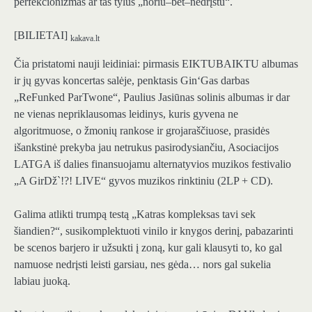
perfekcionizmas ar tas tylus „noriu–bet–nedrįstu“.
[BILIETAI]
kakava.lt
Čia pristatomi nauji leidiniai: pirmasis EIKTUBAIKTU albumas
ir jų gyvas koncertas salėje, penktasis Gin‘Gas darbas
„ReFunked ParTwone“, Paulius Jasiūnas solinis albumas ir dar
ne vienas nepriklausomas leidinys, kuris gyvena ne
algoritmuose, o žmonių rankose ir grojaraščiuose, prasidės
išankstinė prekyba jau netrukus pasirodysiančiu, Asociacijos
LATGA iš dalies finansuojamu alternatyvios muzikos festivalio
„A GirDž`!?! LIVE“ gyvos muzikos rinktiniu (2LP + CD).
Galima atlikti trumpą testą „Katras kompleksas tavi sek
šiandien?“, susikomplektuoti vinilo ir knygos derinį, pabazarinti
be scenos barjero ir užsukti į zoną, kur gali klausyti to, ko gal
namuose nedrįsti leisti garsiau, nes gėda… nors gal sukelia
labiau juoką.