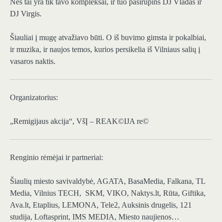
Nes tai yra tik tavo kompleksai, ir tuo pasirūpins DJ Vladas ir
DJ Virgis.
Šiauliai į mugę atvažiavo būti. O iš buvimo gimsta ir pokalbiai,
ir muzika, ir naujos temos, kurios persikelia iš Vilniaus salių į
vasaros naktis.
Organizatorius:
„Remigijaus akcija“, VšĮ – REAK©IJA re©
Renginio rėmėjai ir partneriai:
Šiaulių miesto savivaldybė, AGATA, BasaMedia, Falkana, TL
Media, Vilnius TECH, SKM, VIKO, Naktys.lt, Rūta, Giftika,
Ava.lt, Etaplius, LEMONA, Tele2, Auksinis drugelis, 121
studija, Loftasprint, IMS MEDIA, Miesto naujienos…