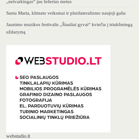
„netvarkingas“ jau šešerius metus
Santa Marta, klimato veiksmai ir plurilateralizmo naujoji galia
Jaunimo muzikos festivalis „Šiauliai gyvai“ kviečia į triukšmingą
uždarymą
webstudio.lt