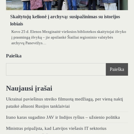
Skaitytojų kelionė į archyvą: susipažinimas su istorijos
lobiais
Kovo 25 d. Elenos Mezginaitė viešosios bibliotekos skaitytojai išvyko
į prasmingą išvyką – jie apsilankė Šiailiai regioninio valstybės
archyvų Panevėžys…
Paieška
Paieška
Naujausi įrašai
Ukrainai paviešinus streiko filmuotą medžiagą, per vieną naktį
pataikė aštuoni Rusijos tanklaiviai
Irano karas sugadino JAV ir Indijos ryšius – užsienio politika
Ministras pripažįsta, kad Latvijos viešasis IT sektorius