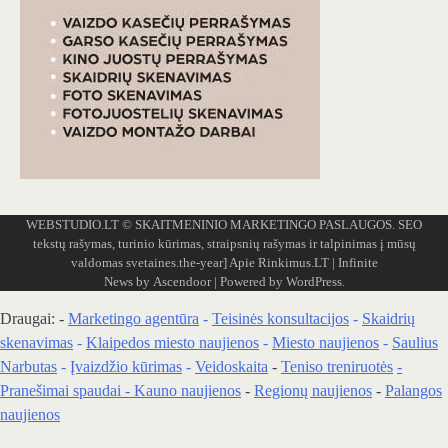
WEBSTUDIO.LT
© SKAITMENINIO MARKETINGO PASLAUGOS. SEO
tekstų rašymas, turinio kūrimas, straipsnių rašymas ir talpinimas į mūsų
valdomas svetaines.the-year]
Apie Rinkimus.LT
| Infinite
News by
Ascendoor
| Powered by
WordPress
.
Draugai: -
Marketingo agentūra
-
Teisinės konsultacijos
-
Skaidrių
skenavimas
-
Klaipedos miesto naujienos
-
Miesto naujienos
-
Saulius
Narbutas
-
Įvaizdžio kūrimas
-
Veidoskaita
-
Teniso treniruotės
-
Pranešimai spaudai -
Kauno naujienos
-
Regionų naujienos
-
Palangos
naujienos