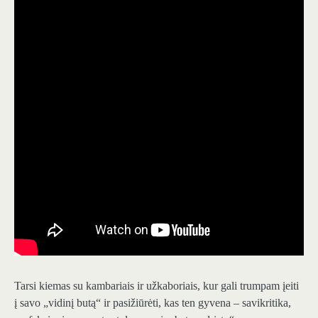
Tarsi kiemas su kambariais ir užkaboriais, kur gali trumpam įeiti
į savo „vidinį butą“ ir pasižiūrėti, kas ten gyvena – savikritika,