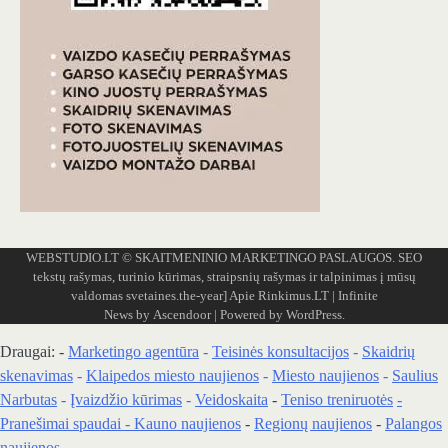
WEBSTUDIO.LT
© SKAITMENINIO MARKETINGO PASLAUGOS. SEO
tekstų rašymas, turinio kūrimas, straipsnių rašymas ir talpinimas į mūsų
valdomas svetaines.the-year]
Apie Rinkimus.LT
| Infinite
News by
Ascendoor
| Powered by
WordPress
.
Draugai: -
Marketingo agentūra
-
Teisinės konsultacijos
-
Skaidrių
skenavimas
-
Klaipedos miesto naujienos
-
Miesto naujienos
-
Saulius
Narbutas
-
Įvaizdžio kūrimas
-
Veidoskaita
-
Teniso treniruotės
-
Pranešimai spaudai -
Kauno naujienos
-
Regionų naujienos
-
Palangos
naujienos