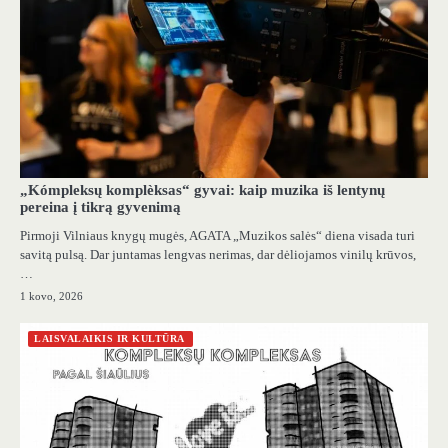
„Kómpleksų komplèksas“ gyvai: kaip muzika iš lentynų
pereina į tikrą gyvenimą
Pirmoji Vilniaus knygų mugės, AGATA „Muzikos salės“ diena visada turi
savitą pulsą. Dar juntamas lengvas nerimas, dar dėliojamos vinilų krūvos,
…
1 kovo, 2026
LAISVALAIKIS IR KULTŪRA