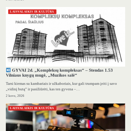
LAISVALAIKIS IR KULTŪRA
GYVAI 2d. „Kompleksų kompleksas“ – Stendas 1.53
Vilniaus knygų mugė, „Muzikos salė“
Tarsi kiemas su kambariais ir užkaboriais, kur gali trumpam įeiti į savo
„vidinį butą“ ir pasižiūrėti, kas ten gyvena –…
2 kovo, 2026
LAISVALAIKIS IR KULTŪRA