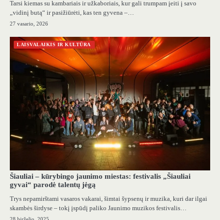
Tarsi kiemas su kambariais ir užkaboriais, kur gali trumpam įeiti į savo
„vidinį butą“ ir pasižiūrėti, kas ten gyvena –…
27 vasario, 2026
LAISVALAIKIS IR KULTŪRA
Šiauliai – kūrybingo jaunimo miestas: festivalis „Šiauliai
gyvai“ parodė talentų jėgą
Trys nepamirštami vasaros vakarai, šimtai šypsenų ir muzika, kuri dar ilgai
skambės širdyse – tokį įspūdį paliko Jaunimo muzikos festivalis…
28 birželio, 2025