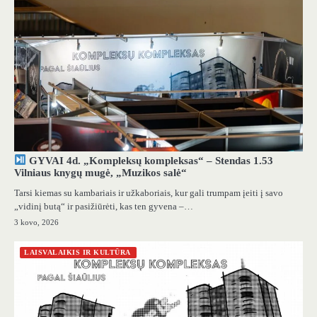
GYVAI 4d. „Kompleksų kompleksas“ – Stendas 1.53
Vilniaus knygų mugė, „Muzikos salė“
Tarsi kiemas su kambariais ir užkaboriais, kur gali trumpam įeiti į savo
„vidinį butą“ ir pasižiūrėti, kas ten gyvena –…
3 kovo, 2026
LAISVALAIKIS IR KULTŪRA