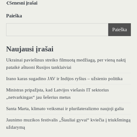
Senesni įrašai
Navigacija
tarp
Paieška
įrašų
Paieška
Naujausi įrašai
Ukrainai paviešinus streiko filmuotą medžiagą, per vieną naktį
pataikė aštuoni Rusijos tanklaiviai
Irano karas sugadino JAV ir Indijos ryšius – užsienio politika
Ministras pripažįsta, kad Latvijos viešasis IT sektorius
„netvarkingas“ jau šešerius metus
Santa Marta, klimato veiksmai ir plurilateralizmo naujoji galia
Jaunimo muzikos festivalis „Šiauliai gyvai“ kviečia į triukšmingą
uždarymą