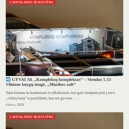
LAISVALAIKIS IR KULTŪRA
GYVAI 3d. „Kompleksų kompleksas“ – Stendas 1.53
Vilniaus knygų mugė, „Muzikos salė“
Tarsi kiemas su kambariais ir užkaboriais, kur gali trumpam įeiti į savo
„vidinį butą“ ir pasižiūrėti, kas ten gyvena –…
4 kovo, 2026
LAISVALAIKIS IR KULTŪRA