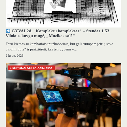
GYVAI 2d. „Kompleksų kompleksas“ – Stendas 1.53
Vilniaus knygų mugė, „Muzikos salė“
Tarsi kiemas su kambariais ir užkaboriais, kur gali trumpam įeiti į savo
„vidinį butą“ ir pasižiūrėti, kas ten gyvena –…
2 kovo, 2026
LAISVALAIKIS IR KULTŪRA