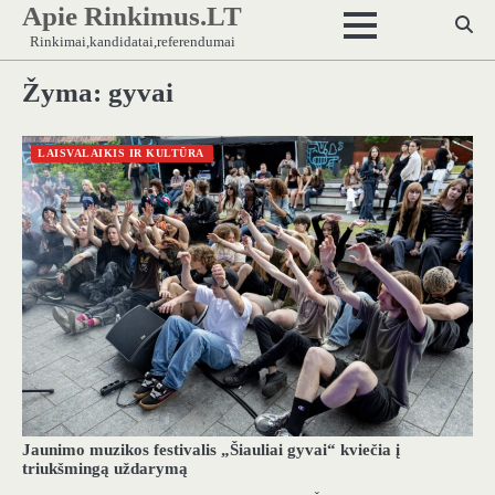
Apie Rinkimus.LT
Skip
to
Rinkimai,kandidatai,referendumai
content
Žyma:
gyvai
LAISVALAIKIS IR KULTŪRA
Jaunimo muzikos festivalis „Šiauliai gyvai“ kviečia į
triukšmingą uždarymą