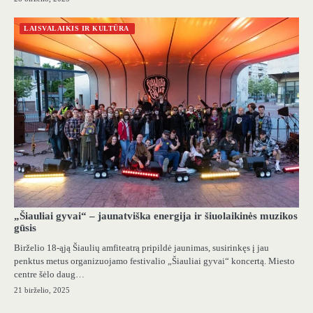
LAISVALAIKIS IR KULTŪRA
„Šiauliai gyvai“ – jaunatviška energija ir šiuolaikinės muzikos
gūsis
Birželio 18-ąją Šiaulių amfiteatrą pripildė jaunimas, susirinkęs į jau
penktus metus organizuojamo festivalio „Šiauliai gyvai“ koncertą. Miesto
centre šėlo daug…
21 birželio, 2025