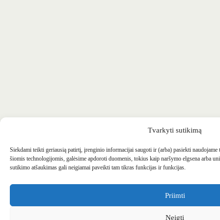
Tvarkyti sutikimą
Siekdami teikti geriausią patirtį, įrenginio informacijai saugoti ir (arba) pasiekti naudojame
šiomis technologijomis, galėsime apdoroti duomenis, tokius kaip naršymo elgsena arba uni
sutikimo atšaukimas gali neigiamai paveikti tam tikras funkcijas ir funkcijas.
Priimti
Neigti