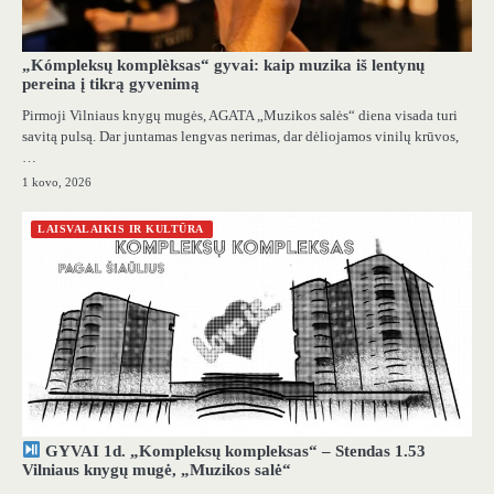
„Kómpleksų komplèksas“ gyvai: kaip muzika iš lentynų
pereina į tikrą gyvenimą
Pirmoji Vilniaus knygų mugės, AGATA „Muzikos salės“ diena visada turi
savitą pulsą. Dar juntamas lengvas nerimas, dar dėliojamos vinilų krūvos,
…
1 kovo, 2026
LAISVALAIKIS IR KULTŪRA
GYVAI 1d. „Kompleksų kompleksas“ – Stendas 1.53
Vilniaus knygų mugė, „Muzikos salė“