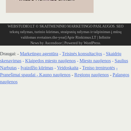
WEBSTUDIO.LT
© SKAITMENINIO MARKETINGO PASLAUGOS. SEO
tekstų rašymas, turinio kūrimas, straipsnių rašymas ir talpinimas į mūsų
valdomas svetaines.the-year]
Apie Rinkimus.LT
| Infinite
News by
Ascendoor
| Powered by
WordPress
.
Draugai: -
Marketingo agentūra
-
Teisinės konsultacijos
-
Skaidrių
skenavimas
-
Klaipedos miesto naujienos
-
Miesto naujienos
-
Saulius
Narbutas
-
Įvaizdžio kūrimas
-
Veidoskaita
-
Teniso treniruotės
-
Pranešimai spaudai -
Kauno naujienos
-
Regionų naujienos
-
Palangos
naujienos