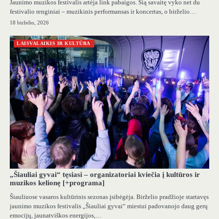
Jaunimo muzikos festivalis artėja link pabaigos. Šią savaitę vyko net du
festivalio renginiai – muzikinis performansas ir koncertas, o birželio…
18 birželio, 2026
LAISVALAIKIS IR KULTŪRA
„Šiauliai gyvai“ tęsiasi – organizatoriai kviečia į kultūros ir
muzikos kelionę [+programa]
Šiauliuose vasaros kultūrinis sezonas įsibėgėja. Birželio pradžioje startavęs
jaunimo muzikos festivalis „Šiauliai gyvai“ miestui padovanojo daug gerų
emocijų, jaunatviškos energijos,…