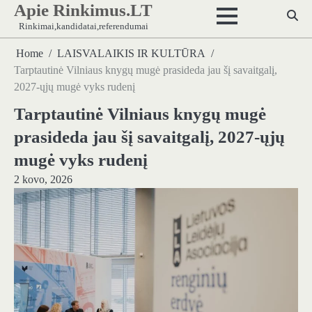
Apie Rinkimus.LT
Skip
to
Rinkimai,kandidatai,referendumai
content
Home
LAISVALAIKIS IR KULTŪRA
Tarptautinė Vilniaus knygų mugė prasideda jau šį savaitgalį,
2027-ųjų mugė vyks rudenį
Tarptautinė Vilniaus knygų mugė
prasideda jau šį savaitgalį, 2027-ųjų
mugė vyks rudenį
2 kovo, 2026