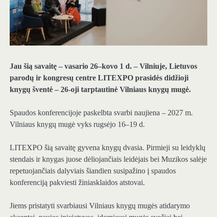
Jau šią savaitę – vasario 26–kovo 1 d. – Vilniuje, Lietuvos
parodų ir kongresų centre LITEXPO prasidės didžioji
knygų šventė – 26-oji tarptautinė Vilniaus knygų mugė.
Spaudos konferencijoje paskelbta svarbi naujiena – 2027 m.
Vilniaus knygų mugė vyks rugsėjo 16–19 d.
LITEXPO šią savaitę gyvena knygų dvasia. Pirmieji su leidyklų
stendais ir knygas juose dėliojančiais leidėjais bei Muzikos salėje
repetuojančiais dalyviais šiandien susipažino į spaudos
konferenciją pakviesti žiniasklaidos atstovai.
Jiems pristatyti svarbiausi Vilniaus knygų mugės atidarymo