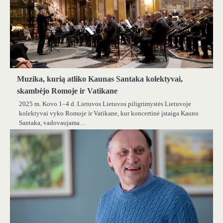
Muzika, kurią atliko Kaunas Santaka kolektyvai,
skambėjo Romoje ir Vatikane
2025 m. Kovo 1–4 d. Lietuvos Lietuvos piligrimystės Lietuvoje
kolektyvai vyko Romoje ir Vatikane, kur koncertinė įstaiga Kauno
Santaka, vadovaujama…