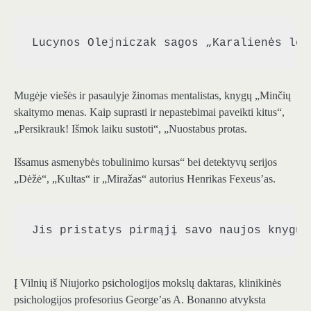
Lucynos Olejniczak sagos „Karalienės lel
Mugėje viešės ir pasaulyje žinomas mentalistas, knygų „Minčių
skaitymo menas. Kaip suprasti ir nepastebimai paveikti kitus“,
„Persikrauk! Išmok laiku sustoti“, „Nuostabus protas.
Išsamus asmenybės tobulinimo kursas“ bei detektyvų serijos
„Dėžė“, „Kultas“ ir „Miražas“ autorius Henrikas Fexeus’as.
Jis pristatys pirmąjį savo naujos knygų 
Į Vilnių iš Niujorko psichologijos mokslų daktaras, klinikinės
psichologijos profesorius George’as A. Bonanno atvyksta