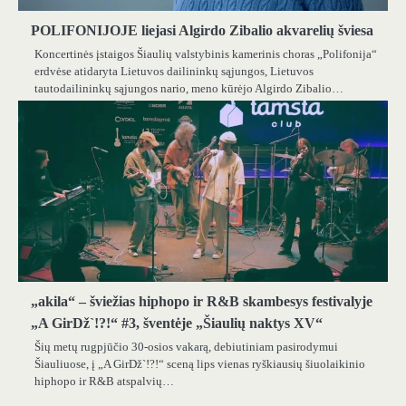
POLIFONIJOJE liejasi Algirdo Zibalio akvarelių šviesa
Koncertinės įstaigos Šiaulių valstybinis kamerinis choras „Polifonija“
erdvėse atidaryta Lietuvos dailininkų sąjungos, Lietuvos
tautodailininkų sąjungos nario, meno kūrėjo Algirdo Zibalio…
„akila“ – šviežias hiphopo ir R&B skambesys festivalyje
„A GirDž`!?!“ #3, šventėje „Šiaulių naktys XV“
Šių metų rugpjūčio 30-osios vakarą, debiutiniam pasirodymui
Šiauliuose, į „A GirDž`!?!“ sceną lips vienas ryškiausių šiuolaikinio
hiphopo ir R&B atspalvių…