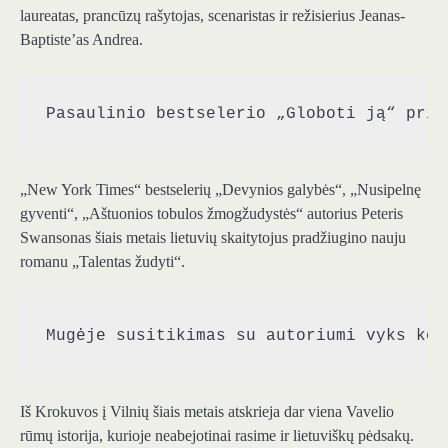
laureatas, prancūzų rašytojas, scenaristas ir režisierius Jeanas-
Baptiste’as Andrea.
Pasaulinio bestselerio „Globoti ją“ pris
„New York Times“ bestselerių „Devynios galybės“, „Nusipelnę
gyventi“, „Aštuonios tobulos žmogžudystės“ autorius Peteris
Swansonas šiais metais lietuvių skaitytojus pradžiugino nauju
romanu „Talentas žudyti“.
Mugėje susitikimas su autoriumi vyks kov
Iš Krokuvos į Vilnių šiais metais atskrieja dar viena Vavelio
rūmų istorija, kurioje neabejotinai rasime ir lietuviškų pėdsakų.