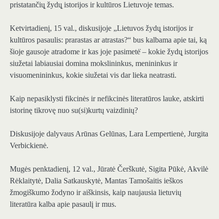
pristatančių̨ žydų̨ istorijos ir kultūros Lietuvoje temas.
Ketvirtadienį, 15 val., diskusijoje „Lietuvos žydų̨ istorijos ir
kultūros pasaulis: prarastas ar atrastas?“ bus kalbama apie tai, ką
šioje gausoje atradome ir kas joje pasimetė̇ – kokie žydų̨ istorijos
siužetai labiausiai domina mokslininkus, menininkus ir
visuomenininkus, kokie siužetai vis dar lieka neatrasti.
Kaip nepasiklysti fikcinės ir nefikcinės literatūros lauke, atskirti
istorinę tikrovę nuo su(si)kurtų vaizdinių?
Diskusijoje dalyvaus Arūnas Gelūnas, Lara Lempertienė, Jurgita
Verbickienė.
Mugės penktadienį, 12 val., Jūratė Čerškutė, Sigita Pūkė, Akvilė
Rėklaitytė, Dalia Satkauskytė, Mantas Tamošaitis ieškos
žmogiškumo žodyno ir aiškinsis, kaip naujausia lietuvių
literatūra kalba apie pasaulį ir mus.