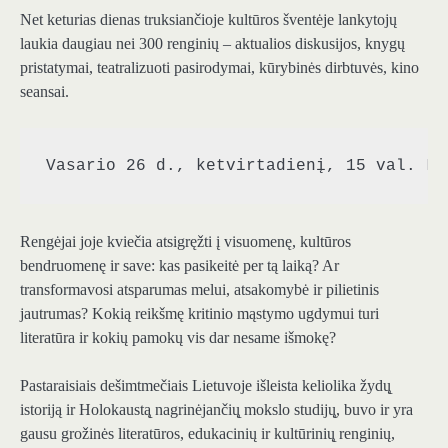
Net keturias dienas truksiančioje kultūros šventėje lankytojų
laukia daugiau nei 300 renginių – aktualios diskusijos, knygų
pristatymai, teatralizuoti pasirodymai, kūrybinės dirbtuvės, kino
seansai.
Vasario 26 d., ketvirtadienį, 15 val. LL
Rengėjai joje kviečia atsigręžti į visuomenę, kultūros
bendruomenę ir save: kas pasikeitė per tą laiką? Ar
transformavosi atsparumas melui, atsakomybė ir pilietinis
jautrumas? Kokią reikšmę kritinio mąstymo ugdymui turi
literatūra ir kokių pamokų vis dar nesame išmokę?
Pastaraisiais dešimtmečiais Lietuvoje išleista keliolika žydų̨
istoriją ir Holokaustą̨ nagrinėjančių̨ mokslo studijų̨, buvo ir yra
gausu grožinės literatūros, edukacinių ir kultūrinių̨ renginių,