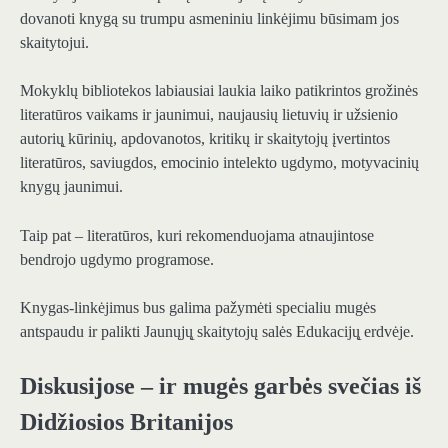
dovanoti knygą su trumpu asmeniniu linkėjimu būsimam jos
skaitytojui.
Mokyklų bibliotekos labiausiai laukia laiko patikrintos grožinės
literatūros vaikams ir jaunimui, naujausių lietuvių ir užsienio
autorių̨ kūrinių, apdovanotos, kritikų ir skaitytojų įvertintos
literatūros, saviugdos, emocinio intelekto ugdymo, motyvacinių
knygų jaunimui.
Taip pat – literatūros, kuri rekomenduojama atnaujintose
bendrojo ugdymo programose.
Knygas-linkėjimus bus galima pažymėti specialiu mugės
antspaudu ir palikti Jaunųjų̨ skaitytojų salės Edukacijų̨ erdvėje.
Diskusijose – ir mugės garbės svečias iš
Didžiosios Britanijos