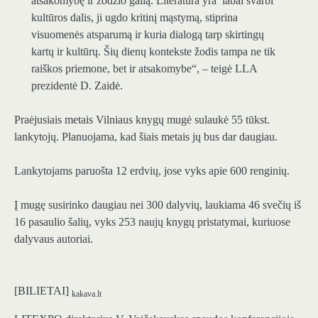
atsakomybę ir žodžio galią. Literatūra yra labai svarbi
kultūros dalis, ji ugdo kritinį mąstymą, stiprina
visuomenės atsparumą ir kuria dialogą tarp skirtingų
kartų ir kultūrų. Šių dienų kontekste žodis tampa ne tik
raiškos priemone, bet ir atsakomybe“, – teigė LLA
prezidentė D. Zaidė.
Praėjusiais metais Vilniaus knygų mugė sulaukė 55 tūkst.
lankytojų. Planuojama, kad šiais metais jų bus dar daugiau.
Lankytojams paruošta 12 erdvių, jose vyks apie 600 renginių.
Į mugę susirinko daugiau nei 300 dalyvių, laukiama 46 svečių iš
16 pasaulio šalių, vyks 253 naujų knygų pristatymai, kuriuose
dalyvaus autoriai.
[BILIETAI]
kakava.lt