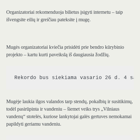
Organizatoriai rekomenduoja bilietus įsigyti internetu – taip
išvengsite eilių ir greičiau pateksite į mugę.
Mugės organizatoriai kviečia prisidėti prie bendro kūrybinio
projekto – kartu kurti paveikslą iš daugiausia žodžių.
Rekordo bus siekiama vasario 26 d. 4 sal
Mugėje laukia ilgos valandos tarp stendų, pokalbių ir susitikimų,
todėl pasirūpinta ir vandeniu – šiemet veiks trys „Vilniaus
vandenų“ stotelės, kuriose lankytojai galės gertuves nemokamai
papildyti geriamu vandeniu.