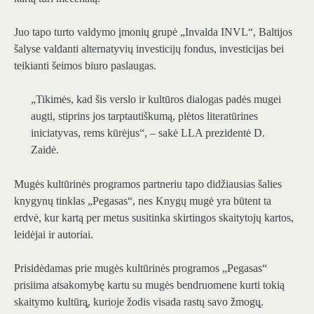
Juo tapo turto valdymo įmonių grupė „Invalda INVL“, Baltijos
šalyse valdanti alternatyvių investicijų fondus, investicijas bei
teikianti šeimos biuro paslaugas.
„Tikimės, kad šis verslo ir kultūros dialogas padės mugei
augti, stiprins jos tarptautiškumą, plėtos literatūrines
iniciatyvas, rems kūrėjus“, – sakė LLA prezidentė D.
Zaidė.
Mugės kultūrinės programos partneriu tapo didžiausias šalies
knygynų tinklas „Pegasas“, nes Knygų mugė yra būtent ta
erdvė, kur kartą per metus susitinka skirtingos skaitytojų kartos,
leidėjai ir autoriai.
Prisidėdamas prie mugės kultūrinės programos „Pegasas“
prisiima atsakomybę kartu su mugės bendruomene kurti tokią
skaitymo kultūrą̨, kurioje žodis visada rastų savo žmogų̨.