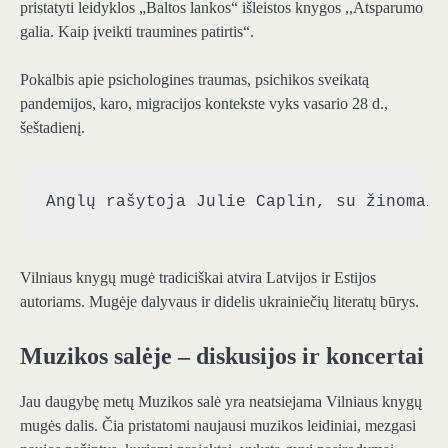
pristatyti leidyklos „Baltos lankos“ išleistos knygos ,,Atsparumo
galia. Kaip įveikti traumines patirtis“.
Pokalbis apie psichologines traumas, psichikos sveikatą
pandemijos, karo, migracijos kontekste vyks vasario 28 d.,
šeštadienį.
Anglų rašytoja Julie Caplin, su žinomais
Vilniaus knygų mugė tradiciškai atvira Latvijos ir Estijos
autoriams. Mugėje dalyvaus ir didelis ukrainiečių literatų būrys.
Muzikos salėje – diskusijos ir koncertai
Jau daugybę metų Muzikos salė yra neatsiejama Vilniaus knygų
mugės dalis. Čia pristatomi naujausi muzikos leidiniai, mezgasi