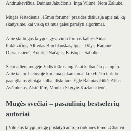
Andriukevičius, Dainius Jakučionis, Inga Vilimė, Nora Žaliūkė.
Mugės šeštadienis „15min forume“ prasidės diskusija apie tai, ką
skaitysime, kai viską už mus galės parašyti algoritmai.
Apie skirtingas knygos gyvavimo formas kalbės Aidas
Puklevičius, Alfredas Bumblauskas, Ignas Dilys, Ramunė
Dirvanskienė, Andrius Načajus, Kristupas Sabolius.
Sekmadienį mugėje žodis ieškos angliškai kalbančio paauglio.
Apie tai, ar Lietuvoje kuriama pakankamai kokybiško turinio
paaugliams gimtąja kalba, diskutuos Eglė Baliutavičiūtė, Alius
Avčininkas, Aistė Jūrė, Monika Skerytė-Kazlauskienė.
Mugės svečiai – pasaulinių bestselerių
autoriai
Į Vilniaus knygų mugę pristatyti antrojo rinktinės tomo „Chamai