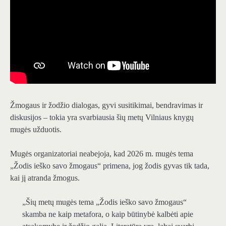
Žmogaus ir žodžio dialogas, gyvi susitikimai, bendravimas ir
diskusijos – tokia yra svarbiausia šių metų Vilniaus knygų
mugės užduotis.
Mugės organizatoriai neabejoja, kad 2026 m. mugės tema
„Žodis ieško savo žmogaus“ primena, jog žodis gyvas tik tada,
kai jį atranda žmogus.
„Šių metų mugės tema „Žodis ieško savo žmogaus“
skamba ne kaip metafora, o kaip būtinybė kalbėti apie