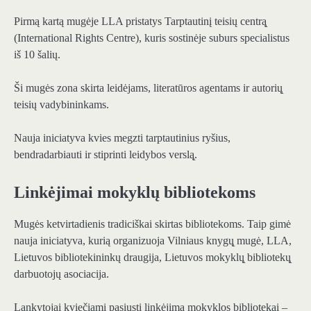
Pirmą kartą mugėje LLA pristatys Tarptautinį teisių centrą̨
(International Rights Centre), kuris sostinėje suburs specialistus
iš 10 šalių.
Ši mugės zona skirta leidėjams, literatūros agentams ir autorių̨
teisių vadybininkams.
Nauja iniciatyva kvies megzti tarptautinius ryšius,
bendradarbiauti ir stiprinti leidybos verslą̨.
Linkėjimai mokyklų bibliotekoms
Mugės ketvirtadienis tradiciškai skirtas bibliotekoms. Taip gimė
nauja iniciatyva, kurią organizuoja Vilniaus knygų̨ mugė, LLA,
Lietuvos bibliotekininkų draugija, Lietuvos mokyklų̨ bibliotekų̨
darbuotojų asociacija.
Lankytojai kviečiami pasiųsti linkėjimą mokyklos bibliotekai –