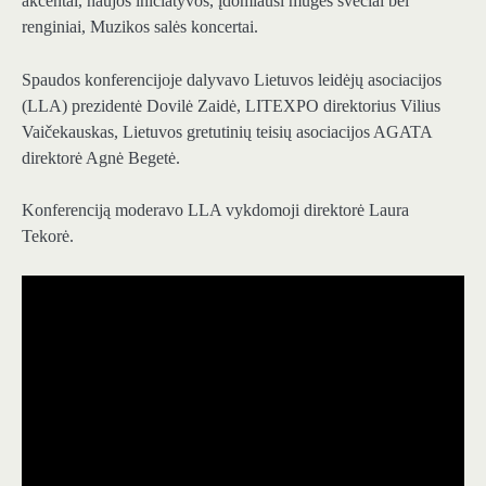
akcentai, naujos iniciatyvos, įdomiausi mugės svečiai bei
renginiai, Muzikos salės koncertai.
Spaudos konferencijoje dalyvavo Lietuvos leidėjų asociacijos
(LLA) prezidentė Dovilė Zaidė, LITEXPO direktorius Vilius
Vaičekauskas, Lietuvos gretutinių teisių asociacijos AGATA
direktorė Agnė Begetė.
Konferenciją moderavo LLA vykdomoji direktorė Laura
Tekorė.