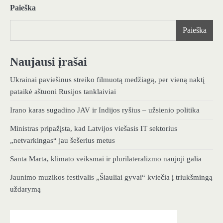
Paieška
Paieška
Naujausi įrašai
Ukrainai paviešinus streiko filmuotą medžiagą, per vieną naktį
pataikė aštuoni Rusijos tanklaiviai
Irano karas sugadino JAV ir Indijos ryšius – užsienio politika
Ministras pripažįsta, kad Latvijos viešasis IT sektorius
„netvarkingas“ jau šešerius metus
Santa Marta, klimato veiksmai ir plurilateralizmo naujoji galia
Jaunimo muzikos festivalis „Šiauliai gyvai“ kviečia į triukšmingą
uždarymą