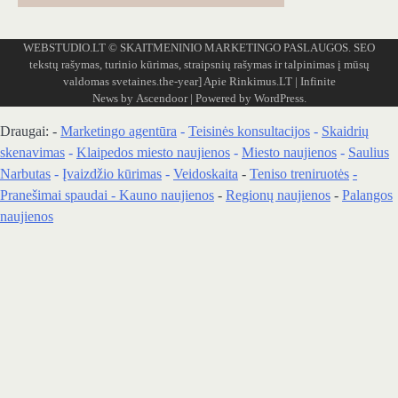
WEBSTUDIO.LT
© SKAITMENINIO MARKETINGO PASLAUGOS. SEO
tekstų rašymas, turinio kūrimas, straipsnių rašymas ir talpinimas į mūsų
valdomas svetaines.the-year]
Apie Rinkimus.LT
| Infinite
News by
Ascendoor
| Powered by
WordPress
.
Draugai: -
Marketingo agentūra
-
Teisinės konsultacijos
-
Skaidrių
skenavimas
-
Klaipedos miesto naujienos
-
Miesto naujienos
-
Saulius
Narbutas
-
Įvaizdžio kūrimas
-
Veidoskaita
-
Teniso treniruotės
-
Pranešimai spaudai -
Kauno naujienos
-
Regionų naujienos
-
Palangos
naujienos