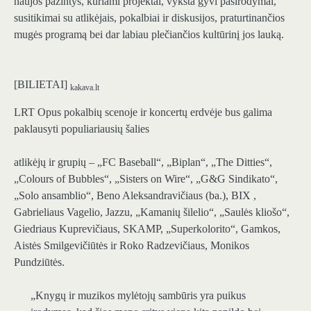
naujos pažintys, kuriami projektai, vyksta gyvi pasirodymai,
susitikimai su atlikėjais, pokalbiai ir diskusijos, praturtinančios
mugės programą bei dar labiau plečiančios kultūrinį jos lauką.
[BILIETAI]
kakava.lt
LRT Opus pokalbių scenoje ir koncertų erdvėje bus galima
paklausyti populiariausių šalies
atlikėjų ir grupių – „FC Baseball“, „Biplan“, „The Ditties“,
„Colours of Bubbles“, „Sisters on Wire“, „G&G Sindikato“,
„Solo ansamblio“, Beno Aleksandravičiaus (ba.), BIX ,
Gabrieliaus Vagelio, Jazzu, „Kamanių šilelio“, „Saulės kliošo“,
Giedriaus Kuprevičiaus, SKAMP, „Superkolorito“, Gamkos,
Aistės Smilgevičiūtės ir Roko Radzevičiaus, Monikos
Pundziūtės.
„Knygų ir muzikos mylėtojų sambūris yra puikus