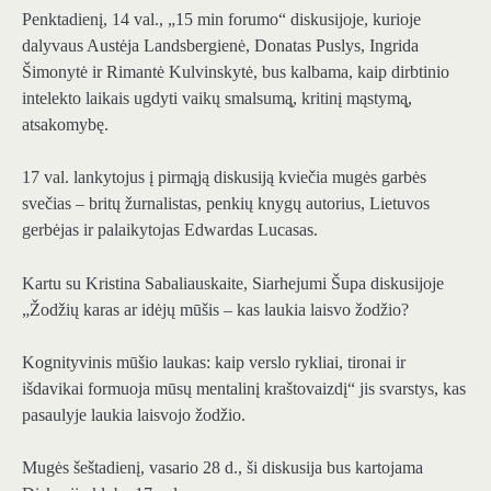
Penktadienį, 14 val., „15 min forumo“ diskusijoje, kurioje
dalyvaus Austėja Landsbergienė, Donatas Puslys, Ingrida
Šimonytė ir Rimantė Kulvinskytė, bus kalbama, kaip dirbtinio
intelekto laikais ugdyti vaikų smalsumą̨, kritinį mąstymą̨,
atsakomybę.
17 val. lankytojus į pirmąją diskusiją kviečia mugės garbės
svečias – britų žurnalistas, penkių knygų autorius, Lietuvos
gerbėjas ir palaikytojas Edwardas Lucasas.
Kartu su Kristina Sabaliauskaite, Siarhejumi Šupa diskusijoje
„Žodžių karas ar idėjų mūšis – kas laukia laisvo žodžio?
Kognityvinis mūšio laukas: kaip verslo rykliai, tironai ir
išdavikai formuoja mūsų mentalinį kraštovaizdį“ jis svarstys, kas
pasaulyje laukia laisvojo žodžio.
Mugės šeštadienį, vasario 28 d., ši diskusija bus kartojama