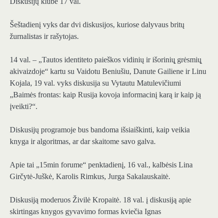
Diskusijų klube 17 val.
Šeštadienį vyks dar dvi diskusijos, kuriose dalyvaus britų
žurnalistas ir rašytojas.
14 val. – „Tautos identiteto paieškos vidinių ir išorinių̨ grėsmių̨
akivaizdoje“ kartu su Vaidotu Beniušiu, Danute Gailiene ir Linu
Kojala, 19 val. vyks diskusija su Vytautu Matulevičiumi
„Baimės frontas: kaip Rusija kovoja informacinį karą ir kaip ją
įveikti?“.
Diskusijų programoje bus bandoma išsiaiškinti, kaip veikia
knyga ir algoritmas, ar dar skaitome savo galva.
Apie tai „15min forume“ penktadienį, 16 val., kalbėsis Lina
Girčytė-Juškė, Karolis Rimkus, Jurga Sakalauskaitė.
Diskusiją moderuos Živilė Kropaitė. 18 val. į diskusiją apie
skirtingas knygos gyvavimo formas kviečia Ignas