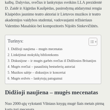
kalbų. Dalyvius, svečius ir lankytojus sveikins LLA prezidentė
D. Zaidė ir Algirdas Kaušpėdas, pasirodymą atidarymui rengia
Klaipėdos jaunimo teatro aktoriai ir Lietuvos muzikos ir teatro
akademijos vaidybos studentai, vadovaujami režisieriaus
Valentino Masalskio bei kompozitorės Nijolės Sinkevičiūtės.
Turinys:
Didžioji naujiena – mugės mecenatas
Linkėjimai mokyklų bibliotekoms
Diskusijose – ir mugės garbės svečias iš Didžiosios Britanijos
Mugės svečiai – pasaulinių bestselerių autoriai
Muzikos salėje – diskusijos ir koncertai
Mugės erdvės – lankytojų patogumui
Didžioji naujiena – mugės mecenatas
Nuo 2000-ųjų vykstanti Vilniaus knygų mugė šiais metais pirmą
kartą turi mecenatą.