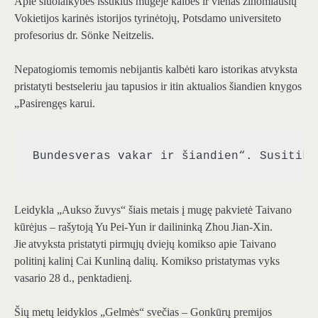
Apie šiuolaikybės iššūkius mugėje kalbės ir vienas žinomiausių
Vokietijos karinės istorijos tyrinėtojų, Potsdamo universiteto
profesorius dr. Sönke Neitzelis.
Nepatogiomis temomis nebijantis kalbėti karo istorikas atvyksta
pristatyti bestseleriu jau tapusios ir itin aktualios šiandien knygos
„Pasirengęs karui.
Bundesveras vakar ir šiandien“. Susitiki
Leidykla „Aukso žuvys“ šiais metais į mugę pakvietė Taivano
kūrėjus – rašytoją Yu Pei-Yun ir dailininką Zhou Jian-Xin.
Jie atvyksta pristatyti pirmųjų dviejų komikso apie Taivano
politinį kalinį Cai Kunliną dalių. Komikso pristatymas vyks
vasario 28 d., penktadienį.
Šių metų leidyklos „Gelmės“ svečias – Gonkūrų premijos