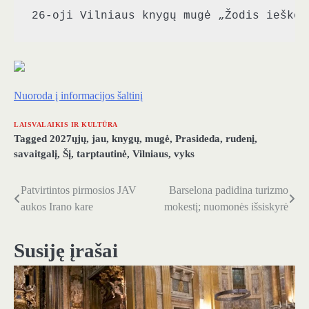
26-oji Vilniaus knygų mugė „Žodis ieško 
Nuoroda į informacijos šaltinį
LAISVALAIKIS IR KULTŪRA
Tagged
2027ųjų
,
jau
,
knygų
,
mugė
,
Prasideda
,
rudenį
,
savaitgalį
,
Šį
,
tarptautinė
,
Vilniaus
,
vyks
Patvirtintos pirmosios JAV
Barselona padidina turizmo
Navigacija
aukos Irano kare
mokestį; nuomonės išsiskyrė
tarp
įrašų
Susiję įrašai