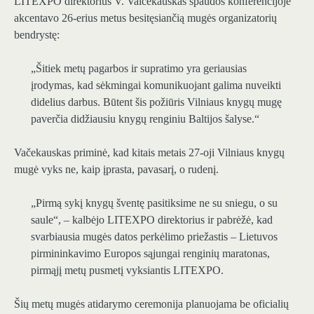
LITEXPO direktorius V. Vaičekauskas spaudos konferencijoje
akcentavo 26-erius metus besitęsiančią mugės organizatorių
bendrystę:
„Šitiek metų pagarbos ir supratimo yra geriausias
įrodymas, kad sėkmingai komunikuojant galima nuveikti
didelius darbus. Būtent šis požiūris Vilniaus knygų mugę
paverčia didžiausiu knygų renginiu Baltijos šalyse.“
Vačekauskas priminė, kad kitais metais 27-oji Vilniaus knygų
mugė vyks ne, kaip įprasta, pavasarį, o rudenį.
„Pirmą sykį knygų šventę pasitiksime ne su sniegu, o su
saule“, – kalbėjo LITEXPO direktorius ir pabrėžė, kad
svarbiausia mugės datos perkėlimo priežastis – Lietuvos
pirmininkavimo Europos sąjungai renginių maratonas,
pirmąjį metų pusmetį vyksiantis LITEXPO.
Šių metų mugės atidarymo ceremonija planuojama be oficialių