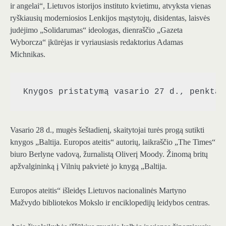
ir angelai“, Lietuvos istorijos instituto kvietimu, atvyksta vienas
ryškiausių moderniosios Lenkijos mąstytojų, disidentas, laisvės
judėjimo „Solidarumas“ ideologas, dienraščio „Gazeta
Wyborcza“ įkūrėjas ir vyriausiasis redaktorius Adamas
Michnikas.
Knygos pristatymą vasario 27 d., penktad
Vasario 28 d., mugės šeštadienį, skaitytojai turės progą sutikti
knygos „Baltija. Europos ateitis“ autorių, laikraščio „The Times“
biuro Berlyne vadovą, žurnalistą Oliverį Moody. Žinomą britų
apžvalgininką į Vilnių pakvietė jo knygą „Baltija.
Europos ateitis“ išleidęs Lietuvos nacionalinės Martyno
Mažvydo bibliotekos Mokslo ir enciklopedijų leidybos centras.