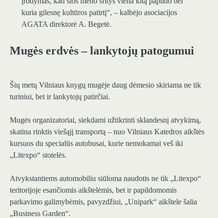
įrodymas, kad šios meno sritys viena kitą papildo bei
kuria gilesnę kultūros patirtį“, – kalbėjo asociacijos
AGATA direktorė A. Begetė.
Mugės erdvės – lankytojų patogumui
Šių metų Vilniaus knygų mugėje daug dėmesio skiriama ne tik
turiniui, bet ir lankytojų patirčiai.
Mugės organizatoriai, siekdami užtikrinti sklandesnį atvykimą,
skatina rinktis viešąjį transportą – nuo Vilniaus Katedros aikštės
kursuos du specialūs autobusai, kurie nemokamai veš iki
„Litexpo“ stotelės.
Atvykstantiems automobiliu siūloma naudotis ne tik „Litexpo“
teritorijoje esančiomis aikštelėmis, bet ir papildomomis
parkavimo galimybėmis, pavyzdžiui, „Unipark“ aikštele šalia
„Business Garden“.