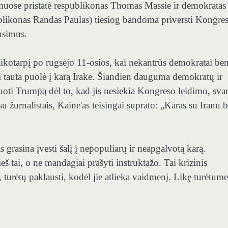
Rūmuose pristatė respublikonas Thomas Massie ir demokrata
blikonas Randas Paulas) tiesiog bandoma priversti Kongre
ausimus.
aikotarpį po rugsėjo 11-osios, kai nekantrūs demokratai ben
 tauta puolė į karą Irake. Šiandien dauguma demokratų ir
uoti Trumpą dėl to, kad jis nesiekia Kongreso leidimo, sva
 žurnalistais, Kaine'as teisingai suprato: „Karas su Iranu 
 grasina įvesti šalį į nepopuliarų ir neapgalvotą karą.
š tai, o ne mandagiai prašyti instruktažo. Tai krizinis
 turėtų paklausti, kodėl jie atlieka vaidmenį. Likę turėtume