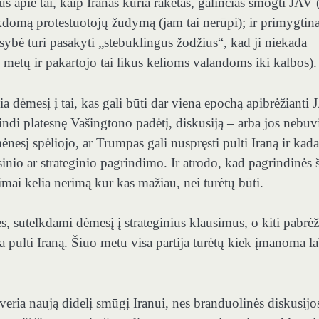
us apie tai, kaip Iranas kuria raketas, galinčias smogti JAV 
ykdomą protestuotojų žudymą (jam tai nerūpi); ir primygtina
sybė turi pasakyti „stebuklingus žodžius“, kad ji niekada
į metų ir pakartojo tai likus kelioms valandoms iki kalbos).
a dėmesį į tai, kas gali būti dar viena epochą apibrėžianti
pindi platesnę Vašingtono padėtį, diskusiją – arba jos nebu
ėnesį spėliojo, ar Trumpas gali nuspręsti pulti Iraną ir kada
sinio ar strateginio pagrindimo. Ir atrodo, kad pagrindinės š
usimai kelia nerimą kur kas mažiau, nei turėtų būti.
, sutelkdami dėmesį į strateginius klausimus, o kiti pabrė
ra pulti Iraną. Šiuo metu visa partija turėtų kiek įmanoma l
ria naują didelį smūgį Iranui, nes branduolinės diskusijo