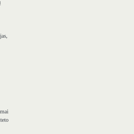
ų
jas,
amai
teto