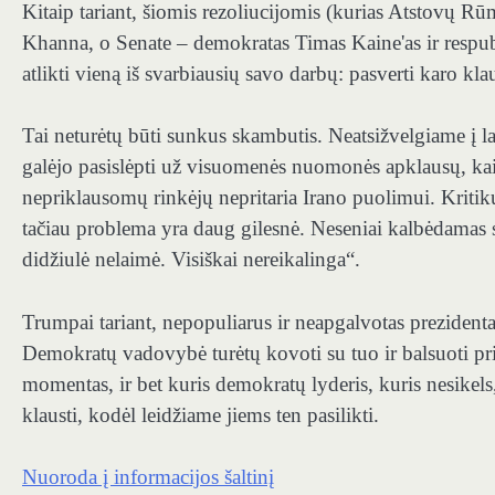
Kitaip tariant, šiomis rezoliucijomis (kurias Atstovų 
Khanna, o Senate – demokratas Timas Kaine'as ir respu
atlikti vieną iš svarbiausių savo darbų: pasverti karo kl
Tai neturėtų būti sunkus skambutis. Neatsižvelgiame į l
galėjo pasislėpti už visuomenės nuomonės apklausų, kai
nepriklausomų rinkėjų nepritaria Irano puolimui. Kritik
tačiau problema yra daug gilesnė. Neseniai kalbėdamas su
didžiulė nelaimė. Visiškai nereikalinga“.
Trumpai tariant, nepopuliarus ir neapgalvotas prezidentas
Demokratų vadovybė turėtų kovoti su tuo ir balsuoti prie
momentas, ir bet kuris demokratų lyderis, kuris nesikels,
klausti, kodėl leidžiame jiems ten pasilikti.
Nuoroda į informacijos šaltinį