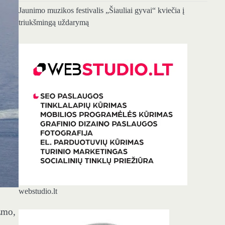
Jaunimo muzikos festivalis „Šiauliai gyvai“ kviečia į
triukšmingą uždarymą
webstudio.lt
zmo,