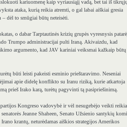
islokuoti kariuomenę kaip vyriausiąjį vadą, bet tai iš tikrųj
sta ataka, kurią reikia atremti, o gal labai aiškiai gresia
n – dėl to smūgiai būtų neteisėti.
atas, o dabar Tarptautinės krizių grupės vyresnysis patarė
indo Trumpo administracijai pulti Iraną. Akivaizdu, kad
atikimo argumento, kad JAV kariniai veiksmai kažkaip būtų
urėtų būti leisti pakeisti esminio prieštaravimo. Neseniai
imai apie didelę konflikto su Iranu riziką, kurie atkartoja
ą prieš Irako karą, turėtų pagyvinti tą pasipriešinimą.
 partijos Kongreso vadovybė ir vėl nesugebėjo veikti reiki
iš senatorės Jeanne Shaheen, Senato Užsienio santykių komi
e Irano krantų, neturėdamas aiškios strategijos Amerikos