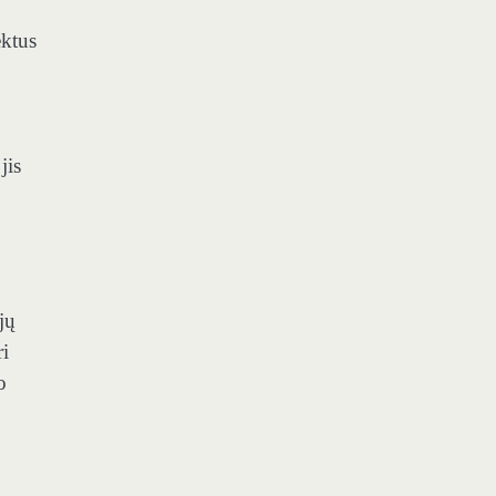
ektus
jis
jų
ri
o