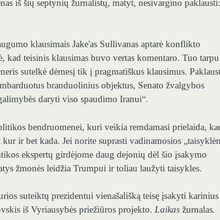
as iš šių septynių žurnalistų, matyt, nesivargino paklausti:
augumo klausimais Jake'as Sullivanas aptarė konflikto
, kad teisinis klausimas buvo vertas komentaro. Tuo tarpu
ris sutelkė dėmesį tik į pragmatiškus klausimus. Paklaus
bombarduotus branduolinius objektus, Senato žvalgybos
galimybės daryti viso spaudimo Iranui“.
olitikos bendruomenei, kuri veikia remdamasi prielaida, ka
t kur ir bet kada. Jei norite suprasti vadinamosios „taisyklė
olitikos ekspertų girdėjome daug dejonių dėl šio įsakymo
tys žmonės leidžia Trumpui ir toliau laužyti taisykles.
os suteiktų prezidentui vienašališką teisę įsakyti karinius
ovskis iš Vyriausybės priežiūros projekto.
Laikas
žurnalas.