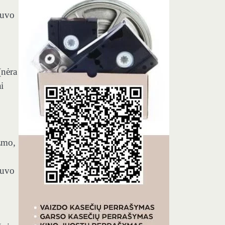
buvo
(nėra
i
zmo,
buvo