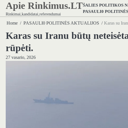
Apie Rinkimus.LT
Skip
ŠALIES POLITIKOS 
to
PASAULI0 POLITINĖ
Rinkimai,kandidatai,referendumai
content
Home
PASAULI0 POLITINĖS AKTUALIJOS
Karas su Iran
Karas su Iranu būtų neteisėt
rūpėti.
27 vasario, 2026