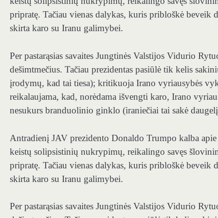
keistų solipsistinių nukrypimų, reikalingo savęs šlovinim
pripratę. Tačiau vienas dalykas, kuris pribloškė beveik 
skirta karo su Iranu galimybei.
Per pastarąsias savaites Jungtinės Valstijos Vidurio Rytu
dešimtmečius. Tačiau prezidentas pasiūlė tik kelis sakini
įrodymų, kad tai tiesa); kritikuoja Irano vyriausybės v
reikalaujama, kad, norėdama išvengti karo, Irano vyriau
nesukurs branduolinio ginklo (iraniečiai tai sakė daugel
Antradienį JAV prezidento Donaldo Trumpo kalba apie S
keistų solipsistinių nukrypimų, reikalingo savęs šlovinim
pripratę. Tačiau vienas dalykas, kuris pribloškė beveik 
skirta karo su Iranu galimybei.
Per pastarąsias savaites Jungtinės Valstijos Vidurio Rytu