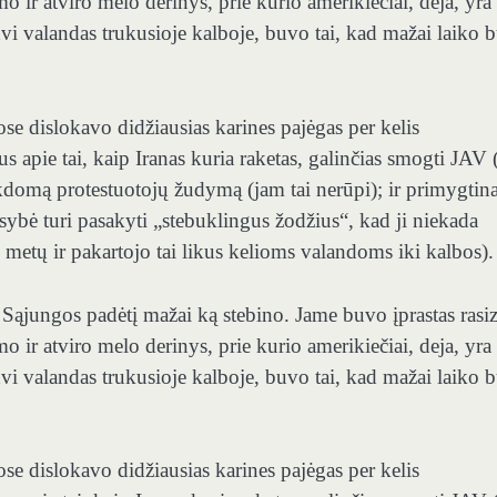
o ir atviro melo derinys, prie kurio amerikiečiai, deja, yra
dvi valandas trukusioje kalboje, buvo tai, kad mažai laiko 
ose dislokavo didžiausias karines pajėgas per kelis
us apie tai, kaip Iranas kuria raketas, galinčias smogti JAV 
ykdomą protestuotojų žudymą (jam tai nerūpi); ir primygtina
sybė turi pasakyti „stebuklingus žodžius“, kad ji niekada
į metų ir pakartojo tai likus kelioms valandoms iki kalbos).
ąjungos padėtį mažai ką stebino. Jame buvo įprastas rasi
o ir atviro melo derinys, prie kurio amerikiečiai, deja, yra
dvi valandas trukusioje kalboje, buvo tai, kad mažai laiko 
ose dislokavo didžiausias karines pajėgas per kelis