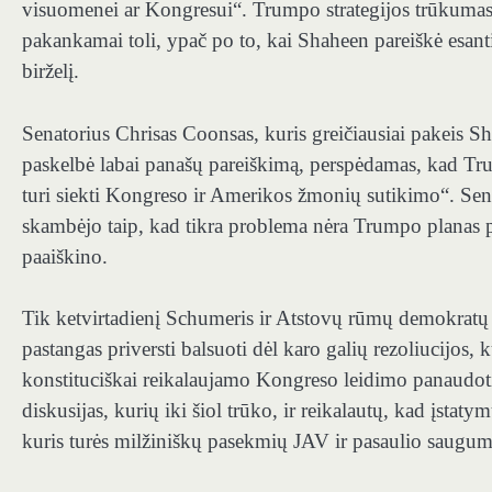
visuomenei ar Kongresui“. Trumpo strategijos trūkumas ti
pakankamai toli, ypač po to, kai Shaheen pareiškė esant
birželį.
Senatorius Chrisas Coonsas, kuris greičiausiai pakeis S
paskelbė labai panašų pareiškimą, perspėdamas, kad Trumpas
turi siekti Kongreso ir Amerikos žmonių sutikimo“. S
skambėjo taip, kad tikra problema nėra Trumpo planas pra
paaiškino.
Tik ketvirtadienį Schumeris ir Atstovų rūmų demokratų l
pastangas priversti balsuoti dėl karo galių rezoliucijos, k
konstituciškai reikalaujamo Kongreso leidimo panaudoti
diskusijas, kurių iki šiol trūko, ir reikalautų, kad įstat
kuris turės milžiniškų pasekmių JAV ir pasaulio saugum