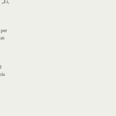
 „Ei,
 per
tas
d
mis