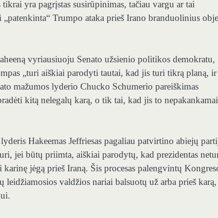
krai yra pagrįstas susirūpinimas, tačiau vargu ar tai
i „patenkinta“ Trumpo ataka prieš Irano branduolinius obj
haheeną vyriausiuoju Senato užsienio politikos demokratu,
 „turi aiškiai parodyti tautai, kad jis turi tikrą planą, ir 
enato mažumos lyderio Chucko Schumerio pareiškimas
dėti kitą nelegalų karą, o tik tai, kad jis to nepakankamai
yderis Hakeemas Jeffriesas pagaliau patvirtino abiejų parti
uri, jei būtų priimta, aiškiai parodytų, kad prezidentas netu
 karinę jėgą prieš Iraną. Šis procesas palengvintų Kongres
ymų leidžiamosios valdžios nariai balsuotų už arba prieš karą,
ui.