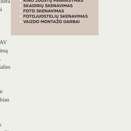
(nėra
i
 JAV
vimą
.
alies
žė
abiau
s