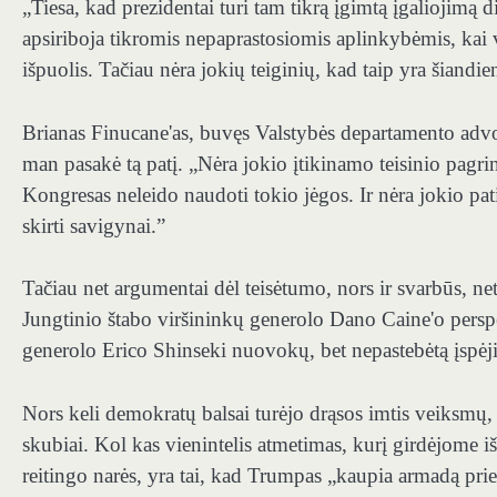
„Tiesa, kad prezidentai turi tam tikrą įgimtą įgaliojimą d
apsiriboja tikromis nepaprastosiomis aplinkybėmis, kai vyk
išpuolis. Tačiau nėra jokių teiginių, kad taip yra šiandie
Brianas Finucane'as, buvęs Valstybės departamento advok
man pasakė tą patį. „Nėra jokio įtikinamo teisinio pagr
Kongresas neleido naudoti tokio jėgos. Ir nėra jokio p
skirti savigynai.”
Tačiau net argumentai dėl teisėtumo, nors ir svarbūs, net
Jungtinio štabo viršininkų generolo Dano Caine'o perspėj
generolo Erico Shinseki nuovokų, bet nepastebėtą įspėjim
Nors keli demokratų balsai turėjo drąsos imtis veiksmų,
skubiai. Kol kas vienintelis atmetimas, kurį girdėjome 
reitingo narės, yra tai, kad Trumpas „kaupia armadą pri