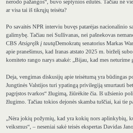
nerodo pažangos“, buvo septynios eilutės. Tačiau nė vien
ar visa tai iš tikrųjų teisėta?
Po savaitės NPR interviu buvęs patarėjas nacionalinio s
galimybę. Tačiau nei Sullivanas, nei pašnekovas nemanė
CBS
Atsigręžk į tautą
Demokratų senatorius Markas Warne
apie pranešimus, kad Iranas atstato 2025 m. birželį su
komiteto rango narys atsakė: „Bijau, kad mes neturime 
Deja, vengimas diskusijų apie teisėtumą yra būdingas p
Jungtinės Valstijos turi ypatingą privilegiją smurtauti be
pagrįstos tvarkos“ žlugimą, žiūrėkite čia. Iš užsienio p
žlugimo. Tačiau tokios dejonės skamba tuščiai, kai tie pa
„Nėra jokių požymių, kad yra kokių nors aplinkybių, kuri
veiksmus“, – neseniai sakė teisės ekspertas Davidas Jan