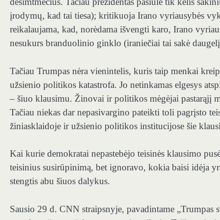
dešimtmečius. Tačiau prezidentas pasiūlė tik kelis sakini
įrodymų, kad tai tiesa); kritikuoja Irano vyriausybės v
reikalaujama, kad, norėdama išvengti karo, Irano vyriau
nesukurs branduolinio ginklo (iraniečiai tai sakė daugel
Tačiau Trumpas nėra vienintelis, kuris taip menkai kreipi
užsienio politikos katastrofa. Jo netinkamas elgesys ats
– šiuo klausimu. Žinovai ir politikos mėgėjai pastarąjį m
Tačiau niekas dar nepasivargino pateikti toli pagrįsto tei
žiniasklaidoje ir užsienio politikos institucijose šie kla
Kai kurie demokratai nepastebėjo teisinės klausimo pusės
teisinius susirūpinimą, bet ignoravo, kokia baisi idėja y
stengtis abu šiuos dalykus.
Sausio 29 d. CNN straipsnyje, pavadintame „Trumpas sve