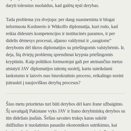
daryti tolesnius nuolaidus, kad galėtų tęsti derybas.
Tada problema yra dvejopa: per daug suasmeninta ir blogai
informuota Kushnerio ir Witkoffo diplomatija, kuri rodo, kad
reikia didesnės kompetencijos ir institucinės paramos, ir per
didelis dėmesys procesui, aljanso valdymui ir „saugioms“
deryboms dėl tikros diplomatijos su priešingomis valstybėmis. Ir,
deja, šių dviejų problemų sprendimai krypsta priešingomis
kryptimis. Kaip politikos formuotojai gali per ateinančius metus
atstatyti JAV diplomatijos talentų suolelį, kartu suteikdami
lankstumo ir laisvės nuo biurokratinio proceso, reikalingo norint
įsitraukti į naujoviškus derybų procesus?
Šiuo metu
prioritetas turi būti derybos dėl karo Irane užbaigimo.
Šį savaitgalį Pakistane vyks JAV ir Irano derybininkų derybos su
itin dideliais įnašais. Šešias savaites trukęs karas sukėlė
didžiulius ir nuolatinius pasaulio ekonomikos sutrikimus, kai