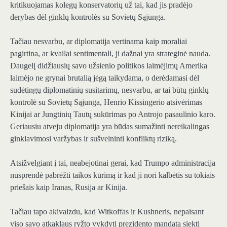
kritikuojamas kolegų konservatorių už tai, kad jis pradėjo
derybas dėl ginklų kontrolės su Sovietų Sąjunga.
Tačiau nesvarbu, ar diplomatija vertinama kaip moraliai
pagirtina, ar kvailai sentimentali, ji dažnai yra strateginė nauda.
Daugelį didžiausių savo užsienio politikos laimėjimų Amerika
laimėjo ne grynai brutalią jėgą taikydama, o derėdamasi dėl
sudėtingų diplomatinių susitarimų, nesvarbu, ar tai būtų ginklų
kontrolė su Sovietų Sąjunga, Henrio Kissingerio atsivėrimas
Kinijai ar Jungtinių Tautų sukūrimas po Antrojo pasaulinio karo.
Geriausiu atveju diplomatija yra būdas sumažinti nereikalingas
ginklavimosi varžybas ir sušvelninti konfliktų riziką.
Atsižvelgiant į tai, neabejotinai gerai, kad Trumpo administracija
nusprendė pabrėžti taikos kūrimą ir kad ji nori kalbėtis su tokiais
priešais kaip Iranas, Rusija ar Kinija.
Tačiau tapo akivaizdu, kad Witkoffas ir Kushneris, nepaisant
viso savo atkaklaus ryžto vykdyti prezidento mandatą siekti