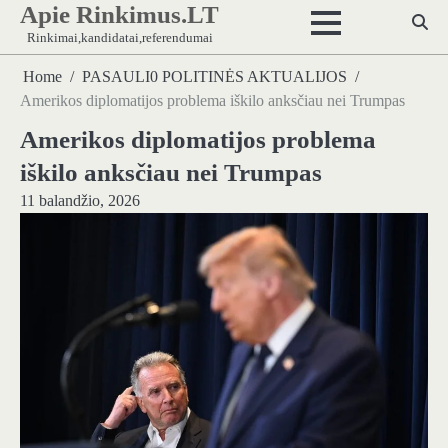
Apie Rinkimus.LT
Skip
to
Rinkimai,kandidatai,referendumai
content
Home
PASAULI0 POLITINĖS AKTUALIJOS
Amerikos diplomatijos problema iškilo anksčiau nei Trumpas
Amerikos diplomatijos problema
iškilo anksčiau nei Trumpas
11 balandžio, 2026