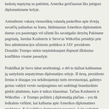
lankstų mąstymą su patirtimi, Amerika greičiausiai liks įstrigusi
diplomatiniame kelyje.
Antradienio vakarą vienuoliktą valandą paskelbus apie dviejų
savaičių paliaubas su Iranu, liūdniausias Amerikos diplomatinis
duetas yra pasirengęs vėl užimti šio savaitgalio derybų Pakistane
pagrindą. Jaredas Kushneris ir Steve'as Witkoffas prisidėjo prie
šios administracijos užsienio politikos ir JAV prezidento
Donaldo Trumpo siekio tarpininkaujant išspręsti iškilusius
konfliktus visame pasaulyje.
Praktiškai jie buvo labai nesėkmingi, o dėl to dažnai kaltinamas
jų santykinis nepatyrimas diplomatijos srityje. Iš tiesų, prezidento
žentas ir draugas yra nekilnojamojo turto investuotojai, galintys
geriau valdyti verslo susijungimus nei sudėtingi branduolinio
ginklo platinimo, karo ir taikos klausimai. Tačiau Kushneris ir
Witkoffas – ir Trumpo požiūris į diplomatiją plačiau – yra tik
ledkalnio viršūnė, kai kalbama apie Amerikos diplomatines
problemas. Kol politikos formuotojai nesupras, kaip suderinti