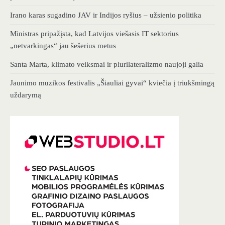
Irano karas sugadino JAV ir Indijos ryšius – užsienio politika
Ministras pripažįsta, kad Latvijos viešasis IT sektorius
„netvarkingas“ jau šešerius metus
Santa Marta, klimato veiksmai ir plurilateralizmo naujoji galia
Jaunimo muzikos festivalis „Šiauliai gyvai“ kviečia į triukšmingą
uždarymą