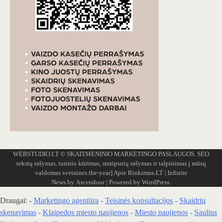
WEBSTUDIO.LT
© SKAITMENINIO MARKETINGO PASLAUGOS. SEO
tekstų rašymas, turinio kūrimas, straipsnių rašymas ir talpinimas į mūsų
valdomas svetaines.the-year]
Apie Rinkimus.LT
| Infinite
News by
Ascendoor
| Powered by
WordPress
.
Draugai: -
Marketingo agentūra
-
Teisinės konsultacijos
-
Skaidrių
skenavimas
-
Klaipedos miesto naujienos
-
Miesto naujienos
-
Saulius