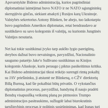
Apsvarstykite Bideno administraciją, kurios pagrindiniai
diplomatiniai laimėjimai buvo NATO ir ne NATO sąjungininkų
skerspjūvio ginčas, siekiant atsakyti į Rusijos karą Ukrainoje.
Valstybės sekretorius Antony Blinken, be abejo, tuo laikotarpiu
buvo pagrindinis Amerikos diplomatas, retai bendraudavo ar
susitikdavo su savo kolegomis iš valstijų, su kuriomis Jungtinės
Valstijos nesutaria.
Net kai tokie susitikimai įvyko tarp aukšto lygio pareigūnų,
derybos dažnai buvo nevaisingos, pavyzdžiui, Nacionalinio
saugumo patarėjo Jake'o Sullivano susitikimas su Kinijos
kolegomis Aliaskoje, kuris peraugo į piktus pasikeitimus kritika.
Kai Bideno administracijai tikrai reikėjo surengti rimtą pokalbį
su JAV priešininku, ji atsiuntė ne Blinkeną, o CŽV direktorių
Billą Burnsą, kad šie pokalbiai būtų privatūs. O vykstančius
diplomatinius procesus, pavyzdžiui, bandymą iš naujo pradėti
Bendrą visapusišką veiksmų planą po pirmosios Trumpo
administracijos pasitraukimo, sužlugdė labai biurokratinis
tarpžinybinis procesas ir politinis susirūpinimas, kad Iranas turi