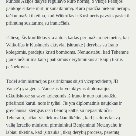
kuriose Azijos dalyse reguliavo kuro normą, o visoje Persijos
įlankoje sukėlė mirtį ir sunaikinimą. Karo pradžia niekam nerūpi,
tačiau mažai tikėtina, kad Witkoffas ir Kushneris pavyks pasiekti
priimtiną susitarimą su iraniečiais.
Iš tiesų, šis konfliktas yra antras kartas per mažiau nei metus, kai
Witkoffas ir Kushneris aktyviai įsitraukė į derybas su Irano
kolegomis, pradėjus kristi bomboms. Nenuostabu, kad Teherane
į juos nežiūrima kaip į patikimus derybininkus ar kaip į tikrus
pašnekovus.
Todėl administracijos pasirinkimas siųsti viceprezidentą JD
Vance'ą yra geras. Vance'as buvo aktyvus diplomatijos
užkulisiuose su savo kolegomis iš Irano ir nuo pat pradžių
priešinosi karui, nors ir tyliai. Jis yra diplomatinis naujokas ir
greičiausiai stengsis rasti bendrą kalbą su nepasitikinčiu
Teheranu, tačiau vis tiek mažiau tikėtina, kad jis duos laisvą
valią Izraelio ministrui pirmininkui Benjaminui Netanyahu ir
labiau tikėtina, kad įsitrauks į tikrą derybų procesą, paremtą