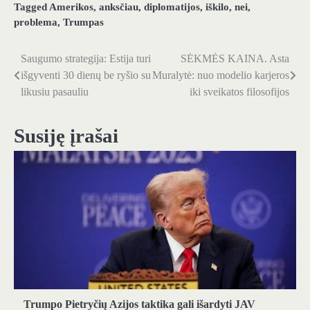
Tagged
Amerikos
,
anksčiau
,
diplomatijos
,
iškilo
,
nei
,
problema
,
Trumpas
Saugumo strategija: Estija turi
SĖKMĖS KAINA. Asta
Navigacija
išgyventi 30 dienų be ryšio su
Muralytė: nuo modelio karjeros
tarp
likusiu pasauliu
iki sveikatos filosofijos
įrašų
Susiję įrašai
Trumpo Pietryčių Azijos taktika gali išardyti JAV