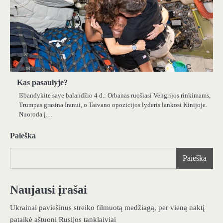
Kas pasaulyje?
Išbandykite save balandžio 4 d.: Orbanas ruošiasi Vengrijos rinkimams,
Trumpas grasina Iranui, o Taivano opozicijos lyderis lankosi Kinijoje.
Nuoroda į…
Paieška
Paieška
Naujausi įrašai
Ukrainai paviešinus streiko filmuotą medžiagą, per vieną naktį
pataikė aštuoni Rusijos tanklaiviai