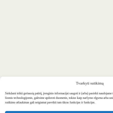
Tvarkyti sutikimą
Siekdami teikti geriausią patirtį, įrenginio informacijai saugoti ir (arba) pasiekti naudojame
šiomis technologijomis, galėsime apdoroti duomenis, tokius kaip naršymo elgsena arba uni
sutikimo atšaukimas gali neigiamai paveikti tam tikras funkcijas ir funkcijas.