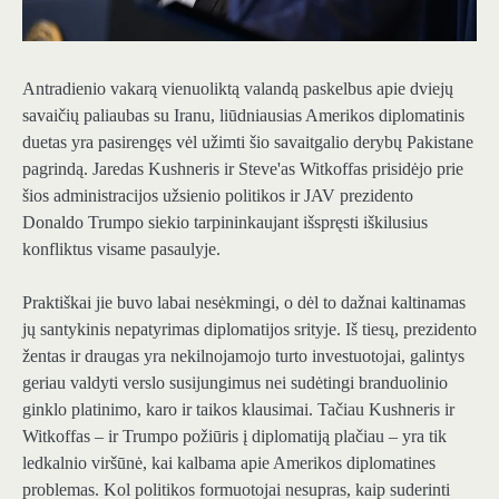
Antradienio vakarą vienuoliktą valandą paskelbus apie dviejų
savaičių paliaubas su Iranu, liūdniausias Amerikos diplomatinis
duetas yra pasirengęs vėl užimti šio savaitgalio derybų Pakistane
pagrindą. Jaredas Kushneris ir Steve'as Witkoffas prisidėjo prie
šios administracijos užsienio politikos ir JAV prezidento
Donaldo Trumpo siekio tarpininkaujant išspręsti iškilusius
konfliktus visame pasaulyje.
Praktiškai jie buvo labai nesėkmingi, o dėl to dažnai kaltinamas
jų santykinis nepatyrimas diplomatijos srityje. Iš tiesų, prezidento
žentas ir draugas yra nekilnojamojo turto investuotojai, galintys
geriau valdyti verslo susijungimus nei sudėtingi branduolinio
ginklo platinimo, karo ir taikos klausimai. Tačiau Kushneris ir
Witkoffas – ir Trumpo požiūris į diplomatiją plačiau – yra tik
ledkalnio viršūnė, kai kalbama apie Amerikos diplomatines
problemas. Kol politikos formuotojai nesupras, kaip suderinti