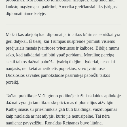
lankstų mąstymą su patirtimi, Amerika greičiausiai liks įstrigusi
diplomatiniame kelyje.
Mažai kas abejotų
kad diplomatija ir taikos kūrimas teoriškai yra
geri dalykai. Iš tiesų, kai Trumpas nusprendė priminti visiems
praėjusiais metais įvairiuose tviteriuose ir kalbose, Biblija mums
sako, kad taikdariai turi būti ypač gerbiami. Moralinę pareigą
siekti taikos dažnai pabrėžia įvairių tikėjimų lyderiai, neseniai
naujasis, netikėtai amerikietis popiežius, savo įvairiuose
Didžiosios savaitės pamoksluose pasirinkęs pabrėžti taikos
poreikį.
Tačiau praktikoje Vašingtono politinėje ir žiniasklaidos aplinkoje
dažnai vyrauja tam tikras skepticizmas diplomatijos atžvilgiu.
Kalbėjimasis su priešininkais gali būti klaidingai vaizduojamas
kaip nuolaida ar net atlygis, kurio jie nenusipelnė. Tai nėra
naujiena: pavyzdžiui, Ronaldas Reiganas buvo liūdnai