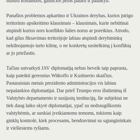
suburti komandos, galinčios jiems patarti ir palaikyti.
Panašios problemos apkartino ir Ukrainos derybas, kurios įstrigo
teritorinio apsikeitimo klausimais – klausimais, kurie nebūtinai
atspindi kurios nors konflikto šalies norus ar poreikius. Atrodo,
kad gilus fiksavimas teritorijoje labiau atspindi derybininkų
nekilnojamojo turto kilmę, o ne konkretų susitelkimą į konfliktą
ar jo priežastis.
Tačiau sutvarkyti JAV diplomatiją nebus beveik taip paprasta,
kaip pateikti geresnius Witkoffo ir Kushnerio skaičius.
Pastaraisiais metais prezidento administracijos vis labiau
nepalankios diplomatijai. Dar prieš Trumpo eros išstūmimą iš
Valstybės departamento ir susijusių institucijų, šie subjektai ne
tiek daug laiko skyrė diplomatijai, ypač su nedraugiškomis
valstybėmis, ar sunkiai įveikiamoms temoms, tokioms kaip
ginklų kontrolė, kiek procesams, bendravimui su sąjungininkais
ir viešiesiems ryšiams.