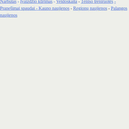
Narbutas
-
Įvaizdžio kūrimas
-
Veidoskaita
-
Teniso treniruotės
-
Pranešimai spaudai -
Kauno naujienos
-
Regionų naujienos
-
Palangos
naujienos