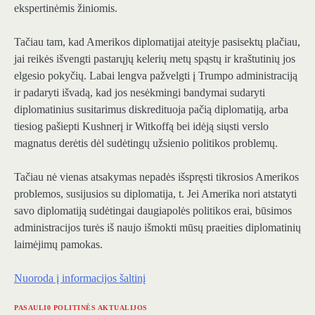
ekspertinėmis žiniomis.
Tačiau tam, kad Amerikos diplomatijai ateityje pasisektų plačiau,
jai reikės išvengti pastarųjų kelerių metų spąstų ir kraštutinių jos
elgesio pokyčių. Labai lengva pažvelgti į Trumpo administraciją
ir padaryti išvadą, kad jos nesėkmingi bandymai sudaryti
diplomatinius susitarimus diskredituoja pačią diplomatiją, arba
tiesiog pašiepti Kushnerį ir Witkoffą bei idėją siųsti verslo
magnatus derėtis dėl sudėtingų užsienio politikos problemų.
Tačiau nė vienas atsakymas nepadės išspręsti tikrosios Amerikos
problemos, susijusios su diplomatija, t. Jei Amerika nori atstatyti
savo diplomatiją sudėtingai daugiapolės politikos erai, būsimos
administracijos turės iš naujo išmokti mūsų praeities diplomatinių
laimėjimų pamokas.
Nuoroda į informacijos šaltinį
PASAULI0 POLITINĖS AKTUALIJOS