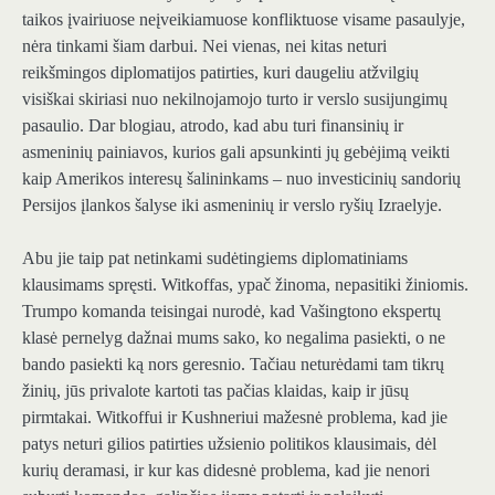
taikos įvairiuose neįveikiamuose konfliktuose visame pasaulyje,
nėra tinkami šiam darbui. Nei vienas, nei kitas neturi
reikšmingos diplomatijos patirties, kuri daugeliu atžvilgių
visiškai skiriasi nuo nekilnojamojo turto ir verslo susijungimų
pasaulio. Dar blogiau, atrodo, kad abu turi finansinių ir
asmeninių painiavos, kurios gali apsunkinti jų gebėjimą veikti
kaip Amerikos interesų šalininkams – nuo ​​investicinių sandorių
Persijos įlankos šalyse iki asmeninių ir verslo ryšių Izraelyje.
Abu jie taip pat netinkami sudėtingiems diplomatiniams
klausimams spręsti. Witkoffas, ypač žinoma, nepasitiki žiniomis.
Trumpo komanda teisingai nurodė, kad Vašingtono ekspertų
klasė pernelyg dažnai mums sako, ko negalima pasiekti, o ne
bando pasiekti ką nors geresnio. Tačiau neturėdami tam tikrų
žinių, jūs privalote kartoti tas pačias klaidas, kaip ir jūsų
pirmtakai. Witkoffui ir Kushneriui mažesnė problema, kad jie
patys neturi gilios patirties užsienio politikos klausimais, dėl
kurių deramasi, ir kur kas didesnė problema, kad jie nenori