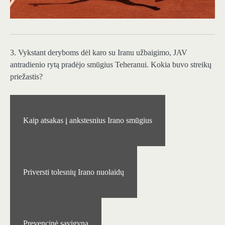
3. Vykstant deryboms dėl karo su Iranu užbaigimo, JAV
antradienio rytą pradėjo smūgius Teheranui. Kokia buvo streikų
priežastis?
Kaip atsakas į ankstesnius Irano smūgius
Priversti tolesnių Irano nuolaidų
Prevencinė savigyna