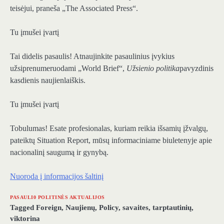
teisėjui, praneša „The Associated Press“.
Tu įmušei įvartį
Tai didelis pasaulis! Atnaujinkite pasaulinius įvykius
užsiprenumeruodami „World Brief“,
Užsienio politika
pavyzdinis
kasdienis naujienlaiškis.
Tu įmušei įvartį
Tobulumas! Esate profesionalas, kuriam reikia išsamių įžvalgų,
pateiktų Situation Report, mūsų informaciniame biuletenyje apie
nacionalinį saugumą ir gynybą.
Nuoroda į informacijos šaltinį
PASAULI0 POLITINĖS AKTUALIJOS
Tagged
Foreign
,
Naujienų
,
Policy
,
savaites
,
tarptautinių
,
viktorina