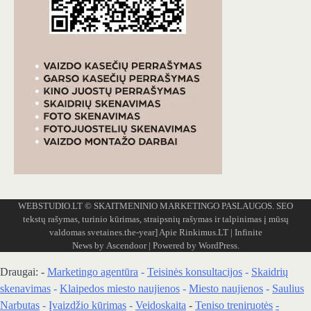
WEBSTUDIO.LT
© SKAITMENINIO MARKETINGO PASLAUGOS. SEO
tekstų rašymas, turinio kūrimas, straipsnių rašymas ir talpinimas į mūsų
valdomas svetaines.the-year]
Apie Rinkimus.LT
| Infinite
News by
Ascendoor
| Powered by
WordPress
.
Draugai: -
Marketingo agentūra
-
Teisinės konsultacijos
-
Skaidrių
skenavimas
-
Klaipedos miesto naujienos
-
Miesto naujienos
-
Saulius
Narbutas
-
Įvaizdžio kūrimas
-
Veidoskaita
-
Teniso treniruotės
-