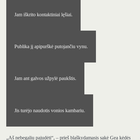
Jam iškrito kontaktiniai lęšiai.
Publika jį apipurškė putojančiu vynu.
Jam ant galvos užpylė paukštis.
Jis turėjo naudotis vonios kambariu.
„Aš nebegaliu pajudėti“, – prieš blaškydamasis sakė Gea kėdės