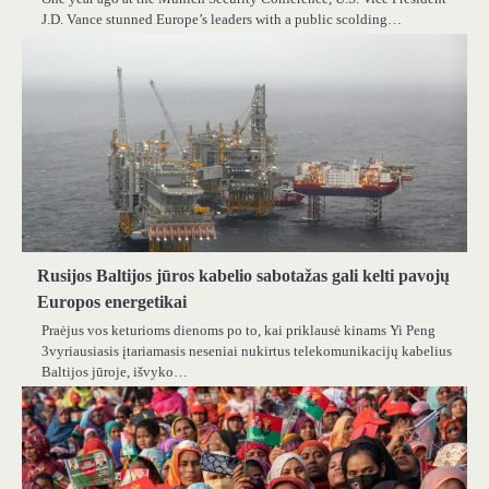
J.D. Vance stunned Europe’s leaders with a public scolding…
Rusijos Baltijos jūros kabelio sabotažas gali kelti pavojų
Europos energetikai
Praėjus vos keturioms dienoms po to, kai priklausė kinams Yi Peng
3vyriausiasis įtariamasis neseniai nukirtus telekomunikacijų kabelius
Baltijos jūroje, išvyko…