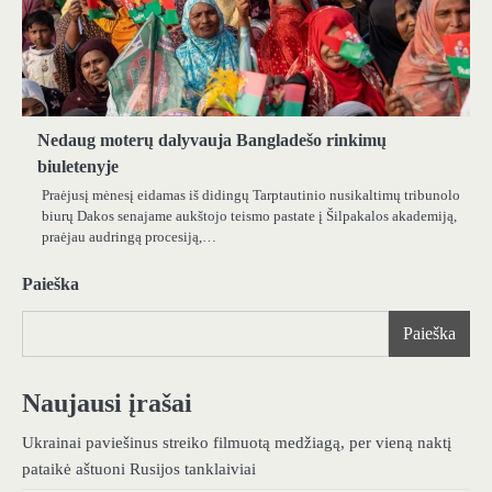
Nedaug moterų dalyvauja Bangladešo rinkimų
biuletenyje
Praėjusį mėnesį eidamas iš didingų Tarptautinio nusikaltimų tribunolo
biurų Dakos senajame aukštojo teismo pastate į Šilpakalos akademiją,
praėjau audringą procesiją,…
Paieška
Paieška
Naujausi įrašai
Ukrainai paviešinus streiko filmuotą medžiagą, per vieną naktį
pataikė aštuoni Rusijos tanklaiviai