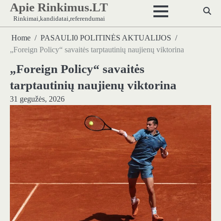
Apie Rinkimus.LT
Skip
to
Rinkimai,kandidatai,referendumai
content
Home
PASAULI0 POLITINĖS AKTUALIJOS
„Foreign Policy“ savaitės tarptautinių naujienų viktorina
„Foreign Policy“ savaitės
tarptautinių naujienų viktorina
31 gegužės, 2026