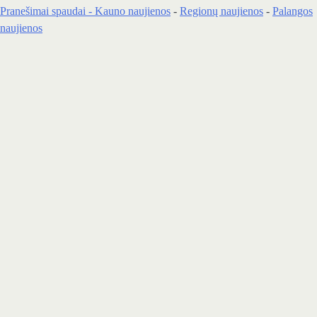
Pranešimai spaudai -
Kauno naujienos
-
Regionų naujienos
-
Palangos
naujienos