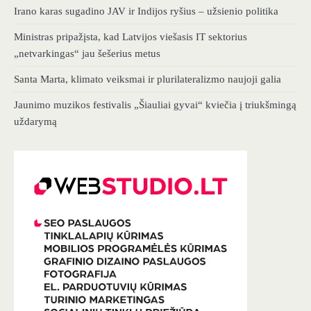
Irano karas sugadino JAV ir Indijos ryšius – užsienio politika
Ministras pripažįsta, kad Latvijos viešasis IT sektorius
„netvarkingas“ jau šešerius metus
Santa Marta, klimato veiksmai ir plurilateralizmo naujoji galia
Jaunimo muzikos festivalis „Šiauliai gyvai“ kviečia į triukšmingą
uždarymą