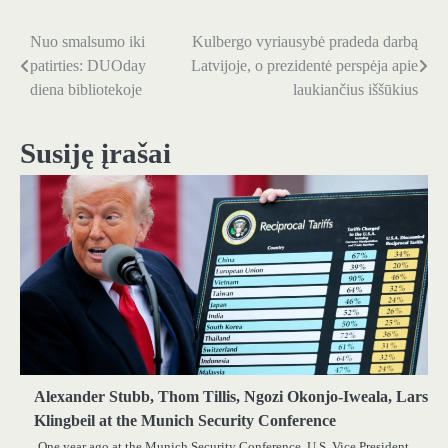
Nuo smalsumo iki
Kulbergo vyriausybė pradeda darbą
Navigacija
patirties: DUOday
Latvijoje, o prezidentė perspėja apie
tarp
diena bibliotekoje
laukiančius iššūkius
įrašų
Susiję įrašai
Alexander Stubb, Thom Tillis, Ngozi Okonjo-Iweala, Lars
Klingbeil at the Munich Security Conference
One year ago at the Munich Security Conference, U.S. Vice President