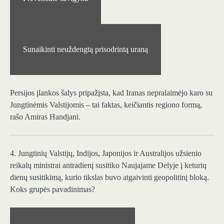
Sunaikinti neuždengtą prisodrintą uraną
Persijos įlankos šalys pripažįsta, kad Iranas nepralaimėjo karo su
Jungtinėmis Valstijomis – tai faktas, keičiantis regiono formą,
rašo Amiras Handjani.
4. Jungtinių Valstijų, Indijos, Japonijos ir Australijos užsienio
reikalų ministrai antradienį susitiko Naujajame Delyje į keturių
dienų susitikimą, kurio tikslas buvo atgaivinti geopolitinį bloką.
Koks grupės pavadinimas?