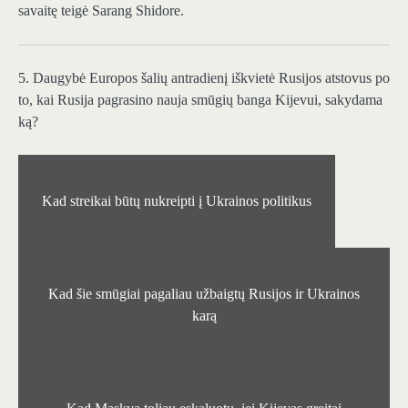
savaitę teigė Sarang Shidore.
5. Daugybė Europos šalių antradienį iškvietė Rusijos atstovus po
to, kai Rusija pagrasino nauja smūgių banga Kijevui, sakydama
ką?
Kad streikai būtų nukreipti į Ukrainos politikus
Kad šie smūgiai pagaliau užbaigtų Rusijos ir Ukrainos
karą