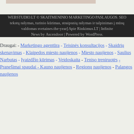
WEBSTUDIO.LT
© SKAITMENINIO MARKETINGO PASLAUGOS. SEO
tekstų rašymas, turinio kūrimas, straipsnių rašymas ir talpinimas į mūsų
valdomas svetaines.the-year]
Apie Rinkimus.LT
| Infinite
News by
Ascendoor
| Powered by
WordPress
.
Draugai: -
Marketingo agentūra
-
Teisinės konsultacijos
-
Skaidrių
skenavimas
-
Klaipedos miesto naujienos
-
Miesto naujienos
-
Saulius
Narbutas
-
Įvaizdžio kūrimas
-
Veidoskaita
-
Teniso treniruotės
-
Pranešimai spaudai -
Kauno naujienos
-
Regionų naujienos
-
Palangos
naujienos