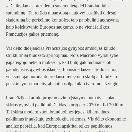
– išlaikydamas prezidento suverenitetą dėl branduolinių
sprendimų. Tai reiškia niuansuotą naujovę: pasiūlyti didesnį
skaidrumą be perkėlimo kontrolės, taip patobulinti atgrasymą
kaip kolektyvinio Europos saugumo, o ne vienašališkos
Prancūzijos galios priemonę.
Vis dėlto didėjančias Prancūzijos gynybos ambicijas kliudo
struktūriniai biudžeto apribojimai. Nors Macrono vyriausybė
įsipareigojo nekelti mokesčių, kad būtų galima finansuoti
padidėjusias gynybos išlaidas, finansinė laisvė atrodo siaura,
veiksmingai nurodanti priklausomybę nuo skolų ar biudžeto
perskirstymo-modelis, abejotinas ilgalaikio tvarumo atžvilgiu.
Prancūzijos karinio programavimo įstatyme numatytas planas,
skirtas gynybai padidinti išlaidas, kurių per 2030 m. Iki 2030 m.
Tai skirta modernizuoti branduolines jėgas, kibernetines
pakilimus ir aukštųjų technologijų sistemas. Vis dėlto ekonominė
analizė pabrėžia, kad Europai apskritai reikės papildomos