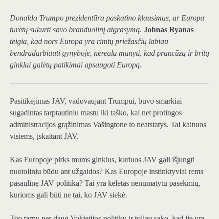
Donaldo Trumpo prezidentūra paskatino klausimus, ar Europa
turėtų sukurti savo branduolinį atgrasymą.
Johnas Ryanas
teigia, kad nors Europa yra rimtų priežasčių labiau
bendradarbiauti gynyboje, nerealu manyti, kad prancūzų ir britų
ginklai galėtų patikimai apsaugoti Europą.
Pasitikėjimas JAV, vadovaujant Trumpui, buvo smarkiai
sugadintas tarptautiniu mastu iki taško, kai net protingos
administracijos grąžinimas Vašingtone to neatstatys. Tai kainuos
visiems, įskaitant JAV.
Kas Europoje pirks mums ginklus, kuriuos JAV gali išjungti
nuotoliniu būdu ant užgaidos? Kas Europoje instinktyviai rems
pasaulinę JAV politiką? Tai yra keletas nenumatytų pasekmių,
kurioms gali būti ne tai, ko JAV siekė.
Tuo tarpu per daug Vokietijos politikų ir toliau sako, kad jie yra