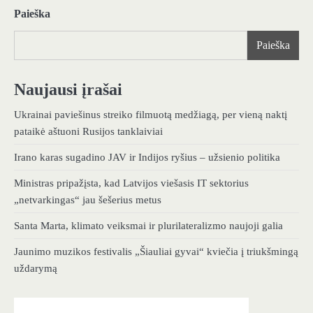
Paieška
Paieška
Naujausi įrašai
Ukrainai paviešinus streiko filmuotą medžiagą, per vieną naktį
pataikė aštuoni Rusijos tanklaiviai
Irano karas sugadino JAV ir Indijos ryšius – užsienio politika
Ministras pripažįsta, kad Latvijos viešasis IT sektorius
„netvarkingas“ jau šešerius metus
Santa Marta, klimato veiksmai ir plurilateralizmo naujoji galia
Jaunimo muzikos festivalis „Šiauliai gyvai“ kviečia į triukšmingą
uždarymą