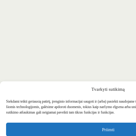
Tvarkyti sutikimą
Siekdami teikti geriausią patirtį, įrenginio informacijai saugoti ir (arba) pasiekti naudojame
šiomis technologijomis, galėsime apdoroti duomenis, tokius kaip naršymo elgsena arba uni
sutikimo atšaukimas gali neigiamai paveikti tam tikras funkcijas ir funkcijas.
Priimti