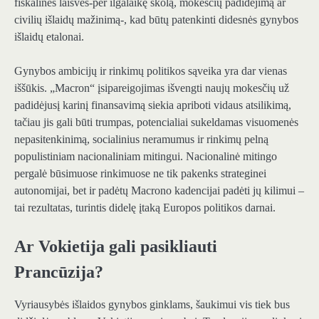
fiskalinės laisvės-per ilgalaikę skolą, mokesčių padidėjimą ar
civilių išlaidų mažinimą-, kad būtų patenkinti didesnės gynybos
išlaidų etalonai.
Gynybos ambicijų ir rinkimų politikos sąveika yra dar vienas
iššūkis. „Macron“ įsipareigojimas išvengti naujų mokesčių už
padidėjusį karinį finansavimą siekia apriboti vidaus atsilikimą,
tačiau jis gali būti trumpas, potencialiai sukeldamas visuomenės
nepasitenkinimą, socialinius neramumus ir rinkimų pelną
populistiniam nacionaliniam mitingui. Nacionalinė mitingo
pergalė būsimuose rinkimuose ne tik pakenks strateginei
autonomijai, bet ir padėtų Macrono kadencijai padėti jų kilimui –
tai rezultatas, turintis didelę įtaką Europos politikos darnai.
Ar Vokietija gali pasikliauti
Prancūzija?
Vyriausybės išlaidos gynybos ginklams, šaukimui vis tiek bus