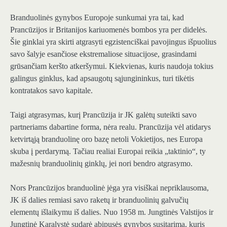
Branduolinės gynybos Europoje sunkumai yra tai, kad
Prancūzijos ir Britanijos kariuomenės bombos yra per didelės.
Šie ginklai yra skirti atgrasyti egzistenciškai pavojingus išpuolius
savo šalyje esančiose ekstremaliose situacijose, grasindami
grūsančiam keršto atkeršymui. Kiekvienas, kuris naudoja tokius
galingus ginklus, kad apsaugotų sąjungininkus, turi tikėtis
kontratakos savo kapitale.
Taigi atgrasymas, kurį Prancūzija ir JK galėtų suteikti savo
partneriams dabartine forma, nėra realu. Prancūzija vėl atidarys
ketvirtąją branduolinę oro bazę netoli Vokietijos, nes Europa
skuba į perdarymą. Tačiau realiai Europai reikia „taktinio“, ty
mažesnių branduolinių ginklų, jei nori bendro atgrasymo.
Nors Prancūzijos branduolinė jėga yra visiškai nepriklausoma,
JK iš dalies remiasi savo raketų ir branduolinių galvučių
elementų išlaikymu iš dalies. Nuo 1958 m. Jungtinės Valstijos ir
Jungtinė Karalystė sudarė abipusės gynybos susitarimą, kuris