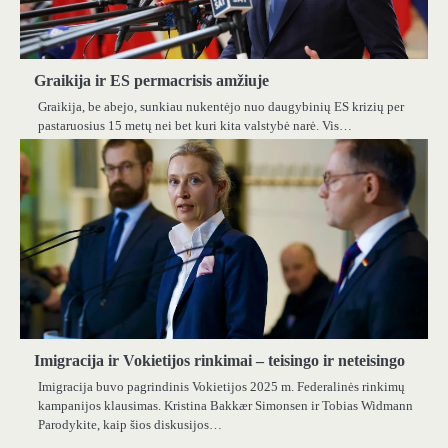
Graikija ir ES permacrisis amžiuje
Graikija, be abejo, sunkiau nukentėjo nuo daugybinių ES krizių per
pastaruosius 15 metų nei bet kuri kita valstybė narė. Vis…
Imigracija ir Vokietijos rinkimai – teisingo ir neteisingo
Imigracija buvo pagrindinis Vokietijos 2025 m. Federalinės rinkimų
kampanijos klausimas. Kristina Bakkær Simonsen ir Tobias Widmann
Parodykite, kaip šios diskusijos…