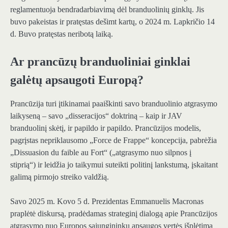
reglamentuoja bendradarbiavimą dėl branduolinių ginklų. Jis
buvo pakeistas ir pratęstas dešimt kartų, o 2024 m. Lapkričio 14
d. Buvo pratęstas neribotą laiką.
Ar prancūzų branduoliniai ginklai
galėtų apsaugoti Europą?
Prancūzija turi įtikinamai paaiškinti savo branduolinio atgrasymo
laikyseną – savo „disseracijos“ doktriną – kaip ir JAV
branduolinį skėtį, ir papildo ir papildo. Prancūzijos modelis,
pagrįstas nepriklausomo „Force de Frappe“ koncepcija, pabrėžia
„Dissuasion du faible au Fort“ („atgrasymo nuo silpnos į
stiprią“) ir leidžia jo taikymui suteikti politinį lankstumą, įskaitant
galimą pirmojo streiko valdžią.
Savo 2025 m. Kovo 5 d. Prezidentas Emmanuelis Macronas
praplėtė diskursą, pradėdamas strateginį dialogą apie Prancūzijos
atgrasymo nuo Europos sąjungininkų apsaugos vertės išplėtimą