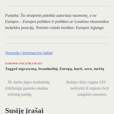
Pastaba: Šis straipsnis pateikia autoriaus nuomonę, o ne
Europos – Europos politikos ir politikos ar Londono ekonomikos
mokyklos poziciją. Teminio vaizdo kreditas: Europos Sąjunga
Nuoroda į informacijos šaltinį
EUROPOS POLITIKA PLIUS
Tagged
atgrasymą
,
branduolinį
,
Europą
,
kurti
,
savo
,
turėtų
JK darbo jėgos kraštutinių
Baltijos šalys ragina JAV
Navigacija
dešiniųjų panieka skatina
neišvykti iš regiono be
tarp
reformų partiją
saugumo paramos
įrašų
Susiję įrašai