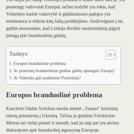
pasirengę vadovauti Europai, tačiau realybė yra tokia, kad
Vokietijos karinė vadovybė ir ginkluotosios pajėgos yra
netinkamos ir trūksta kitų šalių pasitikėjimo. Atsižvelgiant į tai,
galbūt nenuostabu, kad Lenkija išreiškė susidomėjimą įsigyti
prieigą prie branduolinių ginklų.
Turinys:
Europos branduolinė problema
Ar prancūzų branduoliniai ginklai galėtų apsaugoti Europą?
Ar Vokietija gali pasikliauti Prancūzija?
Europos branduolinė problema
Kancleris Olafas Scholzas nuolat atmetė „Taurus“ kruizinių
raketų pristatymą į Ukrainą. Tačiau jo įpėdinis Friedrichas
Merzas tai viešai pritarė ir nurodė, kad jis taip pat yra atviras
diskusijoms apie branduolinį atgrasymą Europoje.