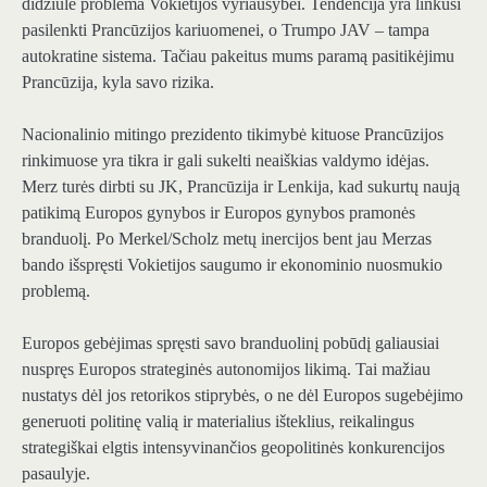
didžiulė problema Vokietijos vyriausybei. Tendencija yra linkusi
pasilenkti Prancūzijos kariuomenei, o Trumpo JAV – tampa
autokratine sistema. Tačiau pakeitus mums paramą pasitikėjimu
Prancūzija, kyla savo rizika.
Nacionalinio mitingo prezidento tikimybė kituose Prancūzijos
rinkimuose yra tikra ir gali sukelti neaiškias valdymo idėjas.
Merz turės dirbti su JK, Prancūzija ir Lenkija, kad sukurtų naują
patikimą Europos gynybos ir Europos gynybos pramonės
branduolį. Po Merkel/Scholz metų inercijos bent jau Merzas
bando išspręsti Vokietijos saugumo ir ekonominio nuosmukio
problemą.
Europos gebėjimas spręsti savo branduolinį pobūdį galiausiai
nuspręs Europos strateginės autonomijos likimą. Tai mažiau
nustatys dėl jos retorikos stiprybės, o ne dėl Europos sugebėjimo
generuoti politinę valią ir materialius išteklius, reikalingus
strategiškai elgtis intensyvinančios geopolitinės konkurencijos
pasaulyje.