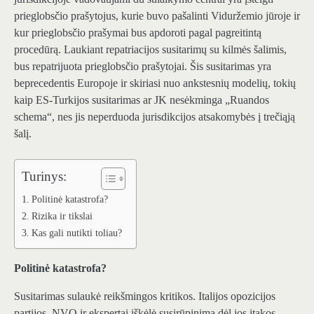
prieglobsčio prašytojus, kurie buvo pašalinti Viduržemio jūroje ir
kur prieglobsčio prašymai bus apdoroti pagal pagreitintą
procedūrą. Laukiant repatriacijos susitarimų su kilmės šalimis,
bus repatrijuota prieglobsčio prašytojai. Šis susitarimas yra
beprecedentis Europoje ir skiriasi nuo ankstesnių modelių, tokių
kaip ES-Turkijos susitarimas ar JK nesėkminga „Ruandos
schema“, nes jis neperduoda jurisdikcijos atsakomybės į trečiąją
šalį.
Turinys:
Politinė katastrofa?
Rizika ir tikslai
Kas gali nutikti toliau?
Politinė katastrofa?
Susitarimas sulaukė reikšmingos kritikos. Italijos opozicijos
partijos, NVO ir ekspertai iškėlė susirūpinimą dėl jos įtakos