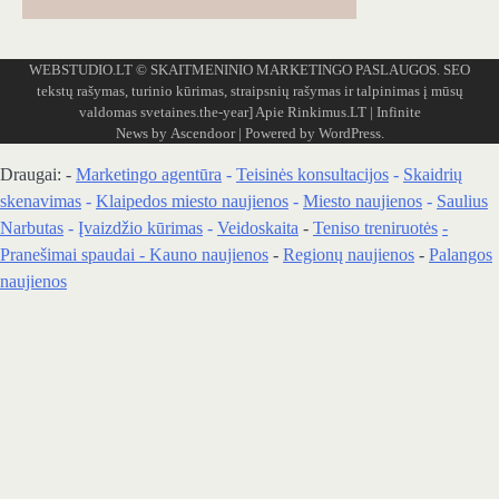
WEBSTUDIO.LT
© SKAITMENINIO MARKETINGO PASLAUGOS. SEO
tekstų rašymas, turinio kūrimas, straipsnių rašymas ir talpinimas į mūsų
valdomas svetaines.the-year]
Apie Rinkimus.LT
| Infinite
News by
Ascendoor
| Powered by
WordPress
.
Draugai: -
Marketingo agentūra
-
Teisinės konsultacijos
-
Skaidrių
skenavimas
-
Klaipedos miesto naujienos
-
Miesto naujienos
-
Saulius
Narbutas
-
Įvaizdžio kūrimas
-
Veidoskaita
-
Teniso treniruotės
-
Pranešimai spaudai -
Kauno naujienos
-
Regionų naujienos
-
Palangos
naujienos