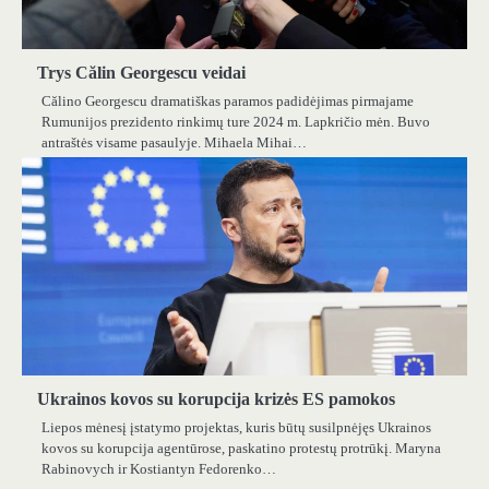
Trys Călin Georgescu veidai
Călino Georgescu dramatiškas paramos padidėjimas pirmajame
Rumunijos prezidento rinkimų ture 2024 m. Lapkričio mėn. Buvo
antraštės visame pasaulyje. Mihaela Mihai…
Ukrainos kovos su korupcija krizės ES pamokos
Liepos mėnesį įstatymo projektas, kuris būtų susilpnėjęs Ukrainos
kovos su korupcija agentūrose, paskatino protestų protrūkį. Maryna
Rabinovych ir Kostiantyn Fedorenko…