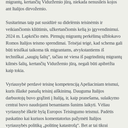
migrantų, kertančių Viduržemio jūrą, niekada nenusileis kojos
ant Italijos dirvožemio.
Susitarimas taip pat susidūrė su didelėmis teisinėmis ir
veikiančiomis kliūtimis, užkertančiomis kelią jo įgyvendinimui.
2024 m. Lapkričio mėn. Pirmųjų migrantų perkėlimą užblokavo
Romos Italijos teismo sprendimai. Teisėjai teigė, kad schema gali
būti teisiškai taikoma tik migrantams, atvykstantiems iš
techniškai „saugių šalių“, tačiau nė viena iš pagrindinių migrantų
kilmės šalių, kertančių Viduržemio jūrą, negali būti apibrėžta
kaip tokia.
Vyriausybė perdavė teisinę kompetenciją Apeliaciniam teismui,
kuris išlaikė panašų teisinį aiškinimą. Dauguma Italijos
darbuotojų buvo grąžinti į Italiją, ir, kaip pranešama, sulaikymo
centrai buvo naudojami benamiams šunims laikyti. Vėliau
vyriausybė iškėlė bylą Europos Teisingumo teismui. Padėtis
paskatino kai kuriuos komentatorius pažymėti Italijos
vyriausybės politiką „politinę katastrofą“. Bet ar tai tikrai