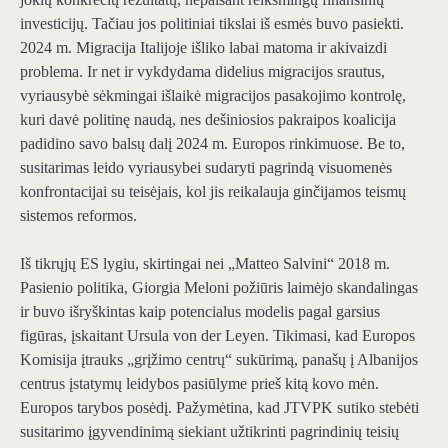
investicijų. Tačiau jos politiniai tikslai iš esmės buvo pasiekti.
2024 m. Migracija Italijoje išliko labai matoma ir akivaizdi
problema. Ir net ir vykdydama didelius migracijos srautus,
vyriausybė sėkmingai išlaikė migracijos pasakojimo kontrolę,
kuri davė politinę naudą, nes dešiniosios pakraipos koalicija
padidino savo balsų dalį 2024 m. Europos rinkimuose. Be to,
susitarimas leido vyriausybei sudaryti pagrindą visuomenės
konfrontacijai su teisėjais, kol jis reikalauja ginčijamos teismų
sistemos reformos.
Iš tikrųjų ES lygiu, skirtingai nei „Matteo Salvini“ 2018 m.
Pasienio politika, Giorgia Meloni požiūris laimėjo skandalingas
ir buvo išryškintas kaip potencialus modelis pagal garsius
figūras, įskaitant Ursula von der Leyen. Tikimasi, kad Europos
Komisija įtrauks „grįžimo centrų“ sukūrimą, panašų į Albanijos
centrus įstatymų leidybos pasiūlyme prieš kitą kovo mėn.
Europos tarybos posėdį. Pažymėtina, kad JTVPK sutiko stebėti
susitarimo įgyvendinimą siekiant užtikrinti pagrindinių teisių