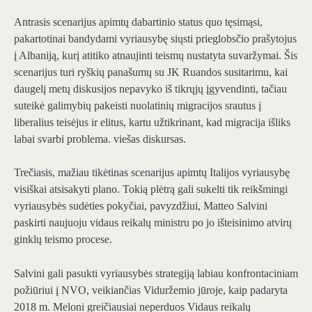
Antrasis scenarijus apimtų dabartinio status quo tęsimąsi,
pakartotinai bandydami vyriausybę siųsti prieglobsčio prašytojus
į Albaniją, kurį atitiko atnaujinti teismų nustatyta suvaržymai. Šis
scenarijus turi ryškių panašumų su JK Ruandos susitarimu, kai
daugelį metų diskusijos nepavyko iš tikrųjų įgyvendinti, tačiau
suteikė galimybių pakeisti nuolatinių migracijos srautus į
liberalius teisėjus ir elitus, kartu užtikrinant, kad migracija išliks
labai svarbi problema. viešas diskursas.
Trečiasis, mažiau tikėtinas scenarijus apimtų Italijos vyriausybę
visiškai atsisakyti plano. Tokią plėtrą gali sukelti tik reikšmingi
vyriausybės sudėties pokyčiai, pavyzdžiui, Matteo Salvini
paskirti naujuoju vidaus reikalų ministru po jo išteisinimo atvirų
ginklų teismo procese.
Salvini gali pasukti vyriausybės strategiją labiau konfrontaciniam
požiūriui į NVO, veikiančias Viduržemio jūroje, kaip padaryta
2018 m. Meloni greičiausiai neperduos Vidaus reikalų