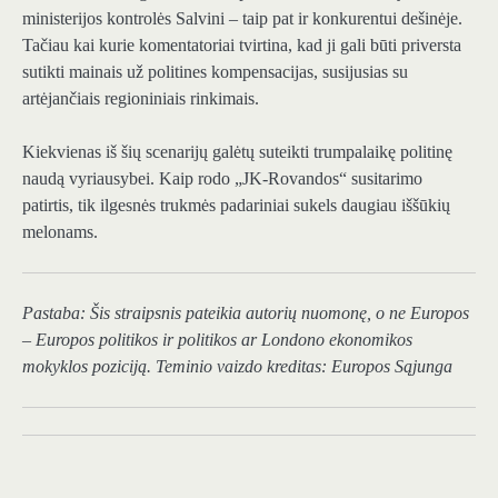
ministerijos kontrolės Salvini – taip pat ir konkurentui dešinėje.
Tačiau kai kurie komentatoriai tvirtina, kad ji gali būti priversta
sutikti mainais už politines kompensacijas, susijusias su
artėjančiais regioniniais rinkimais.
Kiekvienas iš šių scenarijų galėtų suteikti trumpalaikę politinę
naudą vyriausybei. Kaip rodo „JK-Rovandos“ susitarimo
patirtis, tik ilgesnės trukmės padariniai sukels daugiau iššūkių
melonams.
Pastaba: Šis straipsnis pateikia autorių nuomonę, o ne Europos
– Europos politikos ir politikos ar Londono ekonomikos
mokyklos poziciją. Teminio vaizdo kreditas: Europos Sąjunga