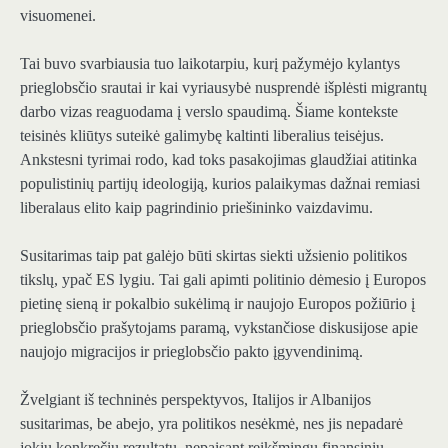
visuomenei.
Tai buvo svarbiausia tuo laikotarpiu, kurį pažymėjo kylantys
prieglobsčio srautai ir kai vyriausybė nusprendė išplėsti migrantų
darbo vizas reaguodama į verslo spaudimą. Šiame kontekste
teisinės kliūtys suteikė galimybę kaltinti liberalius teisėjus.
Ankstesni tyrimai rodo, kad toks pasakojimas glaudžiai atitinka
populistinių partijų ideologiją, kurios palaikymas dažnai remiasi
liberalaus elito kaip pagrindinio priešininko vaizdavimu.
Susitarimas taip pat galėjo būti skirtas siekti užsienio politikos
tikslų, ypač ES lygiu. Tai gali apimti politinio dėmesio į Europos
pietinę sieną ir pokalbio sukėlimą ir naujojo Europos požiūrio į
prieglobsčio prašytojams paramą, vykstančiose diskusijose apie
naujojo migracijos ir prieglobsčio pakto įgyvendinimą.
Žvelgiant iš techninės perspektyvos, Italijos ir Albanijos
susitarimas, be abejo, yra politikos nesėkmė, nes jis nepadarė
jokių konkrečių rezultatų, nepaisant reikšmingų finansinių