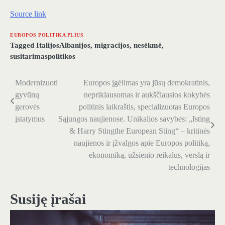
Source link
EUROPOS POLITIKA PLIUS
Tagged
ItalijosAlbanijos
,
migracijos
,
nesėkmė
,
susitarimaspolitikos
Modernizuoti
Europos įgėlimas yra jūsų demokratinis,
Navigacija
gyvūnų
nepriklausomas ir aukščiausios kokybės
tarp
gerovės
politinis laikraštis, specializuotas Europos
įstatymus
Sąjungos naujienose. Unikalios savybės: „Isting
įrašų
& Harry Stingthe European Sting“ – kritinės
naujienos ir įžvalgos apie Europos politiką,
ekonomiką, užsienio reikalus, verslą ir
technologijas
Susiję įrašai