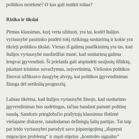
politikos nesėkmė? O kas gali nutikti toliau?
Rizika ir tikslai
Pirmas klausimas, kurį verta užduoti, yra tai, kodėl Italijos
vyriausybė pasirinko pradėti tokį rizikingą susitarimą ir kokie yra
tikrieji politikos tikslai. Vienas iš galimų paaiškinimų yra tas, kad
Italijos vyriausybė nuoširdžiai manė, kad susitarimą galima
lengvai įgyvendinti. Ši prielaida gali atspindėti susijusių iššūkių,
įskaitant teisinius suvaržymus, neįvertinimą. Viešosios politikos
žinovai užfiksavo daugybę atvejų, kai politikos įgyvendinimas
žlunga dėl netikslių prognozių.
Labiau tikėtina, kad Italijos vyriausybė žinojo, kad susitarimo
įgyvendinimas bus sudėtingas, tačiau bandant pamatė politinę
naudą. Sandoris prieglobsčio prašytojų klausimus išstūmė
viešajame diskurse, naudodamas dešiniųjų šalių partijas. Tai taip
pat leido vyriausybei parodyti savo įsipareigojimą „išspręsti
migracijos problemą“ ir siųsti stiprius „kontrolės signalus“