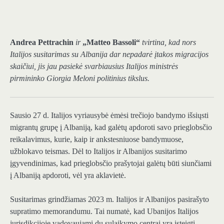
Andrea Pettrachin
ir
„Matteo Bassoli“
tvirtina, kad nors
Italijos susitarimas su Albanija dar nepadarė įtakos migracijos
skaičiui, jis jau pasiekė svarbiausius Italijos ministrės
pirmininko Giorgia Meloni politinius tikslus.
Sausio 27 d. Italijos vyriausybė ėmėsi trečiojo bandymo išsiųsti
migrantų grupę į Albaniją, kad galėtų apdoroti savo prieglobsčio
reikalavimus, kurie, kaip ir ankstesniuose bandymuose,
užblokavo teismas. Dėl to Italijos ir Albanijos susitarimo
įgyvendinimas, kad prieglobsčio prašytojai galėtų būti siunčiami
į Albaniją apdoroti, vėl yra aklavietė.
Susitarimas grindžiamas 2023 m. Italijos ir Albanijos pasirašyto
supratimo memorandumu. Tai numatė, kad Ubanijos Italijos
jurisdikcijoje vadovaujami du sulaikymo centrai yra įsteigti