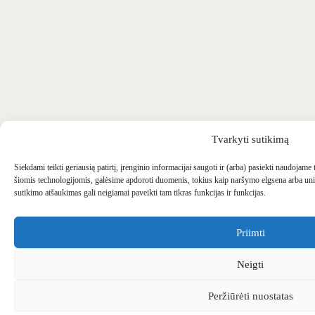
Tvarkyti sutikimą
Siekdami teikti geriausią patirtį, įrenginio informacijai saugoti ir (arba) pasiekti naudojame
šiomis technologijomis, galėsime apdoroti duomenis, tokius kaip naršymo elgsena arba uni
sutikimo atšaukimas gali neigiamai paveikti tam tikras funkcijas ir funkcijas.
Priimti
Neigti
Peržiūrėti nuostatas