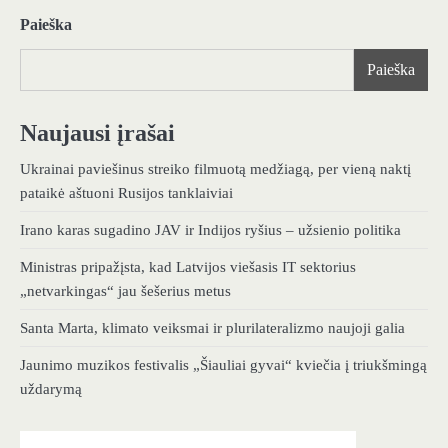
Paieška
Paieška
Naujausi įrašai
Ukrainai paviešinus streiko filmuotą medžiagą, per vieną naktį
pataikė aštuoni Rusijos tanklaiviai
Irano karas sugadino JAV ir Indijos ryšius – užsienio politika
Ministras pripažįsta, kad Latvijos viešasis IT sektorius
„netvarkingas“ jau šešerius metus
Santa Marta, klimato veiksmai ir plurilateralizmo naujoji galia
Jaunimo muzikos festivalis „Šiauliai gyvai“ kviečia į triukšmingą
uždarymą