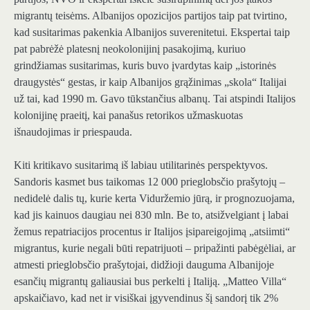
migrantų teisėms. Albanijos opozicijos partijos taip pat tvirtino,
kad susitarimas pakenkia Albanijos suverenitetui. Ekspertai taip
pat pabrėžė platesnį neokolonijinį pasakojimą, kuriuo
grindžiamas susitarimas, kuris buvo įvardytas kaip „istorinės
draugystės“ gestas, ir kaip Albanijos grąžinimas „skola“ Italijai
už tai, kad 1990 m. Gavo tūkstančius albanų. Tai atspindi Italijos
kolonijinę praeitį, kai panašus retorikos užmaskuotas
išnaudojimas ir priespauda.
Kiti kritikavo susitarimą iš labiau utilitarinės perspektyvos.
Sandoris kasmet bus taikomas 12 000 prieglobsčio prašytojų –
nedidelė dalis tų, kurie kerta Viduržemio jūrą, ir prognozuojama,
kad jis kainuos daugiau nei 830 mln. Be to, atsižvelgiant į labai
žemus repatriacijos procentus ir Italijos įsipareigojimą „atsiimti“
migrantus, kurie negali būti repatrijuoti – pripažinti pabėgėliai, ar
atmesti prieglobsčio prašytojai, didžioji dauguma Albanijoje
esančių migrantų galiausiai bus perkelti į Italiją. „Matteo Villa“
apskaičiavo, kad net ir visiškai įgyvendinus šį sandorį tik 2%