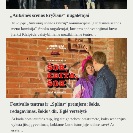
„Auksinės scenos kryžiaus“ nugalėtojai
18 -ojoje „Auksinių scenos kryžių“ nominacijose „Profesinės scenos
meno komisija“ išrinko nugalėtojai, kuriems apdovanojimai buvo
įteikti Klaipėda valstybiniame muzikiniame teatre…
Festivalio teatras ir „Splius“ premjera: šokis,
redagavimas, šokis \ dir. Eglė vertelytė
Ar kada nors jautėtės taip, lyg staiga nebesuprastumėte, koks scenarijus
vyksta jūsų gyvenimas, kokiame žanre istorijoje radote save? Ar
esate…