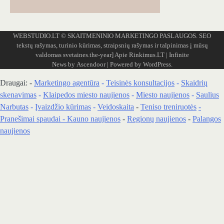
WEBSTUDIO.LT
© SKAITMENINIO MARKETINGO PASLAUGOS. SEO
tekstų rašymas, turinio kūrimas, straipsnių rašymas ir talpinimas į mūsų
valdomas svetaines.the-year]
Apie Rinkimus.LT
| Infinite
News by
Ascendoor
| Powered by
WordPress
.
Draugai: -
Marketingo agentūra
-
Teisinės konsultacijos
-
Skaidrių
skenavimas
-
Klaipedos miesto naujienos
-
Miesto naujienos
-
Saulius
Narbutas
-
Įvaizdžio kūrimas
-
Veidoskaita
-
Teniso treniruotės
-
Pranešimai spaudai -
Kauno naujienos
-
Regionų naujienos
-
Palangos
naujienos