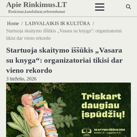
Apie Rinkimus.LT
Skip
to
Rinkimai,kandidatai,referendumai
content
Home
LAISVALAIKIS IR KULTŪRA
Startuoja skaitymo iššūkis „Vasara su knyga“: organizatoriai
tikisi dar vieno rekordo
Startuoja skaitymo iššūkis „Vasara
su knyga“: organizatoriai tikisi dar
vieno rekordo
3 birželio, 2026