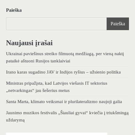
Paieška
Paieška
Naujausi įrašai
Ukrainai paviešinus streiko filmuotą medžiagą, per vieną naktį
pataikė aštuoni Rusijos tanklaiviai
Irano karas sugadino JAV ir Indijos ryšius – užsienio politika
Ministras pripažįsta, kad Latvijos viešasis IT sektorius
„netvarkingas“ jau šešerius metus
Santa Marta, klimato veiksmai ir plurilateralizmo naujoji galia
Jaunimo muzikos festivalis „Šiauliai gyvai“ kviečia į triukšmingą
uždarymą