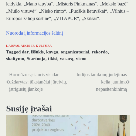
leidykla, „Mano tapyba“, „Misteris Pinkmanas“, „Mokslo bazė“,
„Muilo virtuvė“, „Nieko rimto“, „Puoškis lietuvškai“, „Vilnius –
Europos žalioji sostinė“, „VITAPUR“, „Skilsas“.
Nuoroda į informacijos šaltinį
LAISVALAIKIS IR KULTŪRA
Tagged
dar
,
iššūkis
,
knyga
,
organizatoriai
,
rekordo
,
skaitymo
,
Startuoja
,
tikisi
,
vasarą
,
vieno
Hormūzo sąsiauris vis dar
Indijos tarakonų judėjimas
Navigacija
uždarytas; tūkstančiai jūreivių,
kelia jaunimo
tarp
įstrigusių įlankoje
nepasitenkinimą
įrašų
Susiję įrašai