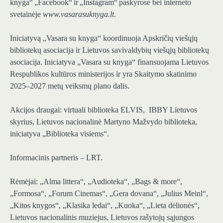
knyga“ „Facebook“ ir „Instagram“ paskyrose bei interneto
svetainėje
www.vasarasuknyga.lt
.
Iniciatyvą „Vasara su knyga“ koordinuoja Apskričių viešųjų
bibliotekų asociacija ir Lietuvos savivaldybių viešųjų bibliotekų
asociacija. Iniciatyva „Vasara su knyga“ finansuojama Lietuvos
Respublikos kultūros ministerijos ir yra Skaitymo skatinimo
2025–2027 metų veiksmų plano dalis.
Akcijos draugai: virtuali biblioteka ELVIS, IBBY Lietuvos
skyrius, Lietuvos nacionalinė Martyno Mažvydo biblioteka,
iniciatyva „Biblioteka visiems“.
Informacinis partneris – LRT.
Rėmėjai: „Alma littera“, „Audioteka“, „Bags & more“,
„Formosa“, „Forum Cinemas“, „Gera dovana“, „Julius Meinl“,
„Kitos knygos“, „Klasika ledai“, „Kuoka“, „Lieta dėlionės“,
Lietuvos nacionalinis muziejus, Lietuvos rašytojų sąjungos