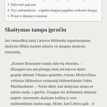
Dalyvauti paprasta
Trys ambasadoriai – trigubai daugiau pagalbos renkantis knygas
Prizai ir dėmesys tvarumui
Skaitymas tampa įpročiu
Jau vienuoliktą kartą Lietuvos bibliotekų organizuojamas
skaitymo iššūkis kasmet suburia vis daugiau skaitymo
entuziastų.
„Kasmet fiksuojame naujus dalyvių rekordus, –
džiaugiasi nuo pat pirmųjų metų iniciatyvos darbo
grupėje dirbanti Vilniaus apskrities Adomo Mickevičiaus
viešosios bibliotekos vyriausioji bibliotekininkė Odeta
Maziliauskienė. – Norisi tikėti, kad skaitymas tampa ne
laikina mada, o įpročiu. Daugiau nei dešimtmetį siekiame
auginti visuomenės skaitymo kultūrą ir, nors
susidomėjimas nuolat auga, tikime, kad Lietuva gali – ir