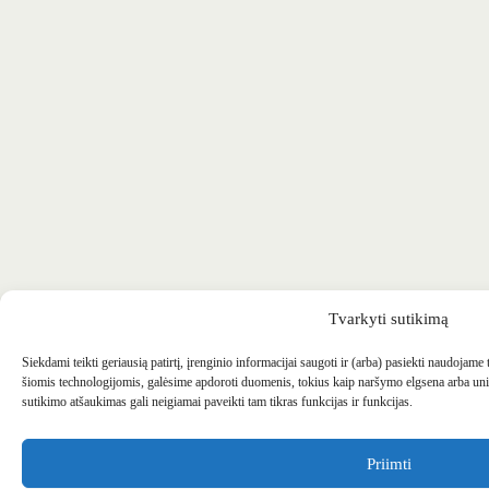
Tvarkyti sutikimą
Siekdami teikti geriausią patirtį, įrenginio informacijai saugoti ir (arba) pasiekti naudojame
šiomis technologijomis, galėsime apdoroti duomenis, tokius kaip naršymo elgsena arba uni
sutikimo atšaukimas gali neigiamai paveikti tam tikras funkcijas ir funkcijas.
Priimti