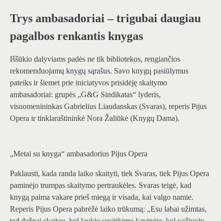
Trys ambasadoriai – trigubai daugiau
pagalbos renkantis knygas
Iššūkio dalyviams padės ne tik bibliotekos, rengiančios
rekomenduojamų knygų sąrašus. Savo knygų pasiūlymus
pateiks ir šiemet prie iniciatyvos prisidėję skaitymo
ambasadoriai: grupės „G&G Sindikatas“ lyderis,
visuomenininkas Gabrielius Liaudanskas (Svaras), reperis Pijus
Opera ir tinklaraštininkė Nora Žaliūkė (Knygų Dama).
„Metai su knyga“ ambasadorius Pijus Opera
Paklausti, kada randa laiko skaityti, tiek Svaras, tiek Pijus Opera
paminėjo trumpas skaitymo pertraukėles. Svaras teigė, kad
knygą paima vakare prieš miegą ir visada, kai valgo namie.
Reperis Pijus Opera pabrėžė laiko trūkumą: „Esu labai užimtas,
tad dažnai skaitau, kol laukiu susitikimo kavinėje, kol važiuoju