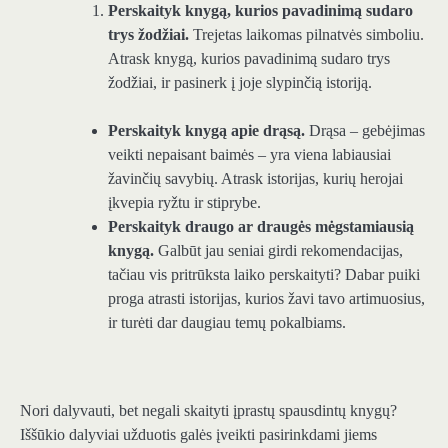
Perskaityk knygą, kurios pavadinimą sudaro
trys žodžiai.
Trejetas laikomas pilnatvės simboliu.
Atrask knygą, kurios pavadinimą sudaro trys
žodžiai, ir pasinerk į joje slypinčią istoriją.
Perskaityk knygą apie drąsą.
Drąsa – gebėjimas
veikti nepaisant baimės – yra viena labiausiai
žavinčių savybių. Atrask istorijas, kurių herojai
įkvepia ryžtu ir stiprybe.
Perskaityk draugo ar draugės mėgstamiausią
knygą.
Galbūt jau seniai girdi rekomendacijas,
tačiau vis pritrūksta laiko perskaityti? Dabar puiki
proga atrasti istorijas, kurios žavi tavo artimuosius,
ir turėti dar daugiau temų pokalbiams.
Nori dalyvauti, bet negali skaityti įprastų spausdintų knygų?
Iššūkio dalyviai užduotis galės įveikti pasirinkdami jiems