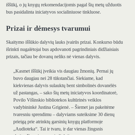
iššūkį, o jų knygų rekomendacijomis pagal šių metų užduotis
bus pasidalinta iniciatyvos socialiniuose tinkluose.
Prizai ir dėmesys tvarumui
Skaitymo iššūkio dalyvių lauks įvairūs prizai. Konkurso būdu
išrinkti nugalėtojai bus apdovanoti pagrindiniais didžiaisiais
prizais, tačiau be dovanų neliks nė vienas dalyvis.
„Kasmet iššūkį įveikia vis daugiau žmonių. Pernai jų
buvo daugiau nei 28 tūkstančiai. Siekiame, kad
kiekvienas dalyvis sulauktų bent simbolinės dovanėlės
už pastangas, – sako šių metų iniciatyvos koordinatorė,
Povilo Višinskio bibliotekos kultūrinės veiklos
vadybininkė Justina Grigienė. – Šiemet jas pakeitėme
tvaresniu sprendimu – dalyviams suteiksime 30 dienų
prieigą prie atrinktų garsinių knygų platformoje
„Audioteka“. Tai ir tvaru, ir dar vienas žingsnis