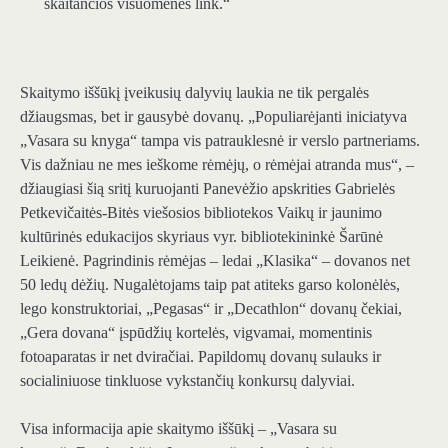
skaitančios visuomenės link.“
Skaitymo iššūkį įveikusių dalyvių laukia ne tik pergalės
džiaugsmas, bet ir gausybė dovanų. „Populiarėjanti iniciatyva
„Vasara su knyga“ tampa vis patrauklesnė ir verslo partneriams.
Vis dažniau ne mes ieškome rėmėjų, o rėmėjai atranda mus“, –
džiaugiasi šią sritį kuruojanti Panevėžio apskrities Gabrielės
Petkevičaitės-Bitės viešosios bibliotekos Vaikų ir jaunimo
kultūrinės edukacijos skyriaus vyr. bibliotekininkė Šarūnė
Leikienė. Pagrindinis rėmėjas – ledai „Klasika“ – dovanos net
50 ledų dėžių. Nugalėtojams taip pat atiteks garso kolonėlės,
lego konstruktoriai, „Pegasas“ ir „Decathlon“ dovanų čekiai,
„Gera dovana“ įspūdžių kortelės, vigvamai, momentinis
fotoaparatas ir net dviračiai. Papildomų dovanų sulauks ir
socialiniuose tinkluose vykstančių konkursų dalyviai.
Visa informacija apie skaitymo iššūkį – „Vasara su