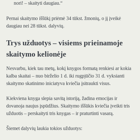
nori! – skaityti daugiau.“
Pernai skaitymo iššūkį priėmė 34 tūkst. žmonių, o jį įveikė
daugiau nei 28 tūkst. dalyvių.
Trys užduotys – visiems prieinamoje
skaitymo kelionėje
Nesvarbu, kiek tau metų, kokį knygos formatą renkiesi ar kokia
kalba skaitai – nuo birželio 1 d. iki rugpjūčio 31 d. vyksianti
skaitymo skatinimo iniciatyva kviečia įsitraukti visus.
Kiekviena knyga slepia savitą istoriją, žadina emocijas ir
dovanoja naujus įspūdžius. Skaitymo iššūkis kviečia įveikti tris
užduotis – perskaityti tris knygas – ir praturtinti vasarą.
Šiemet dalyvių laukia tokios užduotys: