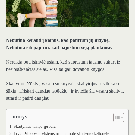
Nebūtina keliauti į kalnus, kad patirtum jų didybę.
Nebūtina eiti pajūriu, kad pajustum vėją plaukuose.
Nereikia būti įsimylėjusiam, kad suprastum jausmų sūkuryje
besiblaškančias sielas. Visa tai gali dovanoti knygos!
Skaitymo iššūkis „Vasara su knyga“ skaitytojus pasitinka su
šūkiu „Triskart daugiau įspūdžių“ ir kviečia šią vasarą skaityti,
atrasti ir patirti daugiau.
Turinys:
Skaitymas tampa įpročiu
Trys užduotys – visiems prieinamoje skaitymo kelionėje