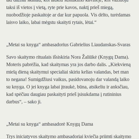
taksi iš vietos į vietą, ryte prie kavos, naktį prieš miegą,
nuobodžioje paskaitoje ar dar kur papuola. Vis dėlto, turėdamas
laisvo laiko, labai mėgstu skaityti rytais, lėtai.“
„Metai su knyga“ ambasadorius Gabrielius Liaudanskas-Svaras
Savo skaitymo ritualais išsiskiria Nora Žaliūkė (Knygų Dama).
Moteris pabrėžia, kad skaitymas yra jos darbo dalis. „Kiekvieną
mielą dieną skaitymui specialiai skiriu kelias valandas, bet man
to negana! Sumigdžiusi vaikus, pasidovanoju dar valandą laiko
su knyga. O jei knyga labai įtraukė, būna, atsikeliu ir anksčiau,
kad spėčiau daugiau paskaityti prieš įsisukdama į rutininius
darbus“, – sako ji.
„Metai su knyga“ ambasadorė Knygų Dama
Trys iniciatyvos skaitymo ambasadoriai kviečia priimti skaitymo