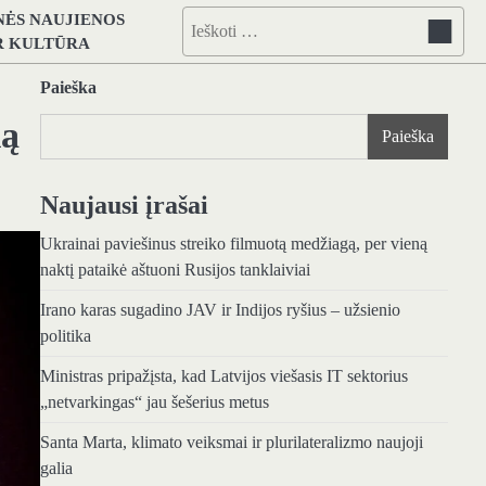
NĖS NAUJIENOS
Ieškoti:
IR KULTŪRA
Paieška
ią
Paieška
Naujausi įrašai
Ukrainai paviešinus streiko filmuotą medžiagą, per vieną
naktį pataikė aštuoni Rusijos tanklaiviai
Irano karas sugadino JAV ir Indijos ryšius – užsienio
politika
Ministras pripažįsta, kad Latvijos viešasis IT sektorius
„netvarkingas“ jau šešerius metus
Santa Marta, klimato veiksmai ir plurilateralizmo naujoji
galia