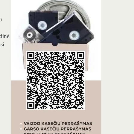
u
idinė
si