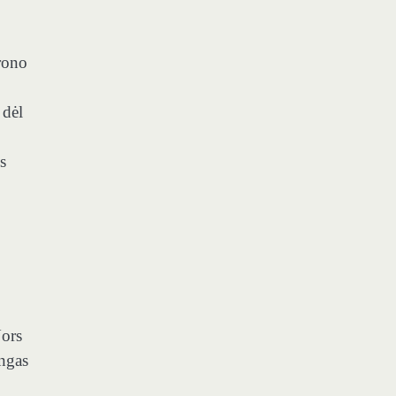
rono
 dėl
s
Nors
angas