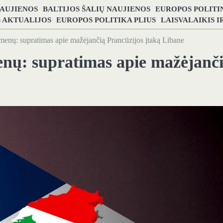
NAUJIENOS
BALTIJOS ŠALIŲ NAUJIENOS
EUROPOS POLITI
S AKTUALIJOS
EUROPOS POLITIKA PLIUS
LAISVALAIKIS 
smenų: supratimas apie mažėjančią Prancūzijos įtaką Libane
enų: supratimas apie mažėjanč