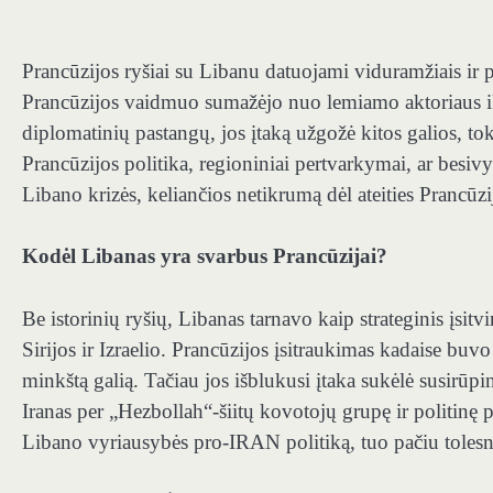
Prancūzijos ryšiai su Libanu datuojami viduramžiais ir 
Prancūzijos vaidmuo sumažėjo nuo lemiamo aktoriaus i
diplomatinių pastangų, jos įtaką užgožė kitos galios, tok
Prancūzijos politika, regioniniai pertvarkymai, ar besivys
Libano krizės, keliančios netikrumą dėl ateities Prancū
Kodėl Libanas yra svarbus Prancūzijai?
Be istorinių ryšių, Libanas tarnavo kaip strateginis įsit
Sirijos ir Izraelio. Prancūzijos įsitraukimas kadaise buv
minkštą galią. Tačiau jos išblukusi įtaka sukėlė susirūp
Iranas per „Hezbollah“-šiitų kovotojų grupę ir politinę 
Libano vyriausybės pro-IRAN politiką, tuo pačiu tolesnė