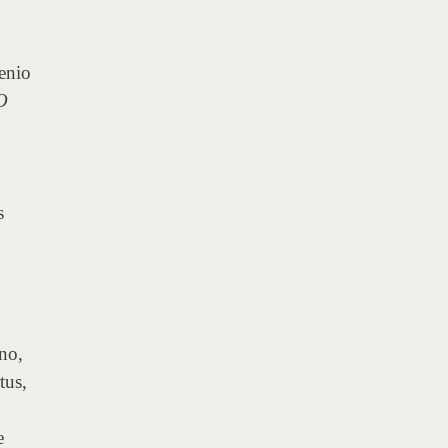
ienio
O
s
no,
tus,
e