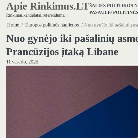
Apie Rinkimus.LT
Skip
ŠALIES POLITIKOS 
to
PASAULI0 POLITINĖ
Rinkimai,kandidatai,referendumai
content
Home
Europos politinės naujienos
Nuo gynėjo iki pašalinių a
Nuo gynėjo iki pašalinių asm
Prancūzijos įtaką Libane
11 vasario, 2025