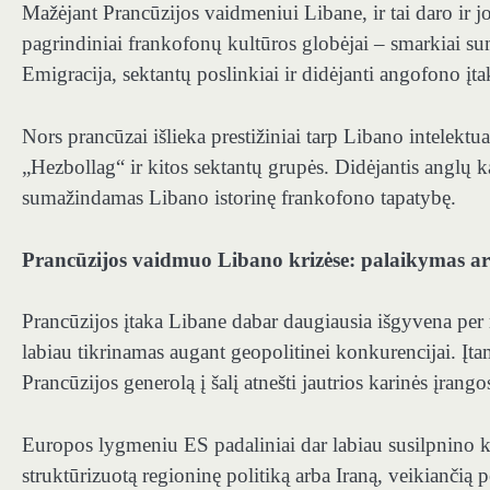
Mažėjant Prancūzijos vaidmeniui Libane, ir tai daro ir jo
pagrindiniai frankofonų kultūros globėjai – smarkiai
Emigracija, sektantų poslinkiai ir didėjanti angofono įtak
Nors prancūzai išlieka prestižiniai tarp Libano intelektu
„Hezbollag“ ir kitos sektantų grupės. Didėjantis anglų 
sumažindamas Libano istorinę frankofono tapatybę.
Prancūzijos vaidmuo Libano krizėse: palaikymas ar
Prancūzijos įtaka Libane dabar daugiausia išgyvena per
labiau tikrinamas augant geopolitinei konkurencijai. Įt
Prancūzijos generolą į šalį atnešti jautrios karinės įrango
Europos lygmeniu ES padaliniai dar labiau susilpnino ko
struktūrizuotą regioninę politiką arba Iraną, veikiančią