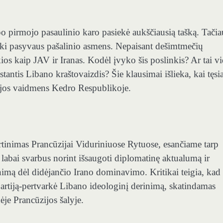
po pirmojo pasaulinio karo pasiekė aukščiausią tašką. Tačia
ki pasyvaus pašalinio asmens. Nepaisant dešimtmečių
ios kaip JAV ir Iranas. Kodėl įvyko šis poslinkis? Ar tai v
tantis Libano kraštovaizdis? Šie klausimai išlieka, kai tęsia
zijos vaidmens Kedro Respublikoje.
virtinimas Prancūzijai Viduriniuose Rytuose, esančiame tarp
o labai svarbus norint išsaugoti diplomatinę aktualumą ir
inimą dėl didėjančio Irano dominavimo. Kritikai teigia, kad
partiją-pertvarkė Libano ideologinį derinimą, skatindamas
je Prancūzijos šalyje.