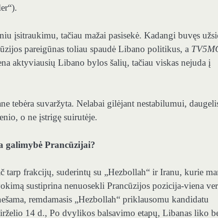
er“).
iniu įsitraukimu, tačiau mažai pasisekė. Kadangi buvęs užs
cūzijos pareigūnas toliau spaudė Libano politikus, a
TV5M
a aktyviausių Libano bylos šalių, tačiau viskas nejuda į
ne tebėra suvaržyta. Nelabai gilėjant nestabilumui, daugeli
nio, o ne įstrigę suirutėje.
ja galimybė Prancūzijai?
 tarp frakcijų, suderintų su „Hezbollah“ ir Iranu, kurie ma
okimą sustiprina nenuosekli Prancūzijos pozicija-viena ver
ranešama, remdamasis „Hezbollah“ priklausomu kandidatu
rželio 14 d., Po dvylikos balsavimo etapų, Libanas liko b