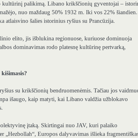
 kultūrinį palikimą. Libano krikščionių gyventojai – istori
 sumažėjo, nuo maždaug 50% 1932 m. Iki vos 22% šiandien.
a atlaisvino šalies istorinius ryšius su Prancūzija.
alinio elito, jis išblukina regionuose, kuriuose dominuoja
kalbos dominavimas rodo platesnę kultūrinę pertvarką,
 kišimasis?
 ryšius su krikščionių bendruomenėmis. Tačiau jos vaidmu
ampa išaugo, kaip matyti, kai Libano valdžia užblokavo
s.
lektyvinę įtaką. Skirtingai nuo JAV, kuri palaiko
 per „Hezbollah“, Europos dalyvavimas išlieka fragmentiškas