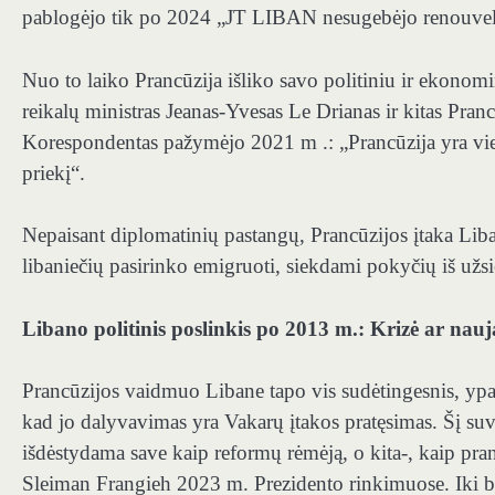
pablogėjo tik po 2024 „JT LIBAN nesugebėjo renouvel
Nuo to laiko Prancūzija išliko savo politiniu ir ekonom
reikalų ministras Jeanas-Yvesas Le Drianas ir kitas Pran
Korespondentas pažymėjo 2021 m .: „Prancūzija yra vien
priekį“.
Nepaisant diplomatinių pastangų, Prancūzijos įtaka Liba
libaniečių pasirinko emigruoti, siekdami pokyčių iš užsie
Libano politinis poslinkis po 2013 m.: Krizė ar nau
Prancūzijos vaidmuo Libane tapo vis sudėtingesnis, ypač
kad jo dalyvavimas yra Vakarų įtakos pratęsimas. Šį suv
išdėstydama save kaip reformų rėmėją, o kita-, kaip p
Sleiman Frangieh 2023 m. Prezidento rinkimuose. Iki bi