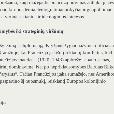
brėžiama, kaip mažėjantis prancūzų buvimas atitinka plate
nkiai, kuriuos lemia demografiniai pokyčiai ir geopolitiniai
s tvirtina sektantus ir ideologinius interesus.
mybės iki strateginių viršūnių
švietimą ir diplomatiją. Kryžiaus žygiai pažymėjo oficialau
X amžiuje, kai Prancūzija įsikišo į sektantų konfliktus, kad
ncūzijos mandatas (1920–1943) apibrėžė Libano sienas,
ltūrinį dominavimą. Net po nepriklausomybės Beirutas išlik
Paryžius“. Tačiau Prancūzijos įtaka sumažėjo, nes Ameriko
 paspartino šį nuosmukį, reiškiantį Europos kolonijinio
ija