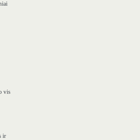
niai
o vis
 ir