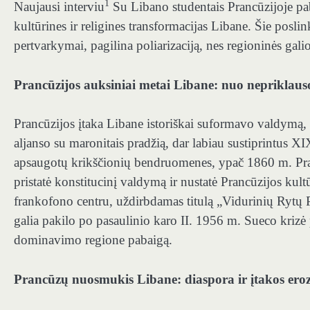
1
Naujausi interviu
Su Libano studentais Prancūzijoje pa
kultūrines ir religines transformacijas Libane. Šie posli
pertvarkymai, pagilina poliarizaciją, nes regioninės galio
Prancūzijos auksiniai metai Libane: nuo nepriklauso
Prancūzijos įtaka Libane istoriškai suformavo valdymą, 
aljanso su maronitais pradžią, dar labiau sustiprintus XI
apsaugotų krikščionių bendruomenes, ypač 1860 m. Pra
pristatė konstitucinį valdymą ir nustatė Prancūzijos ku
frankofono centru, uždirbdamas titulą „Vidurinių Rytų 
galia pakilo po pasaulinio karo II. 1956 m. Sueco krizė
dominavimo regione pabaigą.
Prancūzų nuosmukis Libane: diaspora ir įtakos eroz