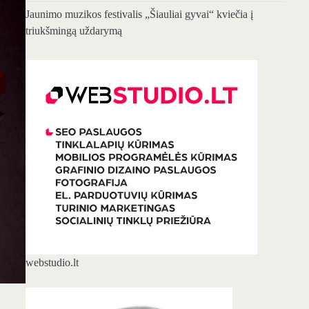
Jaunimo muzikos festivalis „Šiauliai gyvai“ kviečia į
triukšmingą uždarymą
webstudio.lt