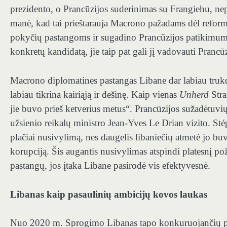
prezidento, o Prancūzijos suderinimas su Frangiehu, nepa
manė, kad tai prieštarauja Macrono pažadams dėl reformo
pokyčių pastangoms ir sugadino Prancūzijos patikimumą.
konkretų kandidatą, jie taip pat gali jį vadovauti Prancū
Macrono diplomatines pastangas Libane dar labiau trukd
labiau tikrina kairiąją ir dešinę. Kaip vienas
Unherd
Stra
jie buvo prieš ketverius metus“. Prancūzijos sužadėtuv
užsienio reikalų ministro Jean-Yves Le Drian vizito. St
plačiai nusivylimą, nes daugelis libaniečių atmetė jo bu
korupciją. Šis augantis nusivylimas atspindi platesnį pož
pastangų, jos įtaka Libane pasirodė vis efektyvesnė.
Libanas kaip pasaulinių ambicijų kovos laukas
Nuo 2020 m. Sprogimo Libanas tapo konkuruojančių pas