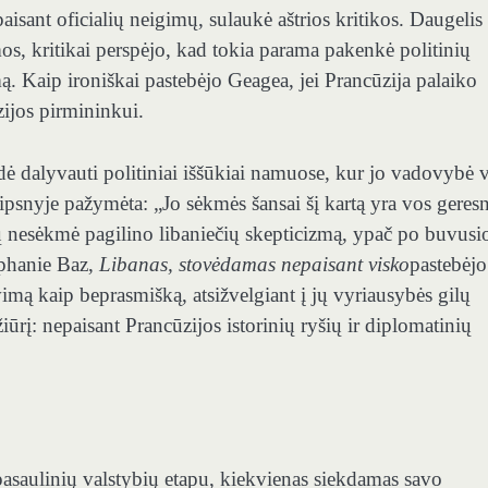
isant oficialių neigimų, sulaukė aštrios kritikos. Daugelis
s, kritikai perspėjo, kad tokia parama pakenkė politinių
 Kaip ironiškai pastebėjo Geagea, jei Prancūzija palaiko
zijos pirmininkui.
ė dalyvauti politiniai iššūkiai namuose, kur jo vadovybė v
ipsnyje pažymėta: „Jo sėkmės šansai šį kartą yra vos geresn
ių nesėkmė pagilino libaniečių skepticizmą, ypač po buvusi
éphanie Baz,
Libanas, stovėdamas nepaisant visko
pastebėjo
vimą kaip beprasmišką, atsižvelgiant į jų vyriausybės gilų
iūrį: nepaisant Prancūzijos istorinių ryšių ir diplomatinių
aulinių valstybių etapu, kiekvienas siekdamas savo