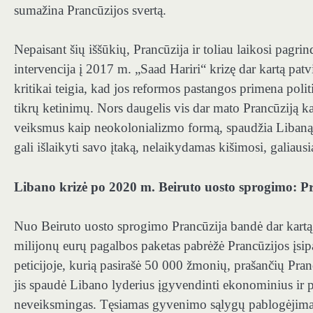
sumažina Prancūzijos svertą.
Nepaisant šių iššūkių, Prancūzija ir toliau laikosi pag
intervencija į 2017 m. „Saad Hariri“ krizę dar kartą pat
kritikai teigia, kad jos reformos pastangos primena politi
tikrų ketinimų. Nors daugelis vis dar mato Prancūziją kaip
veiksmus kaip neokolonializmo formą, spaudžia Libaną laik
gali išlaikyti savo įtaką, nelaikydamas kišimosi, galiaus
Libano krizė po 2020 m. Beiruto uosto sprogimo: P
Nuo Beiruto uosto sprogimo Prancūzija bandė dar kartą pa
milijonų eurų pagalbos paketas pabrėžė Prancūzijos įs
peticijoje, kurią pasirašė 50 000 žmonių, prašančių Pra
jis spaudė Libano lyderius įgyvendinti ekonominius ir p
neveiksmingas. Tęsiamas gyvenimo sąlygų pablogėjima