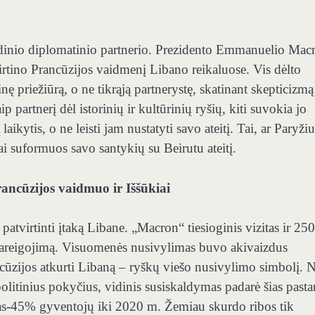
rindinio diplomatinio partnerio. Prezidento Emmanuelio Mac
virtino Prancūzijos vaidmenį Libano reikaluose. Vis dėlto
nę priežiūrą, o ne tikrąją partnerystę, skatinant skepticizmą
 partnerį dėl istorinių ir kultūrinių ryšių, kiti suvokia jo
ytis, o ne leisti jam nustatyti savo ateitį. Tai, ar Paryžiu
iai suformuos savo santykių su Beirutu ateitį.
rancūzijos vaidmuo ir
Iššūkiai
tvirtinti įtaką Libane. „Macron“ tiesioginis vizitas ir 250
ipareigojimą. Visuomenės nusivylimas buvo akivaizdus
ncūzijos atkurti Libaną – ryškų viešo nusivylimo simbolį. 
olitinius pokyčius, vidinis susiskaldymas padarė šias past
s-45% gyventojų iki 2020 m. Žemiau skurdo ribos tik