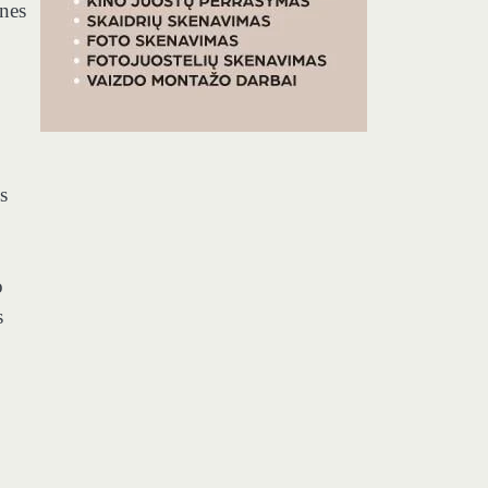
snes
s
o
s