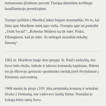
numanomas įžeidimas pavertė Trumpą dabartiniu kerštingu
baudžiamuoju persekiojimu.
Trumpo požiūris į Muellerį laikui bėgant nesumažėjo. Po to, kai
žinia apie Muellerio mirtį tapo vieša, Trumpas apie tai paskelbė
„Truth Social“: „Robertas Mulleris ką tik mirė. Puiku.
Džiaugiuosi, kad jis mirė. Jis nebegali skaudinti nekaltų
žmonių“.
1962 m. Muelleris baigė uber-preppy St. Paul's mokyklą, kur
buvo ledo ritulio, futbolo ir lakroso komandų kapitonas. Būtent
ten jis iškovojo geriausio sportininko medalį prieš išvykdamas į
Prinstono universitetą.
1968 metais jis įstojo į JAV jūrų pėstininkų korpusą ir netrukus
išvyko į Vietnamą, kur vadovavo šaulių būriui. Nemažai jo
kolegų būrio narių žuvo.