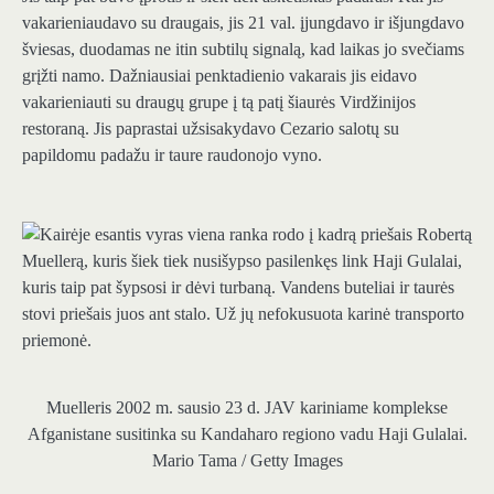
vakarieniaudavo su draugais, jis 21 val. įjungdavo ir išjungdavo
šviesas, duodamas ne itin subtilų signalą, kad laikas jo svečiams
grįžti namo. Dažniausiai penktadienio vakarais jis eidavo
vakarieniauti su draugų grupe į tą patį šiaurės Virdžinijos
restoraną. Jis paprastai užsisakydavo Cezario salotų su
papildomu padažu ir taure raudonojo vyno.
Muelleris 2002 m. sausio 23 d. JAV kariniame komplekse
Afganistane susitinka su Kandaharo regiono vadu Haji Gulalai.
Mario Tama / Getty Images