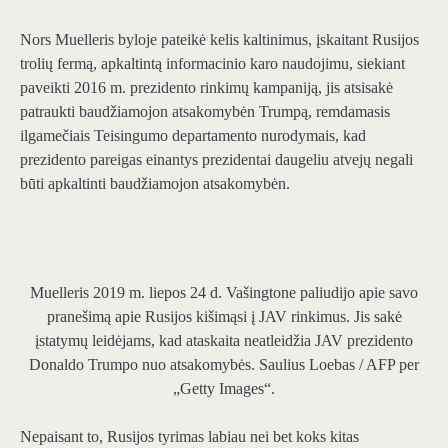
Nors Muelleris byloje pateikė kelis kaltinimus, įskaitant Rusijos
trolių fermą, apkaltintą informacinio karo naudojimu, siekiant
paveikti 2016 m. prezidento rinkimų kampaniją, jis atsisakė
patraukti baudžiamojon atsakomybėn Trumpą, remdamasis
ilgamečiais Teisingumo departamento nurodymais, kad
prezidento pareigas einantys prezidentai daugeliu atvejų negali
būti apkaltinti baudžiamojon atsakomybėn.
Muelleris 2019 m. liepos 24 d. Vašingtone paliudijo apie savo
pranešimą apie Rusijos kišimąsi į JAV rinkimus. Jis sakė
įstatymų leidėjams, kad ataskaita neatleidžia JAV prezidento
Donaldo Trumpo nuo atsakomybės.
Saulius Loebas / AFP per
„Getty Images“.
Nepaisant to, Rusijos tyrimas labiau nei bet koks kitas