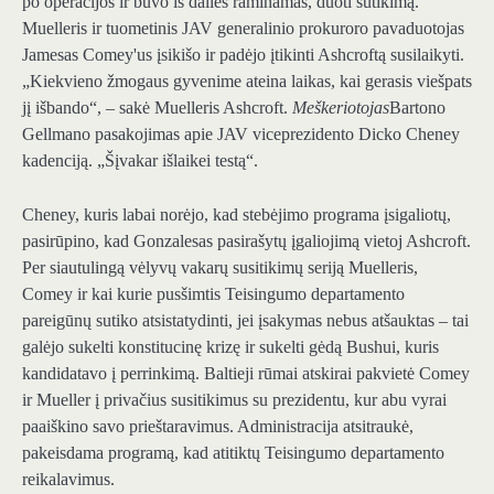
po operacijos ir buvo iš dalies raminamas, duoti sutikimą.
Muelleris ir tuometinis JAV generalinio prokuroro pavaduotojas
Jamesas Comey'us įsikišo ir padėjo įtikinti Ashcroftą susilaikyti.
„Kiekvieno žmogaus gyvenime ateina laikas, kai gerasis viešpats
jį išbando“, – sakė Muelleris Ashcroft.
Meškeriotojas
Bartono
Gellmano pasakojimas apie JAV viceprezidento Dicko Cheney
kadenciją. „Šįvakar išlaikei testą“.
Cheney, kuris labai norėjo, kad stebėjimo programa įsigaliotų,
pasirūpino, kad Gonzalesas pasirašytų įgaliojimą vietoj Ashcroft.
Per siautulingą vėlyvų vakarų susitikimų seriją Muelleris,
Comey ir kai kurie pusšimtis Teisingumo departamento
pareigūnų sutiko atsistatydinti, jei įsakymas nebus atšauktas – tai
galėjo sukelti konstitucinę krizę ir sukelti gėdą Bushui, kuris
kandidatavo į perrinkimą. Baltieji rūmai atskirai pakvietė Comey
ir Mueller į privačius susitikimus su prezidentu, kur abu vyrai
paaiškino savo prieštaravimus. Administracija atsitraukė,
pakeisdama programą, kad atitiktų Teisingumo departamento
reikalavimus.