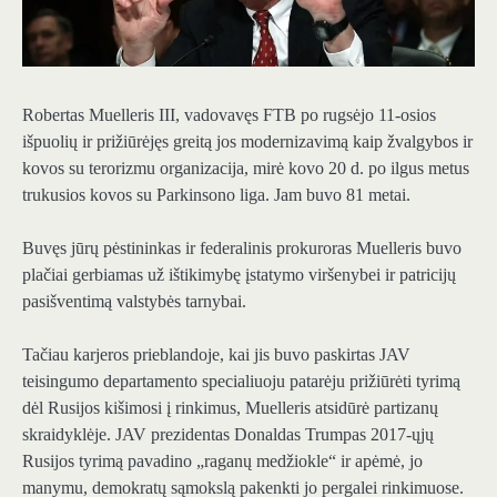
Robertas Muelleris III, vadovavęs FTB po rugsėjo 11-osios
išpuolių ir prižiūrėjęs greitą jos modernizavimą kaip žvalgybos ir
kovos su terorizmu organizacija, mirė kovo 20 d. po ilgus metus
trukusios kovos su Parkinsono liga. Jam buvo 81 metai.
Buvęs jūrų pėstininkas ir federalinis prokuroras Muelleris buvo
plačiai gerbiamas už ištikimybę įstatymo viršenybei ir patricijų
pasišventimą valstybės tarnybai.
Tačiau karjeros prieblandoje, kai jis buvo paskirtas JAV
teisingumo departamento specialiuoju patarėju prižiūrėti tyrimą
dėl Rusijos kišimosi į rinkimus, Muelleris atsidūrė partizanų
skraidyklėje. JAV prezidentas Donaldas Trumpas 2017-ųjų
Rusijos tyrimą pavadino „raganų medžiokle“ ir apėmė, jo
manymu, demokratų sąmokslą pakenkti jo pergalei rinkimuose.