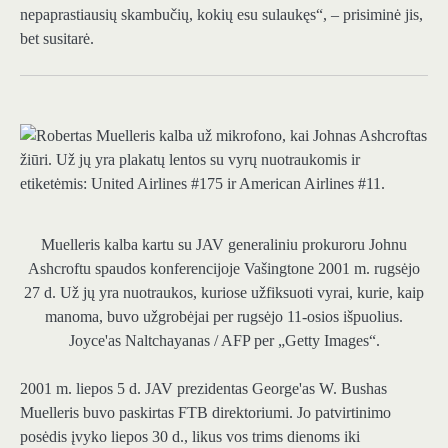
nepaprastiausių skambučių, kokių esu sulaukęs“, – prisiminė jis,
bet susitarė.
Muelleris kalba kartu su JAV generaliniu prokuroru Johnu
Ashcroftu spaudos konferencijoje Vašingtone 2001 m. rugsėjo
27 d. Už jų yra nuotraukos, kuriose užfiksuoti vyrai, kurie, kaip
manoma, buvo užgrobėjai per rugsėjo 11-osios išpuolius.
Joyce'as Naltchayanas / AFP per „Getty Images“.
2001 m. liepos 5 d. JAV prezidentas George'as W. Bushas
Muelleris buvo paskirtas FTB direktoriumi. Jo patvirtinimo
posėdis įvyko liepos 30 d., likus vos trims dienoms iki