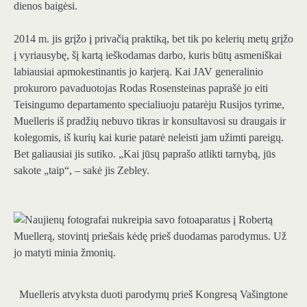
dienos baigėsi.
2014 m. jis grįžo į privačią praktiką, bet tik po kelerių metų grįžo
į vyriausybę, šį kartą ieškodamas darbo, kuris būtų asmeniškai
labiausiai apmokestinantis jo karjerą. Kai JAV generalinio
prokuroro pavaduotojas Rodas Rosensteinas paprašė jo eiti
Teisingumo departamento specialiuoju patarėju Rusijos tyrime,
Muelleris iš pradžių nebuvo tikras ir konsultavosi su draugais ir
kolegomis, iš kurių kai kurie patarė neleisti jam užimti pareigų.
Bet galiausiai jis sutiko. „Kai jūsų paprašo atlikti tarnybą, jūs
sakote „taip“, – sakė jis Zebley.
Muelleris atvyksta duoti parodymų prieš Kongresą Vašingtone