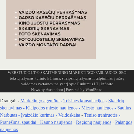
WEBSTUDIO.LT
© SKAITMENINIO MARKETINGO PASLAUGOS. SEO
tekstų rašymas, turinio kūrimas, straipsnių rašymas ir talpinimas į mūsų
valdomas svetaines.the-year]
Apie Rinkimus.LT
| Infinite
News by
Ascendoor
| Powered by
WordPress
.
Draugai: -
Marketingo agentūra
-
Teisinės konsultacijos
-
Skaidrių
skenavimas
-
Klaipedos miesto naujienos
-
Miesto naujienos
-
Saulius
Narbutas
-
Įvaizdžio kūrimas
-
Veidoskaita
-
Teniso treniruotės
-
Pranešimai spaudai -
Kauno naujienos
-
Regionų naujienos
-
Palangos
naujienos