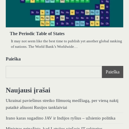
The Periodic Table of States
It may not seem like the best time to publish yet another global ranking
of nations. The World Bank’s Worldwide…
Paieška
Paieška
Naujausi įrašai
Ukrainai paviešinus streiko filmuotą medžiagą, per vieną naktį
pataikė aštuoni Rusijos tanklaiviai
Irano karas sugadino JAV ir Indijos ryšius – užsienio politika
Ministras pripažįsta, kad Latvijos viešasis IT sektorius