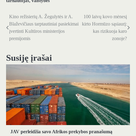
tarnautojas
,
valstybės
Kino režisierių A. Žegulytės ir A.
100 laivų kovo mėnesį
Navigacija
Blaževičiaus tarptautiniai pasiekimai
kirto Hormūzo sąsiaurį:
tarp
įvertinti Kultūros ministerijos
kas rizikuoja karo
premijomis
zonoje?
įrašų
Susiję įrašai
JAV perleidžia savo Afrikos prekybos pranašumą