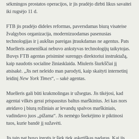
sėkmingos prostatos operacijos, ir jis pradėjo dirbti likus savaitei
iki rugsėjo 11 d.
FTB jis pradėjo dideles reformas, paversdamas biurą visateise
žvalgybos organizacija, modernizuodamas pasenusias
technologijas ir į aukštas pareigas įtraukdamas ne agentus. Pats
Muelleris asmeniškai nebuvo ankstyvas technologijų taikytojas.
Buvęs FTB agentas prisiminė surengęs direktoriui instruktažą,
kaip naudotis socialine žiniasklaida. Miuleris šiurkščiai jį
atsisakė. „Jis net neleido man parodyti, kaip skaityti internetinį
leidinį
New York Times
“, – sakė agentas.
Muelleris gali būti krakmolingas ir užsegtas. Jis tikėjosi, kad
agentai vilkės gerai prispaustus baltus marškinius. Jei kas nors
ateidavo į biurą rožiniais ar levandų spalvos marškiniais,
vadindavo juos „pižama“. Jis nemėgo šnekėjimo ir piktinosi
tuos, kurie bandė jį sužavėti.
Jis taip pat buvo įprotis ir šiek tiek asketiškas padaras. Kai jis