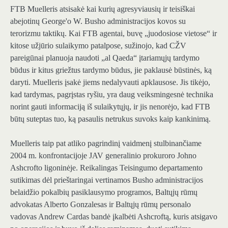
FTB Muelleris atsisakė kai kurių agresyviausių ir teisiškai
abejotinų George'o W. Busho administracijos kovos su
terorizmu taktikų. Kai FTB agentai, buvę „juodosiose vietose“ ir
kitose užjūrio sulaikymo patalpose, sužinojo, kad CŽV
pareigūnai planuoja naudoti „al Qaeda“ įtariamųjų tardymo
būdus ir kitus griežtus tardymo būdus, jie paklausė būstinės, ką
daryti. Muelleris įsakė jiems nedalyvauti apklausose. Jis tikėjo,
kad tardymas, pagrįstas ryšiu, yra daug veiksmingesnė technika
norint gauti informaciją iš sulaikytųjų, ir jis nenorėjo, kad FTB
būtų suteptas tuo, ką pasaulis netrukus suvoks kaip kankinimą.
Muelleris taip pat atliko pagrindinį vaidmenį stulbinančiame
2004 m. konfrontacijoje JAV generalinio prokuroro Johno
Ashcrofto ligoninėje. Reikalingas Teisingumo departamento
sutikimas dėl prieštaringai vertinamos Busho administracijos
belaidžio pokalbių pasiklausymo programos, Baltųjų rūmų
advokatas Alberto Gonzalesas ir Baltųjų rūmų personalo
vadovas Andrew Cardas bandė įkalbėti Ashcroftą, kuris atsigavo