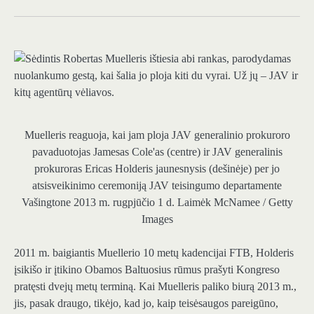
Muelleris reaguoja, kai jam ploja JAV generalinio prokuroro
pavaduotojas Jamesas Cole'as (centre) ir JAV generalinis
prokuroras Ericas Holderis jaunesnysis (dešinėje) per jo
atsisveikinimo ceremoniją JAV teisingumo departamente
Vašingtone 2013 m. rugpjūčio 1 d.
Laimėk McNamee / Getty
Images
2011 m. baigiantis Muellerio 10 metų kadencijai FTB, Holderis
įsikišo ir įtikino Obamos Baltuosius rūmus prašyti Kongreso
pratęsti dvejų metų terminą. Kai Muelleris paliko biurą 2013 m.,
jis, pasak draugo, tikėjo, kad jo, kaip teisėsaugos pareigūno,