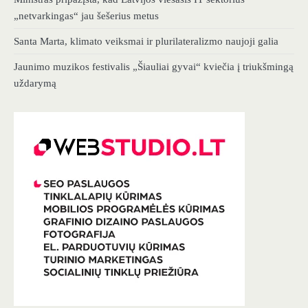
„netvarkingas“ jau šešerius metus
Santa Marta, klimato veiksmai ir plurilateralizmo naujoji galia
Jaunimo muzikos festivalis „Šiauliai gyvai“ kviečia į triukšmingą
uždarymą