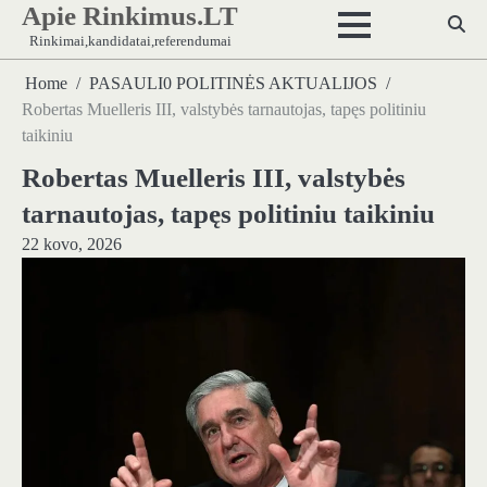
Apie Rinkimus.LT
Skip
to
Rinkimai,kandidatai,referendumai
content
Home
PASAULI0 POLITINĖS AKTUALIJOS
Robertas Muelleris III, valstybės tarnautojas, tapęs politiniu
taikiniu
Robertas Muelleris III, valstybės
tarnautojas, tapęs politiniu taikiniu
22 kovo, 2026