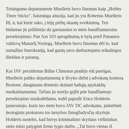
Teisingumo departamente Muelleris buvo žinomas kaip „Bobby
Three Sticks“, žaisminga aliuzija, kad jis yra Robertas Muelleris
III, ir, kai kurie sako, į trijų pirštų skautų sveikinimą. Ten
būdamas jis prižiūrėjo du garsiausius to meto baudžiamuosius
persekiojimus: Pan Am 103 sprogdinimą ir bylą prieš Panamos
valdovą Manuelį Noriegą. Muelleris buvo žinomas dėl to, kad
sumažino biurokratiją, kad gautų savo darbuotojams reikalingus
išteklius ir paramą.
Kai JAV prezidentas Billas Clintonas pradėjo eiti pareigas,
Muelleris paliko departamentą ir išvyko dirbti į advokatų kontorą
Bostone, daugiausia dėmesio skiriant baltųjų apykaklių
nusikalstamumui. Tačiau jis norėjo grįžti prie baudžiamojo
persekiojimo nusikaltėliams, todėl paprašė Erico Holderio
jaunesniojo, kuris tuo metu buvo JAV DC advokatas, įsidarbinti
tiesioginiu prokuroru tos tarnybos žmogžudysčių skyriuje.
Holderis nustebo, kad buvęs kriminalinio skyriaus viršininkas
sieks tokio palyginti žemo lygio darbo. „Tai buvo vienas iš