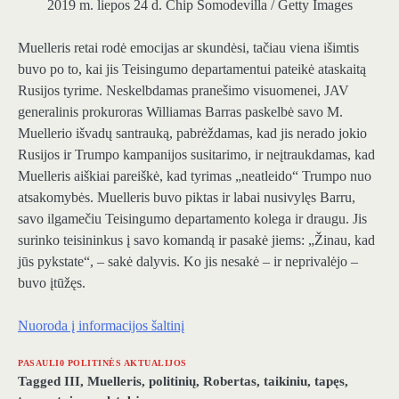
2019 m. liepos 24 d.
Chip Somodevilla / Getty Images
Muelleris retai rodė emocijas ar skundėsi, tačiau viena išimtis
buvo po to, kai jis Teisingumo departamentui pateikė ataskaitą
Rusijos tyrime. Neskelbdamas pranešimo visuomenei, JAV
generalinis prokuroras Williamas Barras paskelbė savo M.
Muellerio išvadų santrauką, pabrėždamas, kad jis nerado jokio
Rusijos ir Trumpo kampanijos susitarimo, ir neįtraukdamas, kad
Muelleris aiškiai pareiškė, kad tyrimas „neatleido“ Trumpo nuo
atsakomybės. Muelleris buvo piktas ir labai nusivylęs Barru,
savo ilgamečiu Teisingumo departamento kolega ir draugu. Jis
surinko teisininkus į savo komandą ir pasakė jiems: „Žinau, kad
jūs pykstate“, – sakė dalyvis. Ko jis nesakė – ir neprivalėjo –
buvo įtūžęs.
Nuoroda į informacijos šaltinį
PASAULI0 POLITINĖS AKTUALIJOS
Tagged
III
,
Muelleris
,
politinių
,
Robertas
,
taikiniu
,
tapęs
,