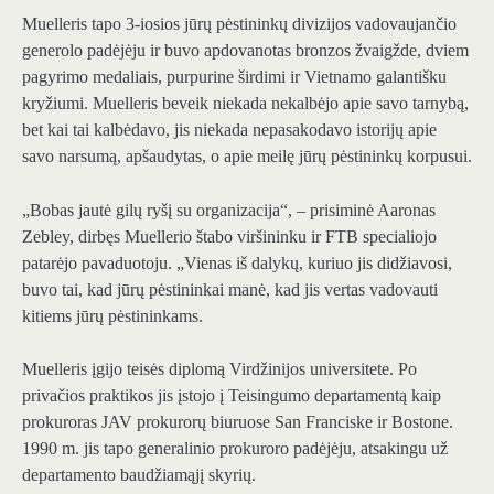
Muelleris tapo 3-iosios jūrų pėstininkų divizijos vadovaujančio
generolo padėjėju ir buvo apdovanotas bronzos žvaigžde, dviem
pagyrimo medaliais, purpurine širdimi ir Vietnamo galantišku
kryžiumi. Muelleris beveik niekada nekalbėjo apie savo tarnybą,
bet kai tai kalbėdavo, jis niekada nepasakodavo istorijų apie
savo narsumą, apšaudytas, o apie meilę jūrų pėstininkų korpusui.
„Bobas jautė gilų ryšį su organizacija“, – prisiminė Aaronas
Zebley, dirbęs Muellerio štabo viršininku ir FTB specialiojo
patarėjo pavaduotoju. „Vienas iš dalykų, kuriuo jis didžiavosi,
buvo tai, kad jūrų pėstininkai manė, kad jis vertas vadovauti
kitiems jūrų pėstininkams.
Muelleris įgijo teisės diplomą Virdžinijos universitete. Po
privačios praktikos jis įstojo į Teisingumo departamentą kaip
prokuroras JAV prokurorų biuruose San Franciske ir Bostone.
1990 m. jis tapo generalinio prokuroro padėjėju, atsakingu už
departamento baudžiamąjį skyrių.