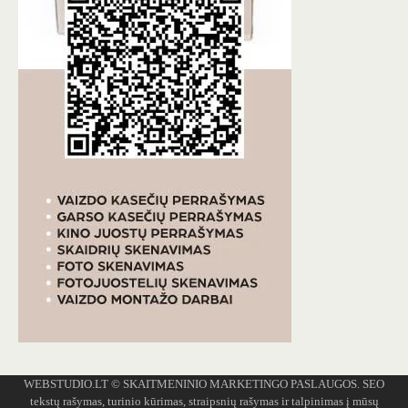
WEBSTUDIO.LT
© SKAITMENINIO MARKETINGO PASLAUGOS. SEO
tekstų rašymas, turinio kūrimas, straipsnių rašymas ir talpinimas į mūsų