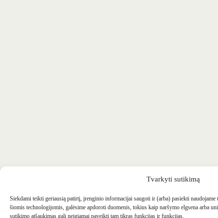
Tvarkyti sutikimą
Siekdami teikti geriausią patirtį, įrenginio informacijai saugoti ir (arba) pasiekti naudojame
šiomis technologijomis, galėsime apdoroti duomenis, tokius kaip naršymo elgsena arba uni
sutikimo atšaukimas gali neigiamai paveikti tam tikras funkcijas ir funkcijas.