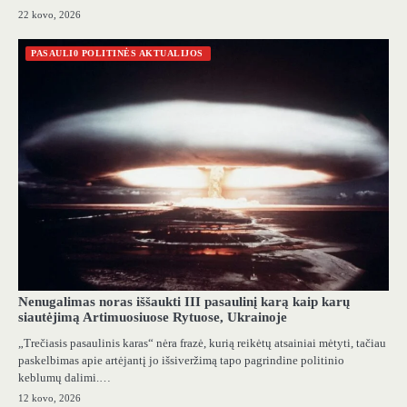
22 kovo, 2026
PASAULI0 POLITINĖS AKTUALIJOS
Nenugalimas noras iššaukti III pasaulinį karą kaip karų
siautėjimą Artimuosiuose Rytuose, Ukrainoje
„Trečiasis pasaulinis karas“ nėra frazė, kurią reikėtų atsainiai mėtyti, tačiau
paskelbimas apie artėjantį jo išsiveržimą tapo pagrindine politinio
keblumų dalimi.…
12 kovo, 2026