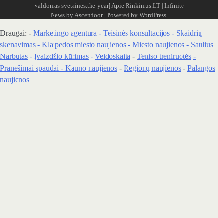
valdomas svetaines.the-year]
Apie Rinkimus.LT
| Infinite
News by
Ascendoor
| Powered by
WordPress
.
Draugai: -
Marketingo agentūra
-
Teisinės konsultacijos
-
Skaidrių
skenavimas
-
Klaipedos miesto naujienos
-
Miesto naujienos
-
Saulius
Narbutas
-
Įvaizdžio kūrimas
-
Veidoskaita
-
Teniso treniruotės
-
Pranešimai spaudai -
Kauno naujienos
-
Regionų naujienos
-
Palangos
naujienos