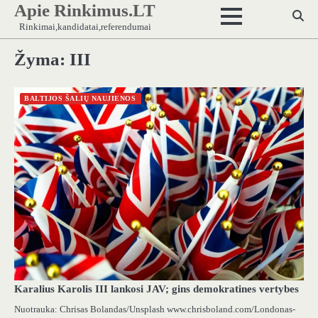
Apie Rinkimus.LT
Skip
to
Rinkimai,kandidatai,referendumai
content
Žyma:
III
BALTIJOS ŠALIŲ NAUJIENOS
Karalius Karolis III lankosi JAV; gins demokratines vertybes
Nuotrauka: Chrisas Bolandas/Unsplash www.chrisboland.com/Londonas-