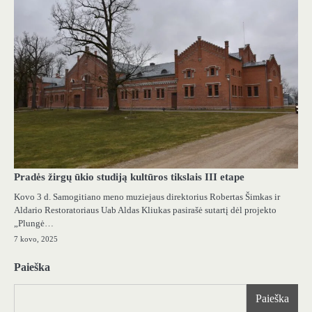
Pradės žirgų ūkio studiją kultūros tikslais III etape
Kovo 3 d. Samogitiano meno muziejaus direktorius Robertas Šimkas ir
Aldario Restoratoriaus Uab Aldas Kliukas pasirašė sutartį dėl projekto
„Plungė…
7 kovo, 2025
Paieška
Paieška