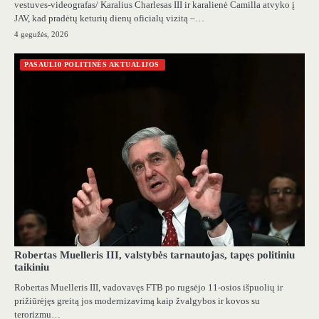
vestuves-videografas/ Karalius Charlesas III ir karalienė Camilla atvyko į
JAV, kad pradėtų keturių dienų oficialų vizitą –…
4 gegužės, 2026
PASAULI0 POLITINĖS AKTUALIJOS
Robertas Muelleris III, valstybės tarnautojas, tapęs politiniu
taikiniu
Robertas Muelleris III, vadovavęs FTB po rugsėjo 11-osios išpuolių ir
prižiūrėjęs greitą jos modernizavimą kaip žvalgybos ir kovos su
terorizmu…