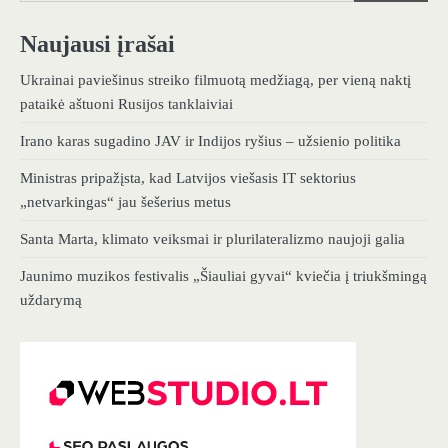
Naujausi įrašai
Ukrainai paviešinus streiko filmuotą medžiagą, per vieną naktį
pataikė aštuoni Rusijos tanklaiviai
Irano karas sugadino JAV ir Indijos ryšius – užsienio politika
Ministras pripažįsta, kad Latvijos viešasis IT sektorius
„netvarkingas“ jau šešerius metus
Santa Marta, klimato veiksmai ir plurilateralizmo naujoji galia
Jaunimo muzikos festivalis „Šiauliai gyvai“ kviečia į triukšmingą
uždarymą