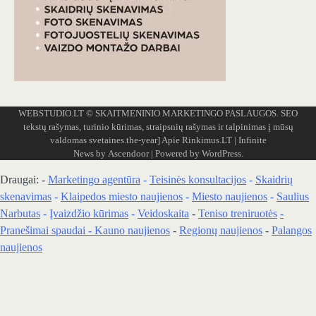
WEBSTUDIO.LT
© SKAITMENINIO MARKETINGO PASLAUGOS. SEO
tekstų rašymas, turinio kūrimas, straipsnių rašymas ir talpinimas į mūsų
valdomas svetaines.the-year]
Apie Rinkimus.LT
| Infinite
News by
Ascendoor
| Powered by
WordPress
.
Draugai: -
Marketingo agentūra
-
Teisinės konsultacijos
-
Skaidrių
skenavimas
-
Klaipedos miesto naujienos
-
Miesto naujienos
-
Saulius
Narbutas
-
Įvaizdžio kūrimas
-
Veidoskaita
-
Teniso treniruotės
-
Pranešimai spaudai -
Kauno naujienos
-
Regionų naujienos
-
Palangos
naujienos