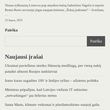
Vienas ryškiausių Lietuvos pop muzikos balsų Gabrielius Vagelis ir reperis
Remis Retro suvienijo jėgas naujam kūriniui „Šokių judesiais“ – šviežiam,
…
25 liepos, 2025
Paieška
Paieška
Naujausi įrašai
Ukrainai paviešinus streiko filmuotą medžiagą, per vieną naktį
pataikė aštuoni Rusijos tanklaiviai
Irano karas sugadino JAV ir Indijos ryšius – užsienio politika
Ministras pripažįsta, kad Latvijos viešasis IT sektorius
„netvarkingas“ jau šešerius metus
Santa Marta, klimato veiksmai ir plurilateralizmo naujoji galia