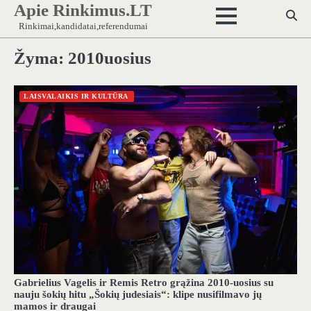
Apie Rinkimus.LT
Skip
to
Rinkimai,kandidatai,referendumai
content
Žyma:
2010uosius
LAISVALAIKIS IR KULTŪRA
Gabrielius Vagelis ir Remis Retro grąžina 2010-uosius su
nauju šokių hitu „Šokių judesiais“: klipe nusifilmavo jų
mamos ir draugai