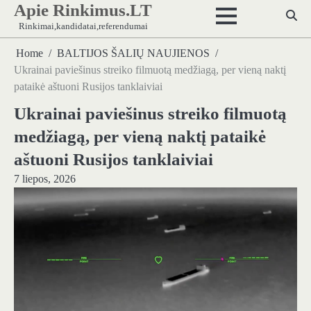
Apie Rinkimus.LT
Skip
to
Rinkimai,kandidatai,referendumai
content
Home
BALTIJOS ŠALIŲ NAUJIENOS
Ukrainai paviešinus streiko filmuotą medžiagą, per vieną naktį
pataikė aštuoni Rusijos tanklaiviai
Ukrainai paviešinus streiko filmuotą
medžiagą, per vieną naktį pataikė
aštuoni Rusijos tanklaiviai
7 liepos, 2026