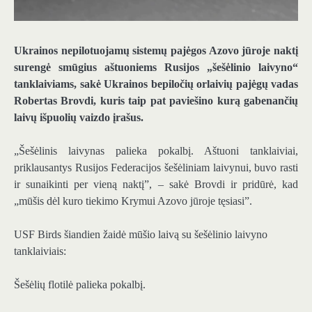
Ukrainos nepilotuojamų sistemų pajėgos Azovo jūroje naktį
surengė smūgius aštuoniems Rusijos „šešėlinio laivyno“
tanklaiviams, sakė Ukrainos bepiločių orlaivių pajėgų vadas
Robertas Brovdi, kuris taip pat paviešino kurą gabenančių
laivų išpuolių vaizdo įrašus.
„Šešėlinis laivynas palieka pokalbį. Aštuoni tanklaiviai,
priklausantys Rusijos Federacijos šešėliniam laivynui, buvo rasti
ir sunaikinti per vieną naktį”, – sakė Brovdi ir pridūrė, kad
„mūšis dėl kuro tiekimo Krymui Azovo jūroje tęsiasi”.
USF Birds šiandien žaidė mūšio laivą su šešėlinio laivyno
tanklaiviais:
Šešėlių flotilė palieka pokalbį.