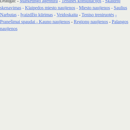
Draugai: -
Marketingo agentūra
-
Teisinės konsultacijos
-
Skaidrių
skenavimas
-
Klaipedos miesto naujienos
-
Miesto naujienos
-
Saulius
Narbutas
-
Įvaizdžio kūrimas
-
Veidoskaita
-
Teniso treniruotės
-
Pranešimai spaudai -
Kauno naujienos
-
Regionų naujienos
-
Palangos
naujienos