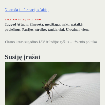
Nuoroda į informacijos šaltinį
BALTIJOS ŠALIŲ NAUJIENOS
Tagged
Aštuoni
,
filmuotą
,
medžiagą
,
naktį
,
pataikė
,
paviešinus
,
Rusijos
,
streiko
,
tanklaiviai
,
Ukrainai
,
viena
Irano karas sugadino JAV ir Indijos ryšius – užsienio politika
Navigacija
tarp
Susiję įrašai
įrašų