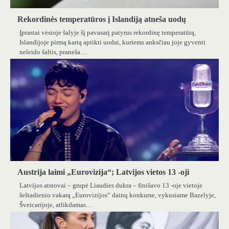
Rekordinės temperatūros į Islandiją atneša uodų
Įprastai vėsioje šalyje šį pavasarį patyrus rekordinę temperatūrą,
Islandijoje pirmą kartą aptikti uodai, kuriems anksčiau joje gyventi
neleido šaltis, praneša…
Austrija laimi „Eurovizija“; Latvijos vietos 13 -oji
Latvijos atstovai – grupė Liaudies dukra – finišavo 13 -oje vietoje
šeštadienio vakarą „Eurovizijos“ dainų konkurse, vykusiame Bazelyje,
Šveicarijoje, atlikdamas…