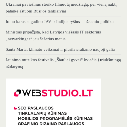
Ukrainai paviešinus streiko filmuotą medžiagą, per vieną naktį
pataikė aštuoni Rusijos tanklaiviai
Irano karas sugadino JAV ir Indijos ryšius – užsienio politika
Ministras pripažįsta, kad Latvijos viešasis IT sektorius
„netvarkingas“ jau šešerius metus
Santa Marta, klimato veiksmai ir plurilateralizmo naujoji galia
Jaunimo muzikos festivalis „Šiauliai gyvai“ kviečia į triukšmingą
uždarymą