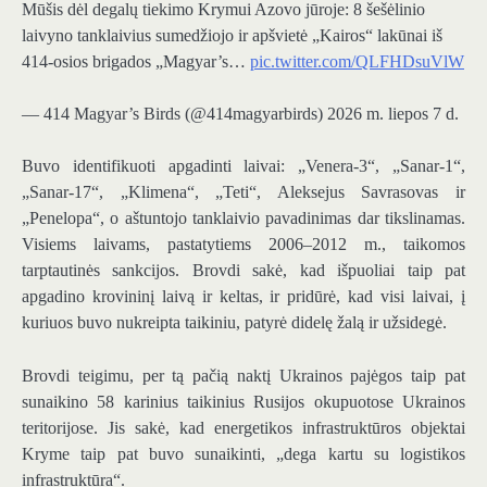
Mūšis dėl degalų tiekimo Krymui Azovo jūroje: 8 šešėlinio
laivyno tanklaivius sumedžiojo ir apšvietė „Kairos“ lakūnai iš
414-osios brigados „Magyar’s…
pic.twitter.com/QLFHDsuVlW
— 414 Magyar’s Birds (@414magyarbirds) 2026 m. liepos 7 d.
Buvo identifikuoti apgadinti laivai: „Venera-3“, „Sanar-1“,
„Sanar-17“, „Klimena“, „Teti“, Aleksejus Savrasovas ir
„Penelopa“, o aštuntojo tanklaivio pavadinimas dar tikslinamas.
Visiems laivams, pastatytiems 2006–2012 m., taikomos
tarptautinės sankcijos. Brovdi sakė, kad išpuoliai taip pat
apgadino krovininį laivą ir keltas, ir pridūrė, kad visi laivai, į
kuriuos buvo nukreipta taikiniu, patyrė didelę žalą ir užsidegė.
Brovdi teigimu, per tą pačią naktį Ukrainos pajėgos taip pat
sunaikino 58 karinius taikinius Rusijos okupuotose Ukrainos
teritorijose. Jis sakė, kad energetikos infrastruktūros objektai
Kryme taip pat buvo sunaikinti, „dega kartu su logistikos
infrastruktūra“.