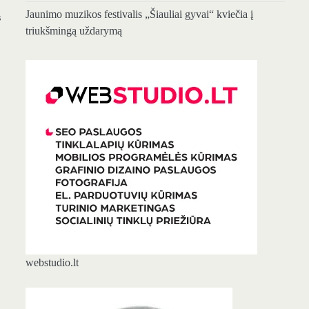
Jaunimo muzikos festivalis „Šiauliai gyvai“ kviečia į
s
triukšmingą uždarymą
…
webstudio.lt