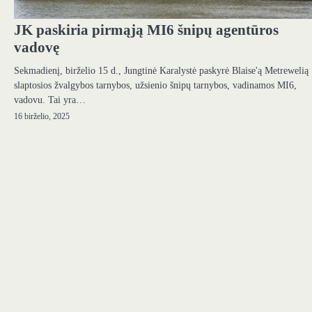
JK paskiria pirmąją MI6 šnipų agentūros
vadovę
Sekmadienį, birželio 15 d., Jungtinė Karalystė paskyrė Blaise'ą Metrewelią
slaptosios žvalgybos tarnybos, užsienio šnipų tarnybos, vadinamos MI6,
vadovu. Tai yra…
16 birželio, 2025