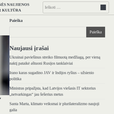
NĖS NAUJIENOS
Ieškoti:
IR KULTŪRA
Paieška
Paieška
Naujausi įrašai
Ukrainai paviešinus streiko filmuotą medžiagą, per vieną
naktį pataikė aštuoni Rusijos tanklaiviai
Irano karas sugadino JAV ir Indijos ryšius – užsienio
politika
Ministras pripažįsta, kad Latvijos viešasis IT sektorius
„netvarkingas“ jau šešerius metus
“
Santa Marta, klimato veiksmai ir plurilateralizmo naujoji
galia