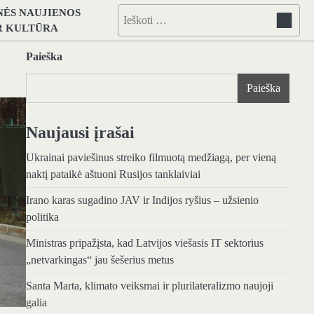
NĖS NAUJIENOS
Ieškoti:
IR KULTŪRA
Paieška
Paieška
Naujausi įrašai
Ukrainai paviešinus streiko filmuotą medžiagą, per vieną
naktį pataikė aštuoni Rusijos tanklaiviai
Irano karas sugadino JAV ir Indijos ryšius – užsienio
politika
Ministras pripažįsta, kad Latvijos viešasis IT sektorius
„netvarkingas“ jau šešerius metus
Santa Marta, klimato veiksmai ir plurilateralizmo naujoji
galia