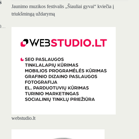
s
Jaunimo muzikos festivalis „Šiauliai gyvai“ kviečia į
triukšmingą uždarymą
040…
webstudio.lt