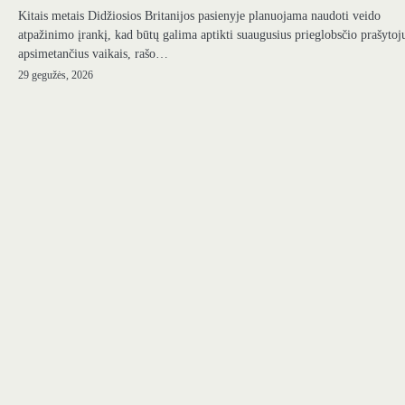
Kitais metais Didžiosios Britanijos pasienyje planuojama naudoti veido
atpažinimo įrankį, kad būtų galima aptikti suaugusius prieglobsčio prašytoj
apsimetančius vaikais, rašo…
29 gegužės, 2026