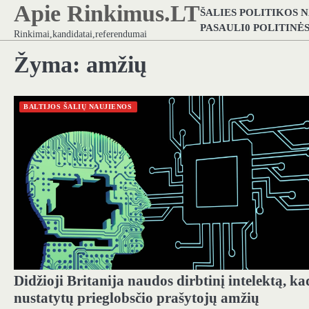
Apie Rinkimus.LT
Skip
ŠALIES POLITIKOS 
to
PASAULI0 POLITINĖ
Rinkimai,kandidatai,referendumai
content
Žyma:
amžių
BALTIJOS ŠALIŲ NAUJIENOS
Didžioji Britanija naudos dirbtinį intelektą, ka
nustatytų prieglobsčio prašytojų amžių