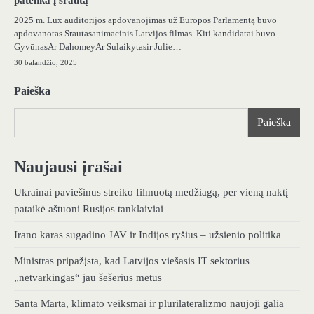
2025 m. Lux auditorijos apdovanojimas už Europos Parlamentą buvo
apdovanotas Srautasanimacinis Latvijos filmas. Kiti kandidatai buvo
GyvūnasAr DahomeyAr Sulaikytasir Julie…
30 balandžio, 2025
Paieška
Paieška
Naujausi įrašai
Ukrainai paviešinus streiko filmuotą medžiagą, per vieną naktį
pataikė aštuoni Rusijos tanklaiviai
Irano karas sugadino JAV ir Indijos ryšius – užsienio politika
Ministras pripažįsta, kad Latvijos viešasis IT sektorius
„netvarkingas“ jau šešerius metus
Santa Marta, klimato veiksmai ir plurilateralizmo naujoji galia