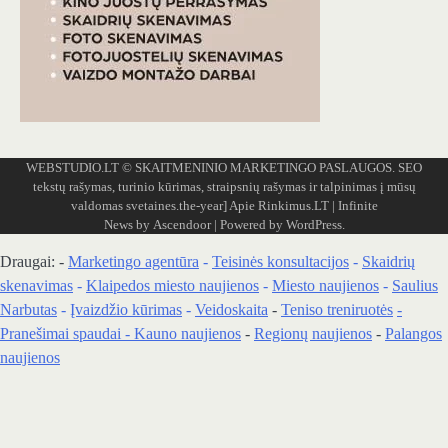
WEBSTUDIO.LT
© SKAITMENINIO MARKETINGO PASLAUGOS. SEO
tekstų rašymas, turinio kūrimas, straipsnių rašymas ir talpinimas į mūsų
valdomas svetaines.the-year]
Apie Rinkimus.LT
| Infinite
News by
Ascendoor
| Powered by
WordPress
.
Draugai: -
Marketingo agentūra
-
Teisinės konsultacijos
-
Skaidrių
skenavimas
-
Klaipedos miesto naujienos
-
Miesto naujienos
-
Saulius
Narbutas
-
Įvaizdžio kūrimas
-
Veidoskaita
-
Teniso treniruotės
-
Pranešimai spaudai -
Kauno naujienos
-
Regionų naujienos
-
Palangos
naujienos