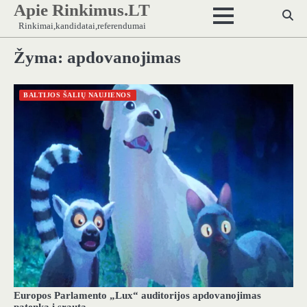
Apie Rinkimus.LT
Skip
to
Rinkimai,kandidatai,referendumai
content
Žyma:
apdovanojimas
BALTIJOS ŠALIŲ NAUJIENOS
Europos Parlamento „Lux“ auditorijos apdovanojimas
patenka į srautą