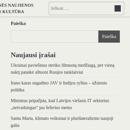
NĖS NAUJIENOS
Ieškoti:
IR KULTŪRA
Paieška
Paieška
Naujausi įrašai
Ukrainai paviešinus streiko filmuotą medžiagą, per vieną
naktį pataikė aštuoni Rusijos tanklaiviai
Irano karas sugadino JAV ir Indijos ryšius – užsienio
politika
Ministras pripažįsta, kad Latvijos viešasis IT sektorius
„netvarkingas“ jau šešerius metus
Santa Marta, klimato veiksmai ir plurilateralizmo naujoji
galia