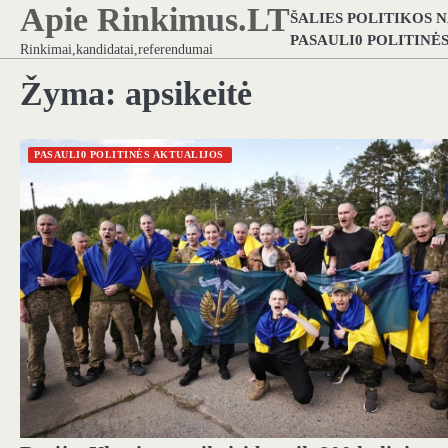
Apie Rinkimus.LT
Skip
ŠALIES POLITIKOS 
to
PASAULI0 POLITINĖ
Rinkimai,kandidatai,referendumai
content
Žyma:
apsikeitė
PASAULI0 POLITINĖS AKTUALIJOS