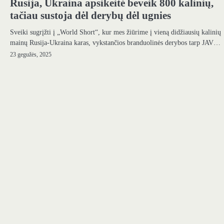
Rusija, Ukraina apsikeitė beveik 800 kalinių,
tačiau sustoja dėl derybų dėl ugnies
Sveiki sugrįžti į „World Short“, kur mes žiūrime į vieną didžiausių kalinių
mainų Rusija-Ukraina karas, vykstančios branduolinės derybos tarp JAV…
23 gegužės, 2025