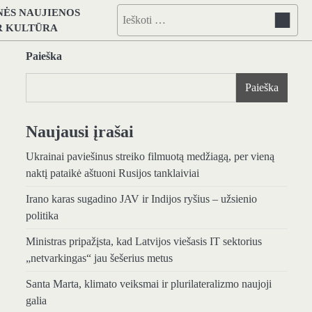
NĖS NAUJIENOS
Ieškoti:
IR KULTŪRA
Paieška
Paieška
Naujausi įrašai
Ukrainai paviešinus streiko filmuotą medžiagą, per vieną
naktį pataikė aštuoni Rusijos tanklaiviai
Irano karas sugadino JAV ir Indijos ryšius – užsienio
politika
Ministras pripažįsta, kad Latvijos viešasis IT sektorius
„netvarkingas“ jau šešerius metus
Santa Marta, klimato veiksmai ir plurilateralizmo naujoji
galia