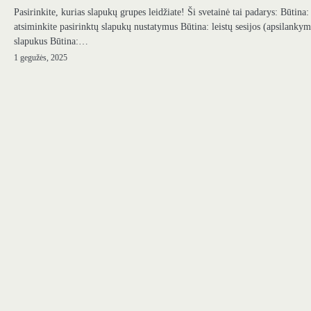
Pasirinkite, kurias slapukų grupes leidžiate! Ši svetainė tai padarys: Būtina:
atsiminkite pasirinktų slapukų nustatymus Būtina: leistų sesijos (apsilanky
slapukus Būtina:…
1 gegužės, 2025