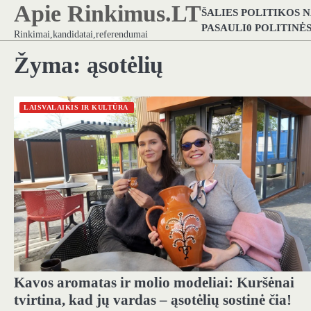
Apie Rinkimus.LT
Skip
ŠALIES POLITIKOS 
to
PASAULI0 POLITINĖ
Rinkimai,kandidatai,referendumai
content
Žyma:
ąsotėlių
LAISVALAIKIS IR KULTŪRA
Kavos aromatas ir molio modeliai: Kuršėnai
tvirtina, kad jų vardas – ąsotėlių sostinė čia!