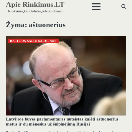
Apie Rinkimus.LT
Skip
to
Rinkimai,kandidatai,referendumai
content
Žyma:
aštuonerius
BALTIJOS ŠALIŲ NAUJIENOS
Latvijoje buvęs parlamentaras nuteistas kalėti aštuonerius
metus ir du mėnesius už šnipinėjimą Rusijai