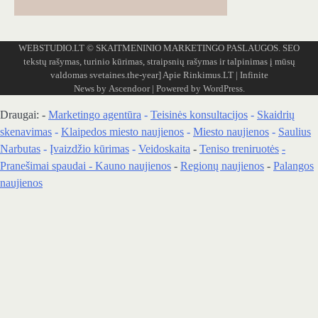
WEBSTUDIO.LT
© SKAITMENINIO MARKETINGO PASLAUGOS. SEO
tekstų rašymas, turinio kūrimas, straipsnių rašymas ir talpinimas į mūsų
valdomas svetaines.the-year]
Apie Rinkimus.LT
| Infinite
News by
Ascendoor
| Powered by
WordPress
.
Draugai: -
Marketingo agentūra
-
Teisinės konsultacijos
-
Skaidrių
skenavimas
-
Klaipedos miesto naujienos
-
Miesto naujienos
-
Saulius
Narbutas
-
Įvaizdžio kūrimas
-
Veidoskaita
-
Teniso treniruotės
-
Pranešimai spaudai -
Kauno naujienos
-
Regionų naujienos
-
Palangos
naujienos