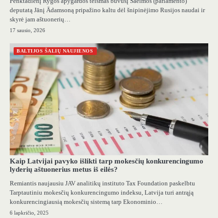
Penktadienį Rygos apygardos teismas buvusį Saeimos (parlamento)
deputatą Jānį Ādamsoną pripažino kaltu dėl šnipinėjimo Rusijos naudai ir
skyrė jam aštuonerių…
17 sausio, 2026
BALTIJOS ŠALIŲ NAUJIENOS
Kaip Latvijai pavyko išlikti tarp mokesčių konkurencingumo
lyderių aštuonerius metus iš eilės?
Remiantis naujausiu JAV analitikų instituto Tax Foundation paskelbtu
Tarptautiniu mokesčių konkurencingumo indeksu, Latvija turi antrąją
konkurencingiausią mokesčių sistemą tarp Ekonominio…
6 lapkričio, 2025