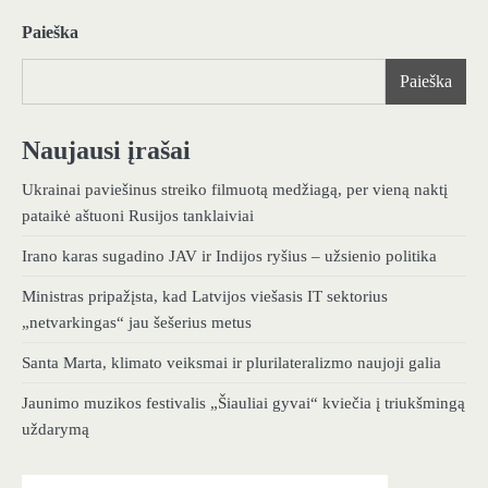
Paieška
Paieška
Naujausi įrašai
Ukrainai paviešinus streiko filmuotą medžiagą, per vieną naktį
pataikė aštuoni Rusijos tanklaiviai
Irano karas sugadino JAV ir Indijos ryšius – užsienio politika
Ministras pripažįsta, kad Latvijos viešasis IT sektorius
„netvarkingas“ jau šešerius metus
Santa Marta, klimato veiksmai ir plurilateralizmo naujoji galia
Jaunimo muzikos festivalis „Šiauliai gyvai“ kviečia į triukšmingą
uždarymą