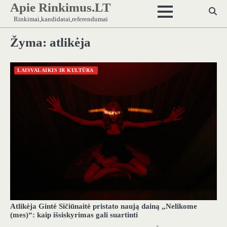
Apie Rinkimus.LT
Skip
to
Rinkimai,kandidatai,referendumai
content
Žyma:
atlikėja
LAISVALAIKIS IR KULTŪRA
Atlikėja Gintė Sičiūnaitė pristato naują dainą „Nelikome
(mes)“: kaip išsiskyrimas gali suartinti