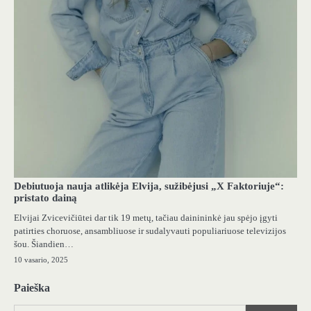
Debiutuoja nauja atlikėja Elvija, sužibėjusi „X Faktoriuje“:
pristato dainą
Elvijai Zvicevičiūtei dar tik 19 metų, tačiau dainininkė jau spėjo įgyti
patirties choruose, ansambliuose ir sudalyvauti populiariuose televizijos
šou. Šiandien…
10 vasario, 2025
Paieška