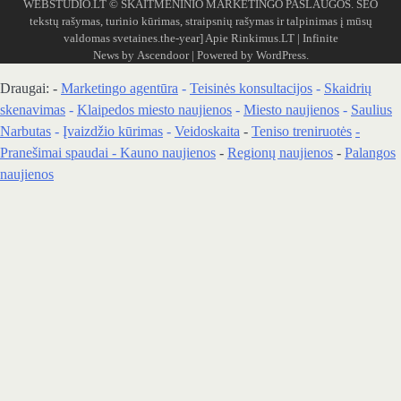
WEBSTUDIO.LT
© SKAITMENINIO MARKETINGO PASLAUGOS. SEO
tekstų rašymas, turinio kūrimas, straipsnių rašymas ir talpinimas į mūsų
valdomas svetaines.the-year]
Apie Rinkimus.LT
| Infinite
News by
Ascendoor
| Powered by
WordPress
.
Draugai: -
Marketingo agentūra
-
Teisinės konsultacijos
-
Skaidrių
skenavimas
-
Klaipedos miesto naujienos
-
Miesto naujienos
-
Saulius
Narbutas
-
Įvaizdžio kūrimas
-
Veidoskaita
-
Teniso treniruotės
-
Pranešimai spaudai -
Kauno naujienos
-
Regionų naujienos
-
Palangos
naujienos