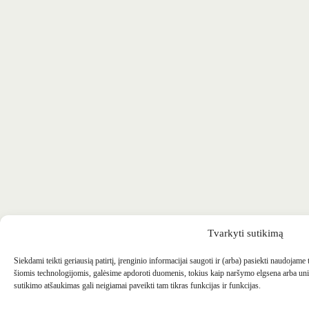
Tvarkyti sutikimą
Siekdami teikti geriausią patirtį, įrenginio informacijai saugoti ir (arba) pasiekti naudojame
šiomis technologijomis, galėsime apdoroti duomenis, tokius kaip naršymo elgsena arba uni
sutikimo atšaukimas gali neigiamai paveikti tam tikras funkcijas ir funkcijas.