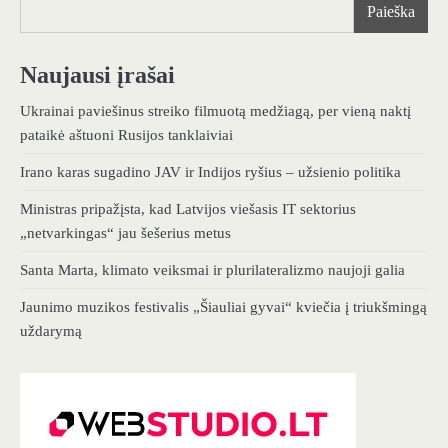
Paieška
Naujausi įrašai
Ukrainai paviešinus streiko filmuotą medžiagą, per vieną naktį
pataikė aštuoni Rusijos tanklaiviai
Irano karas sugadino JAV ir Indijos ryšius – užsienio politika
Ministras pripažįsta, kad Latvijos viešasis IT sektorius
„netvarkingas“ jau šešerius metus
Santa Marta, klimato veiksmai ir plurilateralizmo naujoji galia
Jaunimo muzikos festivalis „Šiauliai gyvai“ kviečia į triukšmingą
uždarymą