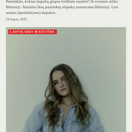
Pasirinkite, kokias slapukų grupes leidžiate naudoti! Ši svetainė atliks:
Būtinieji: Atsimins Jūsų pasirinktų slapukų nustatymus Būtinieji: Leis
seanso (apsilankymo) slapukus…
24 liepos, 2025
LAISVALAIKIS IR KULTŪRA