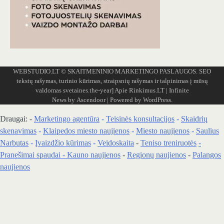
WEBSTUDIO.LT
© SKAITMENINIO MARKETINGO PASLAUGOS. SEO
tekstų rašymas, turinio kūrimas, straipsnių rašymas ir talpinimas į mūsų
valdomas svetaines.the-year]
Apie Rinkimus.LT
| Infinite
News by
Ascendoor
| Powered by
WordPress
.
Draugai: -
Marketingo agentūra
-
Teisinės konsultacijos
-
Skaidrių
skenavimas
-
Klaipedos miesto naujienos
-
Miesto naujienos
-
Saulius
Narbutas
-
Įvaizdžio kūrimas
-
Veidoskaita
-
Teniso treniruotės
-
Pranešimai spaudai -
Kauno naujienos
-
Regionų naujienos
-
Palangos
naujienos