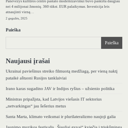
Panevezys kultūros centro pastato modernizavimui buvo paskirta daugiau
nei 4 milijonai žmonių. 360 tūkst. EUR palaikymas. Investicija leis
atnaujinti vieną…
2 gegužės, 2025
Paieška
Paieška
Naujausi įrašai
Ukrainai paviešinus streiko filmuotą medžiagą, per vieną naktį
pataikė aštuoni Rusijos tanklaiviai
Irano karas sugadino JAV ir Indijos ryšius – užsienio politika
Ministras pripažįsta, kad Latvijos viešasis IT sektorius
„netvarkingas“ jau šešerius metus
Santa Marta, klimato veiksmai ir plurilateralizmo naujoji galia
Jaunimo muzikos festivalis „Šiauliai gyvai“ kviečia į triukšmingą