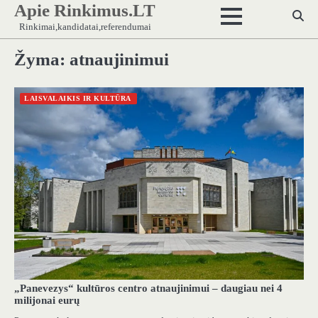
Apie Rinkimus.LT
Skip
to
Rinkimai,kandidatai,referendumai
content
Žyma:
atnaujinimui
LAISVALAIKIS IR KULTŪRA
„Panevezys“ kultūros centro atnaujinimui – daugiau nei 4
milijonai eurų