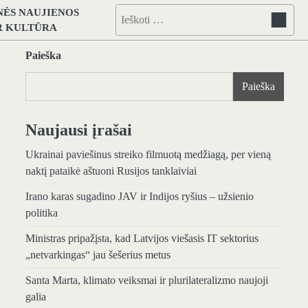
NĖS NAUJIENOS
Ieškoti:
IR KULTŪRA
Paieška
Paieška
Naujausi įrašai
Ukrainai paviešinus streiko filmuotą medžiagą, per vieną
naktį pataikė aštuoni Rusijos tanklaiviai
Irano karas sugadino JAV ir Indijos ryšius – užsienio
politika
Ministras pripažįsta, kad Latvijos viešasis IT sektorius
„netvarkingas“ jau šešerius metus
Santa Marta, klimato veiksmai ir plurilateralizmo naujoji
galia