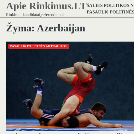
Apie Rinkimus.LT
Skip
ŠALIES POLITIKOS 
to
PASAULI0 POLITINĖ
Rinkimai,kandidatai,referendumai
content
Žyma:
Azerbaijan
PASAULI0 POLITINĖS AKTUALIJOS