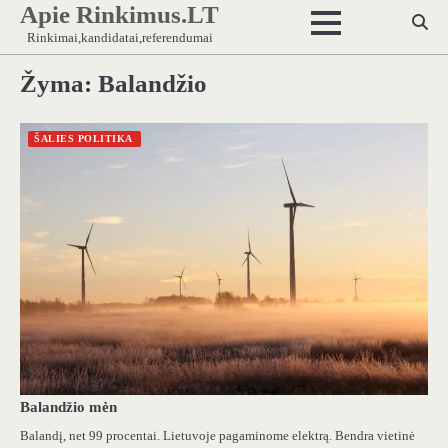
Apie Rinkimus.LT
Skip
to
Rinkimai,kandidatai,referendumai
content
Žyma:
Balandžio
ŠALIES POLITIKA
Balandžio mėn
Balandį, net 99 procentai. Lietuvoje pagaminome elektrą. Bendra vietinė