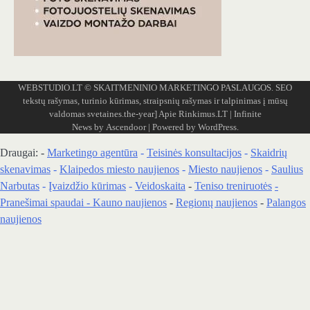
WEBSTUDIO.LT
© SKAITMENINIO MARKETINGO PASLAUGOS. SEO
tekstų rašymas, turinio kūrimas, straipsnių rašymas ir talpinimas į mūsų
valdomas svetaines.the-year]
Apie Rinkimus.LT
| Infinite
News by
Ascendoor
| Powered by
WordPress
.
Draugai: -
Marketingo agentūra
-
Teisinės konsultacijos
-
Skaidrių
skenavimas
-
Klaipedos miesto naujienos
-
Miesto naujienos
-
Saulius
Narbutas
-
Įvaizdžio kūrimas
-
Veidoskaita
-
Teniso treniruotės
-
Pranešimai spaudai -
Kauno naujienos
-
Regionų naujienos
-
Palangos
naujienos