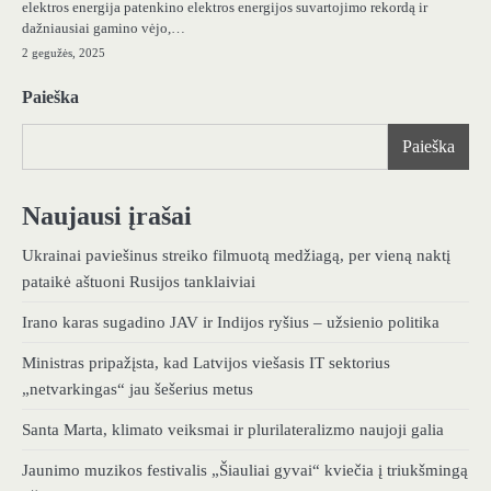
elektros energija patenkino elektros energijos suvartojimo rekordą ir
dažniausiai gamino vėjo,…
2 gegužės, 2025
Paieška
Paieška
Naujausi įrašai
Ukrainai paviešinus streiko filmuotą medžiagą, per vieną naktį
pataikė aštuoni Rusijos tanklaiviai
Irano karas sugadino JAV ir Indijos ryšius – užsienio politika
Ministras pripažįsta, kad Latvijos viešasis IT sektorius
„netvarkingas“ jau šešerius metus
Santa Marta, klimato veiksmai ir plurilateralizmo naujoji galia
Jaunimo muzikos festivalis „Šiauliai gyvai“ kviečia į triukšmingą