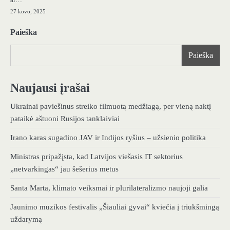
27 kovo, 2025
Paieška
Paieška
Naujausi įrašai
Ukrainai paviešinus streiko filmuotą medžiagą, per vieną naktį
pataikė aštuoni Rusijos tanklaiviai
Irano karas sugadino JAV ir Indijos ryšius – užsienio politika
Ministras pripažįsta, kad Latvijos viešasis IT sektorius
„netvarkingas“ jau šešerius metus
Santa Marta, klimato veiksmai ir plurilateralizmo naujoji galia
Jaunimo muzikos festivalis „Šiauliai gyvai“ kviečia į triukšmingą
uždarymą