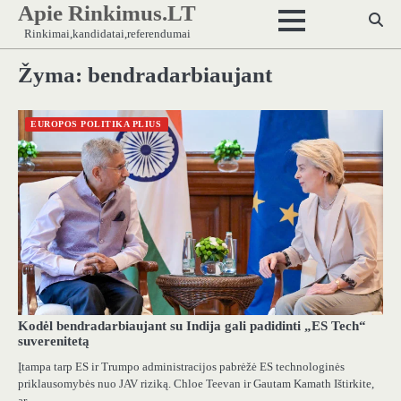
Apie Rinkimus.LT
Skip
to
Rinkimai,kandidatai,referendumai
content
Žyma:
bendradarbiaujant
EUROPOS POLITIKA PLIUS
Kodėl bendradarbiaujant su Indija gali padidinti „ES Tech“
suverenitetą
Įtampa tarp ES ir Trumpo administracijos pabrėžė ES technologinės
priklausomybės nuo JAV riziką. Chloe Teevan ir Gautam Kamath Ištirkite,
ar…