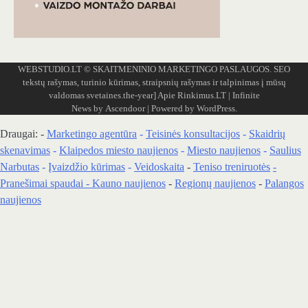
WEBSTUDIO.LT
© SKAITMENINIO MARKETINGO PASLAUGOS. SEO
tekstų rašymas, turinio kūrimas, straipsnių rašymas ir talpinimas į mūsų
valdomas svetaines.the-year]
Apie Rinkimus.LT
| Infinite
News by
Ascendoor
| Powered by
WordPress
.
Draugai: -
Marketingo agentūra
-
Teisinės konsultacijos
-
Skaidrių
skenavimas
-
Klaipedos miesto naujienos
-
Miesto naujienos
-
Saulius
Narbutas
-
Įvaizdžio kūrimas
-
Veidoskaita
-
Teniso treniruotės
-
Pranešimai spaudai -
Kauno naujienos
-
Regionų naujienos
-
Palangos
naujienos