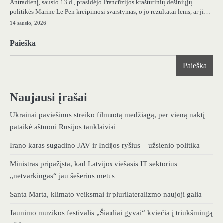
Antradienį, sausio 13 d., prasidėjo Prancūzijos kraštutinių dešiniųjų
politikės Marine Le Pen kreipimosi svarstymas, o jo rezultatai lems, ar ji…
14 sausio, 2026
Paieška
Paieška
Naujausi įrašai
Ukrainai paviešinus streiko filmuotą medžiagą, per vieną naktį
pataikė aštuoni Rusijos tanklaiviai
Irano karas sugadino JAV ir Indijos ryšius – užsienio politika
Ministras pripažįsta, kad Latvijos viešasis IT sektorius
„netvarkingas“ jau šešerius metus
Santa Marta, klimato veiksmai ir plurilateralizmo naujoji galia
Jaunimo muzikos festivalis „Šiauliai gyvai“ kviečia į triukšmingą