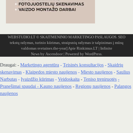
WEBSTUDIO.LT
© SKAITMENINIO MARKETINGO PASLAUGOS. SEO
tekstų rašymas, turinio kūrimas, straipsnių rašymas ir talpinimas į mūsų
valdomas svetaines.the-year]
Apie Rinkimus.LT
| Infinite
News by
Ascendoor
| Powered by
WordPress
.
Draugai: -
Marketingo agentūra
-
Teisinės konsultacijos
-
Skaidrių
skenavimas
-
Klaipedos miesto naujienos
-
Miesto naujienos
-
Saulius
Narbutas
-
Įvaizdžio kūrimas
-
Veidoskaita
-
Teniso treniruotės
-
Pranešimai spaudai -
Kauno naujienos
-
Regionų naujienos
-
Palangos
naujienos