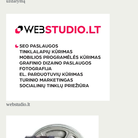
uždarymą
webstudio.lt