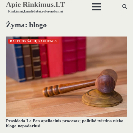
Apie Rinkimus.LT
Skip
to
Rinkimai,kandidatai,referendumai
content
Žyma:
blogo
BALTIJOS ŠALIŲ NAUJIENOS
Prasideda Le Pen apeliacinis procesas; politikė tvirtina nieko
blogo nepadariusi